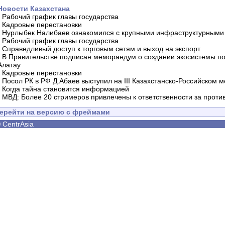
Новости Казахстана
-
Рабочий график главы государства
-
Кадровые перестановки
-
Нурлыбек Налибаев ознакомился с крупными инфраструктурными 
-
Рабочий график главы государства
-
Справедливый доступ к торговым сетям и выход на экспорт
-
В Правительстве подписан меморандум о создании экосистемы по 
Алатау
-
Кадровые перестановки
-
Посол РК в РФ Д.Абаев выступил на III Казахстанско-Российском
-
Когда тайна становится информацией
-
МВД: Более 20 стримеров привлечены к ответственности за проти
ерейти на версию с фреймами
©
CentrAsia