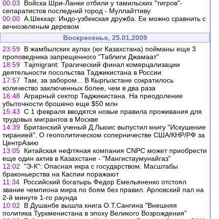
00:03
Войска Шри-Ланки отбили у тамильских "тигров"-
сепаратистов последний город - Муллайттиву
00:00
А.Шекхар: Индо-узбекская дружба. Ее можно сравнить с
вечнозеленым деревом
Воскресенье, 25.01.2009
23:59
В жамбылских аулах (юг Казахстана) пойманы еще 3
проповедника запрещенного "Таблиги Джамаат"
18:59
Тajmigrant: Трагический финал комерцализации
деятельности посольства Таджикистана в России
17:57
Там, за забором... В Кыргызстане сократилось
количество заключенных более, чем в два раза
16:48
Аграрный сектор Таджикистана. На преодоление
убыточности брошено еще $50 млн
15:43
С 1 февраля вводятся новые правила проживания для
трудовых мигрантов в Москве
14:39
Британский ученый Д.Льюис выпустил книгу "Искушение
тиранией". О геополитическом соперничестве США/КНР/РФ за
ЦентрАзию
13:05
Китайская нефтяная компания CNPC может приобрести
еще один актив в Казахстане - "Мангистаумунайгаз"
12:02
"Э-К": Опасная икра с государством. Масштабы
браконьерства на Каспии поражают
11:34
Российский богатырь Федор Емельяненко отстоял
звание чемпиона мира по боям без правил. Арловский пал на
2-й минуте 1-го раунда
10:02
В Душанбе вышла книга О.Т.Сангина "Внешняя
политика Туркменистана в эпоху Великого Возрождения"