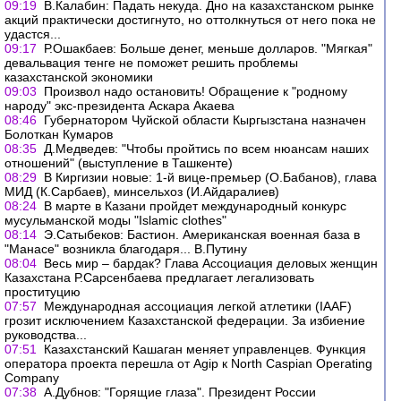
09:19
В.Калабин: Падать некуда. Дно на казахстанском рынке
акций практически достигнуто, но оттолкнуться от него пока не
удастся...
09:17
Р.Ошакбаев: Больше денег, меньше долларов. "Мягкая"
девальвация тенге не поможет решить проблемы
казахстанской экономики
09:03
Произвол надо остановить! Обращение к "родному
народу" экс-президента Аскара Акаева
08:46
Губернатором Чуйской области Кыргызстана назначен
Болоткан Кумаров
08:35
Д.Медведев: "Чтобы пройтись по всем нюансам наших
отношений" (выступление в Ташкенте)
08:29
В Киргизии новые: 1-й вице-премьер (О.Бабанов), глава
МИД (К.Сарбаев), минсельхоз (И.Айдаралиев)
08:24
В марте в Казани пройдет международный конкурс
мусульманской моды "Islamic clothes"
08:14
Э.Сатыбеков: Бастион. Американская военная база в
"Манасе" возникла благодаря... В.Путину
08:04
Весь мир – бардак? Глава Ассоциация деловых женщин
Казахстана Р.Сарсенбаева предлагает легализовать
проституцию
07:57
Международная ассоциация легкой атлетики (IAAF)
грозит исключением Казахстанской федерации. За избиение
руководства...
07:51
Казахстанский Кашаган меняет управленцев. Функция
оператора проекта перешла от Agip к North Caspian Operating
Company
07:38
А.Дубнов: "Горящие глаза". Президент России