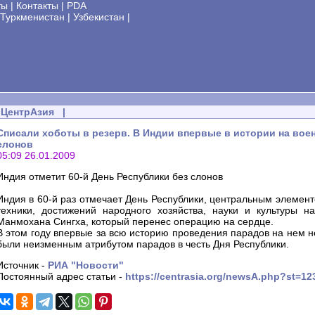
ты
|
Контакты
|
PDA
Туркменистан
|
Узбекистан
|
ЦентрАзия
|
Списали хоботы в резерв. В Индии впервые в истории на воен
слонов
05:09 26.01.2009
Индия отметит 60-й День Республики без слонов
Индия в 60-й раз отмечает День Республики, центральным элемент
техники, достижений народного хозяйства, науки и культуры н
Манмохана Сингха, который перенес операцию на сердце.
В этом году впервые за всю историю проведения парадов на нем н
были неизменным атрибутом парадов в честь Дня Республики.
Источник -
РИА "Новости"
Постоянный адрес статьи -
https://centrasia.org/newsA.php?st=1