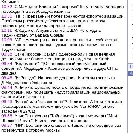
Каримова
10:32
С.Мамедов: Клиенты "Газпрома" бегут в Баку. Болгария
переходит на азербайджанский газ
10:30
"НГ": Прерванный полет военно-транспортной авиации.
Проблемы российско-узбекского авиапрома тормозят
реализацию многомиллиардных заказов
10:11
Р.Абдулло: А нужны ли мы США? Чего ждать
Таджикистану от Барака Обамы
10:09
"АП": Несмотря на все договоренности... Узбекистан
совсем остановил транзит туркменского электричества в
Таджикистан
09:58
Стин Якобсен: Закат Поднебесной? Новая великая
депрессия все ближе и ее эпицентр придется на Китай
09:54
"Ведомости": "[Он] прекрасный дискуссионный
П
соперник". Медведев и Каримов договорились о двух СП за
два дня
09:48
"КрЗвезда": На основе доверия. К итогам госвизита
Д.Медведева в Узбекистан
09:44
А.Чичкин: Цена не нефть определяется политическими
факторами. Как помешать индустриализации национальных
экономики и экспорта
09:43
"Казах" или "казахстанец"? Политолог А.Гали и атаман
Ю.Захаров в Алматинском дискусклубе "АйтPARK" (анонс
заседания 27/01)
09:38
Алик Тохтахунов ("Тайванчик") издал мемуары "Мой
Шелковый путь". Книга начинается с ареста...
09:27
"НИ": Восток и его сладости. Ташкент в очередной раз
повернулся в сторону Москвы