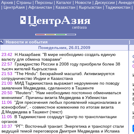
Архив
|
Страны
|
Персоны
|
Каталог
|
Новости
|
Дискуссии
|
Анекдо
|
ЦентрАзия
|
Афганистан
|
Казахстан
|
Кыргызстан
|
Таджикистан
|
Новости и события
|
Понедельник, 26.01.2009
23:42
Н.Назарбаев: "В мире необходимо создать единую
валюту для обмена товарами"
22:57
Гражданство России в 2008 году приобрели более 38
тысяч жителей Кыргызстана
21:53
"The Hindu": Бескрайний масштаб. Активизируется
сотрудничество Индии и Казахстана
21:00
МИД Таджикистана выражает недоумение по поводу
заявления Медведева, сделанного в Ташкенте
20:50
"Reuters": "Нам необходимо постоянно обмениваться
мнениями". Причины визита Медведева в Узбекистан
11:06
"Для пресечения любых проявлений национализма и
ксенофобии", - совместное коммюнике по итогам визита
Д.Медведева в Ташкент (текст)
11:05
В Таджикистане создадут Центр по трансплантации
органов
10:37
"РГ": Восточный транзит. Энергетика и транспорт стали
ведущей темой переговоров Дмитрия Медведева и Ислама