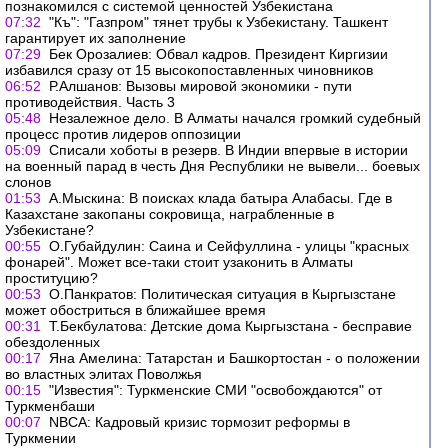
познакомился с системой ценностей Узбекистана
07:32
"Къ": "Газпром" тянет трубы к Узбекистану. Ташкент
гарантирует их заполнение
07:29
Бек Орозалиев: Обвал кадров. Президент Киргизии
избавился сразу от 15 высокопоставленных чиновников
06:52
Р.Алшанов: Вызовы мировой экономики - пути
противодействия. Часть 3
05:48
Незалежное дело. В Алматы начался громкий судебный
процесс против лидеров оппозиции
05:09
Списали хоботы в резерв. В Индии впервые в истории
на военный парад в честь Дня Республики не вывели... боевых
слонов
01:53
А.Мыскина: В поисках клада батыра Алабасы. Где в
Казахстане закопаны сокровища, награбленные в
Узбекистане?
00:55
О.Губайдулин: Саина и Сейфуллина - улицы "красных
фонарей". Может все-таки стоит узаконить в Алматы
проституцию?
00:53
О.Панкратов: Политическая ситуация в Кыргызстане
может обостриться в ближайшее время
00:31
Т.Бекбулатова: Детские дома Кыргызстана - бесправие
обездоленных
00:17
Яна Амелина: Татарстан и Башкортостан - о положении
во властных элитах Поволжья
00:15
"Известия": Туркменские СМИ "освобождаются" от
Туркменбаши
00:07
NBCA: Кадровый кризис тормозит реформы в
Туркмении