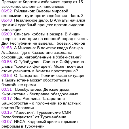
Президент Киргизии избавился сразу от 15
высокопоставленных чиновников
06:52
Р.Алшанов: Вызовы мировой
экономики - пути противодействия. Часть 3
05:48
Незалежное дело. В Алматы начался
громкий судебный процесс против лидеров
оппозиции
05:09
Списали хоботы в резерв. В Индии
впервые в истории на военный парад в честь
Дня Республики не вывели... боевых слонов
01:53
А.Мыскина: В поисках клада батыра
Алабасы. Где в Казахстане закопаны
сокровища, награбленные в Узбекистане?
00:55
О.Губайдулин: Саина и Сейфуллина -
улицы "красных фонарей". Может все-таки
стоит узаконить в Алматы проституцию?
00:53
О.Панкратов: Политическая ситуация
в Кыргызстане может обостриться в
ближайшее время
00:31
Т.Бекбулатова: Детские дома
Кыргызстана - бесправие обездоленных
00:17
Яна Амелина: Татарстан и
Башкортостан - о положении во властных
элитах Поволжья
00:15
"Известия": Туркменские СМИ
"освобождаются" от Туркменбаши
00:07
NBCA: Кадровый кризис тормозит
реформы в Туркмении