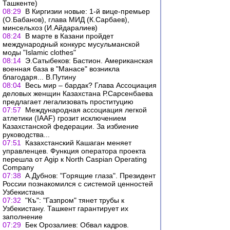
Ташкенте)
08:29
В Киргизии новые: 1-й вице-премьер
(О.Бабанов), глава МИД (К.Сарбаев),
минсельхоз (И.Айдаралиев)
08:24
В марте в Казани пройдет
международный конкурс мусульманской
моды "Islamic clothes"
08:14
Э.Сатыбеков: Бастион. Американская
военная база в "Манасе" возникла
благодаря... В.Путину
08:04
Весь мир – бардак? Глава Ассоциация
деловых женщин Казахстана Р.Сарсенбаева
предлагает легализовать проституцию
07:57
Международная ассоциация легкой
атлетики (IAAF) грозит исключением
Казахстанской федерации. За избиение
руководства...
07:51
Казахстанский Кашаган меняет
управленцев. Функция оператора проекта
перешла от Agip к North Caspian Operating
Company
07:38
А.Дубнов: "Горящие глаза". Президент
России познакомился с системой ценностей
Узбекистана
07:32
"Къ": "Газпром" тянет трубы к
Узбекистану. Ташкент гарантирует их
заполнение
07:29
Бек Орозалиев: Обвал кадров.