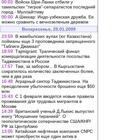
00:03
Войска Шри-Ланки отбили у
тамильских "тигров"-сепаратистов последний
город - Муллайттиву
00:00
А.Шекхар: Индо-узбекская дружба. Ее
можно сравнить с вечнозеленым деревом
Воскресенье, 25.01.2009
23:59
В жамбылских аулах (юг Казахстана)
пойманы еще 3 проповедника запрещенного
"Таблиги Джамаат"
18:59
Тajmigrant: Трагический финал
комерцализации деятельности посольства
Таджикистана в России
17:57
Там, за забором... В Кыргызстане
сократилось количество заключенных более,
чем в два раза
16:48
Аграрный сектор Таджикистана. На
преодоление убыточности брошено еще $50
млн
15:43
С 1 февраля вводятся новые правила
проживания для трудовых мигрантов в
Москве
14:39
Британский ученый Д.Льюис выпустил
книгу "Искушение тиранией". О
геополитическом соперничестве США/КНР/
РФ за ЦентрАзию
13:05
Китайская нефтяная компания CNPC
может приобрести еще один актив в