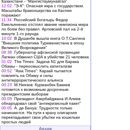
Казахстане - "Мангистаумунайгаз"
12:02
"Э-К": Опасная икра с государством.
Масштабы браконьерства на Каспии
поражают
11:34
Российский богатырь Федор
Емельяненко отстоял звание чемпиона мира
по боям без правил. Арловский пал на 2-й
минуте 1-го раунда
10:02
В Душанбе вышла книга О.Т.Сангина
"Внешняя политика Туркменистана в эпоху
Великого Возрождения"
08:38
Губернатор афганской провинции
Лагман обвинил США в убийстве 21 человека
01:02
The Times: Задача N1 для Барака
Обамы - переосмыслить капитализм
00:52
"Asia Times": Карзай пытается
повлиять на Обаму и силы
антитеррористического альянса
00:23
М.Ниязов: Курманбек Бакиев
готовится к возможным досрочным
президентским выборам
00:09
Президент Азербайджана И.Алиев
обнародовал свой "антикризисный пакет"
00:05
А. де Бенуа: Трудности только
начинаются. На пути к краху олигархия
перекладывает свои убытки на кошельки
простых людей
Архив