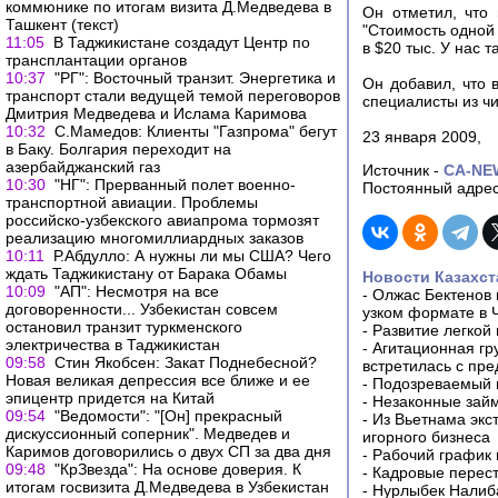
коммюнике по итогам визита Д.Медведева в
Он отметил, что
Ташкент (текст)
"Стоимость одной
11:05
В Таджикистане создадут Центр по
в $20 тыс. У нас 
трансплантации органов
10:37
"РГ": Восточный транзит. Энергетика и
Он добавил, что 
транспорт стали ведущей темой переговоров
специалисты из ч
Дмитрия Медведева и Ислама Каримова
10:32
С.Мамедов: Клиенты "Газпрома" бегут
23 января 2009,
в Баку. Болгария переходит на
азербайджанский газ
Источник -
CA-NE
10:30
"НГ": Прерванный полет военно-
Постоянный адрес
транспортной авиации. Проблемы
российско-узбекского авиапрома тормозят
реализацию многомиллиардных заказов
10:11
Р.Абдулло: А нужны ли мы США? Чего
ждать Таджикистану от Барака Обамы
Новости Казахст
10:09
"АП": Несмотря на все
-
Олжас Бектенов 
договоренности... Узбекистан совсем
узком формате в 
остановил транзит туркменского
-
Развитие легкой
электричества в Таджикистан
-
Агитационная гр
09:58
Стин Якобсен: Закат Поднебесной?
встретилась с пр
Новая великая депрессия все ближе и ее
-
Подозреваемый в
эпицентр придется на Китай
-
Незаконные займ
09:54
"Ведомости": "[Он] прекрасный
-
Из Вьетнама экс
дискуссионный соперник". Медведев и
игорного бизнеса
Каримов договорились о двух СП за два дня
-
Рабочий график 
09:48
"КрЗвезда": На основе доверия. К
-
Кадровые перес
итогам госвизита Д.Медведева в Узбекистан
-
Нурлыбек Налиб