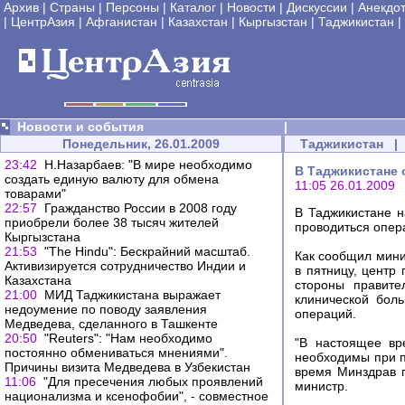
Архив
|
Страны
|
Персоны
|
Каталог
|
Новости
|
Дискуссии
|
Анекдо
|
ЦентрАзия
|
Афганистан
|
Казахстан
|
Кыргызстан
|
Таджикистан
|
Новости и события
|
Понедельник, 26.01.2009
Таджикистан
|
23:42
Н.Назарбаев: "В мире необходимо
В Таджикистане 
создать единую валюту для обмена
11:05 26.01.2009
товарами"
22:57
Гражданство России в 2008 году
В Таджикистане н
приобрели более 38 тысяч жителей
проводиться опера
Кыргызстана
21:53
"The Hindu": Бескрайний масштаб.
Как сообщил мини
Активизируется сотрудничество Индии и
в пятницу, центр
Казахстана
стороны правите
21:00
МИД Таджикистана выражает
клинической бол
недоумение по поводу заявления
операций.
Медведева, сделанного в Ташкенте
20:50
"Reuters": "Нам необходимо
"В настоящее вр
постоянно обмениваться мнениями".
необходимы при п
Причины визита Медведева в Узбекистан
время Минздрав п
11:06
"Для пресечения любых проявлений
министр.
национализма и ксенофобии", - совместное