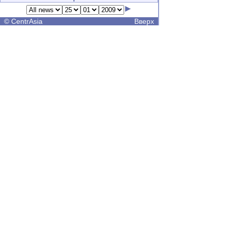
©
CentrAsia
Вверх