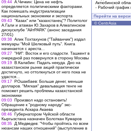
09:44
А.Чичкин: Цена не нефть
Актюбинской обла
определяется политическими факторами.
-
Рабочий график 
Как помешать индустриализации
национальных экономики и экспорта
Перейти на верс
09:43
"Казах" или "казахстанец"? Политолог
©
CentrAsia
А.Гали и атаман Ю.Захаров в Алматинском
дискусклубе "АйтPARK" (анонс заседания
27/01)
09:38
Алик Тохтахунов ("Тайванчик") издал
мемуары "Мой Шелковый путь". Книга
начинается с ареста...
09:27
"НИ": Восток и его сладости. Ташкент в
очередной раз повернулся в сторону Москвы
09:19
В.Калабин: Падать некуда. Дно на
казахстанском рынке акций практически
достигнуто, но оттолкнуться от него пока не
удастся...
09:17
Р.Ошакбаев: Больше денег, меньше
долларов. "Мягкая" девальвация тенге не
поможет решить проблемы казахстанской
экономики
09:03
Произвол надо остановить!
Обращение к "родному народу" экс-
президента Аскара Акаева
08:46
Губернатором Чуйской области
Кыргызстана назначен Болоткан Кумаров
08:35
Д.Медведев: "Чтобы пройтись по всем
нюансам наших отношений" (выступление в