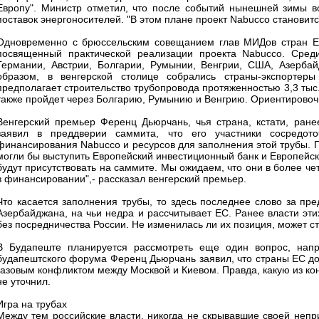
Европу". Министр отметил, что после событий нынешней зимы в
поставок энергоносителей. "В этом плане проект Nabucco становит
Одновременно с брюссельским совещанием глав МИДов стран ЕС
посвященный практической реализации проекта Nabucco. Среди
Германии, Австрии, Болгарии, Румынии, Венгрии, США, Азербайд
образом, в венгерской столице собрались страны-экспортеры
предполагает строительство трубопровода протяженностью 3,3 тыс.
также пройдет через Болгарию, Румынию и Венгрию. Ориентировочн
Венгерский премьер Ференц Дьюрчань, чья страна, кстати, ранее
заявил в преддверии саммита, что его участники сосредото
финансирования Nabucco и ресурсов для заполнения этой трубы. 
могли бы выступить Европейский инвестиционный банк и Европейски
будут присутствовать на саммите. Мы ожидаем, что они в более ч
в финансировании",- рассказал венгерский премьер.
Что касается заполнения трубы, то здесь последнее слово за пр
Азербайджана, на чьи недра и рассчитывает ЕС. Ранее власти этих
без посредничества России. Не изменилась ли их позиция, может ст
В Будапеште планируется рассмотреть еще один вопрос, напр
будапештского форума Ференц Дьюрчань заявил, что страны ЕС д
газовым конфликтом между Москвой и Киевом. Правда, какую из ко
не уточнил.
Игра на трубах
Между тем российские власти, никогда не скрывавшие своей непр