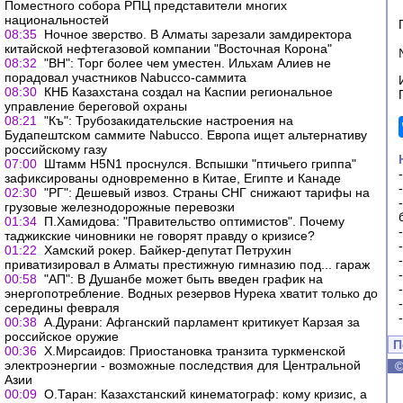
Поместного собора РПЦ представители многих
национальностей
08:35
Ночное зверство. В Алматы зарезали замдиректора
китайской нефтегазовой компании "Восточная Корона"
08:32
"ВН": Торг более чем уместен. Ильхам Алиев не
порадовал участников Nabucco-саммита
08:30
КНБ Казахстана создал на Каспии региональное
управление береговой охраны
08:21
"Къ": Трубозакидательские настроения на
Будапештском саммите Nabucco. Европа ищет альтернативу
российскому газу
07:00
Штамм H5N1 проснулся. Вспышки "птичьего гриппа"
зафиксированы одновременно в Китае, Египте и Канаде
02:30
"РГ": Дешевый извоз. Страны СНГ снижают тарифы на
грузовые железнодорожные перевозки
01:34
П.Хамидова: "Правительство оптимистов". Почему
таджикские чиновники не говорят правду о кризисе?
01:22
Хамский рокер. Байкер-депутат Петрухин
приватизировал в Алматы престижную гимназию под... гараж
00:58
"АП": В Душанбе может быть введен график на
энергопотребление. Водных резервов Нурека хватит только до
середины февраля
00:38
А.Дурани: Афганский парламент критикует Карзая за
российское оружие
П
00:36
Х.Мирсаидов: Приостановка транзита туркменской
электроэнергии - возможные последствия для Центральной
Азии
00:09
О.Таран: Казахстанский кинематограф: кому кризис, а