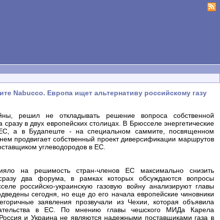
ите Nabucco. Европа ищет альтернативу российскому газу
ойны, решил не откладывать решение вопроса собственной
а сразу в двух европейских столицах. В Брюсселе энергетические
ЕС, а в Будапеште - на специальном саммите, посвященном
енем продвигает собственный проект диверсификации маршрутов
поставщиком углеводородов в ЕС.
лияло на решимость стран-членов ЕС максимально снизить
 сразу два форума, в рамках которых обсуждаются вопросы
селе российско-украинскую газовую войну анализируют главы
дведены сегодня, но еще до его начала европейские чиновники
горичные заявления прозвучали из Чехии, которая объявила
дательства в ЕС. По мнению главы чешского МИДа Карела
 "Россия и Украина не являются надежными поставщиками газа в