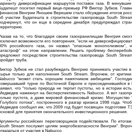
варианту диверсификации маршрутов поставок газа. В минувшие
Будапешт посетил первый вице-премьер РФ Виктор Зубков. Глав
финансов Венгрии Яношем Верешем стало обсуждение итогов росси
об участии Будапешта в строительстве газопровода South Strea
подчеркнул, что он еще в середине декабря предупреждал стра
территорию.
Указав на то, что благодаря своим газохранилищам Венгрия смог
исключил возможности его повторения, "если не диверсифицировать 
80% российского газа, он назвал "опасным монополизмом", н
катастроф" на этом направлении. Решить проблему бесперебой
предложил посредством строительства газопровода South Stream
пройдет труба.
Виктор Зубков не стал разубеждать Венгрию принимать участие в 
сырье только для наполнения South Stream. Впрочем, от критики
Nabucco "может стать хорошим памятником амбициям". Господин
совершавший турне по Восточной Европе и присоединившийся в 
заявил, что "только природа не терпит пустоты, но в истории ест
Медведев намекнул на бесперспективность Nabucco. А вот газопр
только пустота, а даже мировой финансовый кризис. Могущество
"Голубого потока", построенного в разгар кризиса 1998 года. Что
Медведев сообщил им, что 2009 год будет посвящен подготовке ТЭ
основой для принятия окончательного инвестиционного решения.
Аргументы российских переговорщиков подействовали. По итогам
South Stream послужит целям энергобезопасности Венгрии". Впро
отказаться от участия в Nabucco.