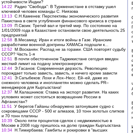
устойчивости Индии?
14:22
Радио "Свобода": В Туркменистане в отставку ушел
ключевой человек команды С. Ниязова
13:13
С.Н.Каменев: Перспективы экономического развития
Пакистана в свете углубления финансового кризиса в стране
13:09
П.Своик: Третий вал и третий мир. По состоянию на
1/01/2009 года в Казахстане остановили свою деятельность 25
предприятий
12:58
В.Месамед: Иран и итоги войны в Газе. Иранские
разработчики военной доктрины ХАМАСа подошли к...
12:52
М.Восканян: Распад не за горами. США повторят судьбу
СССР? Часть 1-я
12:51
В почти обесточенном Таджикистане сегодня введен
жесткий лимит на подачу электроэнергии
12:44
Э.Гасанов: Современная дерзость. Революцию
порождает только зависть, зависть, и ничего кроме зависти
12:41
Э.Сатыбеков: Лохи и Лох–Несс. Ей–ей, даже из
снежного человека и инопланетян можно сделать PR–
менеджеров для Кыргызстана!
12:37
М.Калашников: Ставка на экспорт развития. На каких
условиях может состояться возвращение России в
Афганистан?
11:51
У берегов Гайаны обнаружено затонувшее судно с
сокровищами СССР - 500 кг алмазов, 10 тонн золотых слитков
и 70 тонн платины
10:39
Около пяти процентов сделок с недвижимостью в
Москве в 2008 году пришлось на долю граждан Кыргызстана
10:34
Н.Тимирбаева: Гамбиты и рокировки в "высших