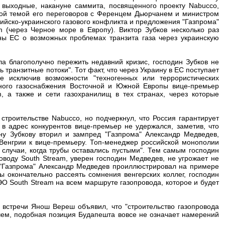
 выходные, накануне саммита, посвященного проекту Nabucco,
ной темой его переговоров с Ференцем Дьюрчанем и министром
йско-украинского газового конфликта и предложения "Газпрома"
m (через Черное море в Европу). Виктор Зубков несколько раз
ны ЕС о возможных проблемах транзита газа через украинскую
ла благополучно пережить недавний кризис, господин Зубков не
транзитные потоки". Тот факт, что через Украину в ЕС поступает
е исключив возможности "техногенных или террористических
ного газоснабжения Восточной и Южной Европы вице-премьер
, а также и сети газохранилищ в тех странах, через которые
строительстве Nabucco, но подчеркнул, что Россия гарантирует
 в адрес конкурентов вице-премьер не удержался, заметив, что
у Зубкову вторил и зампред "Газпрома" Александр Медведев,
Венгрии к вице-премьеру. Топ-менеджер российской монополии
ь случаи, когда трубы оставались пустыми". Тем самым господин
оводу South Stream, уверен господин Медведев, не угрожает не
 "Газпрома" Александр Медведев проиллюстрировал на примере
бы окончательно рассеять сомнения венгерских коллег, господин
О South Stream на всем маршруте газопровода, которое и будет
 встречи Янош Вереш объявил, что "строительство газопровода
чем, подобная позиция Будапешта вовсе не означает намерений