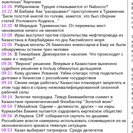
эшелонах" Киргизии
10:26
Р.Ибрагимов: Турция отказывается от Nabucco?
10:22
М.Бабаев: Как "раскрывают" преступления в Туркмении.
"Били толстой книгой по голове, кажется, это был сборник
статей Уголовного Кодекса..."
10:20
М.Мередов: Туркменистан. От перемены мест
чиновников ничего не меняется
10:08
Иран выступил против строительства нефтепровода из
Казахстана в Азербайджан по дну Каспийского моря
10:06
Разрыв могилы 26 бакинских комиссаров в Баку не были
обнаружены останки трех человек
09:36
В.Тимирбаев: Демократия и насилие. Что происходит с
нами и с миром?
09:35
"Верное" решение. Впервые в Казахстане вынесено
судебное решение в пользу обманутых дольщиков
09:21
Кому должен Усманов. Узбек-олигарх готов поделиться
долгами и бизнесом с российским государством
09:18
Своим негде работать! Казахстан планирует запретить в
этом году ввоз в страну низкоквалифицированной сезонной
рабочей силы
09:14
Золотая лихорадка. Тимур Бекмамбетов снимет в
Казахстане приключенческий блокбастер "Золотой воин"
08:59
Г.Михайлов: Одним – должности, других – на нары.
Курманбек Бакиев пытается оздоровить киргизское общество
08:56
И.Наумов: СНГ собираются скупить по дешевке.
Российские власти намерены использовать сложившуюся из-за
экономического кризиса тяжелую ситуацию
08:53
Казах выбирает патриарха. Среди делегатов