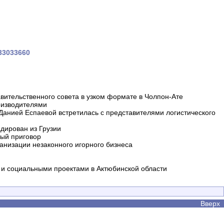
233033660
вительственного совета в узком формате в Чолпон-Ате
оизводителями
 Данией Еспаевой встретилась с представителями логистического
дирован из Грузии
ный приговор
анизации незаконного игорного бизнеса
и социальными проектами в Актюбинской области
Вверх