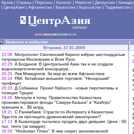
Архив
|
Страны
|
Персоны
|
Каталог
|
Новости
|
Дискуссии
|
Анекдо
|
ЦентрАзия
|
Афганистан
|
Казахстан
|
Кыргызстан
|
Таджикистан
|
Новости и события
|
Вторник, 27.01.2009
22:08
Митрополит Смоленский Кирилл избран шестнадцатым
патриархом Московским и Всея Руси
20:29
А.Богданов: В Центральной Азии так и не создали
водноэнергетический консорциум...
20:25
Лев Македонов: За мир во всем Афганистане
20:24
РБК: Китайская внешняя торговля. "Нехороший"
профицит
20:23
Д.Собакина: Проект Nabucco - новые перспективы и
позиция Турции
19:25
Метнули в топку. Правительство Казахстана
проинвестировало фонды "Самрук-Казына" и "КазАгро"
траншем в... $5 млрд
18:21
С.Рахимбаев: Страсти по Интернету в Казахстане.
Удастся ли протащить драконовский закнопроект?
17:13
В Кызылорде пытались продать двух девушек. Цена - 50
тыс. тенге (за каждую)
16:59
"Hindustan Times": В чем секрет экономической