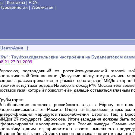
ты
|
Контакты
|
PDA
Туркменистан
|
Узбекистан
|
ЦентрАзия
|
"Къ": Трубозакидательские настроения на Будапештском самм
08:21 27.01.2009
Евросоюз, пострадавший от российско-украинской газовой в
энергетической безопасности. Дискуссии на эту тему начались вчер
вопросы рассматриваются в рамках совета глав МИДов стран 
строительству газопровода Nabucco в обход РФ. Москва тем врем
поставок газа, который позволит ей и дальше оставаться главным 
Трубы горят
Возобновление поставок российского газа в Европу не пов
энергозависимость от России. Вчера в Евросоюзе открылись
диверсификации маршрутов газоснабжения Европы. Так, в Брюс
МИДов 27 государств Евросоюза. Итоги заседания должны быть по
сформулировали малоприятные для России выводы. Самые кате
энергетику одним из приоритетов своего нынешнего предсе
Шварценберга, главный урок газового кризиса состоит в том, что