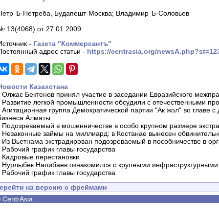
Петр Ъ-Нетреба, Будапешт-Москва; Владимир Ъ-Соловьев
№ 13(4068) от 27.01.2009
Источник -
Газета "Коммерсантъ"
Постоянный адрес статьи -
https://centrasia.org/newsA.php?st=1
Новости Казахстана
-
Олжас Бектенов принял участие в заседании Евразийского межпра
-
Развитие легкой промышленности обсудили с отечественными пр
-
Агитационная группа Демократической партии "Ак жол" во главе с
бизнеса Алматы
-
Подозреваемый в мошенничестве в особо крупном размере экстра
-
Незаконные займы на миллиард: в Костанае вынесен обвинитель
-
Из Вьетнама экстрадирован подозреваемый в пособничестве в орг
-
Рабочий график главы государства
-
Кадровые перестановки
-
Нурлыбек Налибаев ознакомился с крупными инфраструктурными 
-
Рабочий график главы государства
ерейти на версию с фреймами
©
CentrAsia