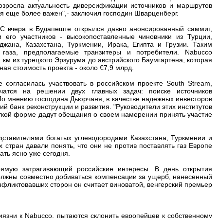
озросла актуальность диверсификации источников и маршрутов
ся еще более важен",- заключил господин Шварценберг.
 вчера в Будапеште открылся давно анонсированный саммит,
 его участников - высокопоставленные чиновники из Турции,
жана, Казахстана, Туркмении, Ирака, Египта и Грузии. Таким
 газа, предполагаемые транзитеры и потребители. Nabucco
 км из турецкого Эрзурума до австрийского Баумгартена, которая
ая стоимость проекта - около €7,9 млрд.
 согласилась участвовать в российском проекте South Stream,
чатся на решении двух главных задач: поиске источников
По мнению господина Дьюрчаня, в качестве надежных инвесторов
й банк реконструкции и развития. "Руководители этих институтов
еткой форме дадут обещания о своем намерении принять участие
едставителями богатых углеводородами Казахстана, Туркмении и
 стран давали понять, что они не против поставлять газ Европе
ать ясно уже сегодня.
ямую затрагивающий российские интересы. В день открытия
олжны совместно добиваться компенсации за ущерб, нанесенный
нфликтовавших сторон он считает виноватой, венгерский премьер
иязни к Nabucco, пытаются склонить европейцев к собственному