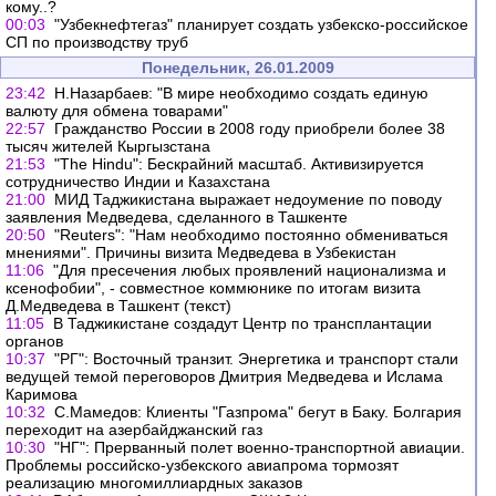
кому..?
00:03
"Узбекнефтегаз" планирует создать узбекско-российское
СП по производству труб
Понедельник, 26.01.2009
23:42
Н.Назарбаев: "В мире необходимо создать единую
валюту для обмена товарами"
22:57
Гражданство России в 2008 году приобрели более 38
тысяч жителей Кыргызстана
21:53
"The Hindu": Бескрайний масштаб. Активизируется
сотрудничество Индии и Казахстана
21:00
МИД Таджикистана выражает недоумение по поводу
заявления Медведева, сделанного в Ташкенте
20:50
"Reuters": "Нам необходимо постоянно обмениваться
мнениями". Причины визита Медведева в Узбекистан
11:06
"Для пресечения любых проявлений национализма и
ксенофобии", - совместное коммюнике по итогам визита
Д.Медведева в Ташкент (текст)
11:05
В Таджикистане создадут Центр по трансплантации
органов
10:37
"РГ": Восточный транзит. Энергетика и транспорт стали
ведущей темой переговоров Дмитрия Медведева и Ислама
Каримова
10:32
С.Мамедов: Клиенты "Газпрома" бегут в Баку. Болгария
переходит на азербайджанский газ
10:30
"НГ": Прерванный полет военно-транспортной авиации.
Проблемы российско-узбекского авиапрома тормозят
реализацию многомиллиардных заказов