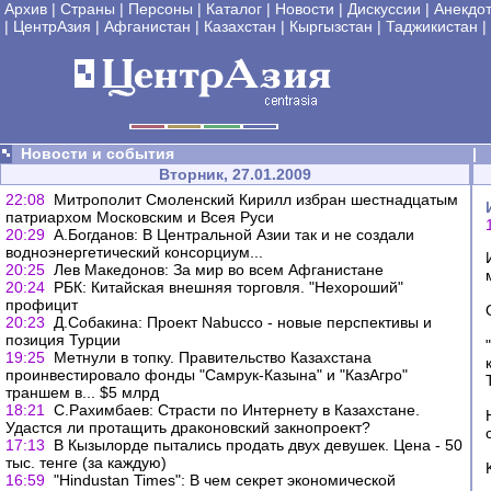
Архив
|
Страны
|
Персоны
|
Каталог
|
Новости
|
Дискуссии
|
Анекдо
|
ЦентрАзия
|
Афганистан
|
Казахстан
|
Кыргызстан
|
Таджикистан
|
Новости и события
|
Вторник, 27.01.2009
22:08
Митрополит Смоленский Кирилл избран шестнадцатым
патриархом Московским и Всея Руси
20:29
А.Богданов: В Центральной Азии так и не создали
водноэнергетический консорциум...
20:25
Лев Македонов: За мир во всем Афганистане
20:24
РБК: Китайская внешняя торговля. "Нехороший"
профицит
20:23
Д.Собакина: Проект Nabucco - новые перспективы и
позиция Турции
19:25
Метнули в топку. Правительство Казахстана
проинвестировало фонды "Самрук-Казына" и "КазАгро"
траншем в... $5 млрд
18:21
С.Рахимбаев: Страсти по Интернету в Казахстане.
Удастся ли протащить драконовский закнопроект?
17:13
В Кызылорде пытались продать двух девушек. Цена - 50
тыс. тенге (за каждую)
16:59
"Hindustan Times": В чем секрет экономической