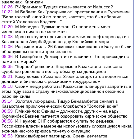
эшелонах" Киргизии
10:26
Р.Ибрагимов: Турция отказывается от Nabucco?
10:22
М.Бабаев: Как "раскрывают" преступления в Туркмении.
"Били толстой книгой по голове, кажется, это был сборник
статей Уголовного Кодекса..."
10:20
М.Мередов: Туркменистан. От перемены мест
чиновников ничего не меняется
10:08
Иран выступил против строительства нефтепровода из
Казахстана в Азербайджан по дну Каспийского моря
10:06
Разрыв могилы 26 бакинских комиссаров в Баку не были
обнаружены останки трех человек
09:36
В.Тимирбаев: Демократия и насилие. Что происходит с
нами и с миром?
09:35
"Верное" решение. Впервые в Казахстане вынесено
судебное решение в пользу обманутых дольщиков
09:21
Кому должен Усманов. Узбек-олигарх готов поделиться
долгами и бизнесом с российским государством
09:18
Своим негде работать! Казахстан планирует запретить в
этом году ввоз в страну низкоквалифицированной сезонной
рабочей силы
09:14
Золотая лихорадка. Тимур Бекмамбетов снимет в
Казахстане приключенческий блокбастер "Золотой воин"
08:59
Г.Михайлов: Одним – должности, других – на нары.
Курманбек Бакиев пытается оздоровить киргизское общество
08:56
И.Наумов: СНГ собираются скупить по дешевке.
Российские власти намерены использовать сложившуюся из-за
экономического кризиса тяжелую ситуацию
08:53
Казах выбирает патриарха. Среди делегатов