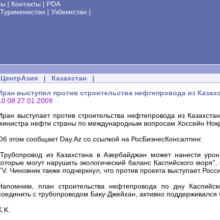
ты
|
Контакты
|
PDA
Туркменистан
|
Узбекистан
|
ЦентрАзия
|
Казахстан
|
Иран выступил против строительства нефтепровода из Казахс
10:08 27.01.2009
Иран выступает против строительства нефтепровода из Казахстан
министра нефти страны по международным вопросам Хоссейн Нок
Об этом сообщает Day.Az со ссылкой на РосБизнесКонсалтинг.
"Трубопровод из Казахстана в Азербайджан может нанести урон
которые могут нарушить экологический баланс Каспийского моря",
TV. Чиновник также подчеркнул, что против проекта выступает Росс
Напомним, план строительства нефтепровода по дну Каспийско
соединить с трубопроводом Баку-Джейхан, активно поддерживалс
K.K.