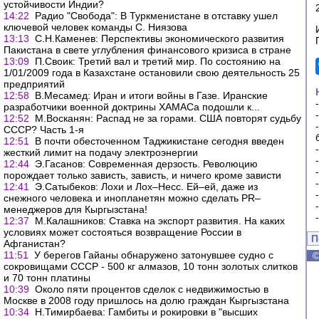
устойчивости Индии?
14:22
Радио "Свобода": В Туркменистане в отставку ушел
ключевой человек команды С. Ниязова
13:13
С.Н.Каменев: Перспективы экономического развития
Пакистана в свете углубления финансового кризиса в стране
13:09
П.Своик: Третий вал и третий мир. По состоянию на
1/01/2009 года в Казахстане остановили свою деятельность 25
предприятий
12:58
В.Месамед: Иран и итоги войны в Газе. Иранские
разработчики военной доктрины ХАМАСа подошли к...
12:52
М.Восканян: Распад не за горами. США повторят судьбу
СССР? Часть 1-я
12:51
В почти обесточенном Таджикистане сегодня введен
жесткий лимит на подачу электроэнергии
12:44
Э.Гасанов: Современная дерзость. Революцию
порождает только зависть, зависть, и ничего кроме зависти
12:41
Э.Сатыбеков: Лохи и Лох–Несс. Ей–ей, даже из
снежного человека и инопланетян можно сделать PR–
менеджеров для Кыргызстана!
12:37
М.Калашников: Ставка на экспорт развития. На каких
условиях может состояться возвращение России в
П
Афганистан?
11:51
У берегов Гайаны обнаружено затонувшее судно с
сокровищами СССР - 500 кг алмазов, 10 тонн золотых слитков
и 70 тонн платины
10:39
Около пяти процентов сделок с недвижимостью в
Москве в 2008 году пришлось на долю граждан Кыргызстана
10:34
Н.Тимирбаева: Гамбиты и рокировки в "высших