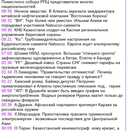
Поместного собора РПЦ представители многих
национальностей
08:35
Ночное зверство. В Алматы зарезали замдиректора
китайской нефтегазовой компании "Восточная Корона"
08:32
"ВН": Торг более чем уместен. Ильхам Алиев не
порадовал участников Nabucco-саммита
08:30
КНБ Казахстана создал на Каспии региональное
управление береговой охраны
08:21
"Къ": Трубозакидательские настроения на
Будапештском саммите Nabucco. Европа ищет альтернативу
российскому газу
07:00
Штамм H5N1 проснулся. Вспышки "птичьего гриппа"
зафиксированы одновременно в Китае, Египте и Канаде
02:30
"РГ": Дешевый извоз. Страны СНГ снижают тарифы на
грузовые железнодорожные перевозки
01:34
П.Хамидова: "Правительство оптимистов". Почему
таджикские чиновники не говорят правду о кризисе?
01:22
Хамский рокер. Байкер-депутат Петрухин
приватизировал в Алматы престижную гимназию под... гараж
00:58
"АП": В Душанбе может быть введен график на
энергопотребление. Водных резервов Нурека хватит только до
середины февраля
00:38
А.Дурани: Афганский парламент критикует Карзая за
российское оружие
00:36
Х.Мирсаидов: Приостановка транзита туркменской
электроэнергии - возможные последствия для Центральной
Азии
00:09
О.Таран: Казахстанский кинематограф: кому кризис, а