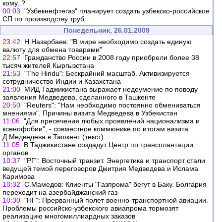
кому..?
00:03
"Узбекнефтегаз" планирует создать узбекско-российское
СП по производству труб
Понедельник, 26.01.2009
23:42
Н.Назарбаев: "В мире необходимо создать единую
валюту для обмена товарами"
22:57
Гражданство России в 2008 году приобрели более 38
тысяч жителей Кыргызстана
21:53
"The Hindu": Бескрайний масштаб. Активизируется
сотрудничество Индии и Казахстана
21:00
МИД Таджикистана выражает недоумение по поводу
заявления Медведева, сделанного в Ташкенте
20:50
"Reuters": "Нам необходимо постоянно обмениваться
мнениями". Причины визита Медведева в Узбекистан
11:06
"Для пресечения любых проявлений национализма и
ксенофобии", - совместное коммюнике по итогам визита
Д.Медведева в Ташкент (текст)
11:05
В Таджикистане создадут Центр по трансплантации
органов
10:37
"РГ": Восточный транзит. Энергетика и транспорт стали
ведущей темой переговоров Дмитрия Медведева и Ислама
Каримова
10:32
С.Мамедов: Клиенты "Газпрома" бегут в Баку. Болгария
переходит на азербайджанский газ
10:30
"НГ": Прерванный полет военно-транспортной авиации.
Проблемы российско-узбекского авиапрома тормозят
реализацию многомиллиардных заказов