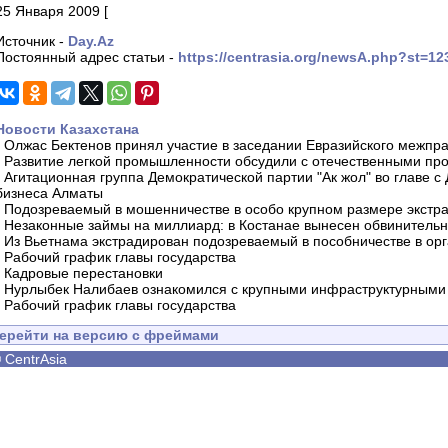
25 Января 2009 [
Источник -
Day.Az
Постоянный адрес статьи -
https://centrasia.org/newsA.php?st=1
Новости Казахстана
-
Олжас Бектенов принял участие в заседании Евразийского межпра
-
Развитие легкой промышленности обсудили с отечественными пр
-
Агитационная группа Демократической партии "Ак жол" во главе с
бизнеса Алматы
-
Подозреваемый в мошенничестве в особо крупном размере экстра
-
Незаконные займы на миллиард: в Костанае вынесен обвинитель
-
Из Вьетнама экстрадирован подозреваемый в пособничестве в орг
-
Рабочий график главы государства
-
Кадровые перестановки
-
Нурлыбек Налибаев ознакомился с крупными инфраструктурными 
-
Рабочий график главы государства
ерейти на версию с фреймами
©
CentrAsia