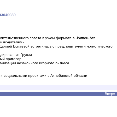
233040080
вительственного совета в узком формате в Чолпон-Ате
оизводителями
 Данией Еспаевой встретилась с представителями логистического
дирован из Грузии
ный приговор
анизации незаконного игорного бизнеса
и социальными проектами в Актюбинской области
Вверх