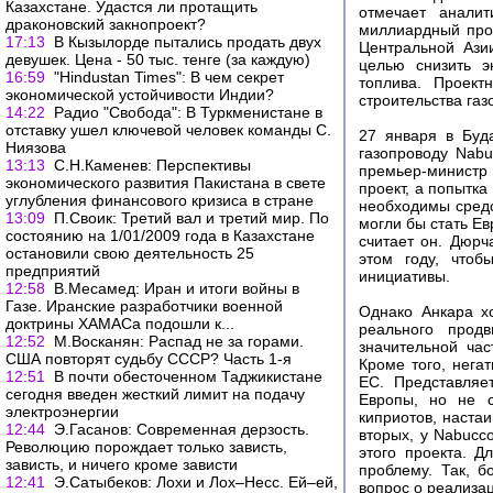
Казахстане. Удастся ли протащить
отмечает аналит
драконовский закнопроект?
миллиардный прое
17:13
В Кызылорде пытались продать двух
Центральной Ази
девушек. Цена - 50 тыс. тенге (за каждую)
целью снизить э
16:59
"Hindustan Times": В чем секрет
топлива. Проект
экономической устойчивости Индии?
строительства газ
14:22
Радио "Свобода": В Туркменистане в
отставку ушел ключевой человек команды С.
27 января в Буд
Ниязова
газопроводу Nabu
13:13
С.Н.Каменев: Перспективы
премьер-министр 
экономического развития Пакистана в свете
проект, а попытка
углубления финансового кризиса в стране
необходимы средс
13:09
П.Своик: Третий вал и третий мир. По
могли бы стать Ев
состоянию на 1/01/2009 года в Казахстане
считает он. Дюрч
остановили свою деятельность 25
этом году, чтоб
предприятий
инициативы.
12:58
В.Месамед: Иран и итоги войны в
Газе. Иранские разработчики военной
Однако Анкара хо
доктрины ХАМАСа подошли к...
реального продв
12:52
М.Восканян: Распад не за горами.
значительной ча
США повторят судьбу СССР? Часть 1-я
Кроме того, нега
12:51
В почти обесточенном Таджикистане
ЕС. Представляе
сегодня введен жесткий лимит на подачу
Европы, но не 
электроэнергии
киприотов, наста
12:44
Э.Гасанов: Современная дерзость.
вторых, у Nabucc
Революцию порождает только зависть,
этого проекта. Д
зависть, и ничего кроме зависти
проблему. Так, б
12:41
Э.Сатыбеков: Лохи и Лох–Несс. Ей–ей,
вопрос о реализац