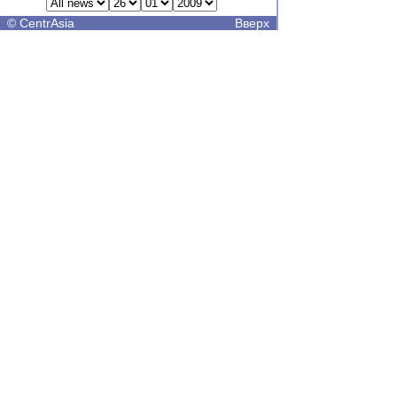
©
CentrAsia
Вверх