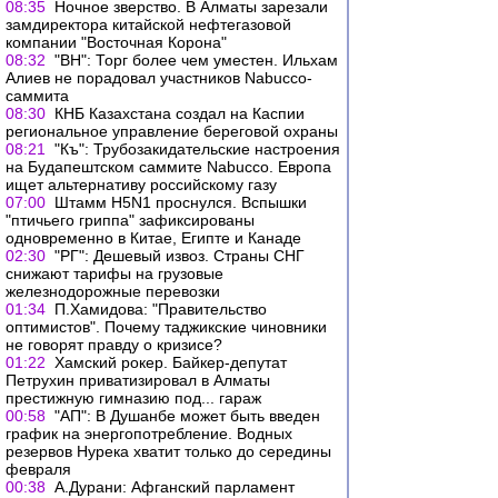
08:35
Ночное зверство. В Алматы зарезали
замдиректора китайской нефтегазовой
компании "Восточная Корона"
08:32
"ВН": Торг более чем уместен. Ильхам
Алиев не порадовал участников Nabucco-
саммита
08:30
КНБ Казахстана создал на Каспии
региональное управление береговой охраны
08:21
"Къ": Трубозакидательские настроения
на Будапештском саммите Nabucco. Европа
ищет альтернативу российскому газу
07:00
Штамм H5N1 проснулся. Вспышки
"птичьего гриппа" зафиксированы
одновременно в Китае, Египте и Канаде
02:30
"РГ": Дешевый извоз. Страны СНГ
снижают тарифы на грузовые
железнодорожные перевозки
01:34
П.Хамидова: "Правительство
оптимистов". Почему таджикские чиновники
не говорят правду о кризисе?
01:22
Хамский рокер. Байкер-депутат
Петрухин приватизировал в Алматы
престижную гимназию под... гараж
00:58
"АП": В Душанбе может быть введен
график на энергопотребление. Водных
резервов Нурека хватит только до середины
февраля
00:38
А.Дурани: Афганский парламент