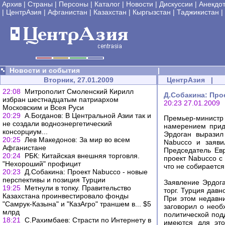
Архив
|
Страны
|
Персоны
|
Каталог
|
Новости
|
Дискуссии
|
Анекдо
|
ЦентрАзия
|
Афганистан
|
Казахстан
|
Кыргызстан
|
Таджикистан
|
Новости и события
|
Вторник, 27.01.2009
ЦентрАзия
|
22:08
Митрополит Смоленский Кирилл
Д.Собакина: Про
избран шестнадцатым патриархом
20:23 27.01.2009
Московским и Всея Руси
20:29
А.Богданов: В Центральной Азии так и
Премьер-минист
не создали водноэнергетический
намерением прид
консорциум...
Эрдоган выразил
20:25
Лев Македонов: За мир во всем
Nabucco и заяви
Афганистане
Председатель Ев
20:24
РБК: Китайская внешняя торговля.
проект Nabucco с 
"Нехороший" профицит
что не собирается
20:23
Д.Собакина: Проект Nabucco - новые
перспективы и позиция Турции
Заявление Эрдога
19:25
Метнули в топку. Правительство
торг. Турция дав
Казахстана проинвестировало фонды
При этом недавн
"Самрук-Казына" и "КазАгро" траншем в... $5
заговорил о необ
млрд
политической под
18:21
С.Рахимбаев: Страсти по Интернету в
имеются для это