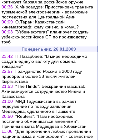
критикует Карзая за российское оружие
00:36
Х.Мирсаидов: Приостановка транзита
туркменской электроэнергии - возможные
последствия для Центральной Азии
00:09
О.Таран: Казахстанский
кинематограф: кому кризис, а кому..?
00:03
"Узбекнефтегаз" планирует создать
узбекско-российское СП по производству
труб
Понедельник, 26.01.2009
23:42
Н.Назарбаев: "В мире необходимо
создать единую валюту для обмена
товарами"
22:57
Гражданство России в 2008 году
приобрели более 38 тысяч жителей
Кыргызстана
21:53
"The Hindu": Бескрайний масштаб.
Активизируется сотрудничество Индии и
Казахстана
21:00
МИД Таджикистана выражает
недоумение по поводу заявления
Медведева, сделанного в Ташкенте
20:50
"Reuters": "Нам необходимо
постоянно обмениваться мнениями".
Причины визита Медведева в Узбекистан
11:06
"Для пресечения любых проявлений
национализма и ксенофобии", - совместное