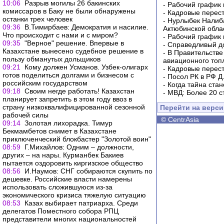
10:06
Разрыв могилы 26 бакинских
-
Рабочий график 
комиссаров в Баку не были обнаружены
-
Кадровые перес
останки трех человек
-
Нурлыбек Налиб
09:36
В.Тимирбаев: Демократия и насилие.
Актюбинской обла
Что происходит с нами и с миром?
-
Рабочий график 
09:35
"Верное" решение. Впервые в
-
Справедливый до
Казахстане вынесено судебное решение в
-
В Правительстве
пользу обманутых дольщиков
авиационного топ
09:21
Кому должен Усманов. Узбек-олигарх
-
Кадровые перес
готов поделиться долгами и бизнесом с
-
Посол РК в РФ Д
российским государством
-
Когда тайна ста
09:18
Своим негде работать! Казахстан
-
МВД: Более 20 с
планирует запретить в этом году ввоз в
страну низкоквалифицированной сезонной
Перейти на верс
рабочей силы
©
CentrAsia
09:14
Золотая лихорадка. Тимур
Бекмамбетов снимет в Казахстане
приключенческий блокбастер "Золотой воин"
08:59
Г.Михайлов: Одним – должности,
других – на нары. Курманбек Бакиев
пытается оздоровить киргизское общество
08:56
И.Наумов: СНГ собираются скупить по
дешевке. Российские власти намерены
использовать сложившуюся из-за
экономического кризиса тяжелую ситуацию
08:53
Казах выбирает патриарха. Среди
делегатов Поместного собора РПЦ
представители многих национальностей