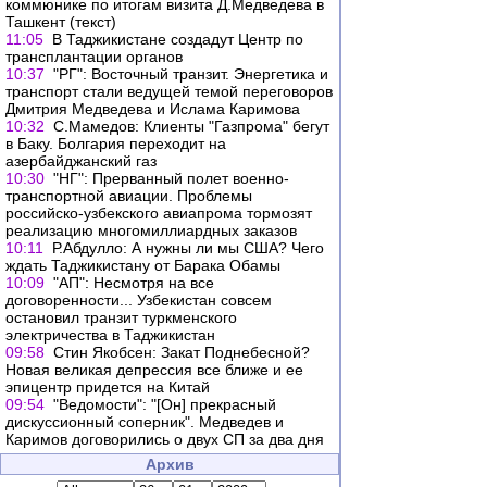
коммюнике по итогам визита Д.Медведева в
Ташкент (текст)
11:05
В Таджикистане создадут Центр по
трансплантации органов
10:37
"РГ": Восточный транзит. Энергетика и
транспорт стали ведущей темой переговоров
Дмитрия Медведева и Ислама Каримова
10:32
С.Мамедов: Клиенты "Газпрома" бегут
в Баку. Болгария переходит на
азербайджанский газ
10:30
"НГ": Прерванный полет военно-
транспортной авиации. Проблемы
российско-узбекского авиапрома тормозят
реализацию многомиллиардных заказов
10:11
Р.Абдулло: А нужны ли мы США? Чего
ждать Таджикистану от Барака Обамы
10:09
"АП": Несмотря на все
договоренности... Узбекистан совсем
остановил транзит туркменского
электричества в Таджикистан
09:58
Стин Якобсен: Закат Поднебесной?
Новая великая депрессия все ближе и ее
эпицентр придется на Китай
09:54
"Ведомости": "[Он] прекрасный
дискуссионный соперник". Медведев и
Каримов договорились о двух СП за два дня
Архив