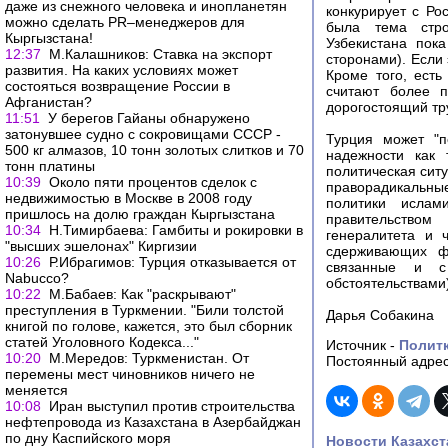
даже из снежного человека и инопланетян
конкурирует с Ро
можно сделать PR–менеджеров для
была тема стро
Кыргызстана!
Узбекистана пок
12:37
М.Калашников: Ставка на экспорт
сторонами). Если 
развития. На каких условиях может
Кроме того, есть
состояться возвращение России в
считают более п
Афганистан?
дорогостоящий тр
11:51
У берегов Гайаны обнаружено
затонувшее судно с сокровищами СССР -
Турция может "п
500 кг алмазов, 10 тонн золотых слитков и 70
надежности как 
тонн платины
политическая ситу
10:39
Около пяти процентов сделок с
праворадикальны
недвижимостью в Москве в 2008 году
политики ислам
пришлось на долю граждан Кыргызстана
правительством
10:34
Н.Тимирбаева: Гамбиты и рокировки в
генералитета и 
"высших эшелонах" Киргизии
сдерживающих фа
10:26
Р.Ибрагимов: Турция отказывается от
связанные и с
Nabucco?
обстоятельствами)
10:22
М.Бабаев: Как "раскрывают"
преступления в Туркмении. "Били толстой
Дарья Собакина
книгой по голове, кажется, это был сборник
статей Уголовного Кодекса..."
Источник -
Полит
10:20
М.Мередов: Туркменистан. От
Постоянный адрес
перемены мест чиновников ничего не
меняется
10:08
Иран выступил против строительства
нефтепровода из Казахстана в Азербайджан
по дну Каспийского моря
Новости Казахст