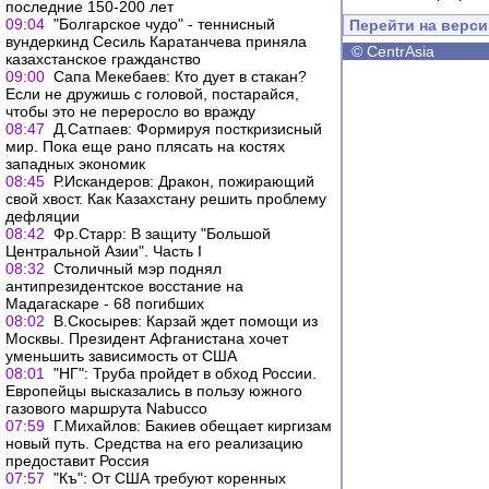
последние 150-200 лет
09:04
"Болгарское чудо" - теннисный
Перейти на верс
вундеркинд Сесиль Каратанчева приняла
©
CentrAsia
казахстанское гражданство
09:00
Сапа Мекебаев: Кто дует в стакан?
Если не дружишь с головой, постарайся,
чтобы это не переросло во вражду
08:47
Д.Сатпаев: Формируя посткризисный
мир. Пока еще рано плясать на костях
западных экономик
08:45
Р.Искандеров: Дракон, пожирающий
свой хвост. Как Казахстану решить проблему
дефляции
08:42
Фр.Старр: В защиту "Большой
Центральной Азии". Часть I
08:32
Столичный мэр поднял
антипрезидентское восстание на
Мадагаскаре - 68 погибших
08:02
В.Скосырев: Карзай ждет помощи из
Москвы. Президент Афганистана хочет
уменьшить зависимость от США
08:01
"НГ": Труба пройдет в обход России.
Европейцы высказались в пользу южного
газового маршрута Nabucco
07:59
Г.Михайлов: Бакиев обещает киргизам
новый путь. Средства на его реализацию
предоставит Россия
07:57
"Къ": От США требуют коренных