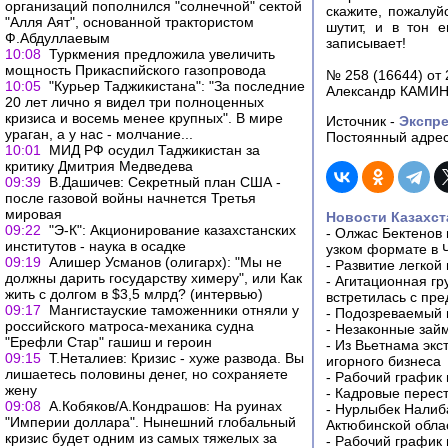
организаций пополнился "солнечной" сектой
скажите, пожалуй
"Алля Аят", основанной трактористом
шутит, и в тон 
Ф.Абдуллаевым
записывает!
10:08
Туркмения предложила увеличить
мощность Прикаспийского газопровода
№ 258 (16644) от 
10:05
"Курьер Таджикистана": "За последние
Александр КАМИ
20 лет лично я видел три полноценных
кризиса и восемь менее крупных". В мире
Источник -
Экспре
ураган, а у нас - молчание...
Постоянный адрес
10:01
МИД РФ осудил Таджикистан за
критику Дмитрия Медведева
09:39
В.Дашичев: Секретный план США -
после газовой войны начнется Третья
мировая
Новости Казахст
09:22
"Э-К": Акционирование казахстанских
-
Олжас Бектенов 
институтов - наука в осадке
узком формате в 
09:19
Алишер Усманов (олигарх): "Мы не
-
Развитие легкой
должны дарить государству химеру", или Как
-
Агитационная гр
жить с долгом в $3,5 млрд? (интервью)
встретилась с пр
09:17
Мангистауские таможенники отняли у
-
Подозреваемый в
российского матроса-механика судна
-
Незаконные займ
"Ерефли Стар" гашиш и героин
-
Из Вьетнама экс
09:15
Т.Неталиев: Кризис - хуже развода. Вы
игорного бизнеса
лишаетесь половины денег, но сохраняете
-
Рабочий график 
жену
-
Кадровые перес
09:08
А.Кобяков/А.Кондрашов: На руинах
-
Нурлыбек Налиб
"Империи доллара". Нынешний глобальный
Актюбинской обла
кризис будет одним из самых тяжелых за
-
Рабочий график 