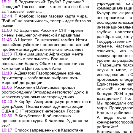
15:21
Л.Радзиховский: Труба? Пуповина?
учреждений, ко
Поводок? Так все-таки – что же это все было
коммерциализации
за "газовые" войны...
Кулуарное акцион
12:44
П.Арабов: Новая газовая карта мира.
электрохимии о
"Война" не закончилась, теперь идет битва за
исследовательско
рынки
интернациональн
11:50
Ю.Баранчик: Россия и СНГ - время
глубоко наплев
смены внешнеполитической парадигмы
разобраться, кто у
11:46
А.Шустов: Ташкентский гамбит. Итоги
Государственным 
российско-узбекских переговоров по газовой
объеме. Частным 
проблематике действительно впечатляют
означать, что 
11:33
П.Химшиашвили: Афганская мечта
международного 
разбилась о реальность. Военные
уровня их разрабо
рассказали Бараку Обаме о перспективах
- Разрешите пояс
кампаний в Центральной Азии
науки в мире, 
11:10
А.Девятов: Газопроводные войны.
исследования в 
Архитекторы глобализма выбрали путь
программе опреде
мировой деградации
Единственное, чег
11:06
Россиянин В.Анисимов продал
никакой! - с воз
росгосхолдингу "Атомредметзолото" долю в
Конкурс 2004 год
казахских урановых месторождениях
дать деньги!". Нол
10:43
А.Корбут: Американцы устремляются в
Мы проводили огр
ЦентрАзию. Планы новой администрации
мира. Проводилос
США в СНГ угрожают интересам России
Еле-еле добились,
10:36
Э.Козубекова: К обновлению
А ведь если м
президентского курса К.Бакиева. Удастся ли
конкурентоспособны
это?
работайте!
10:17
Список запрещенных в Казахстане
Встречаюсь на о