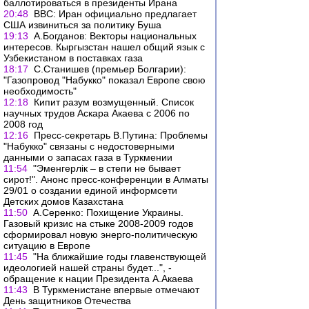
баллотироваться в президенты Ирана
20:48
ВВC: Иран официально предлагает
США извиниться за политику Буша
19:13
А.Богданов: Векторы национальных
интересов. Кыргызстан нашел общий язык с
Узбекистаном в поставках газа
18:17
С.Станишев (премьер Болгарии):
"Газопровод "Набукко" показал Европе свою
необходимость"
12:18
Кипит разум возмущенный. Список
научных трудов Аскара Акаева с 2006 по
2008 год
12:16
Пресс-секретарь В.Путина: Проблемы
"Набукко" связаны с недостоверными
данными о запасах газа в Туркмении
11:54
"Эменгерлiк – в степи не бывает
сирот!". Анонс пресс-конференции в Алматы
29/01 о создании единой информсети
Детских домов Казахстана
11:50
А.Серенко: Похищение Украины.
Газовый кризис на стыке 2008-2009 годов
сформировал новую энерго-политическую
ситуацию в Европе
11:45
"На ближайшие годы главенствующей
идеологией нашей страны будет...", -
обращение к нации Президента А.Акаева
11:43
В Туркменистане впервые отмечают
День защитников Отечества