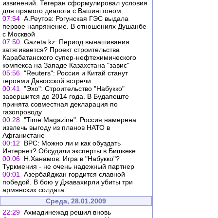
извинений. Тегеран сформулировал условия
для прямого диалога с Вашингтоном
07:54
А.Реутов: Рогунская ГЭС выдала
первое напряжение. В отношениях Душанбе
с Москвой
07:50
Gazeta.kz: Период вынашивания
затягивается? Проект строительства
Карабатанского супер-нефтехимического
компекса на Западе Казахстана "завис"
05:56
"Reuters": Россия и Китай станут
героями Давосской встречи
00:41
"Эхо": Строительство "Набукко"
завершится до 2014 года. В Будапеште
принята совместная декларация по
газопроводу
00:28
"Time Magazine": Россия намерена
извлечь выгоду из планов НАТО в
Афганистане
00:12
BPС: Можно ли и как обуздать
Интернет? Обсудили эксперты в Бишкеке
00:06
Н.Ханамов: Игра в "Набукко"?
Туркмения - не очень надежный партнер
00:01
Азербайджан гордится славной
победой. В бою у Джавахирли убиты три
армянских солдата
Среда, 28.01.2009
22:29
Ахмадинежад решил вновь