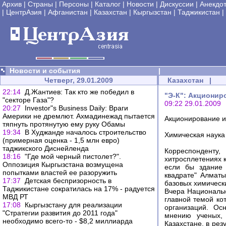
Архив
|
Страны
|
Персоны
|
Каталог
|
Новости
|
Дискуссии
|
Анекдо
|
ЦентрАзия
|
Афганистан
|
Казахстан
|
Кыргызстан
|
Таджикистан
|
Новости и события
|
Четверг, 29.01.2009
Казахстан
|
22:14
Д.Жантиев: Так кто же победил в
"Э-К": Акциониро
"секторе Газа"?
09:22 29.01.2009
20:27
Investor"s Business Daily: Враги
Америки не дремлют. Ахмадинежад пытается
Акционирование ин
тяпнуть протянутую ему руку Обамы
19:34
В Худжанде началось строительство
Химическая наука
(примерная оценка - 1,5 млн евро)
таджикского Диснейленда
Корреспонденту,
18:16
"Где мой черный пистолет?".
хитросплетениях 
Оппозиция Кыргызстана возмущена
если бы здание 
попытками властей ее разоружить
квадрате" Алматы
17:37
Детская беспризорность в
базовых химически
Таджикистане сократилась на 17% - радуется
Вчера Национальн
МВД РТ
главной темой ко
17:08
Кыргызстану для реализации
организаций. Ос
"Стратегии развития до 2011 года"
мнению ученых,
необходимо всего-то - $8,2 миллиарда
Казахстане, в ре