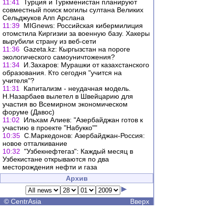
11:41
Турция и Туркменистан планируют
совместный поиск могилы султана Великих
Сельджуков Алп Арслана
11:39
MIGnews: Российская кибермилиция
отомстила Киргизии за военную базу. Хакеры
вырубили страну из веб-сети
11:36
Gazeta.kz: Кыргызстан на пороге
экологического самоуничтожения?
11:34
И.Захаров: Мурашки от казахстанского
образования. Кто сегодня "учится на
учителя"?
11:31
Капитализм - неудачная модель.
Н.Назарбаев вылетел в Швейцарию для
участия во Всемирном экономическом
форуме (Давос)
11:02
Ильхам Алиев: "Азербайджан готов к
участию в проекте "Набукко""
10:35
С.Маркедонов: Азербайджан-Россия:
новое отталкивание
10:32
"Узбекнефтегаз": Каждый месяц в
Узбекистане открываются по два
месторождения нефти и газа
Архив
©
CentrAsia
Вверх