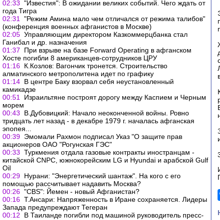
02:33
"Известия": В ожидании великих событий. Чего ждать от
года Тигра
02:31
"Режим Амина мало чем отличался от режима талибов"
(конференция военных афганистов в Москве)
02:05
Управляющим директором Казкоммерцбанка стал
Ганибал и др. назначения
01:37
При взрыве на базе Forward Operating в афганском
Хосте погибли 8 американцев-сотрудников ЦРУ
01:16
К.Козлов: Вагончик тронется. Строительство
алматинского метрополитена идет по графику
01:14
В центре Баку взорвал себя неустановленный
камикадзе
00:51
Израильтяне построят дорогу между Каспием и Черным
морем
00:43
В.Дубовицкий: Начало неоконченной войны. Ровно
тридцать лет назад - в декабре 1979 г. началась афганская
эпопея...
00:39
Эмомали Рахмон подписал Указ "О защите прав
акционеров ОАО "Рогунская ГЭС"
00:33
Туркмения отдала газовые контракты иностранцам -
китайской CNPC, южнокорейским LG и Hyundai и арабской Gulf
Oil
00:29
Нурани: "Энергетический шантаж". На кого с его
помощью рассчитывает надавить Москва?
00:26
"CBS": Йемен - новый Афганистан?
00:16
Т.Ансари: Напряженность в Иране сохраняется. Лидеры
Запада предупреждают Тегеран
00:12
В Таиланде погибли под машиной руководитель пресс-