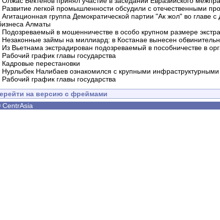
-
Олжас Бектенов принял участие в заседании Евразийского межпра
-
Развитие легкой промышленности обсудили с отечественными пр
-
Агитационная группа Демократической партии "Ак жол" во главе с
бизнеса Алматы
-
Подозреваемый в мошенничестве в особо крупном размере экстра
-
Незаконные займы на миллиард: в Костанае вынесен обвинитель
-
Из Вьетнама экстрадирован подозреваемый в пособничестве в орг
-
Рабочий график главы государства
-
Кадровые перестановки
-
Нурлыбек Налибаев ознакомился с крупными инфраструктурными 
-
Рабочий график главы государства
ерейти на версию с фреймами
©
CentrAsia