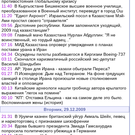
противостояния глобальному кризису
11:40
В Кыргызстане Бишкекское высшее военное училище,
преобразованное в Военный институт, переведут в город Ош
11:20
"Едиот Ахронот": Израильский посол в Казахстане Мэй-
Ами простил своего "отравителя"
09:56
Достояние республики. Каким запомнился уходящий,
2009 год казахстанцам?
09:08
Главный мачо Казахстана Нурлан Абдуллин: "Я не
воинственный, но гордый адаец..."
07:16
МИД Казахстана опроверг утверждения о планах
поставки урана в Иран
04:34
Осуждены пилоты разбившегося в Киргизии Boeing-737
03:11
Скончался харизматичный российский экс-депутат
Василий Шандыбин
02:21
АР: Уран для Ирана - казахи обыграли Переса?
01:27
П.Искендеров: Дым над Тегераном. На фоне грядущих
санкций в столице Ирана произошли новые столкновения
властей и оппозиции
00:13
Китайские археологи нашли гробницу автора крылатого
выражения "легок на помине"
00:10
"КП": Отставка Ельцина - как на самом деле это было.
Воспоминания жены (история)
Вторник, 29.12.2009
21:31
В Урумчи казнен британский уйгур Акмаль Шейх, певец
и наркоторговец с признаками шизофрении
20:34
Вдова бывшего президента Звиада Гамсахурдиа
попросила политического убежища в Германии