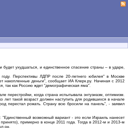
 будет ухудшаться, и единственное спасение страны – в ударе,
 году. Перспективы ЛДПР после 20-летнего юбилея" в Москве
т накопленные деньги", сообщает ИА Клерк.ру. Начиная с 2012
я, так как Россию ждет "демографическая яма".
ле перестройки, когда страна испытывала энтузиазм, оптимизм.
ко лет такой возраст должен наступить для родившихся в начале
арод перестал рожать. Страну всю бросили на панель", - заявил
 "Единственный возможный вариант - это если Израиль нанесет
принято), примерно в конце 2011 года. Тогда в 2012-м и 2013-м
ул он.