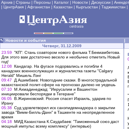
Архив
|
Страны
|
Персоны
|
Каталог
|
Новости
|
Дискуссии
|
Анекдо
|
ЦентрАзия
|
Афганистан
|
Казахстан
|
Кыргызстан
|
Таджикистан
|
Новости и события
|
Четверг, 31.12.2009
23:59
"КП": Стань соавтором нового фильма Т.Бекмамбетова.
Для этого вам достаточно весело и необычно отметить Новый
год!
12:08
Кандагар. На фугасе подорвались и погибли 4
канадских военнослужащих и журналистка газеты "Calgary
Herald" Мишель Лэнг
09:47
Д.Ашимбаев: Новогодние сказки. В многострадальной
казахстанской полит-сфере на прогнозах далеко не уедешь
07:10
М.Ахмадинеджад: "Иерусалим и Вашингтон
инициировали беспорядки в Тегеране"
06:05
В.Жириновский: Россия спасет Израиль, ударив по
Ирану
05:38
Суд удовлетворил иск санэпидемнадзора о закрытии
завода "Вимм-Билль-Данн" в Ташкенте на неопределенное
время
04:18
МИД Казахстана К.Саудабаев: "Таможенный союз даст
мощный импульс всему комплексу" (интервью)