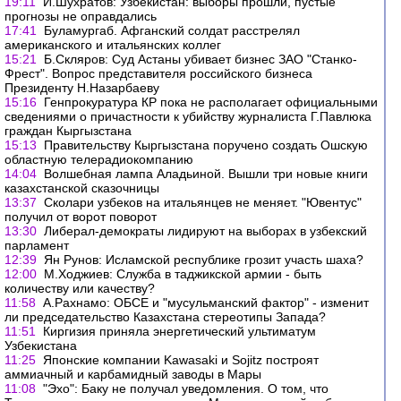
19:11
И.Шухратов: Узбекистан: выборы прошли, пустые
прогнозы не оправдались
17:41
Буламургаб. Афганский солдат расстрелял
американского и итальянских коллег
15:21
Б.Скляров: Суд Астаны убивает бизнес ЗАО "Станко-
Фрест". Вопрос представителя российского бизнеса
Президенту Н.Назарбаеву
15:16
Генпрокуратура КР пока не располагает официальными
сведениями о причастности к убийству журналиста Г.Павлюка
граждан Кыргызстана
15:13
Правительству Кыргызстана поручено создать Ошскую
областную телерадиокомпанию
14:04
Волшебная лампа Аладьиной. Вышли три новые книги
казахстанской сказочницы
13:37
Сколари узбеков на итальянцев не меняет. "Ювентус"
получил от ворот поворот
13:30
Либерал-демократы лидируют на выборах в узбекский
парламент
12:39
Ян Рунов: Исламской республике грозит участь шаха?
12:00
М.Ходжиев: Служба в таджикской армии - быть
количеству или качеству?
11:58
А.Рахнамо: ОБСЕ и "мусульманский фактор" - изменит
ли председательство Казахстана стереотипы Запада?
11:51
Киргизия приняла энергетический ультиматум
Узбекистана
11:25
Японские компании Kawasaki и Sojitz построят
аммиачный и карбамидный заводы в Мары
11:08
"Эхо": Баку не получал уведомления. О том, что