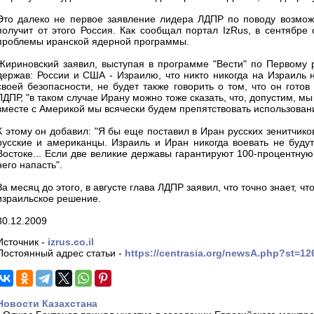
Это далеко не первое заявление лидера ЛДПР по поводу возмож
получит от этого Россия. Как сообщал портал IzRus, в сентябр
проблемы иранской ядерной программы.
Жириновский заявил, выступая в программе "Вести" по Первому р
держав: России и США - Израилю, что никто никогда на Израиль 
своей безопасности, не будет также говорить о том, что он гот
ЛДПР, "в таком случае Ирану можно тоже сказать, что, допустим, м
вместе с Америкой мы всячески будем препятствовать использован
К этому он добавил: "Я бы еще поставил в Иран русских зенитчико
русские и американцы. Израиль и Иран никогда воевать не будут
Востоке... Если две великие державы гарантируют 100-процентную
него напасть".
За месяц до этого, в августе глава ЛДПР заявил, что точно знает, 
израильское решение.
30.12.2009
Источник -
izrus.co.il
Постоянный адрес статьи -
https://centrasia.org/newsA.php?st=1
Новости Казахстана