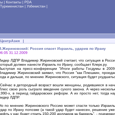
ты
|
Контакты
|
PDA
Туркменистан
|
Узбекистан
|
ЦентрАзия
|
В.Жириновский: Россия спасет Израиль, ударив по Ирану
06:05 31.12.2009
Лидер ЛДПР Владимир Жириновский считает, что ситуация в России
который должен нанести Израиль по Ирану, сообщает Клерк.ру.
Выступая на пресс-конференции "Итоги работы Госдумы в 2009
Владимир Жириновский заявил, что Россия "как Плюшкин, проедае
года и дальше, по мнению Жириновского, ситуация будет ухудшатьс
"Сейчас в детородный возраст вошли женщины, родившиеся в нача
Плюс свою роль сыграло введение сухого закона. А через несколь
1990-х, в период гайдаровских реформ. А их просто нет, тогда н
лидер ЛДПР.
Но по мнению Жириновского Россию может спасти только Израиль:
удар по Ирану попозже (а такой удар будет нанесен, решение уже 
нефть у нас будет стоить 150-200 долларов за баррель", - подчеркн