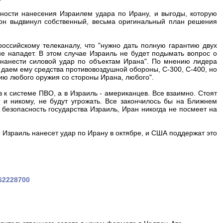
ности нанесения Израилем удара по Ирану, и выгоды, которую
е он выдвинул собственный, весьма оригинальный план решения
оссийскому телеканалу, что "нужно дать полную гарантию двух
не нападет. В этом случае Израиль не будет подымать вопрос о
ов нанести силовой удар по объектам Ирана". По мнению лидера
ы даем ему средства противовоздушной обороны, С-300, С-400, но
ию любого оружия со стороны Ирана, любого".
в к системе ПВО, а в Израиль - американцев. Все взаимно. Стоят
 и никому, не будут угрожать. Все закончилось бы на Ближнем
 безопасность государства Израиль, Иран никогда не посмеет на
что Израиль нанесет удар по Ирану в октябре, и США поддержат это
262228700