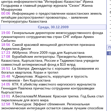
центра информагентства "Интерфакс-Казахстан" Ирина
Голдырева и главный редактор журнала "Сезон" Жанна
Мушраунова
00:06
Информацию о предоставлении казахстанских земель
китайцам распространяют провокаторы, - заявление
Генпрокуратуры Казахстана
Среда, 30.12.2009
19:00
Генеральным директором межгосударственного фонда
гуманитарного сотрудничества стран СНГ избран Армен
Смбатян
18:56
Самой красивой женщиной десятилетия признана
П
Анджелина Джоли
17:23
АКИpress: Итоги 2009 года для Кыргызстана
17:08
Бурабайские интеграторы. Президенты Армении,
Казахстана, Кыргызстана, России и Таджикистана учредили
совместный антикризисный фонд в $10 млрд
16:51
La Stampa: Джихадисты с хорошим образованием из
богатых кварталов, Коран и тротил
15:48
Ч.Джакупова: Жадность, коррупция и трусость
чиновников - бич Кыргызстана
14:05
КТК: К убийству известного киргизского журналиста
Геннадия Павлюка причастны сотрудники контрразведки
Кыргызстана
13:01
А.Беспалова/М.Мамаев: Красная трепка. Год Быка стал
переломным для всего мира
12:58
Т.Мансуров: Эффект сближения. Региональная
экономическая интеграция остается самым лучшим способом