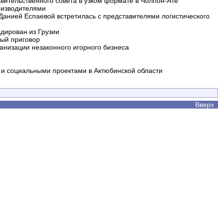
вительственного совета в узком формате в Чолпон-Ате
оизводителями
 Данией Еспаевой встретилась с представителями логистического
дирован из Грузии
ный приговор
анизации незаконного игорного бизнеса
и социальными проектами в Актюбинской области
Вверх