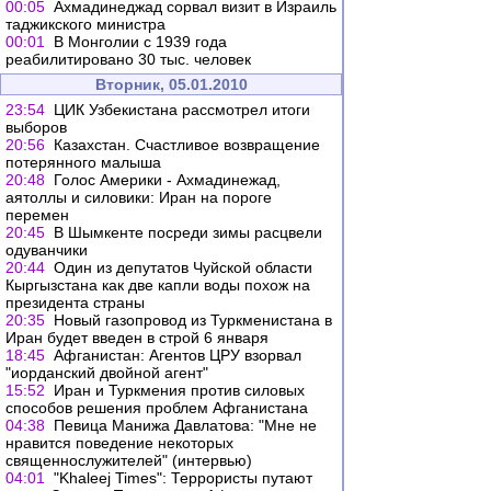
00:05
Ахмадинеджад сорвал визит в Израиль
таджикского министра
00:01
В Монголии с 1939 года
реабилитировано 30 тыс. человек
Вторник, 05.01.2010
23:54
ЦИК Узбекистана рассмотрел итоги
выборов
20:56
Казахстан. Счастливое возвращение
потерянного малыша
20:48
Голос Америки - Ахмадинежад,
аятоллы и силовики: Иран на пороге
перемен
20:45
В Шымкенте посреди зимы расцвели
одуванчики
20:44
Один из депутатов Чуйской области
Кыргызстана как две капли воды похож на
президента страны
20:35
Новый газопровод из Туркменистана в
Иран будет введен в строй 6 января
18:45
Афганистан: Агентов ЦРУ взорвал
"иорданский двойной агент"
15:52
Иран и Туркмения против силовых
способов решения проблем Афганистана
04:38
Певица Манижа Давлатова: "Мне не
нравится поведение некоторых
священнослужителей" (интервью)
04:01
"Khaleej Times": Террористы путают