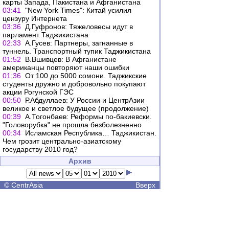
карты Запада, Пакистана и Афганистана
03:41
"New York Times": Китай усилил
цензуру Интернета
03:36
Д.Гуфронов: Тяжеловесы идут в
парламент Таджикистана
02:33
А.Гусев: Партнеры, загнанные в
туннель. Транспортный тупик Таджикистана
01:52
В.Вшивцев: В Афганистане
американцы повторяют наши ошибки
01:36
От 100 до 5000 сомони. Таджикские
студенты дружно и добровольно покупают
акции Рогунской ГЭС
00:50
Р.Абдуллаев: У России и ЦентрАзии
великое и светлое будущее (продолжение)
00:39
А.Тогонбаев: Реформы по-бакиевски.
"Головорубка" не прошла безболезненно
00:34
Исламская Республика… Таджикистан.
Чем грозит центрально-азиатскому
государству 2010 год?
Архив
©
CentrAsia
Вверх