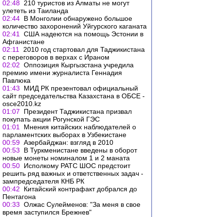
02:48
210 туристов из Алматы не могут
улететь из Таиланда
02:44
В Монголии обнаружено большое
количество захоронений Уйгурского каганата
02:41
США надеются на помощь Эстонии в
Афганистане
02:11
2010 год стартовал для Таджикистана
с переговоров в верхах с Ираном
02:02
Оппозиция Кыргызстана учредила
премию имени журналиста Геннадия
Павлюка
01:43
МИД РК презентовал официальный
сайт председательства Казахстана в ОБСЕ -
osce2010.kz
01:07
Президент Таджикистана призвал
покупать акции Рогунской ГЭС
01:01
Мнения китайских наблюдателей о
парламентских выборах в Узбекистане
00:59
Азербайджан: взгляд в 2010
00:53
В Туркменистане введены в оборот
новые монеты номиналом 1 и 2 маната
00:50
Исполкому РАТС ШОС предстоит
решить ряд важных и ответственных задач -
зампредседателя КНБ РК
00:42
Китайский контрафакт добрался до
Пентагона
00:33
Олжас Сулейменов: "За меня в свое
время заступился Брежнев"