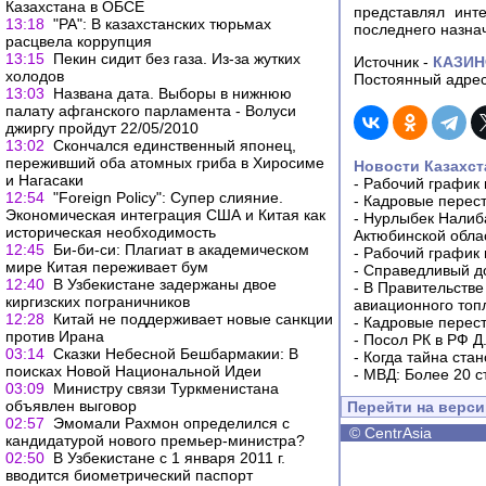
Казахстана в ОБСЕ
представлял инт
13:18
"РА": В казахстанских тюрьмах
последнего назна
расцвела коррупция
13:15
Пекин сидит без газа. Из-за жутких
Источник -
КАЗИ
холодов
Постоянный адрес
13:03
Названа дата. Выборы в нижнюю
палату афганского парламента - Волуси
джиргу пройдут 22/05/2010
13:02
Скончался единственный японец,
переживший оба атомных гриба в Хиросиме
Новости Казахст
и Нагасаки
-
Рабочий график 
12:54
"Foreign Policy": Супер слияние.
-
Кадровые перес
Экономическая интеграция США и Китая как
-
Нурлыбек Налиб
историческая необходимость
Актюбинской обла
12:45
Би-би-си: Плагиат в академическом
-
Рабочий график 
мире Китая переживает бум
-
Справедливый до
12:40
В Узбекистане задержаны двое
-
В Правительстве
киргизских пограничников
авиационного топ
12:28
Китай не поддерживает новые санкции
-
Кадровые перес
против Ирана
-
Посол РК в РФ Д
03:14
Сказки Небесной Бешбармакии: В
-
Когда тайна ста
поисках Новой Национальной Идеи
-
МВД: Более 20 с
03:09
Министру связи Туркменистана
объявлен выговор
Перейти на верс
02:57
Эмомали Рахмон определился с
©
CentrAsia
кандидатурой нового премьер-министра?
02:50
В Узбекистане с 1 января 2011 г.
вводится биометрический паспорт