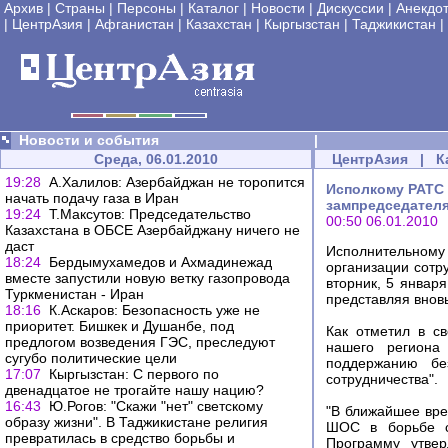
Архив
|
Страны
|
Персоны
|
Каталог
|
Новости
|
Дискуссии
|
Анекдо
|
ЦентрАзия
|
Афганистан
|
Казахстан
|
Кыргызстан
|
Таджикистан
|
Новости и события
|
Среда, 06.01.2010
ЦентрАзия
|
К
19:28
А.Халилов: Азербайджан не торопится
Исполкому РАТС 
начать подачу газа в Иран
зампредседател
19:24
Т.Максутов: Председательство
00:50 06.01.2010
Казахстана в ОБСЕ Азербайджану ничего не
даст
Исполнительному
18:24
Бердымухамедов и Ахмадинежад
организации сотр
вместе запустили новую ветку газопровода
вторник, 5 январ
Туркменистан - Иран
представляя внов
18:16
К.Аскаров: Безопасность уже не
приоритет. Бишкек и Душанбе, под
Как отметил в с
предлогом возведения ГЭС, преследуют
нашего региона
сугубо политические цели
поддержанию бе
17:07
Кыргызстан: С первого по
сотрудничества".
двенадцатое не трогайте нашу нацию?
16:43
Ю.Рогов: "Скажи "нет" светскому
"В ближайшее вре
образу жизни". В Таджикистане религия
ШОС в борьбе с
превратилась в средство борьбы и
Программу утвер