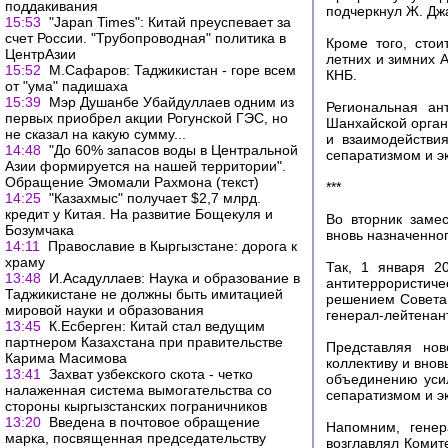
поддакивания
подчеркнул Ж. Дж
15:53
"Japan Times": Китай преуспевает за
счет России. "Трубопроводная" политика в
Кроме того, сто
ЦентрАзии
летних и зимних 
15:52
М.Сафаров: Таджикистан - горе всем
КНБ.
от "ума" падишаха
15:39
Мэр Душанбе Убайдуллаев одним из
Региональная ан
первых приобрел акции Рогунской ГЭС, но
Шанхайской орган
не сказал на какую сумму...
и взаимодействи
14:48
"До 60% запасов воды в Центральной
сепаратизмом и э
Азии формируется на нашей территории".
Обращение Эмомали Рахмона (текст)
***
14:25
"Казахмыс" получает $2,7 млрд.
кредит у Китая. На развитие Бощекуля и
Во вторник заме
Бозумчака
вновь назначенно
14:11
Православие в Кыргызстане: дорога к
храму
Так, 1 января 2
13:48
И.Асадуллаев: Наука и образование в
антитеррористиче
Таджикистане не должны быть имитацией
решением Совета 
мировой науки и образования
генерал-лейтенан
13:45
К.Есберген: Китай стал ведущим
партнером Казахстана при правительстве
Представляя но
Карима Масимова
коллективу и вно
13:41
Захват узбекского скота - четко
объединению усил
налаженная система вымогательства со
сепаратизмом и э
стороны кыргызстанских пограничников
13:20
Введена в почтовое обращение
Напомним, генер
марка, посвященная председательству
возглавлял Комит