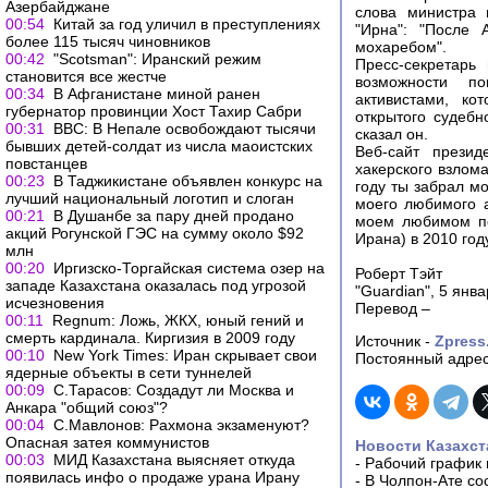
Азербайджане
слова министра 
00:54
Китай за год уличил в преступлениях
"Ирна": "После 
более 115 тысяч чиновников
мохаребом".
00:42
"Scotsman": Иранский режим
Пресс-секретарь
становится все жестче
возможности п
00:34
В Афганистане миной ранен
активистами, ко
губернатор провинции Хост Тахир Сабри
открытого судебн
00:31
ВВС: В Непале освобождают тысячи
сказал он.
бывших детей-солдат из числа маоистских
Веб-сайт презид
повстанцев
хакерского взлома
00:23
В Таджикистане объявлен конкурс на
году ты забрал м
лучший национальный логотип и слоган
моего любимого а
00:21
В Душанбе за пару дней продано
моем любимом по
акций Рогунской ГЭС на сумму около $92
Ирана) в 2010 год
млн
00:20
Иргизско-Торгайская система озер на
Роберт Тэйт
западе Казахстана оказалась под угрозой
"Guardian", 5 янв
исчезновения
Перевод –
00:11
Regnum: Ложь, ЖКХ, юный гений и
смерть кардинала. Киргизия в 2009 году
Источник -
Zpress
00:10
New York Times: Иран скрывает свои
Постоянный адрес
ядерные объекты в сети туннелей
00:09
С.Тарасов: Создадут ли Москва и
Анкара "общий союз"?
00:04
С.Мавлонов: Рахмона экзаменуют?
Опасная затея коммунистов
Новости Казахст
00:03
МИД Казахстана выясняет откуда
-
Рабочий график 
появилась инфо о продаже урана Ирану
-
В Чолпон-Ате со