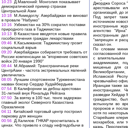
10:23
Д.Мавлоний: Монголия показывает
Джорджа Сороса "
демократический пример странам
арестовывали и
Центральной Азии
организаций, до э
10:18
М.Ахмедоглу: Азербайджан не виноват
Под запрет такж
в провале "Набукко"
источником новос
10:16
Узбекистан на 30% сократил поставки
иностранные жур
природного газа в Таджикистан
агентство "Ирна
10:13
В Казахстане вводятся новые правила
иностранным дел
гособеспечения граждан лекарствами
"запрещен и расц
09:46
К.Касымжанов: Таджикистану грозит
сказал он.
социальный взрыв
По словам минис
09:20
Азербайджан собирается требовать от
согласованной по
России компенсации за "вторжение советских
с влиятельными 
войск 20 января 1990"
академиками, по
08:44
М.Абрамий: Трансграничные реки
мишенью для св
ЦентрАзии - частота экстремальных явлений
Великобритании,
увеличилась
Исламской Респу
08:05
Лучшим спортсменом Туркменистана
чрезвычайно офиц
назван боксер Сердар Худайбердыев
Иранцам также за
07:54
В Калифорнии за дебош арестован
иностранцами. Ч
31-летний внук Рональда Рейгана
разведки Хейдар 
07:50
За взятку в 100 тыс. тенге задержан
гражданство, бы
главный эколог Северного Казахстана
вспыхнули во вр
Оразалинов
пророков и посла
04:11
Китайский торговый центр построил
хотя по некоторым
парковку для женщин
Старейшие клерик
00:56
Д.Халилов: ГНКАР просчиталась в
мохаребов, или т
ценах. Что привело к спаду нефтедобычи в
казнь. Перспекти