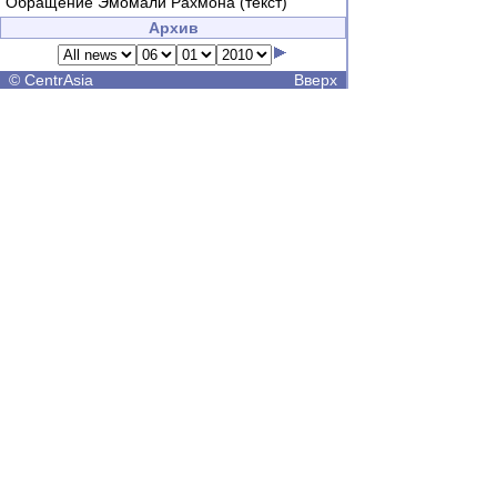
Обращение Эмомали Рахмона (текст)
Архив
©
CentrAsia
Вверх