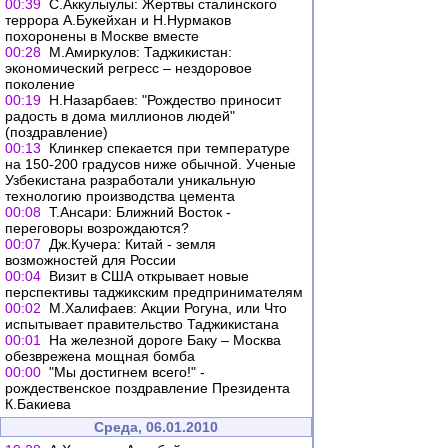
00:39
С.Аккулыулы: Жертвы сталинского
террора А.Букейхан и Н.Нурмаков
похоронены в Москве вместе
00:28
М.Амиркулов: Таджикистан:
экономический регресс – нездоровое
поколение
00:19
Н.Назарбаев: "Рождество приносит
радость в дома миллионов людей"
(поздравление)
00:13
Клинкер спекается при температуре
на 150-200 градусов ниже обычной. Ученые
Узбекистана разработали уникальную
технологию производства цемента
00:08
Т.Ансари: Ближний Восток -
переговоры возрождаются?
00:07
Дж.Кучера: Китай - земля
возможностей для России
00:04
Визит в США открывает новые
перспективы таджикским предпринимателям
00:02
М.Халифаев: Акции Рогуна, или Что
испытывает правительство Таджикистана
00:01
На железной дороге Баку – Москва
обезврежена мощная бомба
00:00
"Мы достигнем всего!" -
рождественское поздравление Президента
К.Бакиева
Среда, 06.01.2010