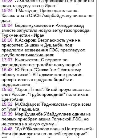
19:28
А.Халилов: Азербайджан не торопится
начать подачу газа в Иран
19:24
Т.Максутов: Председательство
Казахстана в ОБСЕ Азербайджану ничего не
даст
18:24
Бердымухамедов и Ахмадинежад
вместе запустили новую ветку газопровода
Туркменистан - Иран
18:16
К.Аскаров: Безопасность уже не
приоритет. Бишкек и Душанбе, под
предлогом возведения ГЭС, преследуют
сугубо политические цели
17:07
Кыргызстан: С первого по
двенадцатое не трогайте нашу нацию?
16:43
Ю.Рогов: "Скажи "нет" светскому
образу жизни". В Таджикистане религия
превратилась в средство борьбы и
поддакивания
15:53
"Japan Times": Китай преуспевает за
счет России. "Трубопроводная" политика в
ЦентрАзии
15:52
М.Сафаров: Таджикистан - горе всем
от "ума" падишаха
15:39
Мэр Душанбе Убайдуллаев одним из
первых приобрел акции Рогунской ГЭС, но
не сказал на какую сумму...
14:48
"До 60% запасов воды в Центральной
Азии формируется на нашей территории".