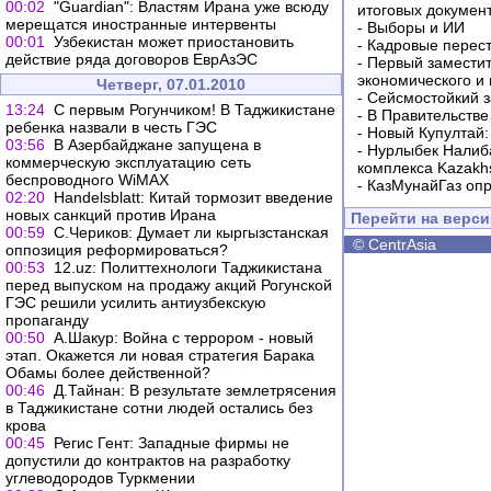
00:02
"Guardian": Властям Ирана уже всюду
итоговых докумен
мерещатся иностранные интервенты
-
Выборы и ИИ
00:01
Узбекистан может приостановить
-
Кадровые перес
действие ряда договоров ЕврАзЭС
-
Первый заместит
экономического и
Четверг, 07.01.2010
-
Сейсмостойкий з
13:24
С первым Рогунчиком! В Таджикистане
-
В Правительстве
ребенка назвали в честь ГЭС
-
Новый Купултай:
03:56
В Азербайджане запущена в
-
Нурлыбек Налиб
коммерческую эксплуатацию сеть
комплекса Kazakhs
беспроводного WiMAX
-
КазМунайГаз опр
02:20
Handelsblatt: Китай тормозит введение
новых санкций против Ирана
Перейти на верс
00:59
С.Чериков: Думает ли кыргызстанская
©
CentrAsia
оппозиция реформироваться?
00:53
12.uz: Политтехнологи Таджикистана
перед выпуском на продажу акций Рогунской
ГЭС решили усилить антиузбекскую
пропаганду
00:50
А.Шакур: Война с террором - новый
этап. Окажется ли новая стратегия Барака
Обамы более действенной?
00:46
Д.Тайнан: В результате землетрясения
в Таджикистане сотни людей остались без
крова
00:45
Регис Гент: Западные фирмы не
допустили до контрактов на разработку
углеводородов Туркмении