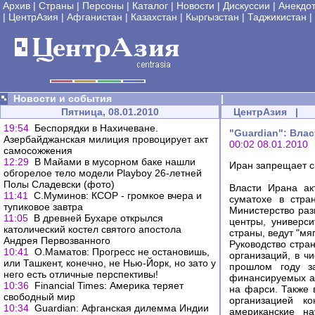
Архив
|
Страны
|
Персоны
|
Каталог
|
Новости
|
Дискуссии
|
Анекдо
|
ЦентрАзия
|
Афганистан
|
Казахстан
|
Кыргызстан
|
Таджикистан
|
Новости и события
|
Пятница, 08.01.2010
ЦентрАзия
|
19:54
Беспорядки в Нахичеване.
"Guardian": Вла
Азербайджанская милиция провоцирует акт
00:02 08.01.2010
самосожжения
12:29
В Майами в мусорном баке нашли
Иран запрещает с
обгорелое тело модели Playboy 26-летней
Полы Сладевски (фото)
Власти Ирана ак
11:41
С.Муминов: КСОР - громкое вчера и
суматохе в стра
тупиковое завтра
Министерство раз
11:05
В древней Бухаре открылся
центры, универси
католический костел святого апостола
страны, ведут "мя
Андрея Первозванного
Руководство стра
10:41
О.Маматов: Прогресс не остановишь,
организаций, в ч
или Ташкент, конечно, не Нью-Йорк, но зато у
прошлом году за
него есть отличные перспективы!
финансируемых ам
10:36
Financial Times: Америка теряет
на фарси. Также 
свободный мир
организацией к
10:34
Guardian: Афганская дилемма Индии
американские на