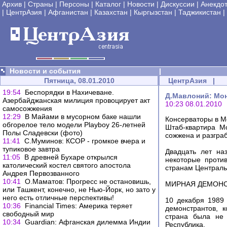
Архив
|
Страны
|
Персоны
|
Каталог
|
Новости
|
Дискуссии
|
Анекдо
|
ЦентрАзия
|
Афганистан
|
Казахстан
|
Кыргызстан
|
Таджикистан
|
Новости и события
|
Пятница, 08.01.2010
ЦентрАзия
|
19:54
Беспорядки в Нахичеване.
Д.Мавлоний: Мон
Азербайджанская милиция провоцирует акт
10:23 08.01.2010
самосожжения
12:29
В Майами в мусорном баке нашли
Консерваторы в М
обгорелое тело модели Playboy 26-летней
Штаб-квартира М
Полы Сладевски (фото)
сожжена и разграб
11:41
С.Муминов: КСОР - громкое вчера и
тупиковое завтра
Двадцать лет на
11:05
В древней Бухаре открылся
некоторые проти
католический костел святого апостола
странам Централь
Андрея Первозванного
10:41
О.Маматов: Прогресс не остановишь,
МИРНАЯ ДЕМОН
или Ташкент, конечно, не Нью-Йорк, но зато у
него есть отличные перспективы!
10 декабря 1989 
10:36
Financial Times: Америка теряет
демонстрантов, 
свободный мир
страна была не
10:34
Guardian: Афганская дилемма Индии
Республика.