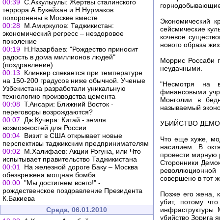
00:39
С.Аккулыулы: Жертвы сталинского
горнодобывающи
террора А.Букейхан и Н.Нурмаков
похоронены в Москве вместе
Экономический к
00:28
М.Амиркулов: Таджикистан:
сейсмические кул
экономический регресс – нездоровое
кочевое существо
поколение
нового образа жиз
00:19
Н.Назарбаев: "Рождество приносит
радость в дома миллионов людей"
Моррис Россаби г
(поздравление)
неудачными.
00:13
Клинкер спекается при температуре
на 150-200 градусов ниже обычной. Ученые
"Несмотря на в
Узбекистана разработали уникальную
финансовыми учр
технологию производства цемента
Монголии в бедн
00:08
Т.Ансари: Ближний Восток -
называемый эконом
переговоры возрождаются?
00:07
Дж.Кучера: Китай - земля
УБИЙСТВО ДЕМО
возможностей для России
00:04
Визит в США открывает новые
Что еще хуже, мо
перспективы таджикским предпринимателям
насилием. В окт
00:02
М.Халифаев: Акции Рогуна, или Что
провести мирную 
испытывает правительство Таджикистана
Сторонники Демок
00:01
На железной дороге Баку – Москва
револлюционной 
обезврежена мощная бомба
совершено в тот ж
00:00
"Мы достигнем всего!" -
рождественское поздравление Президента
Позже его жена, 
К.Бакиева
убит, потому чт
Среда, 06.01.2010
инфраструктуры 
убийство Зорига 