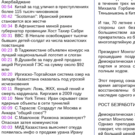
Азербайджане
в течение трех м
00:54
Китай за год уличил в преступлениях
Михаила Горбаче
более 115 тысяч чиновников
Тяньаньмэнь в Кит
00:42
"Scotsman": Иранский режим
становится все жестче
И так, 70 летнее
00:34
В Афганистане миной ранен
стороны сил без
губернатор провинции Хост Тахир Сабри
большинством аз
00:31
ВВС: В Непале освобождают тысячи
превратилась из 
бывших детей-солдат из числа маоистских
многопартийную д
повстанцев
00:23
В Таджикистане объявлен конкурс на
Президент Монгол
лучший национальный логотип и слоган
прошедшие поздн
00:21
В Душанбе за пару дней продано
Демократическая 
акций Рогунской ГЭС на сумму около $92
партия и эпоха 
млн
полным ходом.
00:20
Иргизско-Торгайская система озер на
западе Казахстана оказалась под угрозой
Этот период озна
исчезновения
время авторитарн
00:11
Regnum: Ложь, ЖКХ, юный гений и
восстановлены б
смерть кардинала. Киргизия в 2009 году
наследие одного и
00:10
New York Times: Иран скрывает свои
ядерные объекты в сети туннелей
РОСТ БЕЗРАБОТ
00:09
С.Тарасов: Создадут ли Москва и
Анкара "общий союз"?
Демократическая э
00:04
С.Мавлонов: Рахмона экзаменуют?
считал Монголию 
Опасная затея коммунистов
Однако преподав
00:03
МИД Казахстана выясняет откуда
говорит, что огро
появилась инфо о продаже урана Ирану
ей большой ценой