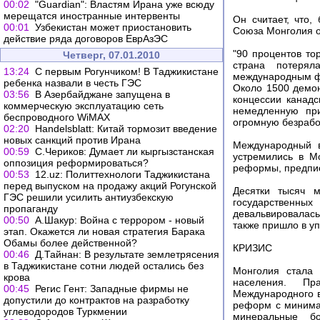
00:02
"Guardian": Властям Ирана уже всюду
мерещатся иностранные интервенты
Он считает, что,
00:01
Узбекистан может приостановить
Союза Монголия о
действие ряда договоров ЕврАзЭС
"90 процентов то
Четверг, 07.01.2010
страна потерял
13:24
С первым Рогунчиком! В Таджикистане
международным фи
ребенка назвали в честь ГЭС
Около 1500 демон
03:56
В Азербайджане запущена в
концессии канад
коммерческую эксплуатацию сеть
немедленную при
беспроводного WiMAX
огромную безработ
02:20
Handelsblatt: Китай тормозит введение
новых санкций против Ирана
Международный в
00:59
С.Чериков: Думает ли кыргызстанская
устремились в М
оппозиция реформироваться?
реформы, предпис
00:53
12.uz: Политтехнологи Таджикистана
перед выпуском на продажу акций Рогунской
Десятки тысяч м
ГЭС решили усилить антиузбекскую
государственны
пропаганду
девальвировалась
00:50
А.Шакур: Война с террором - новый
также пришло в уп
этап. Окажется ли новая стратегия Барака
Обамы более действенной?
КРИЗИС
00:46
Д.Тайнан: В результате землетрясения
в Таджикистане сотни людей остались без
Монголия стала
крова
населения. Пр
00:45
Регис Гент: Западные фирмы не
Международного в
допустили до контрактов на разработку
реформ с минимал
углеводородов Туркмении
минеральные бо