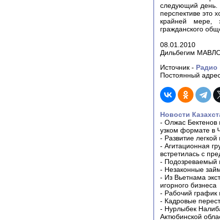
следующий день. 
перспективе это 
крайней мере, 
гражданского обще
08.01.2010
Дильбегим МАВЛ
Источник -
Радио 
Постоянный адрес
Новости Казахст
-
Олжас Бектенов 
узком формате в 
-
Развитие легкой
-
Агитационная гр
встретилась с пр
-
Подозреваемый в
-
Незаконные займ
-
Из Вьетнама экс
игорного бизнеса
-
Рабочий график 
-
Кадровые перес
-
Нурлыбек Налиб
Актюбинской обла