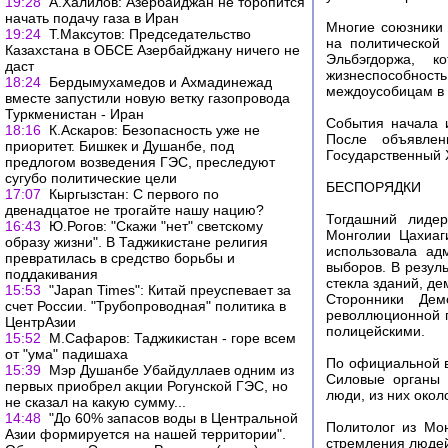
19:28
А.Халилов: Азербайджан не торопится
начать подачу газа в Иран
Многие союзники 
19:24
Т.Максутов: Председательство
на политической
Казахстана в ОБСЕ Азербайджану ничего не
Эльбэгдоржа, 
даст
жизнеспособность
18:24
Бердымухамедов и Ахмадинежад
междоусобицам в
вместе запустили новую ветку газопровода
Туркменистан - Иран
События начала 
18:16
К.Аскаров: Безопасность уже не
После объявле
приоритет. Бишкек и Душанбе, под
Государственный 
предлогом возведения ГЭС, преследуют
сугубо политические цели
БЕСПОРЯДКИ
17:07
Кыргызстан: С первого по
двенадцатое не трогайте нашу нацию?
Тогдашний лидер
16:43
Ю.Рогов: "Скажи "нет" светскому
Монголии Цахиаг
образу жизни". В Таджикистане религия
использовала ад
превратилась в средство борьбы и
выборов. В резул
поддакивания
стекла зданий, д
15:53
"Japan Times": Китай преуспевает за
Сторонники Дем
счет России. "Трубопроводная" политика в
револлюционной п
ЦентрАзии
полицейскими.
15:52
М.Сафаров: Таджикистан - горе всем
от "ума" падишаха
По официальной в
15:39
Мэр Душанбе Убайдуллаев одним из
Силовые органы 
первых приобрел акции Рогунской ГЭС, но
люди, из них окол
не сказал на какую сумму...
14:48
"До 60% запасов воды в Центральной
Политолог из Мон
Азии формируется на нашей территории".
стремления людей