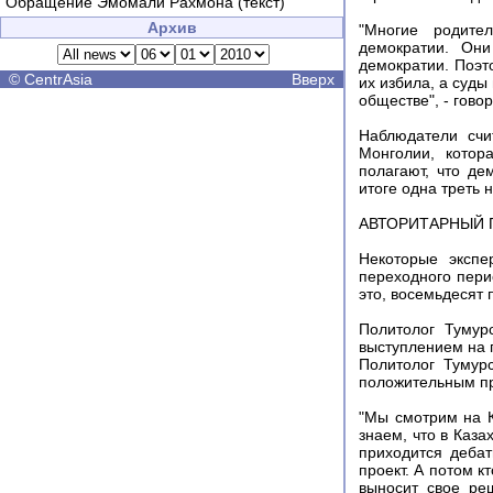
Обращение Эмомали Рахмона (текст)
Архив
"Многие родите
демократии. Он
демократии. Поэт
©
CentrAsia
Вверх
их избила, а суды
обществе", - гово
Наблюдатели счи
Монголии, котор
полагают, что де
итоге одна треть 
АВТОРИТАРНЫЙ 
Некоторые экспе
переходного пери
это, восемьдесят
Политолог Тумур
выступлением на 
Политолог Тумурс
положительным пр
"Мы смотрим на К
знаем, что в Каз
приходится дебат
проект. А потом к
выносит свое ре