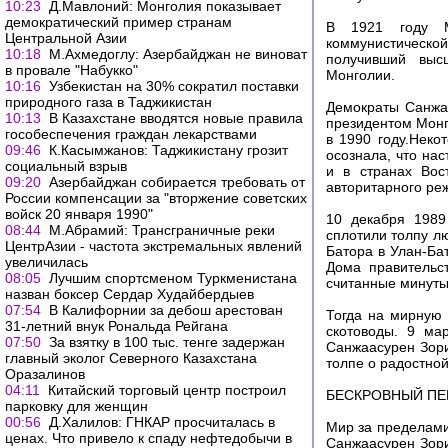
10:23
Д.Мавлоний: Монголия показывает
демократический пример странам
В 1921 году М
Центральной Азии
коммунистическ
10:18
М.Ахмедоглу: Азербайджан не виноват
получивший выс
в провале "Набукко"
Монголии.
10:16
Узбекистан на 30% сократил поставки
природного газа в Таджикистан
Демократы Санжаа
10:13
В Казахстане вводятся новые правила
президентом Монг
гособеспечения граждан лекарствами
в 1990 году.Неко
09:46
К.Касымжанов: Таджикистану грозит
осознала, что на
социальный взрыв
и в странах Вос
09:20
Азербайджан собирается требовать от
авторитарного реж
России компенсации за "вторжение советских
войск 20 января 1990"
10 декабря 1989
08:44
М.Абрамий: Трансграничные реки
сплотили толпу л
ЦентрАзии - частота экстремальных явлений
Батора в Улан-Ба
увеличилась
Дома правительс
08:05
Лучшим спортсменом Туркменистана
считанные минуты 
назван боксер Сердар Худайбердыев
07:54
В Калифорнии за дебош арестован
Тогда на мирную
31-летний внук Рональда Рейгана
скотоводы. 9 ма
07:50
За взятку в 100 тыс. тенге задержан
Санжаасурен Зориг
главный эколог Северного Казахстана
толпе о радостной
Оразалинов
04:11
Китайский торговый центр построил
БЕСКРОВНЫЙ ПЕ
парковку для женщин
00:56
Д.Халилов: ГНКАР просчиталась в
Мир за пределами
ценах. Что привело к спаду нефтедобычи в
Санжаасурен Зори