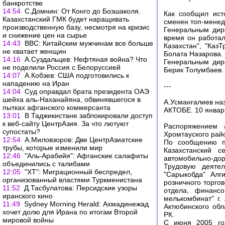
банкротстве
14:54
С.Домнин: От Конго до Бозшаколя.
Как сообщил ист
Казахстанский ГМК будет наращивать
сменен топ-менед
производственную базу, несмотря на кризис
Генеральным дире
и снижение цен на сырье
время он работал
14:43
ВВС: Китайским мужчинам все больше
Казахстан", "Каз
не хватает женщин
Болата Назарова.
14:16
А.Суздальцев: Нефтяная война? Что
Генеральным дир
не поделили Россия с Белоруссией
Берик Толумбаев. 
14:07
А.Кобзев: США подготовились к
нападению на Иран
---
14:04
Суд оправдал брата президента ОАЭ
шейха аль-Наханайяна, обвинявшегося в
А.Усмангалиев на
пытках афганского коммерсанта
АКТОБЕ. 10 январ
13:01
В Таджикистане заблокировали доступ
к веб-сайту ЦентрАзия. За что лютуют
Распоряжением 
супостаты?
Хромтауского рай
12:54
А.Миловзоров: Две ЦентрАзиатские
По сообщению пр
трубы, которые изменили мир
Казахстанский с
12:46
"Аль-Арабийя": Афганские салафиты
автомобильно-дор
объединились с талибами
Трудовую деятел
12:05
"ХТ": Миграционный беспредел,
"Сарыкобда" Алг
организованный властями Туркменистана
розничного торго
11:52
Д.Тасбулатова: Персидские узоры
отдела, финансо
иранского кино
мелькомбинат" г.
11:49
Sydney Morning Herald: Ахмадинежад
Актюбинского обл
хочет долю для Ирана по итогам Второй
РК.
мировой войны
С июня 2005 год