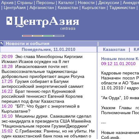
Архив
|
Страны
|
Персоны
|
Каталог
|
Новости
|
Дискуссии
|
Анекдо
|
ЦентрАзия
|
Афганистан
|
Казахстан
|
Кыргызстан
|
Таджикистан
|
Новости и события
|
Понедельник, 11.01.2010
Казахстан
|
К
20:09
Экс-глава Минобороны Киргизии
Новым послом Ка
Исмаил Исаков осужден на 8 лет
09:12 11.01.2010
18:28
Изнасилования почти нет.
Высокосознательные таджикистанцы
Кадровые переста
добровольно приобретают акции Рогуна
Назначен посол Р
17:25
Грузия собирает в Батуми
области и АО "Бан
антироссийский энергетический саммит
11.01.2010 / кадр
16:22
Брат теннис-герл Курниковой
российский теннисист Евгений Королев
"Ак Орда", 10 янв
перешел под флаг Казахстана
16:20
"БП": Что будет с энергетикой в
Указом Главы г
Кыргызатане?
Полномочным Посл
16:10
Мишкины дурки. Саакашвили сделал
экс-кандидата в президента США Маккейна
---
"Национальным героем Грузии/Джорджии"
15:02
С.Грибанова: Ранены, но не убиты. Ни
Новые назначения
один казахстанский банк пока не объявил о
Соб.инф.