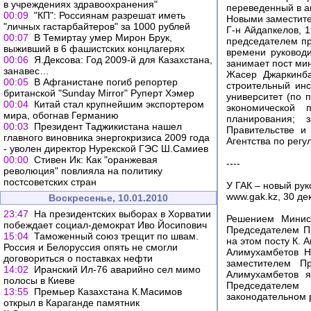
в учреждениях здравоохранения"
переведенный в а
00:09
"КП": Россиянам разрешат иметь
Новыми заместите
"личных гастарбайтеров" за 1000 рублей
Г-н Айдапкелов, 
00:07
В Темиртау умер Мирон Брук,
председателем пр
выживший в 6 фашистских концлагерях
времени руковод
00:06
Я.Дексова: Год 2009-й для Казахстана,
занимает пост мин
занавес…
Жасер Джаркинба
00:05
В Афганистане погиб репортер
строительный инс
британской "Sunday Mirror" Руперт Хэмер
университет (по 
00:04
Китай стал крупнейшим экспортером
экономической 
мира, обогнав Германию
планирования; 
00:03
Президент Таджикистана нашел
Правительстве и
главного виновника энергокризиса 2009 года
Агентства по рег
- уволен директор Нурекской ГЭС Ш.Самиев
00:00
Стивен Ик: Как "оранжевая
----
революция" повлияла на политику
постсоветских стран
У ГАК – новый ру
www.gak.kz, 30 де
Воскресенье, 10.01.2010
23:47
На президентских выборах в Хорватии
Решением Минис
побеждает социал-демократ Иво Йосипович
Председателем П
15:04
Таможенный союз трещит по швам.
на этом посту К. 
Россия и Белоруссия опять не смогли
Алимухамбетов Н
договориться о поставках нефти
заместителем П
14:02
Иранский Ил-76 аварийно сел мимо
Алимухамбетов я
полосы в Киеве
Председателем 
13:55
Премьер Казахстана К.Масимов
законодательном 
открыл в Караганде памятник