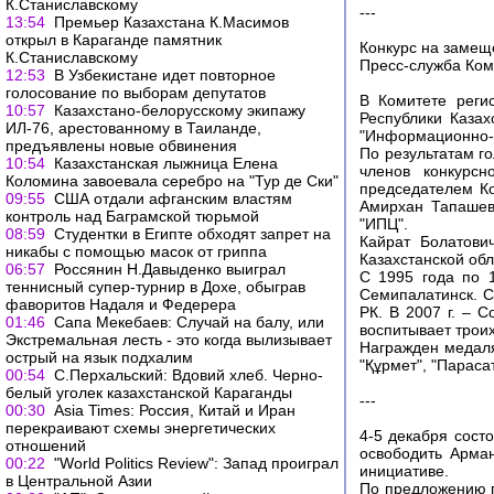
К.Станиславскому
---
13:54
Премьер Казахстана К.Масимов
открыл в Караганде памятник
Конкурс на замещ
К.Станиславскому
Пресс-служба Ком
12:53
В Узбекистане идет повторное
голосование по выборам депутатов
В Комитете реги
10:57
Казахстано-белорусскому экипажу
Республики Казах
ИЛ-76, арестованному в Таиланде,
"Информационно-п
предъявлены новые обвинения
По результатам г
10:54
Казахстанская лыжница Елена
членов конкурсн
Коломина завоевала серебро на "Тур де Ски"
председателем К
09:55
США отдали афганским властям
Амирхан Тапашев
контроль над Баграмской тюрьмой
"ИПЦ".
08:59
Студентки в Египте обходят запрет на
Кайрат Болатови
никабы с помощью масок от гриппа
Казахстанской обл
06:57
Россянин Н.Давыденко выиграл
С 1995 года по 1
теннисный супер-турнир в Дохе, обыграв
Семипалатинск. С
фаворитов Надаля и Федерера
РК. В 2007 г. – 
01:46
Сапа Мекебаев: Случай на балу, или
воспитывает троих
Экстремальная лесть - это когда вылизывает
Награжден медаля
острый на язык подхалим
"Құрмет", "Парасат
00:54
С.Перхальский: Вдовий хлеб. Черно-
белый уголек казахстанской Караганды
---
00:30
Asia Times: Россия, Китай и Иран
перекраивают схемы энергетических
4-5 декабря сост
отношений
освободить Арма
00:22
"World Politics Review": Запад проиграл
инициативе.
в Центральной Азии
По предложению п