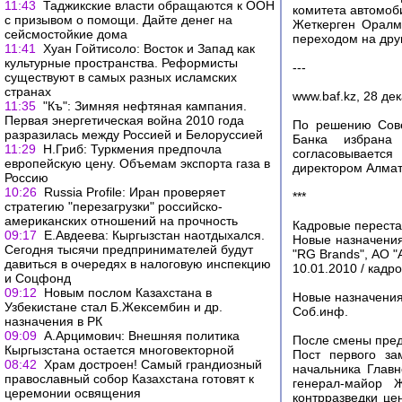
11:43
Таджикские власти обращаются к ООН
комитета автомоб
с призывом о помощи. Дайте денег на
Жеткерген Оралма
сейсмостойкие дома
переходом на дру
11:41
Хуан Гойтисоло: Восток и Запад как
культурные пространства. Реформисты
---
существуют в самых разных исламских
странах
www.baf.kz, 28 де
11:35
"Къ": Зимняя нефтяная кампания.
Первая энергетическая война 2010 года
По решению Сове
разразилась между Россией и Белоруссией
Банка избрана
11:29
Н.Гриб: Туркмения предпочла
согласовываетс
европейскую цену. Объемам экспорта газа в
директором Алмат
Россию
10:26
Russia Profile: Иран проверяет
***
стратегию "перезагрузки" российско-
американских отношений на прочность
Кадровые переста
09:17
Е.Авдеева: Кыргызстан наотдыхался.
Новые назначения
Сегодня тысячи предпринимателей будут
"RG Brands", АО 
давиться в очередях в налоговую инспекцию
10.01.2010 / кадр
и Соцфонд
09:12
Новым послом Казахстана в
Новые назначения
Узбекистане стал Б.Жексембин и др.
Соб.инф.
назначения в РК
09:09
А.Арцимович: Внешняя политика
После смены пред
Кыргызстана остается многовекторной
Пост первого за
08:42
Храм достроен! Самый грандиозный
начальника Глав
православный собор Казахстана готовят к
генерал-майор 
церемонии освящения
контрразведки це