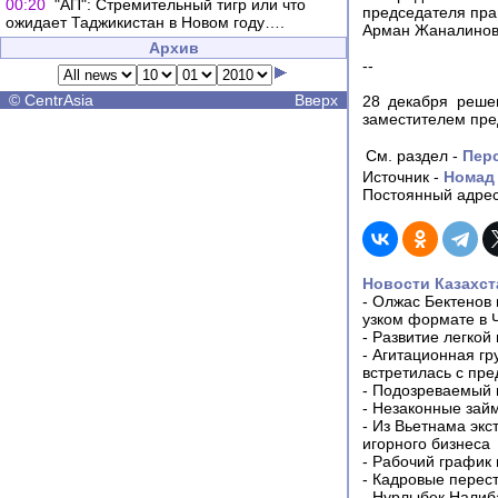
00:20
"АП": Стремительный тигр или что
председателя пра
ожидает Таджикистан в Новом году….
Арман Жаналинов 
Архив
--
©
CentrAsia
Вверх
28 декабря реше
заместителем пре
См. раздел -
Пер
Источник -
Номад
Постоянный адрес
Новости Казахст
-
Олжас Бектенов 
узком формате в 
-
Развитие легкой
-
Агитационная гр
встретилась с пр
-
Подозреваемый в
-
Незаконные займ
-
Из Вьетнама экс
игорного бизнеса
-
Рабочий график 
-
Кадровые перес
-
Нурлыбек Налиб