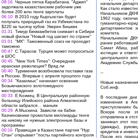
08:16
Черные пятна Карабатана. "Аджип"
начальник департ
задолжала казахстанским рабочим уже
Как стало извест
более 200 млн тенге зарплаты
Начальником ДКНБ
06:10
В 2010 году Кыргызстан будет
1962 году, оконч
получать природный газ из Узбекистана по
гуманитарно-юри
$220 за тысячу кубов. Уверен Бишкек
департаментом э
01:31
Тимур Бекмамбетов снимает в Сибири
комитета.
новый фильм "Новый год шагает по стране"
Начальником ДКН
01:01
"МК": Таможенный союз не проходит
ранее работавший
таможню
Самат Абиш, раб
00:47
С.Тарасов: Турция может попроситься
юстиции и ответс
в ШОС
центрального ап
00:45
"New York Times": Очередная
Академию Службы 
иранская революция? Вряд ли
00:40
Туркмения возобновила поставки газа
--
в Россию. Впервые с апреля прошлого года
00:34
"Казахмыс" начинает освоение
Новые назначения 
Бозымчакского золотомедного
Соб.инф.
месторождения
00:33
Е.Коэмец: В Центральную районную
В последние дни
больницу Илийского района Алматинской
изменения в Аге
области забрался… маньяк
преступлениях б
00:29
А.Мыскина: Зависли на бабки.
Вскоре после э
Казчиновники промотали миллиарды тенге
отправлена в отст
на никому не нужные электронные базы и
занимал этот по
программы
(дважды), руков
00:16
Правящая в Казахстане партия "Нур
кредитов и инвест
Отан" открывает "посты партийного контроля
После его прихо