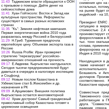
11:43
Таджикские власти обращаются к ООН
снижения цен на 
с призывом о помощи. Дайте денег на
остальных, потом
сейсмостойкие дома
на рынке будет от
11:41
Хуан Гойтисоло: Восток и Запад как
индийский - на 10
культурные пространства. Реформисты
существуют в самых разных исламских
Президент ENRC 
странах
ситуацию в миро
11:35
"Къ": Зимняя нефтяная кампания.
стоимостью 2,4 
Первая энергетическая война 2010 года
проинвестирует с
разразилась между Россией и Белоруссией
ферросплавов в А
11:29
Н.Гриб: Туркмения предпочла
тыс. тонн окатыш
европейскую цену. Объемам экспорта газа в
сплава, применяе
Россию
феррохрома на р
10:26
Russia Profile: Иран проверяет
Индия в 2010 году
стратегию "перезагрузки" российско-
американских отношений на прочность
Находящаяся в д
09:17
Е.Авдеева: Кыргызстан наотдыхался.
также начинает 
Сегодня тысячи предпринимателей будут
исполнительного
давиться в очередях в налоговую инспекцию
Бозшаколь и Акт
и Соцфонд
долларов. Произв
09:12
Новым послом Казахстана в
соответственно.
Узбекистане стал Б.Жексембин и др.
Казахстане карьер
назначения в РК
09:09
А.Арцимович: Внешняя политика
Совместные пред
Кыргызстана остается многовекторной
Таможенного сою
08:42
Храм достроен! Самый грандиозный
работающие в ГМ
православный собор Казахстана готовят к
друга. "Совмест
церемонии освящения
падение спроса 