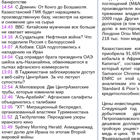
банкротстве
поглощений (M&A)
14:54
С.Домнин: От Конго до Бозшаколя.
производителя зо
Казахстанский ГМК будет наращивать
прежними владел
производственную базу, несмотря на кризис
2009 года. Другая
и снижение цен на сырье
долларов (в том 
14:43
ВВС: Китайским мужчинам все больше
долю в месторож
не хватает женщин
Лондоне Orsu Meta
14:16
А.Суздальцев: Нефтяная война? Что
218 тыс. тонн мед
не поделили Россия с Белоруссией
14:07
А.Кобзев: США подготовились к
Казахстанские к
нападению на Иран
приобрела 91,65
14:04
Суд оправдал брата президента ОАЭ
кобальта в Африк
шейха аль-Наханайяна, обвинявшегося в
Капитал", соста
пытках афганского коммерсанта
который купит г
13:01
В Таджикистане заблокировали доступ
Samancor Chrome 
к веб-сайту ЦентрАзия. За что лютуют
ENRC от этой с
супостаты?
аналитикам это 
12:54
А.Миловзоров: Две ЦентрАзиатские
Standard & Poor’
трубы, которые изменили мир
кредитоспособнос
12:46
"Аль-Арабийя": Афганские салафиты
объединились с талибами
Цены инвестиция
12:05
"ХТ": Миграционный беспредел,
Следующий год 
организованный властями Туркменистана
добытчиков др
11:52
Д.Тасбулатова: Персидские узоры
Петропавловского:
иранского кино
дешевом долларе
11:49
Sydney Morning Herald: Ахмадинежад
тройскую унцию>
хочет долю для Ирана по итогам Второй
медь и цинк. "В 
мировой войны
Федеральной резе