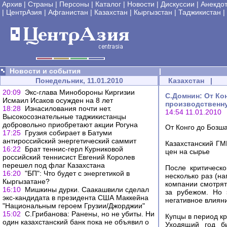
Архив
|
Страны
|
Персоны
|
Каталог
|
Новости
|
Дискуссии
|
Анекдо
|
ЦентрАзия
|
Афганистан
|
Казахстан
|
Кыргызстан
|
Таджикистан
|
Новости и события
|
Понедельник, 11.01.2010
Казахстан
|
20:09
Экс-глава Минобороны Киргизии
С.Домнин: От Ко
Исмаил Исаков осужден на 8 лет
производственну
18:28
Изнасилования почти нет.
14:54 11.01.2010
Высокосознательные таджикистанцы
добровольно приобретают акции Рогуна
От Конго до Бозш
17:25
Грузия собирает в Батуми
антироссийский энергетический саммит
Казахстанский ГМ
16:22
Брат теннис-герл Курниковой
цен на сырье
российский теннисист Евгений Королев
перешел под флаг Казахстана
После критическ
16:20
"БП": Что будет с энергетикой в
несколько раз (на
Кыргызатане?
компании смотрят
16:10
Мишкины дурки. Саакашвили сделал
за рубежом. Но 
экс-кандидата в президента США Маккейна
негативное влияни
"Национальным героем Грузии/Джорджии"
15:02
С.Грибанова: Ранены, но не убиты. Ни
Купцы в период к
один казахстанский банк пока не объявил о
Уходящий год б