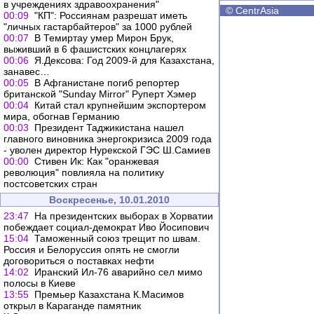
в учреждениях здравоохранения"
©
CentrAsia
00:09
"КП": Россиянам разрешат иметь
"личных гастарбайтеров" за 1000 рублей
00:07
В Темиртау умер Мирон Брук,
выживший в 6 фашистских концлагерях
00:06
Я.Дексова: Год 2009-й для Казахстана,
занавес…
00:05
В Афганистане погиб репортер
британской "Sunday Mirror" Руперт Хэмер
00:04
Китай стал крупнейшим экспортером
мира, обогнав Германию
00:03
Президент Таджикистана нашел
главного виновника энергокризиса 2009 года
- уволен директор Нурекской ГЭС Ш.Самиев
00:00
Стивен Ик: Как "оранжевая
революция" повлияла на политику
постсоветских стран
Воскресенье, 10.01.2010
23:47
На президентских выборах в Хорватии
побеждает социал-демократ Иво Йосипович
15:04
Таможенный союз трещит по швам.
Россия и Белоруссия опять не смогли
договориться о поставках нефти
14:02
Иранский Ил-76 аварийно сел мимо
полосы в Киеве
13:55
Премьер Казахстана К.Масимов
открыл в Караганде памятник