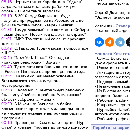
08:16
Черные пятна Карабатана. "Аджип"
Петропавловский.
задолжала казахстанским рабочим уже
более 200 млн тенге зарплаты
Сергей Домнин, ав
06:10
В 2010 году Кыргызстан будет
"Эксперт Казахста
получать природный газ из Узбекистана по
$220 за тысячу кубов. Уверен Бишкек
Источник -
Экспер
01:31
Тимур Бекмамбетов снимает в Сибири
Постоянный адрес
новый фильм "Новый год шагает по стране"
01:01
"МК": Таможенный союз не проходит
таможню
00:47
С.Тарасов: Турция может попроситься
в ШОС
Новости Казахст
00:45
"New York Times": Очередная
-
Олжас Бектенов 
иранская революция? Вряд ли
узком формате в 
00:40
Туркмения возобновила поставки газа
-
Развитие легкой
в Россию. Впервые с апреля прошлого года
-
Агитационная гр
00:34
"Казахмыс" начинает освоение
встретилась с пр
Бозымчакского золотомедного
-
Подозреваемый в
месторождения
-
Незаконные займ
00:33
Е.Коэмец: В Центральную районную
-
Из Вьетнама экс
больницу Илийского района Алматинской
игорного бизнеса
области забрался… маньяк
-
Рабочий график 
00:29
А.Мыскина: Зависли на бабки.
-
Кадровые перес
Казчиновники промотали миллиарды тенге
-
Нурлыбек Налиб
на никому не нужные электронные базы и
Актюбинской обла
программы
-
Рабочий график 
00:16
Правящая в Казахстане партия "Нур
Отан" открывает "посты партийного контроля
Перейти на верс