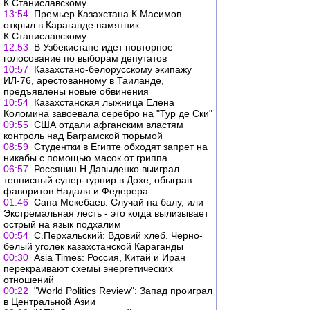
К.Станиславскому
13:54
Премьер Казахстана К.Масимов
открыл в Караганде памятник
К.Станиславскому
12:53
В Узбекистане идет повторное
голосование по выборам депутатов
10:57
Казахстано-белорусскому экипажу
ИЛ-76, арестованному в Таиланде,
предъявлены новые обвинения
10:54
Казахстанская лыжница Елена
Коломина завоевала серебро на "Тур де Ски"
09:55
США отдали афганским властям
контроль над Баграмской тюрьмой
08:59
Студентки в Египте обходят запрет на
никабы с помощью масок от гриппа
06:57
Россянин Н.Давыденко выиграл
теннисный супер-турнир в Дохе, обыграв
фаворитов Надаля и Федерера
01:46
Сапа Мекебаев: Случай на балу, или
Экстремальная лесть - это когда вылизывает
острый на язык подхалим
00:54
С.Перхальский: Вдовий хлеб. Черно-
белый уголек казахстанской Караганды
00:30
Asia Times: Россия, Китай и Иран
перекраивают схемы энергетических
отношений
00:22
"World Politics Review": Запад проиграл
в Центральной Азии