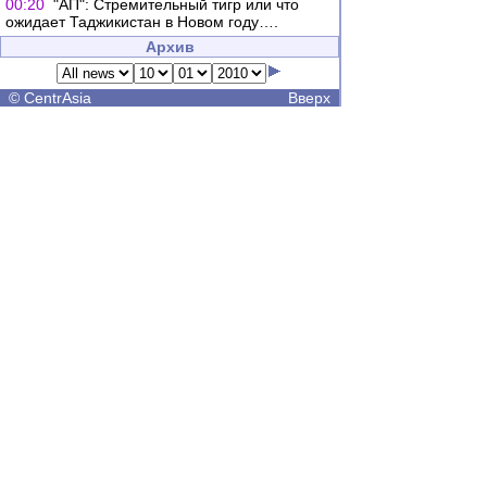
00:20
"АП": Стремительный тигр или что
ожидает Таджикистан в Новом году….
Архив
©
CentrAsia
Вверх