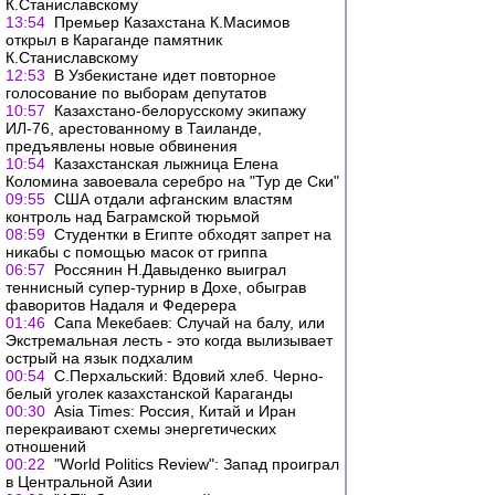
К.Станиславскому
13:54
Премьер Казахстана К.Масимов
открыл в Караганде памятник
К.Станиславскому
12:53
В Узбекистане идет повторное
голосование по выборам депутатов
10:57
Казахстано-белорусскому экипажу
ИЛ-76, арестованному в Таиланде,
предъявлены новые обвинения
10:54
Казахстанская лыжница Елена
Коломина завоевала серебро на "Тур де Ски"
09:55
США отдали афганским властям
контроль над Баграмской тюрьмой
08:59
Студентки в Египте обходят запрет на
никабы с помощью масок от гриппа
06:57
Россянин Н.Давыденко выиграл
теннисный супер-турнир в Дохе, обыграв
фаворитов Надаля и Федерера
01:46
Сапа Мекебаев: Случай на балу, или
Экстремальная лесть - это когда вылизывает
острый на язык подхалим
00:54
С.Перхальский: Вдовий хлеб. Черно-
белый уголек казахстанской Караганды
00:30
Asia Times: Россия, Китай и Иран
перекраивают схемы энергетических
отношений
00:22
"World Politics Review": Запад проиграл
в Центральной Азии