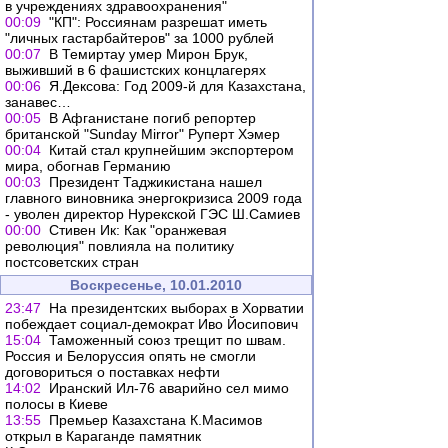
в учреждениях здравоохранения"
00:09
"КП": Россиянам разрешат иметь
"личных гастарбайтеров" за 1000 рублей
00:07
В Темиртау умер Мирон Брук,
выживший в 6 фашистских концлагерях
00:06
Я.Дексова: Год 2009-й для Казахстана,
занавес…
00:05
В Афганистане погиб репортер
британской "Sunday Mirror" Руперт Хэмер
00:04
Китай стал крупнейшим экспортером
мира, обогнав Германию
00:03
Президент Таджикистана нашел
главного виновника энергокризиса 2009 года
- уволен директор Нурекской ГЭС Ш.Самиев
00:00
Стивен Ик: Как "оранжевая
революция" повлияла на политику
постсоветских стран
Воскресенье, 10.01.2010
23:47
На президентских выборах в Хорватии
побеждает социал-демократ Иво Йосипович
15:04
Таможенный союз трещит по швам.
Россия и Белоруссия опять не смогли
договориться о поставках нефти
14:02
Иранский Ил-76 аварийно сел мимо
полосы в Киеве
13:55
Премьер Казахстана К.Масимов
открыл в Караганде памятник