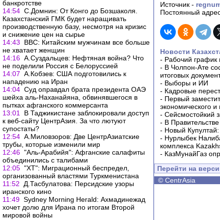
банкротстве
Источник -
regnum
14:54
С.Домнин: От Конго до Бозшаколя.
Постоянный адрес
Казахстанский ГМК будет наращивать
производственную базу, несмотря на кризис
и снижение цен на сырье
14:43
ВВС: Китайским мужчинам все больше
не хватает женщин
Новости Казахст
14:16
А.Суздальцев: Нефтяная война? Что
-
Рабочий график 
не поделили Россия с Белоруссией
-
В Чолпон-Ате со
14:07
А.Кобзев: США подготовились к
итоговых докумен
нападению на Иран
-
Выборы и ИИ
14:04
Суд оправдал брата президента ОАЭ
-
Кадровые перес
шейха аль-Наханайяна, обвинявшегося в
-
Первый заместит
пытках афганского коммерсанта
экономического и
13:01
В Таджикистане заблокировали доступ
-
Сейсмостойкий з
к веб-сайту ЦентрАзия. За что лютуют
-
В Правительстве
супостаты?
-
Новый Купултай:
12:54
А.Миловзоров: Две ЦентрАзиатские
-
Нурлыбек Налиб
трубы, которые изменили мир
комплекса Kazakhs
12:46
"Аль-Арабийя": Афганские салафиты
-
КазМунайГаз опр
объединились с талибами
12:05
"ХТ": Миграционный беспредел,
Перейти на верс
организованный властями Туркменистана
©
CentrAsia
11:52
Д.Тасбулатова: Персидские узоры
иранского кино
11:49
Sydney Morning Herald: Ахмадинежад
хочет долю для Ирана по итогам Второй
мировой войны