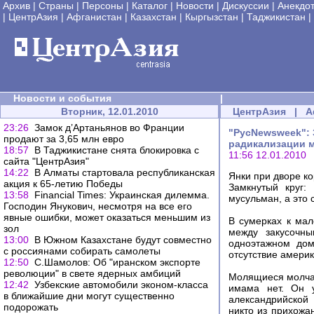
Архив
|
Страны
|
Персоны
|
Каталог
|
Новости
|
Дискуссии
|
Анекдо
|
ЦентрАзия
|
Афганистан
|
Казахстан
|
Кыргызстан
|
Таджикистан
|
Новости и события
|
Вторник, 12.01.2010
ЦентрАзия
|
А
23:26
Замок д’Артаньянов во Франции
"РусNewsweek": 
продают за 3,65 млн евро
радикализации м
18:57
В Таджикистане снята блокировка с
11:56 12.01.2010
сайта "ЦентрАзия"
14:22
В Алматы стартовала республиканская
Янки при дворе к
акция к 65-летию Победы
Замкнутый круг:
13:58
Financial Times: Украинская дилемма.
мусульман, а это 
Господин Янукович, несмотря на все его
явные ошибки, может оказаться меньшим из
В сумерках к ма
зол
между закусочн
13:00
В Южном Казахстане будут совместно
одноэтажном дом
с россиянами собирать самолеты
отсутствие америк
12:50
С.Шамолов: Об "иранском экспорте
революции" в свете ядерных амбиций
Молящиеся молча 
12:42
Узбекские автомобили эконом-класса
имама нет. Он у
в ближайшие дни могут существенно
александрийской
подорожать
никто из прихожан