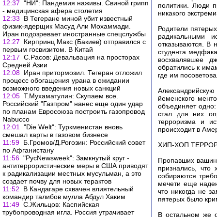
12:37
"НИ": Пандемия наживы. Свиной грипп
политики. Люди п
- медицинская афера столетия
никакого экстреми
12:33
В Тегеране миной убит известный
физик-ядерщик Масуд Али Мохаммади.
Родители пятерых
Иран подозревает иностранные спецслужбы
радикальными и
12:27
Кирпринц Макс (Бакиев) отправился с
отказываются. В 
первым госвизитом. В Китай
студента медфака
12:17
С.Расов: Девальвация на просторах
восхвалявшее д
Средней Азии
обратились к има
12:08
Иран притормозил. Тегеран отложил
где им посоветов
процесс обогащения урана в ожидании
возможного введения новых санкций
Александрийскую
12:05
Т.Мухаматулин: Скупаем все.
йеменского менто
Российский "Газпром" нанес еще один удар
объединяет одно:
по планам Евросоюза построить газопровод
стал для них оп
Nabucco
терроризма и ис
12:01
"Die Welt": Туркменистан вновь
происходит в Аме
смешал карты в газовом бизнесе
11:59
Б.Громов/Д.Рогозин: Российский совет
ХИП-ХОП ТЕРРО
по Афганистану
11:56
"РусNewsweek": Замкнутый круг -
Пропавших вашинг
антитеррористические меры в США приводят
признались, что 
к радикализации местных мусульман, а это
собираются требо
создает почву для новых терактов
мечети еще надею
11:52
В Кандагаре схвачен влиятельный
что никогда не з
командир талибов мулла Абдул Хаким
пятерых было крим
11:49
С.Жильцов: Каспийская
трубопроводная игла. Россия утрачивает
В остальном же о