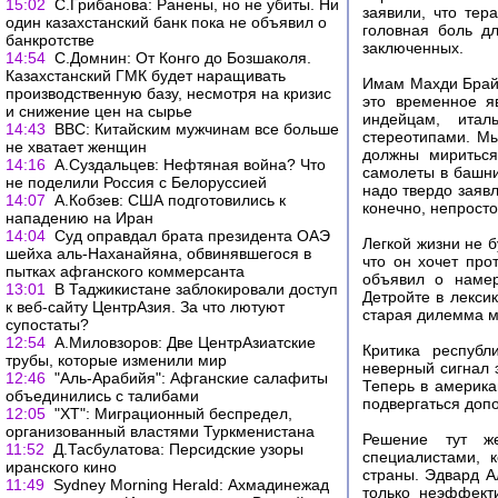
15:02
С.Грибанова: Ранены, но не убиты. Ни
заявили, что тер
один казахстанский банк пока не объявил о
головная боль д
банкротстве
заключенных.
14:54
С.Домнин: От Конго до Бозшаколя.
Казахстанский ГМК будет наращивать
Имам Махди Брай 
производственную базу, несмотря на кризис
это временное я
и снижение цен на сырье
индейцам, итал
14:43
ВВС: Китайским мужчинам все больше
стереотипами. Мы
не хватает женщин
должны мириться
14:16
А.Суздальцев: Нефтяная война? Что
самолеты в башни 
не поделили Россия с Белоруссией
надо твердо заявл
14:07
А.Кобзев: США подготовились к
конечно, непросто
нападению на Иран
14:04
Суд оправдал брата президента ОАЭ
Легкой жизни не б
шейха аль-Наханайяна, обвинявшегося в
что он хочет про
пытках афганского коммерсанта
объявил о намер
13:01
В Таджикистане заблокировали доступ
Детройте в лекси
к веб-сайту ЦентрАзия. За что лютуют
старая дилемма м
супостаты?
12:54
А.Миловзоров: Две ЦентрАзиатские
Критика республ
трубы, которые изменили мир
неверный сигнал 
12:46
"Аль-Арабийя": Афганские салафиты
Теперь в америка
объединились с талибами
подвергаться доп
12:05
"ХТ": Миграционный беспредел,
организованный властями Туркменистана
Решение тут же
11:52
Д.Тасбулатова: Персидские узоры
специалистами, 
иранского кино
страны. Эдвард Ал
11:49
Sydney Morning Herald: Ахмадинежад
только неэффекти