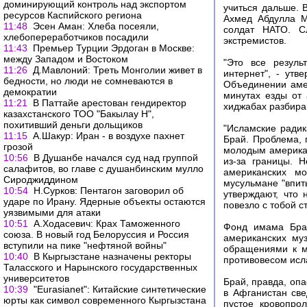
доминирующий контроль над экспортом
учиться дальше. 
ресурсов Каспийского региона
Ахмед Абдулла М
11:48
Эсен Аман: Хлеба посеяли,
солдат НАТО. С
хлебопереработчиков посадили
экстремистов.
11:43
Премьер Турции Эрдоган в Москве:
между Западом и Востоком
"Это все резуль
11:26
Д.Мавлоний: Треть Монголии живет в
интернет", - ут
бедности, но люди не сомневаются в
Объединении аме
демократии
минутах езды от
11:21
В Паттайе арестован гендиректор
хиджабах разбираю
казахстанского ТОО "Бакылау Н",
похитивший деньги дольщиков
"Исламские радик
11:15
А.Шакур: Иран - в воздухе пахнет
Брай. Проблема, 
грозой
молодым америка
10:56
В Душанбе начался суд над группой
из-за границы. 
салафитов, во главе с душанбинским мулло
американских мо
Сироджиддином
мусульмане "впит
10:54
Н.Сурков: Пентагон заговорил об
утверждают, что 
ударе по Ирану. Ядерные объекты остаются
повезло с тобой с
уязвимыми для атаки
10:51
А.Ходасевич: Крах Таможенного
Фонд имама Брая
союза. В новый год Белоруссия и Россия
американских му
вступили на пике "нефтяной войны"
обращениями к м
10:40
В Кыргызстане назначены ректоры
противовесом исл
Таласского и Нарынского государственных
университетов
Брай, правда, оп
10:39
"Eurasianet": Китайские синтетические
в Афганистан све
юрты как символ современного Кыргызстана
пустое кровопро