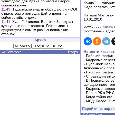
хочет долю для Ирана по итогам Второй
Каида"", - говор
мировой войны
Надо полагать, чт
11:43
Таджикские власти обращаются к ООН
с призывом о помощи. Дайте денег на
Наташа Мозговая
сейсмостойкие дома
10.01.2010
11:41
Хуан Гойтисоло: Восток и Запад как
культурные пространства. Реформисты
Источник -
runews
существуют в самых разных исламских
Постоянный адрес
странах
Архив
Новости Казахст
©
CentrAsia
Вверх
-
Рабочий график 
-
Кадровые перес
-
Нурлыбек Налиб
Актюбинской обла
-
Рабочий график 
-
Справедливый до
-
В Правительстве
авиационного топ
-
Кадровые перес
-
Посол РК в РФ Д
-
Когда тайна ста
-
МВД: Более 20 с
Перейти на верс
©
CentrAsia