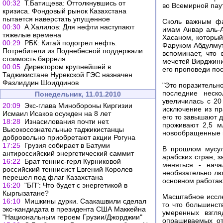
00:32
Т.Батищева: Оттолкнувшись от
во Всемирной пау
кризиса. Фондовый рынок Казахстана
пытается наверстать упущенное
Сколь важным фа
00:30
А.Халилов: Для нефти наступают
имам Анвар аль-
тяжелые времена
Хасаном, который
00:29
РБК: Китай подогрел нефть.
Фаруком Абдулмут
Потребители из Поднебесной поддержали
вспоминает, что
стоимость барреля
мечетей Вирджини
00:05
Директором крупнейшей в
его проповеди пос
Таджикистане Нурекской ГЭС назначен
Фазлиддин Шоиддинов
"Это поразительно
последние неско
Понедельник, 11.01.2010
увеличилась с 20
20:09
Экс-глава Минобороны Киргизии
исключение из пр
Исмаил Исаков осужден на 8 лет
его то завышают д
18:28
Изнасилования почти нет.
проживают 2,5 м
Высокосознательные таджикистанцы
новообращенные м
добровольно приобретают акции Рогуна
17:25
Грузия собирает в Батуми
В прошлом мусул
антироссийский энергетический саммит
арабских стран, 
16:22
Брат теннис-герл Курниковой
меняться - нача
российский теннисист Евгений Королев
необязательно лю
перешел под флаг Казахстана
основном работают
16:20
"БП": Что будет с энергетикой в
Кыргызатане?
Масштабное иссле
16:10
Мишкины дурки. Саакашвили сделал
то что большинст
экс-кандидата в президента США Маккейна
умеренных взгля
"Национальным героем Грузии/Джорджии"
опрашиваемых от