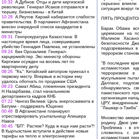
10:32
А.Дубнов: Отцы и дети киргизской
серьезно влияли
революции. Генерал Исаков отправился в
ситуация вокруг 
тюрьму, бизнесмены - в Китай
10:28
А.Реутов: Карзай набирается слабости
ПЯТЬ ПРОЦЕНТО
правительства. В парламент Афганистана
внесен очередной список кандидатов в
Барак Обама вся
министры
церемонии на по
09:31
Генпрокуратура Казахстана: В
Маликом Хасано
настоящее время лица, совершившие
безопасности Дж
убийство Геннадия Павлюка, не установлены
подозреваемых в
09:24
Бек Орозалиев: Генерал-
терроризм станови
карцермейстер. Экс-министр обороны
Киргизии осужден на восемь лет по
"В последнее вр
квартирному делу
исламистская ид
08:26
"Къ": Китайский автопром приехал к
терроризмом в 
первому месту. Впервые в истории ему
мусульмане пытал
удалось обогнать по продажам США
Далласе, подло
08:23
Самат Абиш, племянник президента
обнаружились св
Н.Назарбаева, стал начальником
пакистанского пр
департамента кадров КНБ
организации напа
07:22
Чингиз Велиев: Цель энергосаммита в
ЦРУ, внедренным 
Батуми - поддержать Ющенко
"Лашкар-э-Таиба".
00:48
В Афганистане планируют
отреставрировать усыпальницу Алишера
Множество америк
Навои
родину. Двое уже
00:45
"БП": Растем? Куда ж еще нам расти?!
Проблема - в отс
В Кыргызстане вступили в действие новые
сложилось с ра
тарифы на тепло и электроэнергию
исламистская про