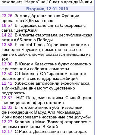
поколения "Нерпа" на 10 лет в аренду Индии
Вторник, 12.01.2010
23:26
Замок д’Артаньянов во Франции
продают за 3,65 млн евро
18:57
В Таджикистане снята блокировка с
сайта "ЦентрАзия"
14:22
В Алматы стартовала республиканская
акция к 65-летию Победы
13:58
Financial Times: Украинская дилемма.
Господин Янукович, несмотря на все его
явные ошибки, может оказаться меньшим из
зол
13:00
В Южном Казахстане будут совместно
с россиянами собирать самолеты
12:50
С.Шамолов: Об "иранском экспорте
революции" в свете ядерных амбиций
12:42
Узбекские автомобили эконом-класса
в ближайшие дни могут существенно
подорожать
12:37
"НИ": Пандемия наживы. Свиной грипп
- медицинская афера столетия
12:33
В Тегеране миной убит известный
физик-ядерщик Масуд Али Мохаммади.
Иран подозревает иностранные спецслужбы
12:27
Кирпринц Макс (Бакиев) отправился с
первым госвизитом. В Китай
12:17
С.Расов: Девальвация на просторах