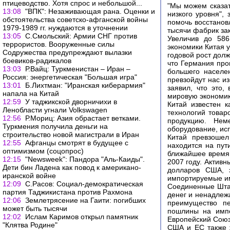
птицеводство. Хотя спрос и небольшой...
"Мы можем сказат
13:08
"ВПК": Незаживающая рана. Оценки и
низкого уровня",
обстоятельства советско-афганской войны
помочь восстановл
1979-1989 гг. нуждаются в уточнении
тысячи фабрик за
13:05
С.Смольский: Армии СНГ против
Увеличив до 586
террористов. Вооруженные силы
экономики Китая у
Содружества предупреждают вылазки
годовой рост дол
боевиков-радикалов
что Германия про
13:03
Р.Вайц: Туркменистан – Иран –
большего населен
Россия: энергетическая "Большая игра"
превзойдут нас и
13:01
Б.Лихтман: "Иранская киберармия"
заявил, что это,
напала на Китай
мировую экономик
12:59
У таджикской дворничихи в
Китай известен к
Ленобласти угнали Volkswagen
технологий товар
12:56
Р.Мориц: Азия обрастает ветками.
продукцию. Нем
Туркмения получила деньги на
оборудование, ис
строительство новой магистрали в Иран
Китай превзошел
12:55
Афганцы смотрят в будущее с
находится на пут
оптимизмом (соцопрос)
ближайшее время.
12:15
"Newsweek": Пандора "Аль-Каиды".
2007 году. Активн
Дети бин Ладена как повод к американо-
долларов США, з
иранской войне
импортируемые им
12:09
С.Расов: Социал-демократическая
Соединенные Штат
партия Таджикистана против Рахмона
денег и ненадлеж
12:06
Землетрясение на Гаити: погибших
преимущество пе
может быть тысячи
пошлины на импо
12:02
Ислам Каримов открыл памятник
Европейский Союз
"Клятва Родине"
США и ЕС также 