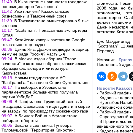
11:49
В Кыргызстане нaчинается голодовка
стоимости. Пекин
оппозиционеров-"исаковцев"
2008 года, но б
11:42
Уже плачем? Казахстанские
экономисты, эт
бизнесмены и Таможенный союз
экспортеров. Сл
11:39
В Таджикистане амнистировано 9 тыс.
делает китайские
человек
Даже несмотря н
10:17
"Scotsman": Ненасытные экспортеры
агентство Китая з
Китая
09:47
Китайские хакеры заставили Google
Джо Макдональд
отказаться от цензуры
"Scotsman", 11 ян
09:36
Цзинь Янь: Дракон медведю товарищ.
Перевод –
Чему не рада Россия? Часть 1-я
09:24
В Москве издан сборник "Голос
Источник -
Zpress
вечности", в котором собраны классические
Постоянный адрес
образцы фольклора и литературы
Кыргызстана
09:19
Новым гендиректором АО
"КазТрансГаз" назначен Серик Султангалиев
09:17
На выборах в Узбекистане
Новости Казахст
парламентское большинство получила
-
Рабочий график 
партия УзЛиДеП
-
Кадровые перес
09:09
В.Панфилова: Грузинский газовый
-
Нурлыбек Налиб
плацдарм. Саакашвили ищет деньги и сырье
Актюбинской обла
на заводы по производству сжиженного газа
-
Рабочий график 
09:07
А.Блинов: Война в Афганистане
-
Справедливый до
набирает обороты
-
В Правительстве
09:05
Вышла в свет книга Гульбары
авиационного топ
Толомушовой "Территория Киностан:
-
Кадровые перес