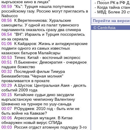
кыргызское кино в лицах"
-
Посол РК в РФ Д
08:59
"Къ": Турция нашла попутчиков
-
Когда тайна ста
российскому газу. Россию могут пригласить в
-
МВД: Более 20 с
Nabucco
08:56
К.Веретенникова: Хуральские
Перейти на верс
самоцветы. У одной из палат тувинского
©
CentrAsia
парламента оказалось сразу два спикера
06:54
"ВН": Израиль и Турция поссорились
из-за сериала
01:06
К.Кайдаров: Жизнь и антиджунгарские
подвиги одного из самых известных
казахских батыров Малайсары
00:53
Times: Китай - восточный экспресс
00:51
П.Бьюкенен: Демократия - очередное
падшее божество
00:32
Последний фильм Тимура
Бекмамбетова "Черная молния"
проваливается в прокате
00:29
А.Шустов: Центральная Азия - десять
событий 2009 года
00:15
Китайские судьи дико засудили
кыргызстанскую чемпионку Валентину
Шевченко на турнире по ушу-саньда
00:07
Р.Оруджев: 2010 год - быть или не
быть войне на Кавказе?
00:06
Агрессивная мутация. В Китае
обнаружен новый вирус СПИДа
00:03
Россия отдаст атомную подлодку 3-го