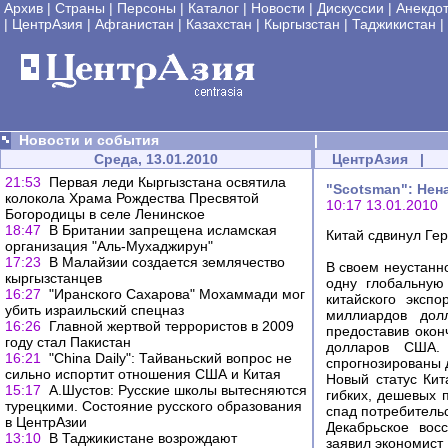
Архив
|
Страны
|
Персоны
|
Каталог
|
Новости
|
Дискуссии
|
Анекдо
|
ЦентрАзия
|
Афганистан
|
Казахстан
|
Кыргызстан
|
Таджикистан
|
Новости и события
|
Среда, 13.01.2010
ЦентрАзия
|
21:53
Первая леди Кыргызстана освятила
"Scotsman": Нен
колокола Храма Рождества Пресвятой
10:17 13.01.2010
Богородицы в селе Ленинское
18:47
В Британии запрещена исламская
Китай сдвинул Ге
организация "Аль-Мухаджирун"
17:23
В Малайзии создается землячество
В своем неустанн
кыргызстанцев
одну глобальную
16:27
"Иранского Сахарова" Мохаммади мог
китайского эксп
убить израильский спецназ
миллиардов дол
16:26
Главной жертвой террористов в 2009
предоставив окон
году стал Пакистан
долларов США.
16:21
"China Daily": Тайваньский вопрос не
спрогнозированы 
сильно испортит отношения США и Китая
Новый статус Кит
15:17
А.Шустов: Русские школы вытесняются
гибких, дешевых 
турецкими. Состояние русского образования
спад потребительс
в ЦентрАзии
Декабрьское вос
13:10
В Таджикистане возрождают
заявил экономист