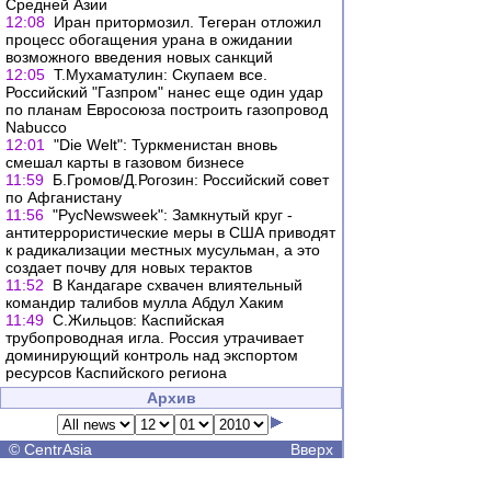
Средней Азии
12:08
Иран притормозил. Тегеран отложил
процесс обогащения урана в ожидании
возможного введения новых санкций
12:05
Т.Мухаматулин: Скупаем все.
Российский "Газпром" нанес еще один удар
по планам Евросоюза построить газопровод
Nabucco
12:01
"Die Welt": Туркменистан вновь
смешал карты в газовом бизнесе
11:59
Б.Громов/Д.Рогозин: Российский совет
по Афганистану
11:56
"РусNewsweek": Замкнутый круг -
антитеррористические меры в США приводят
к радикализации местных мусульман, а это
создает почву для новых терактов
11:52
В Кандагаре схвачен влиятельный
командир талибов мулла Абдул Хаким
11:49
С.Жильцов: Каспийская
трубопроводная игла. Россия утрачивает
доминирующий контроль над экспортом
ресурсов Каспийского региона
Архив
©
CentrAsia
Вверх