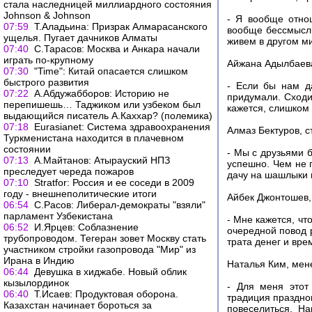
стала наследницей миллиардного состояния
Johnson & Johnson
- Я вообще отнош
07:59
Т.Аладьина: Призрак Алмарасанского
вообще бессмысли
ущелья. Пугает дачников Алматы
живем в другом м
07:40
С.Тарасов: Москва и Анкара начали
играть по-крупному
Айжана Адылбаева
07:30
"Time": Китай опасается слишком
быстрого развития
- Если бы нам д
07:22
А.Абдужабборов: Историю не
придумали. Сходи
перепишешь… Таджиком или узбеком был
кажется, слишком
выдающийся писатель А.Каххар? (полемика)
07:18
Еurasianet: Система здравоохранения
Алмаз Бектуров, с
Туркменистана находится в плачевном
состоянии
- Мы с друзьями б
07:13
А.Майтанов: Атырауский НПЗ
успешно. Чем не 
преследует череда пожаров
дачу на шашлыки и
07:10
Stratfor: Россия и ее соседи в 2009
году - внешнеполитические итоги
Айбек Джонтошев,
06:54
С.Расов: Либерал-демократы "взяли"
парламент Узбекистана
- Мне кажется, чт
06:52
И.Ярцев: Соблазнение
очередной повод 
трубопроводом. Тегеран зовет Москву стать
трата денег и вре
участником стройки газопровода "Мир" из
Ирана в Индию
Наталья Ким, мен
06:44
Девушка в хиджабе. Новый облик
кызылординок
- Для меня этот
06:40
Т.Исаев: Продуктовая оборона.
традиция празднов
Казахстан начинает бороться за
повеселиться. На