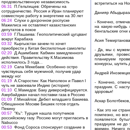
продовольственную независимость
встретиться на Но
06:31
П.Гельтищев: Обречены на
сотрудничество. Россия и Иран планируют
Данияр Абыдыраза
совместную работу в энергетике на 30 лет
06:24
Слухи о досрочном роспуске
- Конечно, отмеч
Мажилиса не оставляют казахстанских
на какую-нибудь
депутатов в покое
бенгальские огни 
03:59
Г.Пашаева: Геополитический цугцванг
вокруг Карабаха
Асия Темиртанова
03:32
Кыргызстан зачем-то хочет
приобрести у Китая беспилотные самолеты
- Да, мы с мужем
02:20
Д.Ашимбаев: Кабмин замедленного
друзьями, прове
действия. Правительству К.Масимова
планируем прове
исполнилось 3 года...
конкурсы, шутить д
02:19
Сапа Мекебаев: Особенно остро
чувствуешь себя мужчиной, получив удар
Андрей Иноземцев
между ног
01:19
А.Старостин: Как Наполеон и Павел I
- Конечно, отмеч
чуть не завоевали Индию (история)
праздник. С нас
01:10
С.Мамедов: Баку диверсифицируется.
здоровья!
Азербайджан начал поставки газа в Россию
01:09
Г.Михайлов: Дебют младшего Бакиева.
Аскар Болотбеков,
Обещанное Москве Бишкек готов отдать
Пекину
- Как это ни стра
00:57
"Къ": Турция нашла попутчиков
помпезно, но все 
российскому газу. Россию могут пригласить в
появляется буты
Nabucco
празднуем не до 
00:53
Фонд Сороса спонсирует создание в
времен. Ничего п