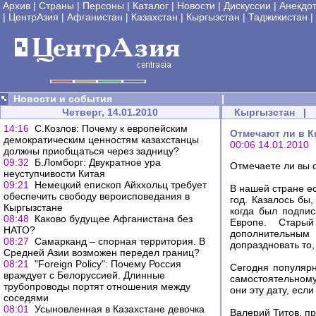
Архив
|
Страны
|
Персоны
|
Каталог
|
Новости
|
Дискуссии
|
Анекдо
|
ЦентрАзия
|
Афганистан
|
Казахстан
|
Кыргызстан
|
Таджикистан
|
Новости и события
|
Четверг, 14.01.2010
Кыргызстан
|
14:16
С.Козлов: Почему к европейским
Отмечают ли в К
демократическим ценностям казахстанцы
00:06 14.01.2010
должны приобщаться через задницу?
09:32
Б.Ломборг: Двукратное ура
Отмечаете ли вы 
неуступчивости Китая
09:21
Немецкий епископ Айххольц требует
В нашей стране ес
обеспечить свободу вероисповедания в
год. Казалось бы,
Кыргызстане
когда был подпис
08:48
Каково будущее Афганистана без
Европе. Стары
НАТО?
дополнительным 
08:27
Самарканд – спорная территория. В
допраздновать то,
Средней Азии возможен передел границ?
08:21
"Foreign Policy": Почему Россия
Сегодня популярн
враждует с Белоруссией. Длинные
самостоятельному
трубопроводы портят отношения между
они эту дату, если
соседями
08:01
Усыновленная в Казахстане девочка
Валерий Титов, п