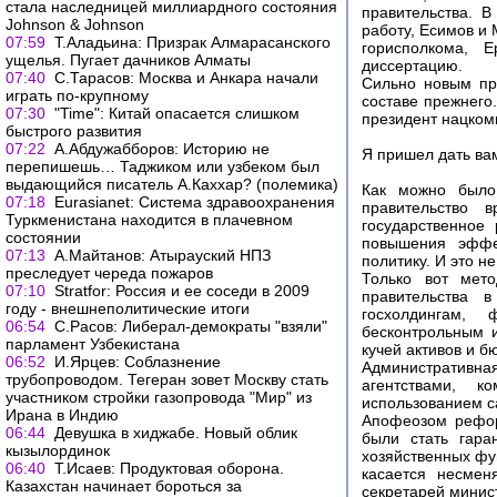
стала наследницей миллиардного состояния
правительства. 
Johnson & Johnson
работу, Есимов и
07:59
Т.Аладьина: Призрак Алмарасанского
горисполкома, 
ущелья. Пугает дачников Алматы
диссертацию.
07:40
С.Тарасов: Москва и Анкара начали
Сильно новым пра
играть по-крупному
составе прежнего.
07:30
"Time": Китай опасается слишком
президент нацком
быстрого развития
07:22
А.Абдужабборов: Историю не
Я пришел дать ва
перепишешь… Таджиком или узбеком был
выдающийся писатель А.Каххар? (полемика)
Как можно было 
07:18
Еurasianet: Система здравоохранения
правительство 
Туркменистана находится в плачевном
государственное
состоянии
повышения эффек
07:13
А.Майтанов: Атырауский НПЗ
политику. И это н
преследует череда пожаров
Только вот мет
07:10
Stratfor: Россия и ее соседи в 2009
правительства 
году - внешнеполитические итоги
госхолдингам,
06:54
С.Расов: Либерал-демократы "взяли"
бесконтрольным 
парламент Узбекистана
кучей активов и б
06:52
И.Ярцев: Соблазнение
Административн
трубопроводом. Тегеран зовет Москву стать
агентствами, к
участником стройки газопровода "Мир" из
использованием с
Ирана в Индию
Апофеозом рефор
06:44
Девушка в хиджабе. Новый облик
были стать гара
кызылординок
хозяйственных фу
06:40
Т.Исаев: Продуктовая оборона.
касается несмен
Казахстан начинает бороться за
секретарей минис