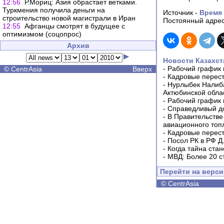
12:56
Р.Мориц: Азия обрастает ветками.
Туркмения получила деньги на
Источник -
Время
строительство новой магистрали в Иран
Постоянный адрес
12:55
Афганцы смотрят в будущее с
оптимизмом (соцопрос)
Архив
Новости Казахст
-
Рабочий график 
©
CentrAsia
Вверх
-
Кадровые перес
-
Нурлыбек Налиб
Актюбинской обла
-
Рабочий график 
-
Справедливый до
-
В Правительстве
авиационного топ
-
Кадровые перес
-
Посол РК в РФ Д
-
Когда тайна ста
-
МВД: Более 20 с
Перейти на верс
©
CentrAsia