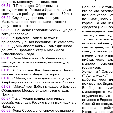
продовольственную независимость
06:31
П.Гельтищев: Обречены на
Если раньше толь
сотрудничество. Россия и Иран планируют
кто за что отвеч
совместную работу в энергетике на 30 лет
полного хаоса. Э
06:24
Слухи о досрочном роспуске
понимать, кому и
Мажилиса не оставляют казахстанских
карман, а что не
депутатов в покое
средства (на инве
03:59
Г.Пашаева: Геополитический цугцванг
миллиардные кап
вокруг Карабаха
законодательству
03:32
Кыргызстан зачем-то хочет
То, что в новом 
приобрести у Китая беспилотные самолеты
помогло кабинету
02:20
Д.Ашимбаев: Кабмин замедленного
самом деле, кто 
действия. Правительству К.Масимова
спекулятивным р
исполнилось 3 года...
менее спекулятив
02:19
Сапа Мекебаев: Особенно остро
нибудь может зак
чувствуешь себя мужчиной, получив удар
манере - усилен
между ног
госактивов.
01:19
А.Старостин: Как Наполеон и Павел I
Холдинги " Самрук
чуть не завоевали Индию (история)
(" Арна-медиа", "
01:10
С.Мамедов: Баку диверсифицируется.
рабочих мест дл
Азербайджан начал поставки газа в Россию
неизвестно. Види
01:09
Г.Михайлов: Дебют младшего Бакиева.
Вообще же, гум
Обещанное Москве Бишкек готов отдать
министерство, ма
Пекину
неудачно вышло… Н
00:57
"Къ": Турция нашла попутчиков
немного в Европе,
российскому газу. Россию могут пригласить в
Снятый со сканда
Nabucco
же попал в рейти
00:53
Фонд Сороса спонсирует создание в
Искакова, продем