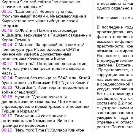
Киргизии 9-ти веб-сайтов "по социально
и поставило слиш
значимым вопросам"
одного отдельно 
00:51
"Economist": Черные тучи над
"тюльпанными" полями. Инакомыслящие в
Наш кризис - сам
Кыргызстане все чаще гибнут не своей
смертью
В последние год
00:49
Ю.Флыгин: Памяти востоковеда
производства, д
А.Шмидта, вернувшего в Ташкент священный
фактов нецелево
Коран Османа
высокая инфляци
00:44
С.Матаев: За прессой не занимать!
преступности, к
Генпрокуратура РК заподозрила СМИ в
возможных мировы
нанесении ущерба дружественным
Но, похоже, так о
отношениям Казахстана и Китая
В причудливом ми
00:27
"Шпигель": Потерянное десятилетие.
светлее. Встрет
Чему нас учит опыт десяти лет излишеств.
"Представляете,
Часть 1
коррупции состави
00:24
Провод без кольца за $342 млн. Китай
нас именно на се
будет строить в Киргизии ЛЭП "Датка-Кемин"
в среднесрочной п
00:23
"Guardian": Иран терпит поражение в
уходит, озабочен
войне спецслужб?
Взять, к примеру,
00:18
Нурани: "Долина волков" и
сообщило, что с
дипломатические скандалы. Что именно
составило 2,2 про
спровоцировало новый кризис в отношениях
с центральными 
Турции и Израиля?
запланированного 
00:17
Таможенный союз начал с
ушедшего года п
антиалкогольной кампании. Вино его
отдельным отрасл
границы не пересекает
растет. Понять эт
00:15
"New York Times": Хиллари Клинтон