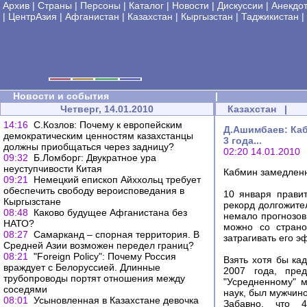
Архив
|
Страны
|
Персоны
|
Каталог
|
Новости
|
Дискуссии
|
Анекдо
|
ЦентрАзия
|
Афганистан
|
Казахстан
|
Кыргызстан
|
Таджикистан
|
Новости и события
|
Четверг, 14.01.2010
Казахстан
|
14:16
С.Козлов: Почему к европейским
Д.Ашимбаев: Каб
демократическим ценностям казахстанцы
3 года...
должны приобщаться через задницу?
02:20 14.01.2010
09:32
Б.Ломборг: Двукратное ура
неуступчивости Китая
Кабмин замедленн
09:21
Немецкий епископ Айххольц требует
обеспечить свободу вероисповедания в
10 января прави
Кыргызстане
рекорд долгожите
08:48
Каково будущее Афганистана без
немало прогнозов 
НАТО?
можно со страно
08:27
Самарканд – спорная территория. В
затрагивать его 
Средней Азии возможен передел границ?
08:21
"Foreign Policy": Почему Россия
Взять хотя бы ка
враждует с Белоруссией. Длинные
2007 года, пред
трубопроводы портят отношения между
"Усредненному" м
соседями
наук, был мужчин
08:01
Усыновленная в Казахстане девочка
Забавно, что 