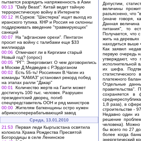
пытается разрядить напряженность в Азии
Допустим, стати
00:13
"Daily Beast": Китай ведет тайную
величины прожит
террористическую войну в Интернете
разъяснено, что "
00:12
Н.Сурков: "Шестерка" ищет выход из
(иначе говоря, 
иранского тупика. КНР и Россия не склонны
Данная величина 
поддерживать введение "травмирующих"
питания", то е
санкций
Получается, что 
00:07
На "афганские орехи". Пентагон
жить на деревьях 
просит на войну с талибами еще $33
находиться выше
миллиарда
Как заявил неда
00:06
Отмечают ли в Киргизии старый
первую очередь н
Новый год? (опрос)
утверждают, что
00:05
"РГ": Энерговизит. О чем договорились
исполнительной вл
в Москве Д.Медведев с Р.Эрдоганом
их шефа. Подтве
00:02
Есть 55-ть! Россиянин В.Чагин из
статистического
команды "КАМАЗ" установил рекорд побед
платежного балан
на этапах ралли "Дакар"
Отдельные данны
00:01
Количество жертв на Гаити может
правительства". 
достигнуть 100 тыс. человек. Разрушен
сохраняется в 
президентский дворец, погиб
среднереспублика
спецпредставитель ООН и ряд министров
1,8 раза), в сфер
00:00
Жителям баткенщины остро нужен
строительстве - 97,
абрикосоперерабатывающий завод
Недавно один из 
решение проблем
Среда, 13.01.2010
человека). Можно
21:53
Первая леди Кыргызстана освятила
бы всего по 27 д
колокола Храма Рождества Пресвятой
более когда банк
Богородицы в селе Ленинское
энергетический к