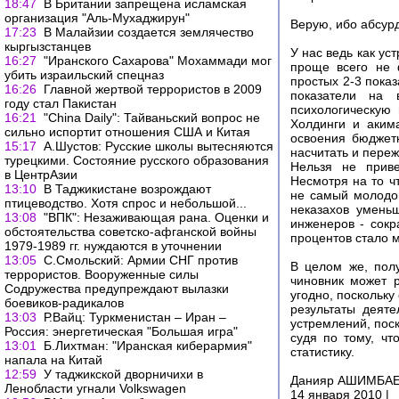
18:47
В Британии запрещена исламская
организация "Аль-Мухаджирун"
Верую, ибо абсурд
17:23
В Малайзии создается землячество
кыргызстанцев
У нас ведь как ус
16:27
"Иранского Сахарова" Мохаммади мог
проще всего не 
убить израильский спецназ
простых 2-3 показ
16:26
Главной жертвой террористов в 2009
показатели на 
году стал Пакистан
психологическую
16:21
"China Daily": Тайваньский вопрос не
Холдинги и аким
сильно испортит отношения США и Китая
освоения бюджетн
15:17
А.Шустов: Русские школы вытесняются
насчитать и пере
турецкими. Состояние русского образования
Нельзя не приве
в ЦентрАзии
Несмотря на то чт
13:10
В Таджикистане возрождают
не самый молодой
птицеводство. Хотя спрос и небольшой...
неказахов умень
13:08
"ВПК": Незаживающая рана. Оценки и
инженеров - сокр
обстоятельства советско-афганской войны
процентов стало м
1979-1989 гг. нуждаются в уточнении
13:05
С.Смольский: Армии СНГ против
В целом же, полу
террористов. Вооруженные силы
чиновник может р
Содружества предупреждают вылазки
угодно, поскольку
боевиков-радикалов
результаты деят
13:03
Р.Вайц: Туркменистан – Иран –
устремлений, поск
Россия: энергетическая "Большая игра"
судя по тому, чт
13:01
Б.Лихтман: "Иранская киберармия"
статистику.
напала на Китай
12:59
У таджикской дворничихи в
Данияр АШИМБАЕВ,
Ленобласти угнали Volkswagen
14 января 2010 |