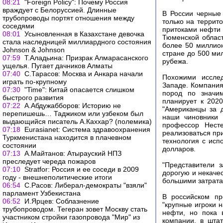
08:21
"Foreign Policy": Почему Россия
враждует с Белоруссией. Длинные
В России черные
трубопроводы портят отношения между
только на террит
соседями
притоками нефти 
08:01
Усыновленная в Казахстане девочка
Тюменской област
стала наследницей миллиардного состояния
более 50 миллион
Johnson & Johnson
стране до 500 ми
07:59
Т.Аладьина: Призрак Алмарасанского
рубежа.
ущелья. Пугает дачников Алматы
07:40
С.Тарасов: Москва и Анкара начали
Похожими исслед
играть по-крупному
Западе. Компания
07:30
"Time": Китай опасается слишком
пород по значи
быстрого развития
планирует к 202
07:22
А.Абдужабборов: Историю не
"Американцы за д
перепишешь… Таджиком или узбеком был
наши чиновники 
выдающийся писатель А.Каххар? (полемика)
профессор Несте
07:18
Еurasianet: Система здравоохранения
реализоваться пр
Туркменистана находится в плачевном
технология с исп
состоянии
долларов.
07:13
А.Майтанов: Атырауский НПЗ
преследует череда пожаров
"Представители 
07:10
Stratfor: Россия и ее соседи в 2009
дорогую и некаче
году - внешнеполитические итоги
большими затрата
06:54
С.Расов: Либерал-демократы "взяли"
парламент Узбекистана
В российском пре
06:52
И.Ярцев: Соблазнение
"крупные игроки 
трубопроводом. Тегеран зовет Москву стать
нефти, но пока 
участником стройки газопровода "Мир" из
компании, в шта