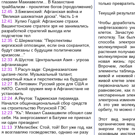
глазами Макиавелли... В Казахстане
только превратить
трайбализм - проклятие богов (продолжение)
12:45
З.Бжезинский: Афганская война и
Текущий результа
"Великая шахматная доска". Часть 1-я
12:41
Хулио Годой: Афганские страхи.
Чтобы доработать
Вашингтонские стратеги зря не занимались
нефтегазового ун
разработкой стратегий выхода или
клеток. Зачасту
подсчетом тел
гипотезу. Так бы
12:35
С.Шерматова: "Перспективы
способа электро
киргизской оппозиции, если она сохранится,
молекулярной эн
будут связаны с будущим политическим
растения получают
кризисом..."
молекулярном вид
12:33
А.Шустов: Центральная Азия - угроза
новая жизнь: пр
афганизации
Впрочем, любая 
12:31
Т.Расул-заде: Среднеазиатские
элементы таблицы
цыгане-люли. Музыкальный талант,
живой и неживой 
секретный язык и перспективы на будущее
живой клетке эле
12:27
В.Литовкин: Русский урок для США и
первоначально з
НАТО. Силой оружия мир в Афганистане не
равновесие, как 
установить
неспаренные элек
12:24
А.Реутов: Таджикская пирамида.
электрона изменя
Начался общенациональный сбор средств
А это уже молек
на строительство Рогунской ГЭС
орбиту, то можно
12:23
"Къ": Михаил Саакашвили обошел сам
себя. На энергосаммит в Батуми не приехал
Этот вид энерг
ни один президент
органические вещ
11:13
У.Мелисбек: Стой, той! Вот уже год, как
энергии путем п
я возглавляю госведомство, однако ни разу
основным инстру