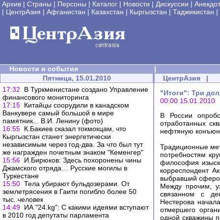
Архив
|
Страны
|
Персоны
|
Каталог
|
Новости
|
Дискуссии
|
Анекдо
|
ЦентрАзия
|
Афганистан
|
Казахстан
|
Кыргызстан
|
Таджикистан
|
Новости и события
|
Пятница, 15.01.2010
ЦентрАзия
|
17:32
В Туркменистане создано Управление
"Итоги": Три до
финансового мониторинга
00:00 15.01.2010
17:15
Китайцы соорудили в канадском
Ванкувере самый большой в мире
В России опробо
памятник... В.И. Ленину (фото)
отработанных ск
16:55
К.Бакиев сказал токмокцам, что
нефтяную конъюн
Кыргызстан станет энергетически
независимым через год-два. За что был тут
Традиционные мет
же награжден почетным знаком "Кеменгер"
потребностям кр
15:56
И.Бирюков: Здесь похоронены чины
философия изыска
Джамского отряда… Русские могилы в
корреспондент А
Туркестане
выбравший сферой
15:50
Тела убирают бульдозерами. От
Между прочим, у
землетрясения в Гаити погибло более 50
связанном с де
тыс. человек
Нестерова начала
14:49
ИА "24.kg": С какими идеями вступают
отмершего орган
в 2010 год депутаты парламента
одной скважины п