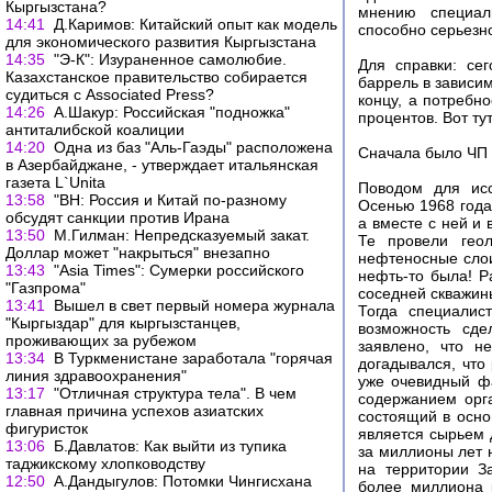
Кыргызстана?
мнению специали
14:41
Д.Каримов: Китайский опыт как модель
способно серьезн
для экономического развития Кыргызстана
14:35
"Э-К": Изураненное самолюбие.
Для справки: се
Казахстанское правительство собирается
баррель в зависим
судиться с Associated Press?
концу, а потребно
14:26
А.Шакур: Российская "подножка"
процентов. Вот ту
антиталибской коалиции
14:20
Одна из баз "Аль-Гаэды" расположена
Сначала было ЧП
в Азербайджане, - утверждает итальянская
газета L`Unitа
Поводом для ис
13:58
"ВН: Россия и Китай по-разному
Осенью 1968 года
обсудят санкции против Ирана
а вместе с ней и
13:50
М.Гилман: Непредсказуемый закат.
Те провели геол
Доллар может "накрыться" внезапно
нефтеносные слои
13:43
"Asia Times": Сумерки российского
нефть-то была! Р
"Газпрома"
соседней скважин
13:41
Вышел в свет первый номера журнала
Тогда специалис
"Кыргыздар" для кыргызстанцев,
возможность сде
проживающих за рубежом
заявлено, что н
13:34
В Туркменистане заработала "горячая
догадывался, что
линия здравоохранения"
уже очевидный фа
13:17
"Отличная структура тела". В чем
содержанием орга
главная причина успехов азиатских
состоящий в осно
фигуристок
является сырьем 
13:06
Б.Давлатов: Как выйти из тупика
за миллионы лет 
таджикскому хлопководству
на территории З
12:50
А.Дандыгулов: Потомки Чингисхана
более миллиона 