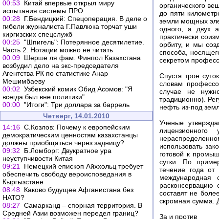
00:53
Китай впервые открыл миру
органического ве
испытания системы ПРО
до пяти километр
00:28
Г.Бендицкий: Спецоперация. В деле о
земли мощных эле
гибели журналиста Г.Павлюка торчат уши
одного, а двух 
киргизских спецслужб
практически соизм
00:25
"Шпигель": Потерянное десятилетие.
орбиту, и мы соз
Часть 2. Нотации можно не читать
способа, носящег
00:09
Шерше ля фам. Финпол Казахстана
секретом професс
возбудил дело на экс-председателя
Агентства РК по статистике Анар
Спустя трое суто
Мешимбаеву
словам профессо
00:02
Узбекский комик Обид Асомов: "Я
случае не нужно
всегда был вне политики"
традиционно). Рег
00:00
"Итоги": Три доллара за баррель
нефть из-под земл
Четверг, 14.01.2010
Ученые утвержда
14:16
С.Козлов: Почему к европейским
лицензионного
демократическим ценностям казахстанцы
нераспределенн
должны приобщаться через задницу?
использовать зак
09:32
Б.Ломборг: Двукратное ура
готовой к промыш
неуступчивости Китая
сутки. По приме
09:21
Немецкий епископ Айххольц требует
течение года от
обеспечить свободу вероисповедания в
международная с
Кыргызстане
расконсервацию 
08:48
Каково будущее Афганистана без
составят не боле
НАТО?
скромная сумма. 
08:27
Самарканд – спорная территория. В
Средней Азии возможен передел границ?
За и против