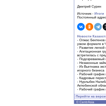
Дмитрий Сурин
Источник -
Итоги
Постоянный адрес
Новости Казахст
-
Олжас Бектенов 
узком формате в 
-
Развитие легкой
-
Агитационная гр
встретилась с пр
-
Подозреваемый в
-
Незаконные займ
-
Из Вьетнама экс
игорного бизнеса
-
Рабочий график 
-
Кадровые перес
-
Нурлыбек Налиб
Актюбинской обла
-
Рабочий график 
Перейти на верс
©
CentrAsia