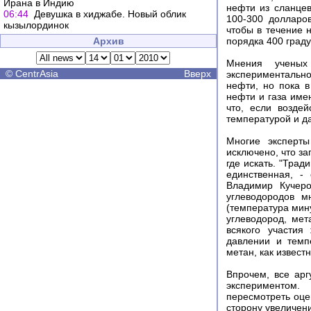
Ирана в Индию
нефти из сланцев
06:44
Девушка в хиджабе. Новый облик
100-300 долларов
кызылординок
чтобы в течение 
Архив
порядка 400 граду
Мнения ученых
©
CentrAsia
Вверх
экспериментально
нефти, но пока в
нефти и газа име
что, если возде
температурой и да
Многие эксперты
исключено, что за
где искать. "Тра
единственная, -
Владимир Кучеро
углеводородов м
(температура мин
углеводород, мет
всякого участия
давлении и темп
метан, как извест
Впрочем, все арг
экспериментом.
пересмотреть оце
сторону увеличен