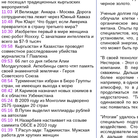
не посещал традиционных кыргызских
черное золото.
мероприятий
11:03
И.Велизаде: Анкара - Москва. Дорога
Ученые долгие го
сотрудничества лежит через Южный Кавказ
облучали клетки
10:48
Рон Юарт: Что будет, если Америка
органическое ве
превратится в страну третьего мира?
метана. Опыты пр
10:30
Изобретен первый в мире женщина
специалистов, ко
секс-робот Roxxxy. С зачатками интеллекта и
установили, что,
всего за $7-9 тысяч
спиновой энергии
09:58
Кыргызстан и Казахстан проводят
что может быть пр
совместное расследование убийства
журналиста Г.Павлюка
"В своей техноло
09:53
66 лет со дня гибели Алии
Нестеров. - Этот 
Молдагуловой. Актюбинцы свято чтят память
компании. В пе
своей знаменитой землячки - Героя
скважины. Дальше
Советского Союза
более короткие 
08:54
Туркменистан избран в Бюро Группы
например, в одно
стран, не имеющих выхода к морю
атмосфер, то в 
08:42
И.Каримов назначил новых хокимов в
продолжаться пя
4-х областях Узбекистана
недостаточно. "
05:24
В 2009 году из Монголии выдворено
одинаковой по все
2575 граждан 20 стран
нас появилась те
05:16
В.Путин выделил миллиарды рублей
на автохлам
"Итогам" удалось
05:10
Н.Назарбаев настаивает на созыве
специально подг
саммита ОБСЕ в 2010 году
воздействию. Ст
01:39
Т.Расул-заде: Таджикистан. Мужская
исследователи на
работа для хрупких женщин
А дальше проис