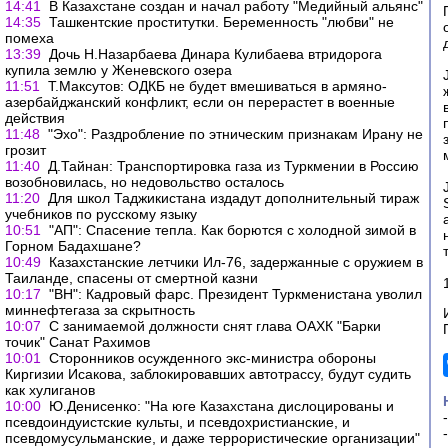
14:41
В Казахстане создан и начал работу "Медийный альянс"
14:35
Ташкентские проститутки. Беременность "любви" не
помеха
13:39
Дочь Н.Назарбаева Динара Кулибаева втридорога
купила землю у Женевского озера
11:51
Т.Максутов: ОДКБ не будет вмешиваться в армяно-
азербайджанский конфликт, если он перерастет в военные
действия
11:48
"Эхо": Раздробление по этническим признакам Ирану не
грозит
11:40
Д.Тайнан: Транспортировка газа из Туркмении в Россию
возобновилась, но недовольство осталось
11:20
Для школ Таджикистана издадут дополнительный тираж
учебников по русскому языку
10:51
"АП": Спасение тепла. Как борются с холодной зимой в
Горном Бадахшане?
10:49
Казахстанские летчики Ил-76, задержанные с оружием в
Таиланде, спасены от смертной казни
10:17
"ВН": Кадровый фарс. Президент Туркменистана уволил
миннефтегаза за скрытность
10:07
С занимаемой должности снят глава ОАХК "Барки
точик" Санат Рахимов
10:01
Сторонников осужденного экс-министра обороны
Киргизии Исакова, заблокировавших автотрассу, будут судить
как хулиганов
10:00
Ю.Денисенко: "На юге Казахстана дислоцированы и
псевдоиндуистские культы, и псевдохристианские, и
псевдомусульманские, и даже террористические организации"