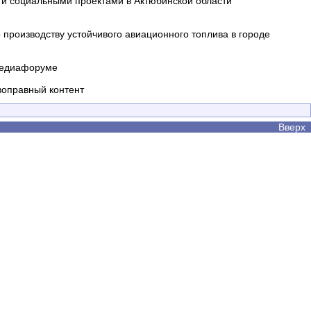
и социальными проектами в Актюбинской области
производству устойчивого авиационного топлива в городе
 медиафоруме
воправный контент
Вверх