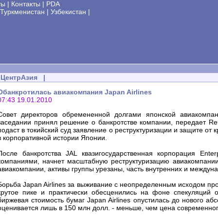
ты
|
Контакты
|
PDA
Туркменистан
|
Узбекистан
|
ЦентрАзия
|
Обанкротилась авиакомпания Japan Airlines
07:43 19.01.2010
Совет директоров обремененной долгами японской авиакомпани
заседании принял решение о банкротстве компании, передает Reu
подаст в токийский суд заявление о реструктуризации и защите от к
в корпоративной истории Японии.
После банкротства JAL квазигосударственная корпорация Enterp
компаниями, начнет масштабную реструктуризацию авиакомпании,
авиакомпании, активы группы урезаны, часть внутренних и междун
Борьба Japan Airlines за выживание с неопределенным исходом пр
крутое пике и практически обесценились на фоне спекуляций о
биржевая стоимость бумаг Japan Airlines опустилась до нового аб
оценивается лишь в 150 млн долл. - меньше, чем цена современно