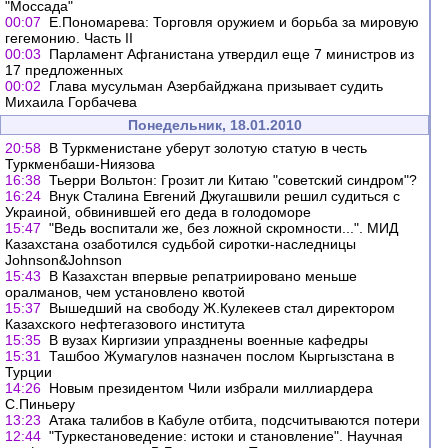
"Моссада"
00:07
Е.Пономарева: Торговля оружием и борьба за мировую
гегемонию. Часть II
00:03
Парламент Афганистана утвердил еще 7 министров из
17 предложенных
00:02
Глава мусульман Азербайджана призывает судить
Михаила Горбачева
Понедельник, 18.01.2010
20:58
В Туркменистане уберут золотую статую в честь
Туркменбаши-Ниязова
16:38
Тьерри Вольтон: Грозит ли Китаю "советский синдром"?
16:24
Внук Сталина Евгений Джугашвили решил судиться с
Украиной, обвинившей его деда в голодоморе
15:47
"Ведь воспитали же, без ложной скромности...". МИД
Казахстана озаботился судьбой сиротки-наследницы
Johnson&Johnson
15:43
В Казахстан впервые репатриировано меньше
оралманов, чем установлено квотой
15:37
Вышедший на свободу Ж.Кулекеев стал директором
Казахского нефтегазового института
15:35
В вузах Киргизии упразднены военные кафедры
15:31
Ташбоо Жумагулов назначен послом Кыргызстана в
Турции
14:26
Новым президентом Чили избрали миллиардера
С.Пиньеру
13:23
Атака талибов в Кабуле отбита, подсчитываются потери
12:44
"Туркестановедение: истоки и становление". Научная