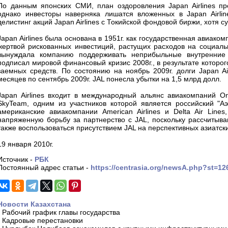
По данным японских СМИ, план оздоровления Japan Airlines пр
однако инвесторы наверняка лишатся вложенных в Japan Airline
делистинг акций Japan Airlines с Токийской фондовой биржи, хотя 
Japan Airlines была основана в 1951г. как государственная авиаком
жертвой рискованных инвестиций, растущих расходов на социаль
вынуждала компанию поддерживать неприбыльные внутренние 
подписал мировой финансовый кризис 2008г., в результате которог
заемных средств. По состоянию на ноябрь 2009г. долги Japan Air
месяцев по сентябрь 2009г. JAL понесла убытки на 1,5 млрд долл.
Japan Airlines входит в международный альянс авиакомпаний O
SkyTeam, одним из участников которой является российский "Аэ
американские авиакомпании American Airlines и Delta Air Line
напряженную борьбу за партнерство с JAL, поскольку рассчитыва
также воспользоваться присутствием JAL на перспективных азиатск
19 января 2010г.
Источник -
РБК
Постоянный адрес статьи -
https://centrasia.org/newsA.php?st=1
Новости Казахстана
-
Рабочий график главы государства
-
Кадровые перестановки