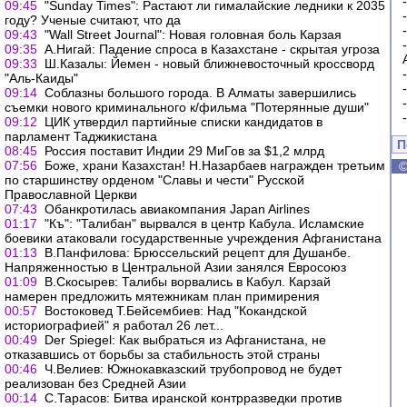
09:45
"Sunday Times": Растают ли гималайские ледники к 2035
году? Ученые считают, что да
09:43
"Wall Street Journal": Новая головная боль Карзая
09:35
А.Нигай: Падение спроса в Казахстане - скрытая угроза
09:33
Ш.Казалы: Йемен - новый ближневосточный кроссворд
"Аль-Каиды"
09:14
Соблазны большого города. В Алматы завершились
съемки нового криминального к/фильма "Потерянные души"
09:12
ЦИК утвердил партийные списки кандидатов в
парламент Таджикистана
П
08:45
Россия поставит Индии 29 МиГов за $1,2 млрд
07:56
Боже, храни Казахстан! Н.Назарбаев награжден третьим
по старшинству орденом "Славы и чести" Русской
Православной Церкви
07:43
Обанкротилась авиакомпания Japan Airlines
01:17
"Къ": "Талибан" вырвался в центр Кабула. Исламские
боевики атаковали государственные учреждения Афганистана
01:13
В.Панфилова: Брюссельский рецепт для Душанбе.
Напряженностью в Центральной Азии занялся Евросоюз
01:09
В.Скосырев: Талибы ворвались в Кабул. Карзай
намерен предложить мятежникам план примирения
00:57
Востоковед Т.Бейсембиев: Над "Кокандской
историографией" я работал 26 лет...
00:49
Der Spiegel: Как выбраться из Афганистана, не
отказавшись от борьбы за стабильность этой страны
00:46
Ч.Велиев: Южнокавказский трубопровод не будет
реализован без Средней Азии
00:14
С.Тарасов: Битва иранской контрразведки против