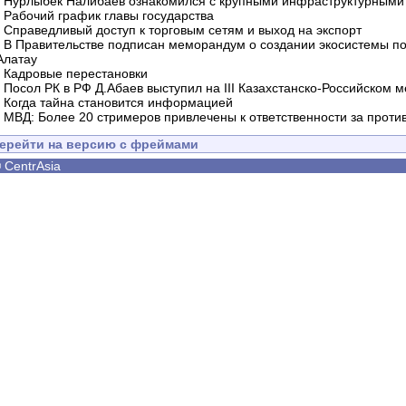
-
Нурлыбек Налибаев ознакомился с крупными инфраструктурными 
-
Рабочий график главы государства
-
Справедливый доступ к торговым сетям и выход на экспорт
-
В Правительстве подписан меморандум о создании экосистемы по 
Алатау
-
Кадровые перестановки
-
Посол РК в РФ Д.Абаев выступил на III Казахстанско-Российском
-
Когда тайна становится информацией
-
МВД: Более 20 стримеров привлечены к ответственности за проти
ерейти на версию с фреймами
©
CentrAsia