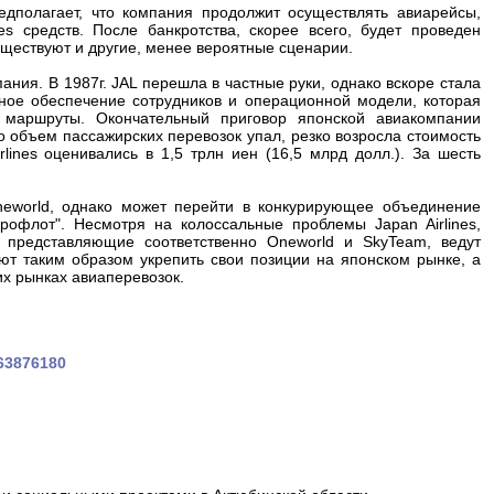
едполагает, что компания продолжит осуществлять авиарейсы,
s средств. После банкротства, скорее всего, будет проведен
существуют и другие, менее вероятные сценарии.
пания. В 1987г. JAL перешла в частные руки, однако вскоре стала
ное обеспечение сотрудников и операционной модели, которая
маршруты. Окончательный приговор японской авиакомпании
о объем пассажирских перевозок упал, резко возросла стоимость
lines оценивались в 1,5 трлн иен (16,5 млрд долл.). За шесть
neworld, однако может перейти в конкурирующее объединение
рофлот". Несмотря на колоссальные проблемы Japan Airlines,
s, представляющие соответственно Oneworld и SkyTeam, ведут
ют таким образом укрепить свои позиции на японском рынке, а
их рынках авиаперевозок.
263876180