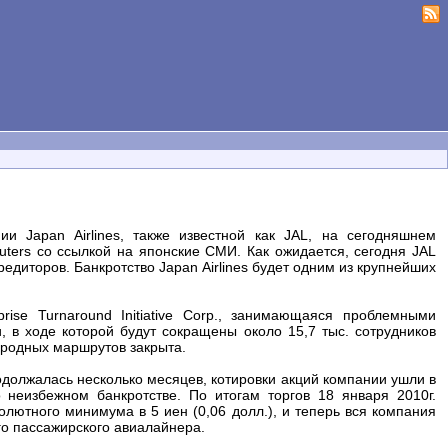
и Japan Airlines, также известной как JAL, на сегодняшнем
ters со ссылкой на японские СМИ. Как ожидается, сегодня JAL
редиторов. Банкротство Japan Airlines будет одним из крупнейших
rise Turnaround Initiative Corp., занимающаяся проблемными
 в ходе которой будут сокращены около 15,7 тыс. сотрудников
ародных маршрутов закрыта.
одолжалась несколько месяцев, котировки акций компании ушли в
 неизбежном банкротстве. По итогам торгов 18 января 2010г.
солютного минимума в 5 иен (0,06 долл.), и теперь вся компания
го пассажирского авиалайнера.