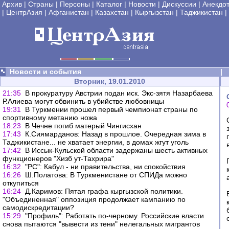
Архив
|
Страны
|
Персоны
|
Каталог
|
Новости
|
Дискуссии
|
Анекдо
|
ЦентрАзия
|
Афганистан
|
Казахстан
|
Кыргызстан
|
Таджикистан
|
Новости и события
|
Вторник, 19.01.2010
21:35
В прокуратуру Австрии подан иск. Экс-зятя Назарбаева
Р.Алиева могут обвинить в убийстве любовницы
19:31
В Туркмении прошел первый чемпионат страны по
спортивному метанию ножа
18:23
В Чечне погиб матерый Чингисхан
17:43
К.Сиямарданов: Назад в прошлое. Очередная зима в
Таджикистане... не хватает энергии, в домах жгут уголь
17:42
В Иссык-Кульской области задержаны шесть активных
функционеров "Хизб ут-Тахрира"
16:32
"РС": Кабул - ни правительства, ни спокойствия
16:26
Ш.Полатова: В Туркменистане от СПИДа можно
откупиться
16:24
Д.Каримов: Пятая графа кыргызской политики.
"Объединенная" оппозиция продолжает кампанию по
самодискредитации?
15:29
"Профиль": Работать по-черному. Российские власти
снова пытаются "вывести из тени" нелегальных мигрантов