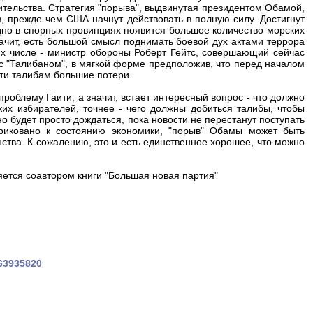
ительства. Стратегия "порыва", выдвинутая президентом Обамой,
, прежде чем США начнут действовать в полную силу. Достигнут
здно в спорных провинциях появится большое количество морских
начит, есть большой смысл поднимать боевой дух актами террора
их числе - министр обороны Роберт Гейтс, совершающий сейчас
с "Талибаном", в мягкой форме предположив, что перед началом
ти талибам большие потери.
проблему Гаити, а значит, встает интересный вопрос - что должно
ких избирателей, точнее - чего должны добиться талибы, чтобы
о будет просто дождаться, пока новости не перестанут поступать
риковано к состоянию экономики, "порыв" Обамы может быть
тва. К сожалению, это и есть единственное хорошее, что можно
яется соавтором книги "Большая новая партия"
263935820