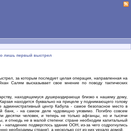
сего лишь первый выстрел
выстрел, за которым последует целая операция, направленная на
йхан Салям высказывает свое мнение по поводу тактических
арству, находящемуся душераздирающе близко к нашему дому,
Карзая находится буквально на прицеле у поднимающего голову
е административный центр Кабула - самое безопасное место в
ый банк, - на самом деле чудовищно уязвимо. Погибло совсем
и десятки человек, и теперь не только афганцы, но и тысячи
ы, и отнюдь не в малой степени: стране необходим капитальный
ю - нападению подверглось здание ООН, из-за чего содрогнулись
но необходимы стране), а несколько сот из них уехало домой.