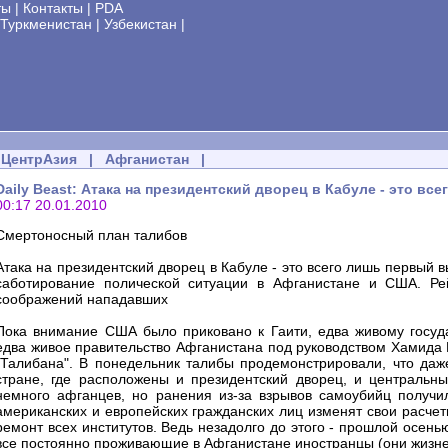
ты
|
Контакты
|
PDA
Туркменистан
|
Узбекистан
|
ЦентрАзия
|
Афганистан
|
Daily Beast: Атака на президентский дворец в Кабуле - это в
00:17 20.01.2010
Смертоносный план талибов
Атака на президентский дворец в Кабуле - это всего лишь первый 
саботирование полической ситуации в Афганистане и США. Ре
соображений нападавших
Пока внимание США было приковано к Гаити, едва живому госуд
едва живое правительство Афганистана под руководством Хамида 
"Талибана". В понедельник талибы продемонстрировали, что даж
стране, где расположены и президентский дворец, и центральн
немного афганцев, но ранения из-за взрывов самоубийц получил
американских и европейских гражданских лиц изменят свои расчет
ремонт всех институтов. Ведь незадолго до этого - прошлой осень
все постоянно проживающие в Афганистане иностранцы (они жизнен