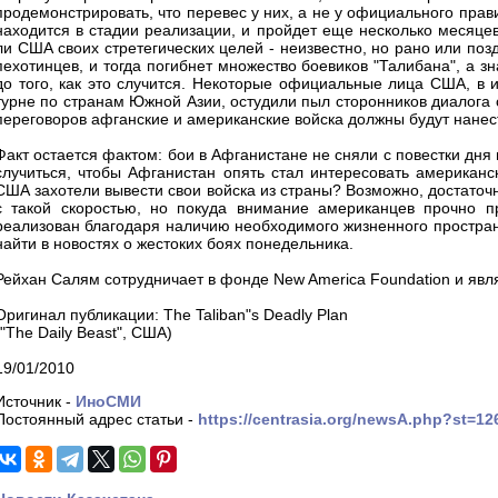
продемонстрировать, что перевес у них, а не у официального прав
находится в стадии реализации, и пройдет еще несколько месяцев
ли США своих стретегических целей - неизвестно, но рано или по
пехотинцев, и тогда погибнет множество боевиков "Талибана", а з
до того, как это случится. Некоторые официальные лица США, в 
турне по странам Южной Азии, остудили пыл сторонников диалога 
переговоров афганские и американские войска должны будут нанес
Факт остается фактом: бои в Афганистане не сняли с повестки дня 
случиться, чтобы Афганистан опять стал интересовать американс
США захотели вывести свои войска из страны? Возможно, достаточн
с такой скоростью, но покуда внимание американцев прочно п
реализован благодаря наличию необходимого жизненного пространс
найти в новостях о жестоких боях понедельника.
Рейхан Салям сотрудничает в фонде New America Foundation и явл
Оригинал публикации: The Taliban"s Deadly Plan
("The Daily Beast", США)
19/01/2010
Источник -
ИноСМИ
Постоянный адрес статьи -
https://centrasia.org/newsA.php?st=1