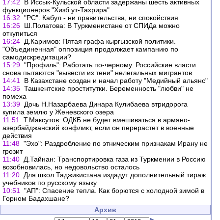
17:42
В Иссык-Кульской области задержаны шесть активных
функционеров "Хизб ут-Тахрира"
16:32
"РС": Кабул - ни правительства, ни спокойствия
16:26
Ш.Полатова: В Туркменистане от СПИДа можно
откупиться
16:24
Д.Каримов: Пятая графа кыргызской политики.
"Объединенная" оппозиция продолжает кампанию по
самодискредитации?
15:29
"Профиль": Работать по-черному. Российские власти
снова пытаются "вывести из тени" нелегальных мигрантов
14:41
В Казахстане создан и начал работу "Медийный альянс"
14:35
Ташкентские проститутки. Беременность "любви" не
помеха
13:39
Дочь Н.Назарбаева Динара Кулибаева втридорога
купила землю у Женевского озера
11:51
Т.Максутов: ОДКБ не будет вмешиваться в армяно-
азербайджанский конфликт, если он перерастет в военные
действия
11:48
"Эхо": Раздробление по этническим признакам Ирану не
грозит
11:40
Д.Тайнан: Транспортировка газа из Туркмении в Россию
возобновилась, но недовольство осталось
11:20
Для школ Таджикистана издадут дополнительный тираж
учебников по русскому языку
10:51
"АП": Спасение тепла. Как борются с холодной зимой в
Горном Бадахшане?
Архив