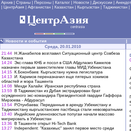
Архив
|
Страны
|
Персоны
|
Каталог
|
Новости
|
Дискуссии
|
Анекдо
|
ЦентрАзия
|
Афганистан
|
Казахстан
|
Кыргызстан
|
Таджикистан
|
Новости и события
|
Среда, 20.01.2010
21:44
Н.Жанабилов возглавил Ситуационный центр Совбеза
Казахстана
14:24
Экс-глава КНБ и посол в США Абдулазиз Камилов
назначен первым заместителем главы МИД Узбекистана
14:15
К.Боконбаев: Кыргызстану нужна легислатура
14:13
И. Каримов переназначил еще пятерых хокимов
областей и мэра Ташкента
14:08
Мехди Халайи: Иранская республика страха
13:59
В Таджикистан из Дубая экстрадирован брат
осужденного экс-командира Президентской гвардии Гаффора
Мирзоева - Абдурасул
13:54
Р.Отунбаева: Переданные в аренду Узбекистану и
Таджикистану кыргызстанские пастбища стали невозвратными
13:40
Индийские длиннохвостые попугаи начали массово
мигрировать в Узбекистан
13:36
В Ташкенте открыт Hi-Tech Bank
13:27
Independent: "Казахмыс" занял первое место среди