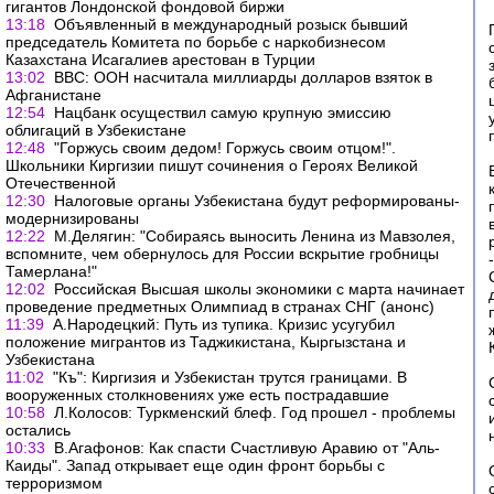
гигантов Лондонской фондовой биржи
13:18
Объявленный в международный розыск бывший
председатель Комитета по борьбе с наркобизнесом
Казахстана Исагалиев арестован в Турции
13:02
ВВС: ООН насчитала миллиарды долларов взяток в
Афганистане
12:54
Нацбанк осуществил самую крупную эмиссию
облигаций в Узбекистане
12:48
"Горжусь своим дедом! Горжусь своим отцом!".
Школьники Киргизии пишут сочинения о Героях Великой
Отечественной
12:30
Налоговые органы Узбекистана будут реформированы-
модернизированы
12:22
М.Делягин: "Собираясь выносить Ленина из Мавзолея,
вспомните, чем обернулось для России вскрытие гробницы
Тамерлана!"
12:02
Российская Высшая школы экономики с марта начинает
проведение предметных Олимпиад в странах СНГ (анонс)
11:39
А.Народецкий: Путь из тупика. Кризис усугубил
положение мигрантов из Таджикистана, Кыргызстана и
Узбекистана
11:02
"Къ": Киргизия и Узбекистан трутся границами. В
вооруженных столкновениях уже есть пострадавшие
10:58
Л.Колосов: Туркменский блеф. Год прошел - проблемы
остались
10:33
В.Агафонов: Как спасти Счастливую Аравию от "Аль-
Каиды". Запад открывает еще один фронт борьбы с
терроризмом