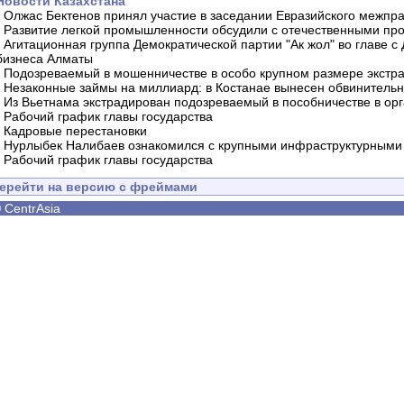
Новости Казахстана
-
Олжас Бектенов принял участие в заседании Евразийского межпра
-
Развитие легкой промышленности обсудили с отечественными пр
-
Агитационная группа Демократической партии "Ак жол" во главе с
бизнеса Алматы
-
Подозреваемый в мошенничестве в особо крупном размере экстра
-
Незаконные займы на миллиард: в Костанае вынесен обвинитель
-
Из Вьетнама экстрадирован подозреваемый в пособничестве в орг
-
Рабочий график главы государства
-
Кадровые перестановки
-
Нурлыбек Налибаев ознакомился с крупными инфраструктурными 
-
Рабочий график главы государства
ерейти на версию с фреймами
©
CentrAsia