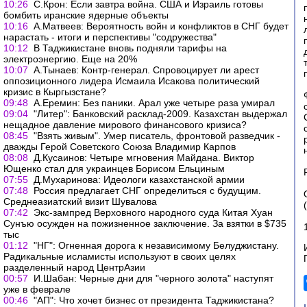
10:26
С.Крон: Если завтра война. США и Израиль готовы
бомбить иранские ядерные объекты
10:16
А.Матвеев: Вероятность войн и конфликтов в СНГ будет
нарастать - итоги и перспективы "содружества"
10:12
В Таджикистане вновь подняли тарифы на
электроэнергию. Еще на 20%
10:07
А.Тынаев: Контр-генерал. Спровоцирует ли арест
оппозиционного лидера Исмаила Исакова политический
кризис в Кыргызстане?
09:48
А.Еремин: Без паники. Арал уже четыре раза умирал
09:04
"Литер": Банковский расклад-2009. Казахстан выдержал
нещадное давление мирового финансового кризиса?
08:45
"Взять живым". Умер писатель, фронтовой разведчик -
дважды Герой Советского Союза Владимир Карпов
08:08
Д.Кусаинов: Четыре мгновения Майдана. Виктор
Ющенко стал для украинцев Борисом Ельциным
07:55
Д.Мухаринова: Идеологи казахстанской армии
07:48
Россия предлагает СНГ определиться с будущим.
Среднеазиатский визит Шувалова
07:42
Экс-зампред Верховного народного суда Китая Хуан
Сунъю осужден на пожизненное заключение. За взятки в $735
тыс
01:12
"НГ": Огненная дорога к независимому Белуджистану.
Радикальные исламисты используют в своих целях
разделенный народ ЦентрАзии
00:57
И.Шабан: Черные дни для "черного золота" наступят
уже в феврале
00:46
"АП": Что хочет бизнес от президента Таджикистана?