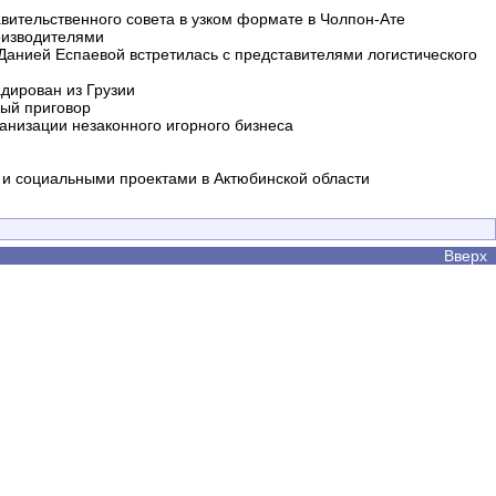
вительственного совета в узком формате в Чолпон-Ате
оизводителями
 Данией Еспаевой встретилась с представителями логистического
дирован из Грузии
ный приговор
анизации незаконного игорного бизнеса
и социальными проектами в Актюбинской области
Вверх