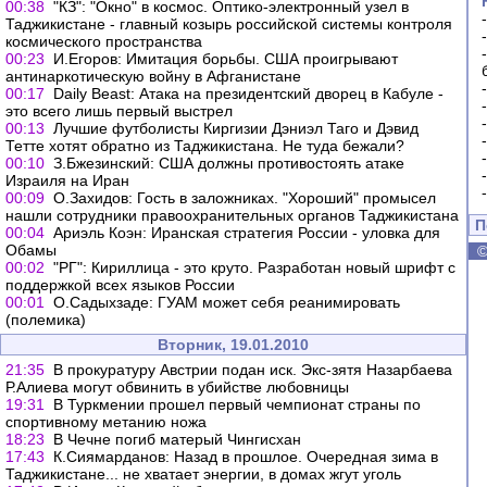
00:38
"КЗ": "Окно" в космос. Оптико-электронный узел в
Таджикистане - главный козырь российской системы контроля
космического пространства
00:23
И.Егоров: Имитация борьбы. США проигрывают
антинаркотическую войну в Афганистане
00:17
Daily Beast: Атака на президентский дворец в Кабуле -
это всего лишь первый выстрел
00:13
Лучшие футболисты Киргизии Дэниэл Таго и Дэвид
Тетте хотят обратно из Таджикистана. Не туда бежали?
00:10
З.Бжезинский: США должны противостоять атаке
Израиля на Иран
00:09
О.Захидов: Гость в заложниках. "Хороший" промысел
нашли сотрудники правоохранительных органов Таджикистана
П
00:04
Ариэль Коэн: Иранская стратегия России - уловка для
Обамы
00:02
"РГ": Кириллица - это круто. Разработан новый шрифт с
поддержкой всех языков России
00:01
О.Садыхзаде: ГУАМ может себя реанимировать
(полемика)
Вторник, 19.01.2010
21:35
В прокуратуру Австрии подан иск. Экс-зятя Назарбаева
Р.Алиева могут обвинить в убийстве любовницы
19:31
В Туркмении прошел первый чемпионат страны по
спортивному метанию ножа
18:23
В Чечне погиб матерый Чингисхан
17:43
К.Сиямарданов: Назад в прошлое. Очередная зима в
Таджикистане... не хватает энергии, в домах жгут уголь