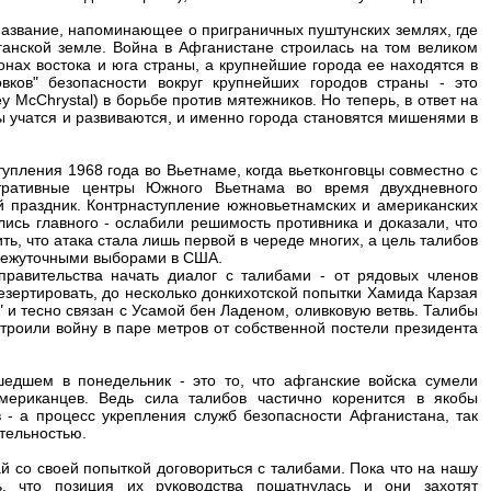
азвание, напоминающее о приграничных пуштунских землях, где
анской земле. Война в Афганистане строилась на том великом
онах востока и юга страны, а крупнейшие города ее находятся в
вков" безопасности вокруг крупнейших городов страны - это
 McChrystal) в борьбе против мятежников. Но теперь, в ответ на
учатся и развиваются, и именно города становятся мишенями в
упления 1968 года во Вьетнаме, когда вьетконговцы совместно с
ративные центры Южного Вьетнама во время двухдневного
й праздник. Контрнаступление южновьетнамских и американских
ись главного - ослабили решимость противника и доказали, что
ь, что атака стала лишь первой в череде многих, а цель талибов
омежуточными выборами в США.
правительства начать диалог с талибами - от рядовых членов
езертировать, до несколько донкихотской попытки Хамида Карзая
 и тесно связан с Усамой бен Ладеном, оливковую ветвь. Талибы
строили войну в паре метров от собственной постели президента
едшем в понедельник - это то, что афганские войска сумели
мериканцев. Ведь сила талибов частично коренится в якобы
 - а процесс укрепления служб безопасности Афганистана, так
тельностью.
ай со своей попыткой договориться с талибами. Пока что на нашу
, что позиция их руководства пошатнулась и они захотят