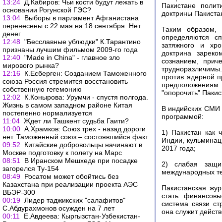
13:24
Д.Кабиров: Чьи кости будут лежать в
Пакистане полит
основании Рогунской ГЭС?
доктрины Пакиста
13:04
Выборы в парламент Афганистана
перенесены с 22 мая на 18 сентября. Нет
Таким образом, 
денег
определяются сп
12:48
"Бесславные ублюдки" К.Тарантино
затяжного и хро
признаны лучшим фильмом 2009-го года
доктрина зареко
12:40
"Made in China" - главное зло
сознанием, прич
мирового рынка?
трудноразличимы.
12:16
К.Есберген: Созданием Таможенного
против ядерной п
союза Россия стремится восстановить
предположениям п
собственную гегемонию
"опорочить" Пакис
12:02
К.Конырова: Урумчи - спустя полгода.
Жизнь в самом западном районе Китая
В индийских СМИ 
постепенно нормализуется
программой:
11:04
Ждет ли Ташкент судьба Гаити?
10:00
А.Храмков: Союз трех - назад дороги
1) Пакистан как 
нет. Таможенный союз – состоявшийся факт
Индии, кульминац
09:52
Китайские добровольцы начинают в
2017 года;
Москве подготовку к полету на Марс
08:51
В Иранском Мешхеде при посадке
2) слабая защи
загорелся Ту-154
международных те
08:49
Росатом может обойтись без
Казахстана при реализации проекта АЭС
Пакистанская жур
ВБЭР-300
стать финансовы
00:19
Лидер таджикских "салафитов"
система связи с
С.Абдурахмонов осужден на 7 лет
она служит дейст
00:11
Е.Авдеева: Кыргызстан-Узбекистан-