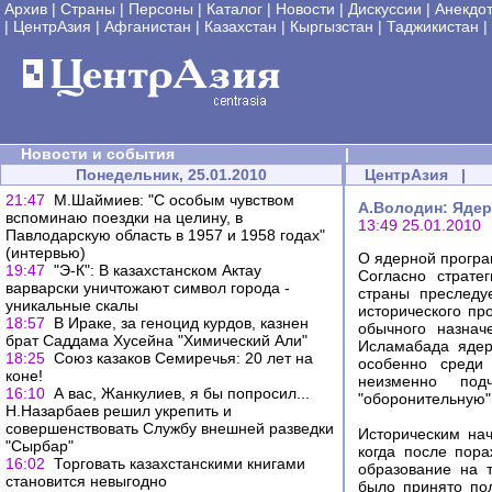
Архив
|
Страны
|
Персоны
|
Каталог
|
Новости
|
Дискуссии
|
Анекдо
|
ЦентрАзия
|
Афганистан
|
Казахстан
|
Кыргызстан
|
Таджикистан
|
Новости и события
|
Понедельник, 25.01.2010
ЦентрАзия
|
21:47
М.Шаймиев: "С особым чувством
А.Володин: Ядер
вспоминаю поездки на целину, в
13:49 25.01.2010
Павлодарскую область в 1957 и 1958 годах"
(интервью)
О ядерной програ
19:47
"Э-К": В казахстанском Актау
Согласно страте
варварски уничтожают символ города -
страны преследу
уникальные скалы
исторического пр
18:57
В Ираке, за геноцид курдов, казнен
обычного назнач
брат Саддама Хусейна "Химический Али"
Исламабада ядер
18:25
Союз казаков Семиречья: 20 лет на
особенно среди 
коне!
неизменно под
16:10
А вас, Жанкулиев, я бы попросил...
"оборонительную"
Н.Назарбаев решил укрепить и
совершенствовать Службу внешней разведки
Историческим нач
"Сырбар"
когда после пор
16:02
Торговать казахстанскими книгами
образование на 
становится невыгодно
было принято по