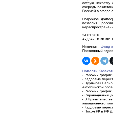
острую нехватку 
очередь пакистан
Россией в сфере 
Подобное долгос
позволит росси
нераспространени
24.01.2010
Андрей ВОЛОДИН
Источник -
Фонд с
Постоянный адрес
Новости Казахст
-
Рабочий график 
-
Кадровые перес
-
Нурлыбек Налиб
Актюбинской обла
-
Рабочий график 
-
Справедливый до
-
В Правительстве
авиационного топ
-
Кадровые перес
-
Посол РК в РФ Д