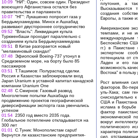
10:09
"НИ": Один, совсем один. Президент
плутония, а та
воюющего Афганистана остался без
Высказываются 
правительства и парламента
создания собств
10:07
"НГ": Лукашенко попросит газа у
Европы, а также и
Бердымухамедова. Минск и Ашхабад
развивают двустороннее сотрудничество
Американские эк
09:52
"Власть": Ликвидация культа
темпами, и не и
Туркменбаши проходит параллельно с
международным т
созданием культа Бердымухаммедова
Беспокойство США
09:51
В Китае разгорается новый
гг.) в Пакистан
"меламиновый скандал"
экспертном сооб
07:48
Эфиопский Boeing-737 утонул в
потенциала от ст
Средиземном море, на борту было 85
Ладен и его пак
пассажиров
возможность каче
03:51
Т.Ташимов: Полураспад сделки.
Востока" в пользу
Россия и Казахстан заблокировали вход
Japan Uranium в уставной капитал канадской
Рост влияния си
компании Uranium One
факторов. Во-пер
02:48
С.Смирнов: Газовый развод.
уль-Хака; сам г
Многолетние попытки Ашхабада по
снисходительно к
продвижению проектов географической
США и Пакистана 
диверсификации экспорта газа увенчались
ислама в борьбе 
успехом
фактор пакистан
01:54
2350 год вместо 2035 года.
экономической п
Глобальное потепление откладывается на
вокруг интеллек
300 лет
политического и
01:01
С.Туник: Монополистам caput!
характера полити
Вернутся ли казахстанские предприятия-
сил, отстаивающи