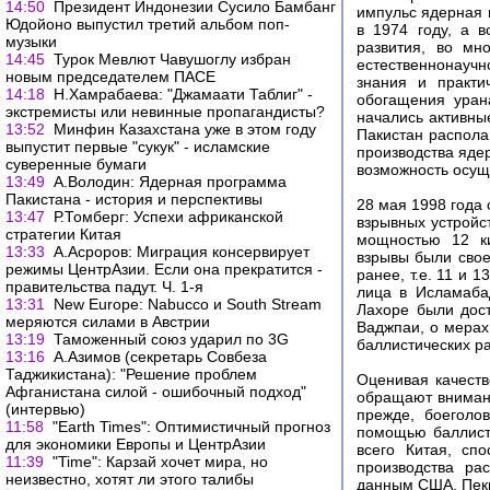
14:50
Президент Индонезии Сусило Бамбанг
импульс ядерная 
Юдойоно выпустил третий альбом поп-
в 1974 году, а 
музыки
развития, во мн
14:45
Турок Мевлют Чавушоглу избран
естественнонауч
новым председателем ПАСЕ
знания и практи
14:18
Н.Хамрабаева: "Джамаати Таблиг" -
обогащения урана
экстремисты или невинные пропагандисты?
начались активны
13:52
Минфин Казахстана уже в этом году
Пакистан распол
выпустит первые "сукук" - исламские
производства ядер
суверенные бумаги
возможность осущ
13:49
А.Володин: Ядерная программа
Пакистана - история и перспективы
28 мая 1998 года
13:47
Р.Томберг: Успехи африканской
взрывных устройс
стратегии Китая
мощностью 12 ки
13:33
А.Асроров: Миграция консервирует
взрывы были сво
режимы ЦентрАзии. Если она прекратится -
ранее, т.е. 11 и 
правительства падут. Ч. 1-я
лица в Исламаба
13:31
New Europe: Nabucco и South Stream
Лахоре были дос
меряются силами в Австрии
Ваджпаи, о мерах
13:19
Таможенный союз ударил по 3G
баллистических ра
13:16
А.Азимов (секретарь Совбеза
Таджикистана): "Решение проблем
Оценивая качест
Афганистана силой - ошибочный подход"
обращают внимани
(интервью)
прежде, боеголов
11:58
"Earth Times": Оптимистичный прогноз
помощью баллисти
для экономики Европы и ЦентрАзии
всего Китая, сп
11:39
"Time": Карзай хочет мира, но
производства ра
неизвестно, хотят ли этого талибы
данным США, Пеки