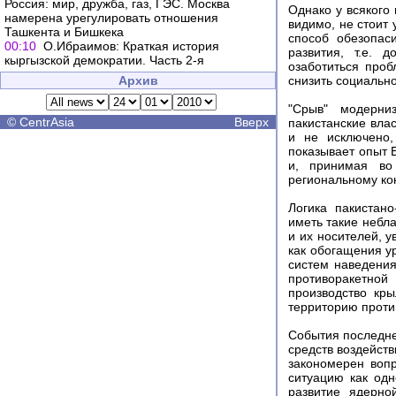
Россия: мир, дружба, газ, ГЭС. Москва
Однако у всякого
намерена урегулировать отношения
видимо, не стоит 
Ташкента и Бишкека
способ обезопаси
00:10
О.Ибраимов: Краткая история
развития, т.е. 
кыргызской демократии. Часть 2-я
озаботиться про
Архив
снизить социальн
"Срыв" модерни
©
CentrAsia
Вверх
пакистанские вла
и не исключено,
показывает опыт 
и, принимая во
региональному ко
Логика пакистан
иметь такие небл
и их носителей, 
как обогащения у
систем наведения
противоракетной
производство кры
территорию против
События последне
средств воздейст
закономерен воп
ситуацию как одн
развитие ядерно