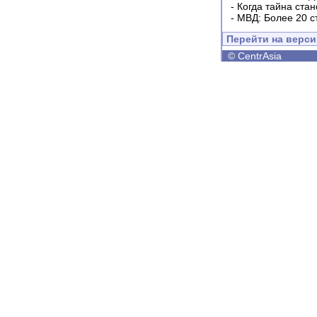
-
Когда тайна ста
-
МВД: Более 20 с
Перейти на верс
©
CentrAsia