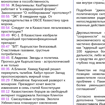
монополии в госсобственность
как внутри страны
00:56
Ж.Берликкызы: КазПарламент
работает в "в извращенной форме".
Подобная "джих
Законопроект "О лоббировании" протолкнут?
политическую сил
00:55
"ЭК": В ожидании чуда. От
исламскими ради
председательства в ОБСЕ Казахстану одна
непоследовательн
морока...
военные действия 
00:54
Следует ли в Казахстане легализовать
проституцию?
Двусмысленные 
00:49
ФС-1. В Казахстане изобрели
"сохранности" 
мощнейший противоинфекционный
экономического к
препарат
частично финанси
00:47
"БП": Кыргызстан безгазовый.
как "ядерный щит
Счастливые газовики, грустные
100 ядерных бое
потребители...
дальности, либо 
00:45
Е.Авдеева: Звезды и политика.
и средства их дос
Прогноз для Кыргызстана - астрологический
глубоко под земле
и не только
00:35
А.Блинов: Хамид Карзай решил
Пакистан не под
перекупить талибов. Кабул просит Запад
позицию нежела
проспонсировать мирный план
заместителя госс
00:29
Г.Михайлов: Киргизский разворот к
проблеме с Паки
монархии. Президент хочет внести
более уменьшил
изменения в семь статей Конституции
соглашения".
00:12
Казахстанских борцов за свободный
интернет поддержала Хиллари Клинтон
Согласно мнени
00:11
Саксауловые острова. Экологи
дополнена "симм
Узбекистана планируют озеленение
предоставила Инд