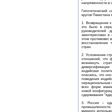
напряженности в 
Гипотетический 
кругов Пакистана 
1. Возвращение к
это было в сере
руководителей 
заинтересован в 
этом противовес 
восстановление т
стран.
2. Усложнение ст
отношений, что 
возникнуть стр
диверсификации 
индийская полит
опасаясь, что он
поведения индийс
нерациональным о
всех форм взаим
новой конфигурац
сдерживания "яде
3. Россия – од
промышленности.
мирного использо