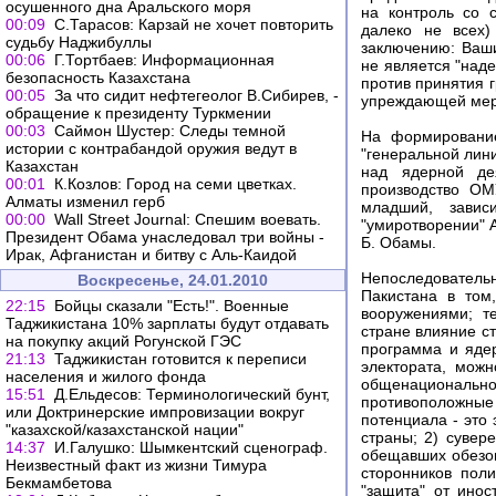
осушенного дна Аральского моря
на контроль со 
00:09
С.Тарасов: Карзай не хочет повторить
далеко не всех)
судьбу Наджибуллы
заключению: Ваши
00:06
Г.Тортбаев: Информационная
не является "над
безопасность Казахстана
против принятия 
00:05
За что сидит нефтегеолог В.Сибирев, -
упреждающей мер
обращение к президенту Туркмении
00:03
Саймон Шустер: Следы темной
На формирование
истории с контрабандой оружия ведут в
"генеральной лин
Казахстан
над ядерной де
00:01
К.Козлов: Город на семи цветках.
производство ОМ
Алматы изменил герб
младший, зави
00:00
Wall Street Journal: Спешим воевать.
"умиротворении" 
Президент Обама унаследовал три войны -
Б. Обамы.
Ирак, Афганистан и битву с Аль-Каидой
Непоследовательн
Воскресенье, 24.01.2010
Пакистана в том
22:15
Бойцы сказали "Есть!". Военные
вооружениями; т
Таджикистана 10% зарплаты будут отдавать
стране влияние ст
на покупку акций Рогунской ГЭС
программа и ядер
21:13
Таджикистан готовится к переписи
электората, можн
населения и жилого фонда
общенационально
15:51
Д.Ельдесов: Терминологический бунт,
противоположные
или Доктринерские импровизации вокруг
потенциала - это
"казахской/казахстанской нации"
страны; 2) сувер
14:37
И.Галушко: Шымкентский сценограф.
обещавших обезоп
Неизвестный факт из жизни Тимура
сторонников пол
Бекмамбетова
"защита" от ино