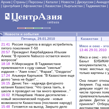
Архив
|
Страны
|
Персоны
|
Каталог
|
Новости
|
Дискуссии
|
Анекдо
|
ЦентрАзия
|
Афганистан
|
Казахстан
|
Кыргызстан
|
Таджикистан
|
Новости и события
|
Пятница, 29.01.2010
Казахстан
|
21:41
Россия подняла в воздух истребитель
Мясо и секс - э
пятого поколения Т-50
13:46 29.01.2010
20:57
Президент Азербайджана Ильхам
Алиев: "В проекте Nabucco остается много
Мясо и секс - это 
вопросов"
Бахыт БУБИКАН
18:18
Н.Мирсаидов: В Таджикистане
монументалиста, 
привлекаются к суду самые "смелые"
тезис местных х
издания – "Азия плюс", "Фараж", "Озодагон"
только картины с 
17:24
Альмири Карпыков: "В Казахстане еще
долго "кина не будет"...
Она пишет отнош
16:15
Денис Тен - надежда фигурного
безумия. Год наз
катания Казахстана: "Что греха таить, в
девушки ходят по 
школе я проводил не так много времени..."
числе прочих поя
16:02
Н.Назарбаев: Новое десятилетие -
привлекательными 
новый экономический подъем - новые
делами. Диптих у
возможности Казахстана (послание народу)
приняли? Отборщ
15:48
Готовятся на выход. Закрыто дело
достоинстве героя