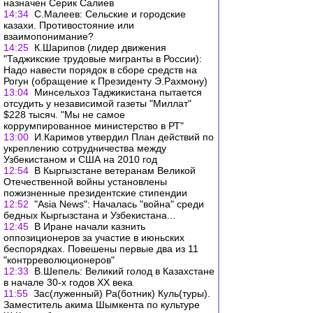
назначен Серик Салиев
14:34
С.Малеев: Сельские и городские
казахи. Противостояние или
взаимопонимание?
14:25
К.Шарипов (лидер движения
"Таджикские трудовые мигранты в России):
Надо навести порядок в сборе средств на
Рогун (обращение к Президенту Э.Рахмону)
13:04
Минсельхоз Таджикистана пытается
отсудить у независимой газеты "Миллат"
$228 тысяч. "Мы не самое
коррумпированное министерство в РТ"
13:00
И.Каримов утвердил План действий по
укреплению сотрудничества между
Узбекистаном и США на 2010 год
12:54
В Кыргызстане ветеранам Великой
Отечественной войны установлены
пожизненные президентские стипендии
12:52
"Asia News": Началась "война" среди
бедных Кыргызстана и Узбекистана...
12:45
В Иране начали казнить
оппозиционеров за участие в июньских
беспорядках. Повешены первые два из 11
"контрреволюционеров"
12:33
В.Шепель: Великий голод в Казахстане
в начале 30-х годов ХХ века
11:55
Зас(луженный) Ра(ботник) Куль(туры).
Заместитель акима Шымкента по культуре