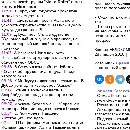
казахстанской группы "Motor-Roller" стала
них, таких коряв
хитом в Интернете
просто позавидова
11:51
Х.Турсунов: Рогунское проклятие
таджикских студентов
- Судя по циклу
11:41
Таджикистан просит Афганистан
тип...
ускорить строительство ЛЭП Пули Хумри-
- То ли время, т
Кундуз до границы РТ
на его фоне - ма
11:09
Д.Кусаинов: Сила в единстве.
поза мыслителя. 
"Одномерный мир" ушел в прошлое, но
процесс.
многополярный мировой порядок еще не
появился
Ксения ЕВДОКИМЕН
11:07
А.Искаков: Шаг в вечность.
28 января 2010 |
Н.Назарбаев сформулировал задачи для
обновленной ОБСЕ
Источник -
Время
09:33
В Сокулукском районе Чуйской
Постоянный адрес
области обнаружен очаг ящура. В виде
хворого быка
09:23
К Мабхуху подкрались незаметно. В
Дубае убит один из лидеров "Хамас"
09:17
Бойня в воинской части в
Новости Казахст
Азербайджане: солдаты расстреляли
-
Олжас Бектенов 
командиров
узком формате в 
08:57
Москвич Хатояма-сын. У премьер-
-
Развитие легкой
министра Японии родился внук в России
-
Агитационная гр
08:54
С.Рахимбаев: Найдено
встретилась с пр
интеграционное ядро
-
Подозреваемый в
02:54
В.Панфилова: Американская партия
-
Незаконные займ
Ислама Каримова. Услуги Ташкента ни в
-
Из Вьетнама экс