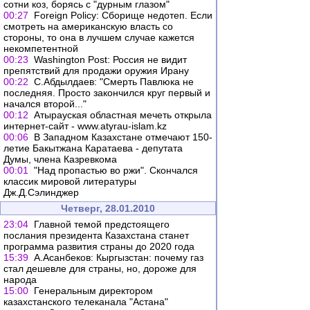
сотни коз, борясь с "дурным глазом"
00:27
Foreign Policy: Сборище недотеп. Если
смотреть на американскую власть со
стороны, то она в лучшем случае кажется
некомпетентной
00:23
Washington Post: Россия не видит
препятствий для продажи оружия Ирану
00:22
С.Абдылдаев: "Смерть Павлюка не
последняя. Просто закончился круг первый и
начался второй..."
00:12
Атырауская областная мечеть открыла
интернет-сайт - www.atyrau-islam.kz
00:06
В Западном Казахстане отмечают 150-
летие Бакытжана Каратаева - депутата
Думы, члена Казревкома
00:01
"Над пропастью во ржи". Скончался
классик мировой литературы
Дж.Д.Сэлинджер
Четверг, 28.01.2010
23:04
Главной темой предстоящего
послания президента Казахстана станет
программа развития страны до 2020 года
15:39
А.Асанбеков: Кыргызстан: почему газ
стал дешевле для страны, но, дороже для
народа
15:00
Генеральным директором
казахстанского телеканала "Астана"