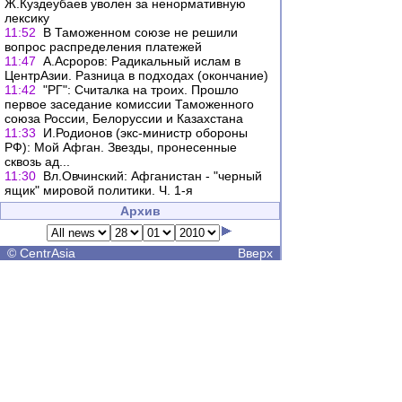
Ж.Куздеубаев уволен за ненормативную
лексику
11:52
В Таможенном союзе не решили
вопрос распределения платежей
11:47
А.Асроров: Радикальный ислам в
ЦентрАзии. Разница в подходах (окончание)
11:42
"РГ": Считалка на троих. Прошло
первое заседание комиссии Таможенного
союза России, Белоруссии и Казахстана
11:33
И.Родионов (экс-министр обороны
РФ): Мой Афган. Звезды, пронесенные
сквозь ад...
11:30
Вл.Овчинский: Афганистан - "черный
ящик" мировой политики. Ч. 1-я
Архив
©
CentrAsia
Вверх