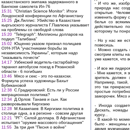
казахстанского экипажа задержанного в
- И что же, изоб
Бангкоке самолета Ил-76
природа нас созд
15:31
"Christian Science Monitor": Итоги
открытые. Челов
Лондонской конференции по Афганистану
изменить форму св
15:25
Дж.Лиллис: Убийство в Казахстане
белья со всяким
кыргызского журналиста Г.Павлюка указывает
действительно по
на проблемы со свободой слова
которому ты понра
15:20
"Telegraph": Миллионы долларов на
подкуп "Талибана"
- Но у нас же ес
15:02
Ющенко указом признал полицаев
повесишь.
ОУН-УПА "участниками борьбы за
- Можно создать 
независимость Украины", которым надо
смотрим клипы наш
"оказывать почести"
уже кажется, что 
14:17
Узбекский водитель-гастарбайтер
таранил автобусом поезд в Рязанской
- И все же лидеро
области - 6 погибших
- Мне кажется, я 
13:46
Мясо и секс - это по-казахски.
зритель должен 
Формула успеха художницы Бахыт
Например, такой, 
Бубикановой
это так прекрасн
12:38
С.Градировский: Есть ли у России
простые потребно
миграционная политика?
заморочек. Мясо и 
12:34
Д.Орлов: Танаев и сын. Как
разворовывали Киргизию
- Иногда создае
12:28
М.Казакпаев: В Киргизии политика в
Дескать, номады
столице одна, а в регионе - совсем другая
курсу...
12:21
"РГ": Силой доллара. В Афганистане
- В какой-то моме
испытают "оружие массового обогащения"
было - женщины и
11:55
За три дня "Песня о войне"
двумя мужчинами 