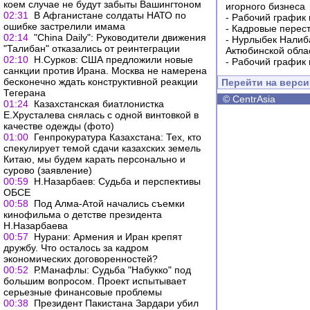
коем случае не будут забыты Вашингтоном
игорного бизнеса
02:31
В Афганистане солдаты НАТО по
-
Рабочий график 
ошибке застрелили имама
-
Кадровые перес
02:14
"China Daily": Руководители движения
-
Нурлыбек Налиб
"Талибан" отказались от реинтеграции
Актюбинской обла
02:10
Н.Сурков: США предложили новые
-
Рабочий график 
санкции против Ирана. Москва не намерена
бесконечно ждать конструктивной реакции
Перейти на верс
Тегерана
©
CentrAsia
01:24
Казахстанская биатлонистка
Е.Хрусталева снялась с одной винтовкой в
качестве одежды (фото)
01:00
Генпрокуратура Казахстана: Тех, кто
спекулирует темой сдачи казахских земель
Китаю, мы будем карать персонально и
сурово (заявление)
00:59
Н.Назарбаев: Судьба и перспективы
ОБСЕ
00:58
Под Алма-Атой начались съемки
кинофильма о детстве президента
Н.Назарбаева
00:57
Нурани: Армения и Иран крепят
дружбу. Что осталось за кадром
экономических договоренностей?
00:52
Р.Манафлы: Судьба "Набукко" под
большим вопросом. Проект испытывает
серьезные финансовые проблемы
00:38
Президент Пакистана Зардари убил