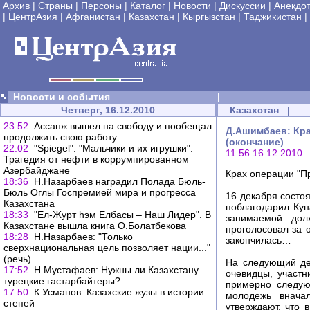
Архив
|
Страны
|
Персоны
|
Каталог
|
Новости
|
Дискуссии
|
Анекдо
|
ЦентрАзия
|
Афганистан
|
Казахстан
|
Кыргызстан
|
Таджикистан
|
Новости и события
|
Четверг, 16.12.2010
Казахстан
|
23:52
Ассанж вышел на свободу и пообещал
Д.Ашимбаев: Кра
продолжить свою работу
(окончание)
22:02
"Spiegel": "Мальчики и их игрушки".
11:56 16.12.2010
Трагедия от нефти в коррумпированном
Азербайджане
Крах операции "П
18:36
Н.Назарбаев наградил Полада Бюль-
Бюль Оглы Госпремией мира и прогресса
16 декабря состо
Казахстана
поблагодарил Кун
18:33
"Ел-Журт hэм Елбасы – Наш Лидер". В
занимаемой дол
Казахстане вышла книга О.Болатбекова
проголосовал за 
18:28
Н.Назарбаев: "Только
закончилась…
сверхнациональная цель позволяет нации..."
(речь)
На следующий ден
17:52
Н.Мустафаев: Нужны ли Казахстану
очевидцы, участн
турецкие гастарбайтеры?
примерно следую
17:50
К.Усманов: Казахские жузы в истории
молодежь внача
степей
утверждают, что 