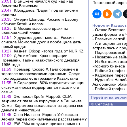
20:51
В Бишкеке начался суд над над
Постоянный адрес
Ахматом Бакиевым
20:47
К.Богданов: "Варяг" под китайским
флагом
20:38
Эмерик Шопрад: Россию и Европу
сблизят Китай и ислам
Новости Казахст
18:25
В Москве массовые драки на
-
Олжас Бектенов 
национальной почве
узком формате в 
17:54
У дураков денег много... Россия
-
Развитие легкой
списала Монголии долг и пообещала дать
-
Агитационная гр
новый кредит
встретилась с пр
13:27
Казнет: Обзор итогов года от NUR.KZ
-
Подозреваемый в
12:00
Д.Ашимбаев: Крах операции
-
Незаконные займ
Преемник. Тайны казахстанского декабря
-
Из Вьетнама экс
1986 года
игорного бизнеса
11:59
Премьер Косово Х.Тачи обвинен в
-
Рабочий график 
торговле человеческими органами. Среди
-
Кадровые перес
пострадавших есть граждане Казахстана
-
Нурлыбек Налиб
11:55
А.Саркорова: 80% таджикских женщин
Актюбинской обла
систематически подвергаются насилию в
-
Рабочий график 
семье
11:49
Экс-посол Крейг Маррей: США
Перейти на верс
закрывают глаза на коррупцию в Ташкенте.
©
CentrAsia
Семья Каримова высасывает из страны все
деньги и инвестиции
11:45
Свен Нильсен: Европа-Узбекистан.
Агония перед окончательным расставанием?
11:43
РW: "Мы получили приказ прямо от