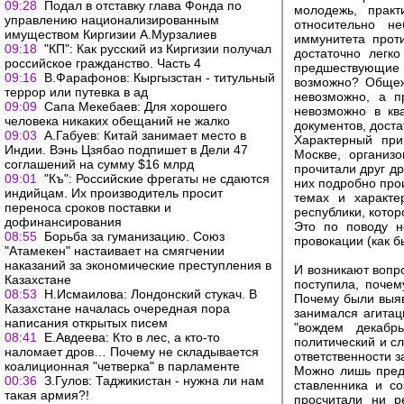
09:28
Подал в отставку глава Фонда по
молодежь, практ
управлению национализированным
относительно н
имуществом Киргизии А.Мурзалиев
иммунитета прот
09:18
"КП": Как русский из Киргизии получал
достаточно легк
российское гражданство. Часть 4
предшествующие с
09:16
В.Фарафонов: Кыргызстан - титульный
возможно? Общеж
террор или путевка в ад
невозможно, а п
09:09
Сапа Мекебаев: Для хорошего
невозможно в кв
человека никаких обещаний не жалко
документов, дост
09:03
А.Габуев: Китай занимает место в
Характерный при
Индии. Вэнь Цзябао подпишет в Дели 47
Москве, организ
соглашений на сумму $16 млрд
прочитали друг др
09:01
"Къ": Российские фрегаты не сдаются
них подробно про
индийцам. Их производитель просит
темах и характе
переноса сроков поставки и
республики, кото
дофинансирования
Это по поводу н
08:55
Борьба за гуманизацию. Союз
провокации (как б
"Атамекен" настаивает на смягчении
наказаний за экономические преступления в
И возникают вопр
Казахстане
поступила, поче
08:53
Н.Исмаилова: Лондонский стукач. В
Почему были выяв
Казахстане началась очередная пора
занимался агитац
написания открытых писем
"вождем декабрь
08:41
Е.Авдеева: Кто в лес, а кто-то
политический и сл
наломает дров… Почему не складывается
ответственности з
коалиционная "четверка" в парламенте
Можно лишь предп
00:36
З.Гулов: Таджикистан - нужна ли нам
ставленника и с
такая армия?!
просчитали ни р