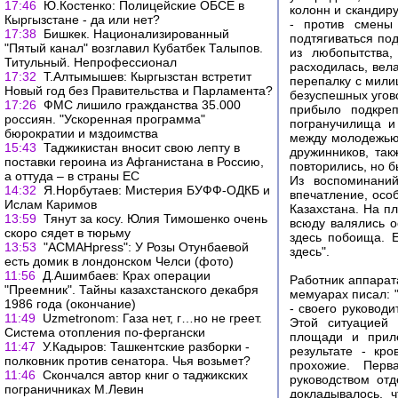
17:46
Ю.Костенко: Полицейские ОБСЕ в
колонн и скандир
Кыргызстане - да или нет?
- против смены 
17:38
Бишкек. Национализированный
подтягиваться по
"Пятый канал" возглавил Кубатбек Талыпов.
из любопытства,
Титульный. Непрофессионал
расходилась, вела
17:32
Т.Алтымышев: Кыргызстан встретит
перепалку с мили
Новый год без Правительства и Парламента?
безуспешных угов
17:26
ФМС лишило гражданства 35.000
прибыло подкреп
россиян. "Ускоренная программа"
погранучилища и
бюрократии и мздоимства
между молодежью
15:43
Таджикистан вносит свою лепту в
дружинников, та
поставки героина из Афганистана в Россию,
повторились, но 
а оттуда – в страны ЕС
Из воспоминани
14:32
Я.Норбутаев: Мистерия БУФФ-ОДКБ и
впечатление, осо
Ислам Каримов
Казахстана. На п
13:59
Тянут за косу. Юлия Тимошенко очень
всюду валялись о
скоро сядет в тюрьму
здесь побоища. Е
13:53
"АСМАНpress": У Розы Отунбаевой
здесь".
есть домик в лондонском Челси (фото)
11:56
Д.Ашимбаев: Крах операции
Работник аппарат
"Преемник". Тайны казахстанского декабря
мемуарах писал: 
1986 года (окончание)
- своего руководи
11:49
Uzmetronom: Газа нет, г…но не греет.
Этой ситуацией 
Система отопления по-фергански
площади и приле
11:47
У.Кадыров: Ташкентские разборки -
результате - кр
полковник против сенатора. Чья возьмет?
прохожие. Перв
11:46
Скончался автор книг о таджикских
руководством от
пограничниках М.Левин
докладывалось, 