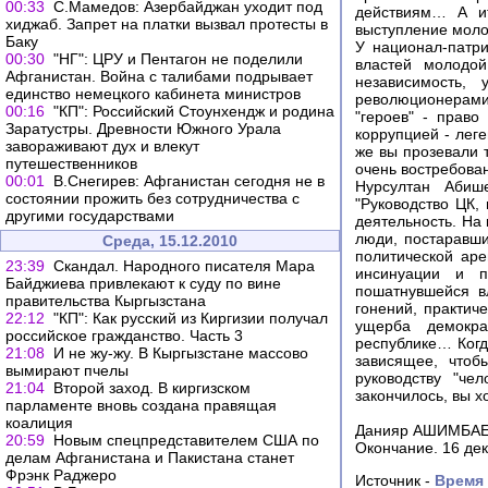
00:33
С.Мамедов: Азербайджан уходит под
действиям… А ит
хиджаб. Запрет на платки вызвал протесты в
выступление моло
Баку
У национал-патри
00:30
"НГ": ЦРУ и Пентагон не поделили
властей молодой
Афганистан. Война с талибами подрывает
независимость,
единство немецкого кабинета министров
революционерами
00:16
"КП": Российский Стоунхендж и родина
"героев" - право
Заратустры. Древности Южного Урала
коррупцией - леге
завораживают дух и влекут
же вы прозевали 
путешественников
очень востребова
00:01
В.Снегирев: Афганистан сегодня не в
Нурсултан Абиш
состоянии прожить без сотрудничества с
"Руководство ЦК,
другими государствами
деятельность. На
люди, постаравшие
Среда, 15.12.2010
политической ар
23:39
Скандал. Народного писателя Мара
инсинуации и п
Байджиева привлекают к суду по вине
пошатнувшейся в
правительства Кыргызстана
гонений, практич
22:12
"КП": Как русский из Киргизии получал
ущерба демокра
российское гражданство. Часть 3
республике… Когд
21:08
И не жу-жу. В Кыргызстане массово
зависящее, чтоб
вымирают пчелы
руководству "че
21:04
Второй заход. В киргизском
закончилось, вы 
парламенте вновь создана правящая
коалиция
Данияр АШИМБАЕВ,
20:59
Новым спецпредставителем США по
Окончание. 16 дек
делам Афганистана и Пакистана станет
Фрэнк Раджеро
Источник -
Время