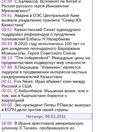
10:39
С.Балмасов: Вспомнят ли Китай и
Россия русского героя Иннокентия
Мрачковского?
09:41
Аварии в ОЭС Центральной Азии
вызвали разделение транзита "Север-Юг
Казахстана"
08:52
Казахстанский Сенат единодушно
поддержал референдум о продлении
полномочий Елбасы Н.Назарбаева
08:43
В 2010 году исполнилось 100 лет со
дня рождения легендарного Бауыржана
Момыш-улы, Героя Советского Союза
08:13
"The Independent": Рекордные цены на
продовольствия подвергнут мир опасности
07:48
А.Перуашев: "Атамекен" является
лидером в продвижении интересов частных
предпринимателей Казахстана
00:11
Fox News: Иран вбивает клин между
Россией и США
00:01
C.Кабылбеков: Мышиная возня, или о
том, как в Кыргызстане борются с
коррупцией
00:00
Экс-президент Литвы Р.Паксас выиграл
в ЕСПЧ дело против своей страны
Четверг, 06.01.2011
16:00
В Иране арестовали американскую
шпионку Х.Талаян, пробравшуюся из