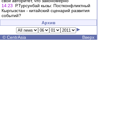
свой авторитет, что закономерно
14:23
Р.Турсунбай кызы: Постконфликтный
Кыргызстан - китайский сценарий развития
событий?
Архив
©
CentrAsia
Вверх