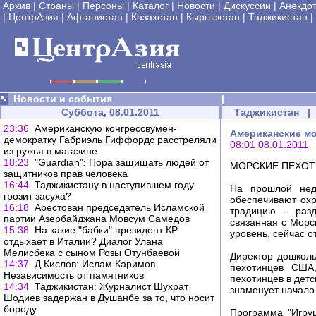
Архив
|
Страны
|
Персоны
|
Каталог
|
Новости
|
Дискуссии
|
Анекдо
|
ЦентрАзия
|
Афганистан
|
Казахстан
|
Кыргызстан
|
Таджикистан
|
Новости и события
|
Суббота, 08.01.2011
Таджикистан
|
23:36
Американскую конгрессвумен-
Американские м
демократку Габриэль Гиффордс расстреляли
08:01 08.01.2011
из ружья в магазине
18:23
"Guardian": Пора защищать людей от
МОРСКИЕ ПЕХОТ
защитников прав человека
16:44
Таджикистану в наступившем году
На прошлой неде
грозит засуха?
обеспечивают ох
16:18
Арестован председатель Исламской
традицию - разд
партии Азербайджана Мовсум Самедов
связанная с Мор
15:38
На какие "бабки" президент КР
уровень, сейчас о
отдыхает в Италии? Диалог Улана
Мелисбека с сыном Розы Отунбаевой
Директор дошкол
14:37
Д.Кислов: Ислам Каримов.
пехотинцев США,
Независимость от памятников
пехотинцев в детс
14:34
Таджикистан: Журналист Шухрат
знаменует начало
Шодиев задержан в Душанбе за то, что носит
бороду
Программа "Игру