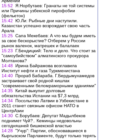
Армении
15:52
Я.Норбутаев: Гранаты не той системы
или Причины узбекской пирофобии
(фельетон)
15:42
Ю.Ли: Рыбные дни наступили.
Казахстан успешно возрождает свою часть
Арала
15:25
Сапа Мекебаев: А что мы будем иметь
за свое бескорыстие? Отберем у России
рынок валенок, матрешек и балалаек
15:23
Г.Бендицкий: Тело и дело. Что стоит за
"самоубийством" алматинского прокурора
Молтанова?
14:48
Ирина Байрамова возглавила
Институт нефти и газа Туркменистана
14:40
Прораб Бабараба. Г.Бердымухамедов
застраивает свой родной кишлак
"современными беломраморными зданиями"
14:35
Китай выкупит долговые
обязательства Испании на $7,3 млрд.
14:34
Посольство Латвии в Узбекистане в
2011 станет связным офисом НАТО в
ЦентрАзии
14:30
С.Борубаев: Депутат Мадылбеков
поднимет Чуй?.. Кеминцы недовольны
сегодняшней бишкекской властью
14:28
"Учур": Партии, обосновавшиеся в
Кыргызском Парламенте, будут только терять