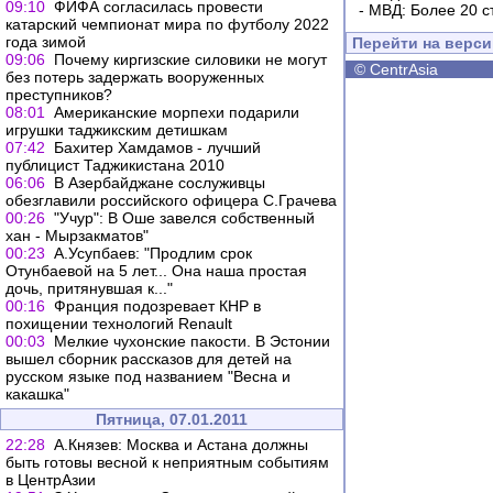
09:10
ФИФА согласилась провести
-
МВД: Более 20 с
катарский чемпионат мира по футболу 2022
года зимой
Перейти на верс
09:06
Почему киргизские силовики не могут
©
CentrAsia
без потерь задержать вооруженных
преступников?
08:01
Американские морпехи подарили
игрушки таджикским детишкам
07:42
Бахитер Хамдамов - лучший
публицист Таджикистана 2010
06:06
В Азербайджане сослуживцы
обезглавили российского офицера С.Грачева
00:26
"Учур": В Оше завелся собственный
хан - Мырзакматов"
00:23
А.Усупбаев: "Продлим срок
Отунбаевой на 5 лет... Она наша простая
дочь, притянувшая к..."
00:16
Франция подозревает КНР в
похищении технологий Renault
00:03
Мелкие чухонские пакости. В Эстонии
вышел сборник рассказов для детей на
русском языке под названием "Весна и
какашка"
Пятница, 07.01.2011
22:28
А.Князев: Москва и Астана должны
быть готовы весной к неприятным событиям
в ЦентрАзии