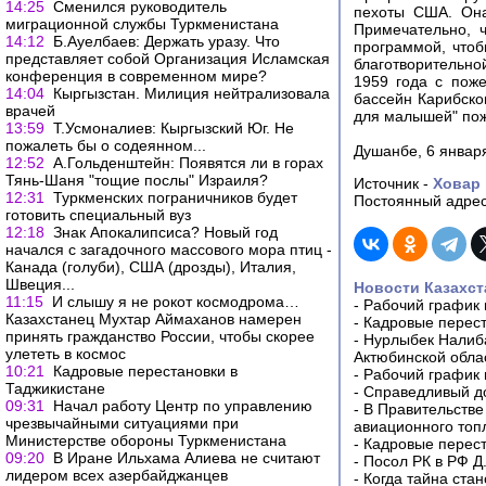
14:25
Сменился руководитель
пехоты США. Она
миграционной службы Туркменистана
Примечательно, 
14:12
Б.Ауелбаев: Держать уразу. Что
программой, что
представляет собой Организация Исламская
благотворительно
конференция в современном мире?
1959 года с поже
14:04
Кыргызстан. Милиция нейтрализовала
бассейн Карибско
врачей
для малышей" пож
13:59
Т.Усмоналиев: Кыргызский Юг. Не
пожалеть бы о содеянном...
Душанбе, 6 январ
12:52
А.Гольденштейн: Появятся ли в горах
Тянь-Шаня "тощие послы" Израиля?
Источник -
Ховар
12:31
Туркменских пограничников будет
Постоянный адрес
готовить специальный вуз
12:18
Знак Апокалипсиса? Новый год
начался с загадочного массового мора птиц -
Канада (голуби), США (дрозды), Италия,
Швеция...
Новости Казахст
11:15
И слышу я не рокот космодрома…
-
Рабочий график 
Казахстанец Мухтар Аймаханов намерен
-
Кадровые перес
принять гражданство России, чтобы скорее
-
Нурлыбек Налиб
улететь в космос
Актюбинской обла
10:21
Кадровые перестановки в
-
Рабочий график 
Таджикистане
-
Справедливый до
09:31
Начал работу Центр по управлению
-
В Правительстве
чрезвычайными ситуациями при
авиационного топ
Министерстве обороны Туркменистана
-
Кадровые перес
09:20
В Иране Ильхама Алиева не считают
-
Посол РК в РФ Д
лидером всех азербайджанцев
-
Когда тайна ста