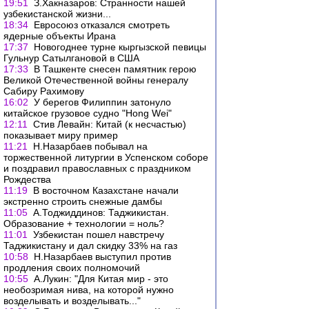
19:51
З.Хакназаров: Странности нашей
узбекистанской жизни...
18:34
Евросоюз отказался смотреть
ядерные объекты Ирана
17:37
Новогоднее турне кыргызской певицы
Гульнур Сатылгановой в США
17:33
В Ташкенте снесен памятник герою
Великой Отечественной войны генералу
Сабиру Рахимову
16:02
У берегов Филиппин затонуло
китайское грузовое судно "Hong Wei"
12:11
Стив Левайн: Китай (к несчастью)
показывает миру пример
11:21
Н.Назарбаев побывал на
торжественной литургии в Успенском соборе
и поздравил православных с праздником
Рождества
11:19
В восточном Казахстане начали
экстренно строить снежные дамбы
11:05
А.Тоджиддинов: Таджикистан.
Образование + технологии = ноль?
11:01
Узбекистан пошел навстречу
Таджикистану и дал скидку 33% на газ
10:58
Н.Назарбаев выступил против
продления своих полномочий
10:55
А.Лукин: "Для Китая мир - это
необозримая нива, на которой нужно
возделывать и возделывать..."