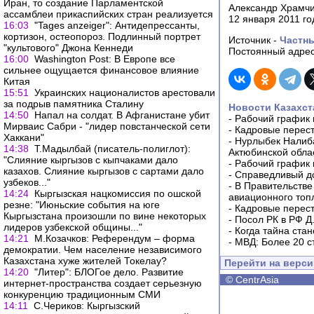
Иран, то создание Парламентской
Александр Храмч
ассамблеи прикаспийских стран реализуется
12 января 2011 го
16:03
"Tages anzeiger": Антидепрессанты,
кортизон, остеопороз. Подлинный портрет
Источник -
Частн
"культового" Джона Кеннеди
Постоянный адрес
16:00
Washington Post: В Европе все
сильнее ощущается финансовое влияние
Китая
15:51
Украинских националистов арестовали
за подрыв памятника Сталину
Новости Казахст
14:50
Напал на солдат. В Афганистане убит
-
Рабочий график 
Мирваис Сабри - "лидер повстанческой сети
-
Кадровые перес
Хаккани"
-
Нурлыбек Налиб
14:38
Т.Мадылбай (писатель-полиглот):
Актюбинской обла
"Слияние кыргызов с кыпчаками дало
-
Рабочий график 
казахов. Слияние кыргызов с сартами дало
-
Справедливый до
узбеков..."
-
В Правительстве
14:24
Кыргызская нацкомиссия по ошской
авиационного топ
резне: "Июньские события на юге
-
Кадровые перес
Кыргызстана произошли по вине некоторых
-
Посол РК в РФ Д
лидеров узбекской общины..."
-
Когда тайна ста
14:21
М.Козачков: Референдум – форма
-
МВД: Более 20 с
демократии. Чем население независимого
Казахстана хуже жителей Токелау?
Перейти на верс
14:20
"Литер": БЛОГое дело. Развитие
©
CentrAsia
интернет-пространства создает серьезную
конкуренцию традиционным СМИ
14:11
С.Чериков: Кыргызский