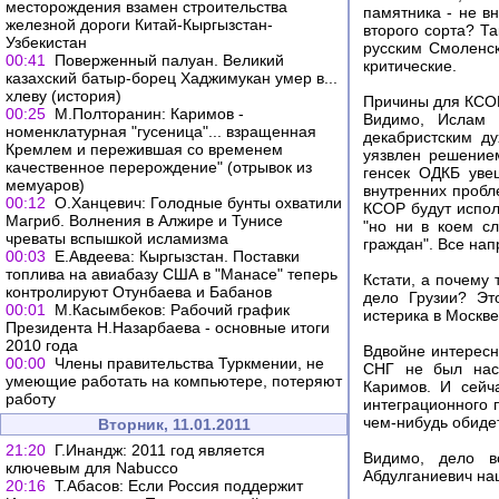
месторождения взамен строительства
памятника - не в
железной дороги Китай-Кыргызстан-
второго сорта? Т
Узбекистан
русским Смоленс
00:41
Поверженный палуан. Великий
критические.
казахский батыр-борец Хаджимукан умер в...
хлеву (история)
Причины для КС
00:25
М.Полторанин: Каримов -
Видимо, Ислам 
номенклатурная "гусеница"... взращенная
декабристским д
Кремлем и пережившая со временем
уязвлен решение
качественное перерождение" (отрывок из
генсек ОДКБ уве
мемуаров)
внутренних пробл
00:12
О.Ханцевич: Голодные бунты охватили
КСОР будут испол
Магриб. Волнения в Алжире и Тунисе
"но ни в коем с
чреваты вспышкой исламизма
граждан". Все нап
00:03
Е.Авдеева: Кыргызстан. Поставки
топлива на авиабазу США в "Манасе" теперь
Кстати, а почему
контролируют Отунбаева и Бабанов
дело Грузии? Эт
00:01
М.Касымбеков: Рабочий график
истерика в Москве
Президента Н.Назарбаева - основные итоги
2010 года
Вдвойне интересно
00:00
Члены правительства Туркмении, не
СНГ не был наст
умеющие работать на компьютере, потеряют
Каримов. И сейч
работу
интеграционного 
чем-нибудь обидет
Вторник, 11.01.2011
21:20
Г.Инандж: 2011 год является
Видимо, дело в
ключевым для Nabucco
Абдулганиевич на
20:16
Т.Абасов: Если Россия поддержит