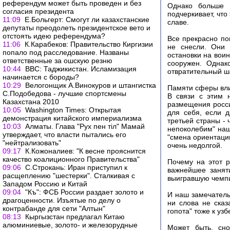
референдум может быть проведен и без
Однако больше в
согласия президента
подчеркивает, что
11:09
Е.Больгерт: Смогут ли казахстанские
славе.
депутаты преодолеть президентское вето и
отстоять идею референдума?
Все прекрасно по
11:06
К.Карабеков: Правительство Киргизии
не снесли. Они 
попало под расследование. Названы
остановки на воин
ответственные за ошскую резню
сооружен. Однак
10:44
ВВС: Таджикистан. Исламизация
отвратительный ш
начинается с бороды?
10:29
Велогонщик А.Винокуров и штангистка
Памяти сферы вл
С.Подобедова - лучшие спортсмены
В связи с этим 
Казахстана 2010
размещения росси
10:05
Washington Times: Открытая
для себя, если 
демонстрация китайского империализма
третьей страны -
10:03
Алматы. Глава "Рух пен тiл" Мамай
непоколебим" наш
утверждает, что власти пытались его
"смена ориентации
"нейтрализовать"
очень недолгой.
09:17
К.Кожоналиев: "К весне прояснится
качество коалиционного Правительства"
Почему на этот р
09:06
С.Строкань: Иран приступил к
важнейшее занят
расщеплению "шестерки". Сталкивая с
выигравшую чемпио
Западом Россию и Китай
09:04
"Къ": ФСБ России раздает золото и
И наш замечатель
драгоценности. Изъятые по делу о
ни слова не сказ
контрабанде для сети "Алтын"
гопота" тоже к уз
08:13
Кыргызстан предлагал Китаю
алюминиевые, золото- и железорудные
Может быть, сно