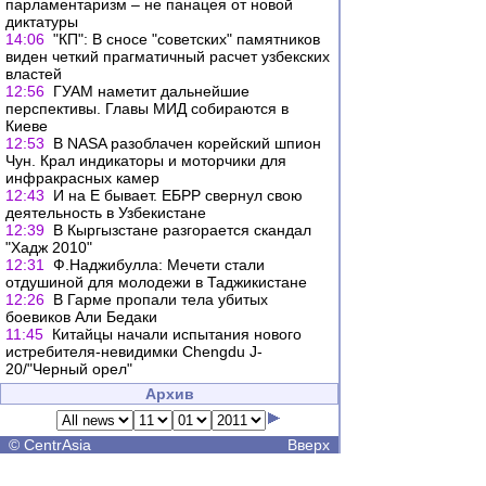
парламентаризм – не панацея от новой
диктатуры
14:06
"КП": В сносе "советских" памятников
виден четкий прагматичный расчет узбекских
властей
12:56
ГУАМ наметит дальнейшие
перспективы. Главы МИД собираются в
Киеве
12:53
В NASA разоблачен корейский шпион
Чун. Крал индикаторы и моторчики для
инфракрасных камер
12:43
И на Е бывает. ЕБРР свернул свою
деятельность в Узбекистане
12:39
В Кыргызстане разгорается скандал
"Хадж 2010"
12:31
Ф.Наджибулла: Мечети стали
отдушиной для молодежи в Таджикистане
12:26
В Гарме пропали тела убитых
боевиков Али Бедаки
11:45
Китайцы начали испытания нового
истребителя-невидимки Chengdu J-
20/"Черный орел"
Архив
©
CentrAsia
Вверх