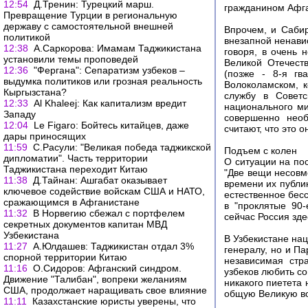
12:54
Д.Тренин: Турецкий марш.
гражданином Афга
Превращение Турции в региональную
державу с самостоятельной внешней
Впрочем, и Сабир
политикой
внезапной ненавис
12:38
А.Саркорова: Имамам Таджикистана
говоря, в очень 
установили темы проповедей
Великой Отечест
12:36
"Фергана": Сепаратизм узбеков –
(позже - 8-я гв
выдумка политиков или грозная реальность
Волоколамском, 
Кыргызстана?
службу в Советс
12:33
Al Khaleej: Как капитализм вредит
национального ми
Западу
совершенно необ
12:04
Le Figaro: Бойтесь китайцев, даже
считают, что это 
дары приносящих
11:59
С.Расули: "Великая победа таджикской
Подъем с колен
дипломатии". Часть территории
О ситуации на по
Таджикистана переходит Китаю
"Две вещи несовм
11:38
Д.Тайнан: Ашгабат оказывает
времени их публи
ключевое содействие войскам США и НАТО,
естественное бесс
сражающимся в Афганистане
в "проклятые 90
11:32
В Норвегию сбежал с портфелем
сейчас Россия зде
секретных документов капитан МВД
Узбекистана
В Узбекистане на
11:27
А.Юлдашев: Таджикистан отдал 3%
генералу, но и Па
спорной территории Китаю
независимая стр
11:16
О.Сидоров: Афганский синдром.
узбеков любить со
Движение "Талибан", вопреки желаниям
никакого пиетета 
США, продолжает наращивать свое влияние
общую Великую во
11:11
Казахстанские юристы уверены, что