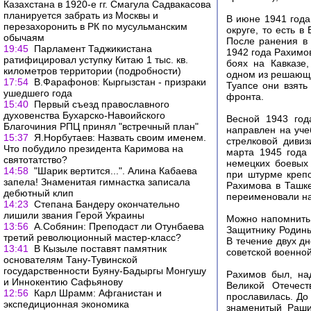
Казахстана в 1920-е гг. Смагула Садвакасова
планируется забрать из Москвы и
В июне 1941 года
перезахоронить в РК по мусульманским
округе, то есть 
обычаям
После ранения в
19:45
Парламент Таджикистана
1942 года Рахимов
ратифицировал уступку Китаю 1 тыс. кв.
боях на Кавказе
километров территории (подробности)
одном из решающи
17:54
В.Фарафонов: Кыргызстан - призраки
Туапсе они взять
ушедшего года
фронта.
15:40
Первый съезд православного
духовенства Бухарско-Навоийского
Весной 1943 год
Благочиния РПЦ принял "встречный план"
направлен на уче
15:37
Я.Норбутаев: Назвать своим именем.
стрелковой дивиз
Что побудило президента Каримова на
марта 1945 года
святотатство?
немецких боевых 
14:58
"Шарик вертится...". Алина Кабаева
при штурме крепо
запела! Знаменитая гимнастка записала
Рахимова в Ташке
дебютный клип
переименовали на
14:23
Степана Бандеру окончательно
лишили звания Герой Украины
Можно напомнить,
13:56
А.Собянин: Преподаст ли Отунбаева
Защитнику Родины
третий революционный мастер-класс?
В течение двух дн
13:41
В Кызыле поставят памятник
советской военно
основателям Тану-Тувинской
государственности Буяну-Бадыргы Монгушу
Рахимов был, на
и Иннокентию Сафьянову
Великой Отечест
12:56
Карл Шрамм: Афганистан и
прославилась. До
экспедиционная экономика
знаменитый Раши