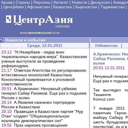
Архив
|
Страны
|
Персоны
|
Каталог
|
Новости
|
Дискуссии
|
Анекдо
|
ЦентрАзия
|
Афганистан
|
Казахстан
|
Кыргызстан
|
Таджикистан
|
Новости и события
|
Среда, 12.01.2011
Узбекистан
|
23:12
"Н.Назарбаев - лидер всех
А.Храмчихин: Не
тюркоязычных народов мира". Казахстанские
Сабир Рахимов. 
ученые выступили за проведение
колен
референдума
20:51 12.01.2011
21:17
Ответсек Агентства по регулированию
естественных монополий Казахстана
Ненужный генера
Конопляный привлекается к уголовной
Еще раз о подъем
ответственности
20:51
А.Храмчихин: Ненужный узбекам
Так выглядел п
генерал Сабир Рахимов. Еще раз о подъеме
Ташкенте
России с колен
fromuz.com
20:14
А.Яковлев назначен торгпредом
России в Казахстане
7 января 2011 
20:10
Правящая в Казахстане партия "Нур
памятник Герою
Отан" создает "Общенациональную
майору Сабиру Р
коалицию демократических сил"
шесть бульдозер
19:56
Прах наркома просвещения
протестов), но и в