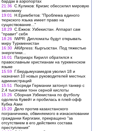
бардак в аэропортах
21:36
С.Куликов: Кризис обессилил мировую
экономику
19:01
Н.Еримбетов: "Проблема единого
тюркского языка имеет право на
существование..."
18:29
С.Ежков: Узбекистан. Аппарат сам
"правит" себя
18:26
IWPR: Дипломаты будут открывать
миру Туркменистан
16:30
АКИpress: Кыргызстан. Под тяжестью
энергетики...
16:01
Патриарх Кирилл обратился к
православным христианам на туркменском
языке
15:59
Г.Бердымухамедов уволил 18 и
назначил 10 новых руководителей местных
администраций
15:51
Посреди Германии затонул танкер с
2,4 тысячами тонн серной кислоты
15:26
Сборная Узбекистана по футболу
одолела Кувейт и пробилась в плей-офф
Кубка Азии
15:20
Дело против казахстанского
пограничника, обвиняемого в изнасиловании
гражданки Киргизии, прекращено "за
отсутствием в его действиях состава
преступления"