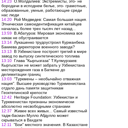
14:23
О.Молдалиев: Экстремисты, это- не
бородачи в исподнем белье, это- грамотные,
образованные, умные, работающие среди
нас люди
14:20
Рой Медведев: Самая большая нация.
Этническая самоидентификация китайцев
началась более трех тысяч лет назад...
13:59
В.Абатуров: Мировая экономика все
никак не обустраивается
13:14
Лукашенко трудоустроил Курманбека
Бакиева директором военного завода?
13:13
В Узбекистане построят третий в мире
завод по выпуску синтетического топлива
13:10
Глава "Кыргызгаза" Т.Кулмурзаев:
Кыргызстан не может забрать у Узбекистана
месторождения газа в Баткене до
делимитации границ
13:03
"Туркмены – необычайно отважная
нация". Высшее руководство Туркменистана
отдало дань памяти защитникам
Геоктепинской крепости
12:42
Heritage Foundation: Узбекистан и
Туркменистан признаны экономически
абсолютно несвободными странами
12:37
Живее всех живых... Самый известный
тадж-басмач Мулло Абдулло может
скрываться в Вахдате
12:11
"Бои" местного значения. В Казахстане