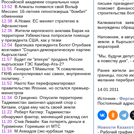
Российской академии социальных наук
письме президент
13:52
В Алматы появился свой Вольф
поможет финансо
Мессинг. 16-летняя гипнотизерша "бомбит"
строительства бол
обменники
12:38
А.Новик: ЕС меняет стратегию в
Калмаматов заяв
Афганистане
вынуждены обраща
12:36
Жители киргизского анклава Барак на
территории Узбекистана попросили помощи
Напомним, в авгу
у президента США, как у тезки
земли в Кыргызс
12:04
Братишка президента Болот Отунбаев
мораторий.
возглавил "Социал-демократическую партию
Кыргызстана"
"Мы, будучи депу
11:57
Будет ли "втихую" продана России
в повестку дня", -
кыргызская ГЭС Камбар-Ата-2?
11:55
Генерал Т.Мамытов: "К сожалению,
Ранее жители ан
ГКНБ контролировал нас самих, внутреннюю
границы, после и
политику..."
желание перебрат
11:52
Наото Кан переформатировал
правительство Японии, но остался премьер-
14.01.2011
министром
11:34
О.Гриценко: Откусили территорию.
Источник -
Ферга
Таджикистан закончил царский спор с
Постоянный адрес
Китаем, отдав ему часть своей земли
11:22
Роберт Катлер: Таджикистан
обнаружил фактор, меняющий расклад сил
11:20
Стив Левайн: Как потерять деньги в
Туркмении. Горемыки от МТС
Новости Казахст
11:16
М.Ахмадов (экс-курбаши тадж-
-
Рабочий график 