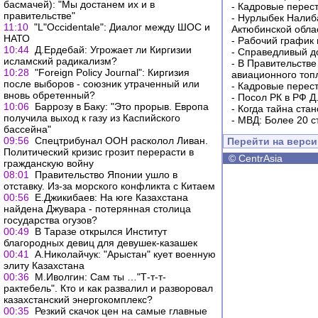
басмачей): "Мы достанем их и в
-
Кадровые перес
правительстве"
-
Нурлыбек Налиб
11:10
"L"Occidentale": Диалог между ШОС и
Актюбинской обла
НАТО
-
Рабочий график 
10:44
Д.Ердебай: Угрожает ли Киргизии
-
Справедливый до
исламский радикализм?
-
В Правительстве
10:28
"Foreign Policy Journal": Киргизия
авиационного топ
после выборов - союзник утраченный или
-
Кадровые перес
вновь обретенный?
-
Посол РК в РФ Д
10:06
Баррозу в Баку: "Это прорыв. Европа
-
Когда тайна ста
получила выход к газу из Каспийского
-
МВД: Более 20 с
бассейна"
09:56
Спецтрибунал ООН расколол Ливан.
Перейти на верс
Политический кризис грозит перерасти в
©
CentrAsia
гражданскую войну
08:01
Правительство Японии ушло в
отставку. Из-за морского конфликта с Китаем
00:56
Е.Джикибаев: На юге Казахстана
найдена Джувара - потерянная столица
государства огузов?
00:49
В Таразе открылся Институт
благородных девиц для девушек-казашек
00:41
А.Николайчук: "Арыстан" кует военную
элиту Казахстана
00:36
М.Иволгин: Сам ты …"Т-т-т-
рактебель". Кто и как развалил и разворовал
казахстанский энергокомплекс?
00:35
Резкий скачок цен на самые главные