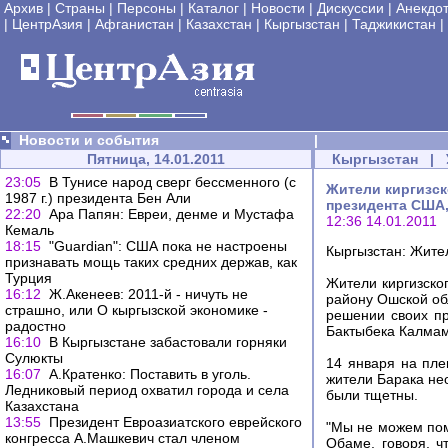
Архив
|
Страны
|
Персоны
|
Каталог
|
Новости
|
Дискуссии
|
Анекдо
|
ЦентрАзия
|
Афганистан
|
Казахстан
|
Кыргызстан
|
Таджикистан
|
Новости и события
|
Пятница, 14.01.2011
Кыргызстан
|
23:05
В Тунисе народ сверг бессменного (с
Жители киргизск
1987 г.) президента Бен Али
президента США, 
22:20
Ара Папян: Евреи, денме и Мустафа
12:36 14.01.2011
Кемаль
18:15
"Guardian": США пока не настроены
Кыргызстан: Жите
признавать мощь таких средних держав, как
Турция
Жители киргизско
16:12
Ж.Акенеев: 2011-й - ничуть не
району Ошской об
страшно, или О кыргызской экономике -
решении своих пр
радостно
Бактыбека Калмам
16:10
В Кыргызстане забастовали горняки
Сулюкты
14 января на пле
16:07
А.Кратенко: Поставить в уголь.
жители Барака не
Ледниковый период охватил города и села
были тщетны.
Казахстана
13:55
Президент Евроазиатского еврейского
"Мы не можем пом
конгресса А.Машкевич стал членом
Обаме, говоря, ч