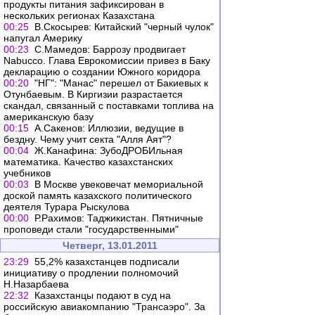
продукты питания зафиксирован в
нескольких регионах Казахстана
00:25
В.Скосырев: Китайский "черный чулок"
напугал Америку
00:23
С.Мамедов: Баррозу продвигает
Nabucco. Глава Еврокомиссии привез в Баку
декларацию о создании Южного коридора
00:20
"НГ": "Манас" перешел от Бакиевых к
Отунбаевым. В Киргизии разрастается
скандал, связанный с поставками топлива на
американскую базу
00:15
А.Сакенов: Иллюзии, ведущие в
бездну. Чему учит секта "Алля Аят"?
00:04
Ж.Канафина: ЗубоДРОБИльная
математика. Качество казахстанских
учебников
00:03
В Москве увековечат мемориальной
доской память казахского политического
деятеля Турара Рыскулова
00:00
Р.Рахимов: Таджикистан. Пятничные
проповеди стали "государственными"
Четверг, 13.01.2011
23:29
55,2% казахстанцев подписали
инициативу о продлении полномочий
Н.Назарбаева
22:32
Казахстанцы подают в суд на
российскую авиакомпанию "Трансаэро". За