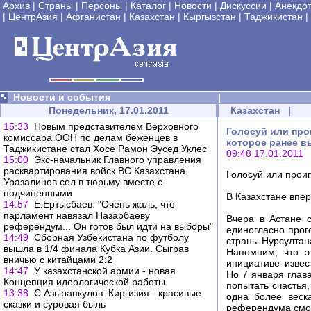
Архив
|
Страны
|
Персоны
|
Каталог
|
Новости
|
Дискуссии
|
Анекдо
|
ЦентрАзия
|
Афганистан
|
Казахстан
|
Кыргызстан
|
Таджикистан
|
Новости и события
|
Понедельник, 17.01.2011
Казахстан
|
15:33
Новым представителем Верховного
Голосуй или про
комиссара ООН по делам беженцев в
которое ранее в
Таджикистане стал Хосе Рамон Эусед Уклес
09:48 17.01.2011
15:00
Экс-начальник Главного управления
расквартирования войск ВС Казахстана
Голосуй или прои
Уразалинов сел в тюрьму вместе с
подчиненными
В Казахстане впе
14:57
Е.Ертысбаев: "Очень жаль, что
парламент навязал Назарбаеву
Вчера в Астане 
референдум... Он готов был идти на выборы"
единогласно про
14:49
Сборная Узбекистана по футболу
страны Нурсултан
вышла в 1/4 финала Кубка Азии. Сыграв
Напомним, что э
вничью с китайцами 2:2
инициативе извес
14:47
У казахстанской армии - новая
Но 7 января глав
Концепция идеологической работы
попытать счастья,
13:38
С.Азыранкулов: Киргизия - красивые
одна более веск
сказки и суровая быль
референдума смог