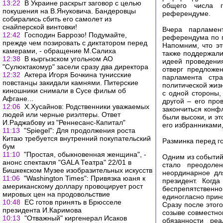
13:22
В Украине раскрыт заговор с целью
общего числа г
покушения на В.Януковича. Бандеровцы
референдуме.
собирались сбить его самолет из
снайперской винтовки!
Вчера парламен
12:42
Господин Баррозо! Подумайте,
референдума по 
прежде чем позировать с диктатором перед
Напомним, что эт
камерами, - обращение М.Салиха
также поддержали
12:38
В кыргызском угольном АО
идеей проведени
"Сулюктакомур" засели сразу два директора
отверг предложе
12:32
Актера Игоря Бочкина тунисские
парламента стр
повстанцы закидали камнями. Питерские
политической жизн
киношники снимали в Сусе фильм об
с одной стороны,
Афгане...
другой – его про
12:06
Х.Хусайнов: Родственники уважаемых
закончиться конф
людей или черные риэлтеры. Ответ
были высоки, и э
И.Раджабову из "Реннесанс-Капитал"
его избранниками,
11:13
"Spiegel": Для продолжения роста
Китаю требуется внутренний покупательский
Разминка перед г
бум
11:10
"Простая, обыкновенная женщина", -
Одним из событий
анонс спектакля "GALA Театра" 22/01 в
стало преодоле
Бишкекском Музее изобразительных искусств
неординарное дл
11:06
"Washington Times": Привязка юаня к
президент. Когд
американскому доллару провоцирует рост
беспрепятственн
мировых цен на продовольствие
единогласно приня
10:48
ЕС готов принять в Брюсселе
Сразу после этог
президента И.Каримова
созыве совместног
10:13
"Отважный" киргенерал Исаков
обязанности реа