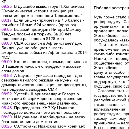
КР
09:25
В Душанбе вышел труд Н.Хоналиева
Победил рефере
"Экономическая история и концепция
развития промышленности Таджикистана"
Чуть позже стало 
09:17
Если Бишкек тряхнет на 7,5 баллов -
референдуму. Са
погибнет 16 тыс. 624 человек (прогноз)
аргументами в п
09:05
Бывший президент Нигера Мамаду
продления полно
Танджа посажен в тюрьму. За 10 лет
Жолшибеков, выст
правления разворовал $128 млн
обсуждалась каза
09:03
США остаются в Афганистане? Джо
– При этом выск
Байден уже не обещает вывести
предложения реал
американские войска из Афганистана в 2014
каких-либо конст
году
Нации, и прове
09:00
Кто не спрятался, премьер не виноват.
общественных от
В Ташкенте начался очередной массовый
Жолшибеков.
слом домов
Депутаты особо 
08:53
А.Баунов: Тунисская народная. Для
главы государств
свержения гнилого режима не нужны ни
подчеркнул, что
демократическая оппозиция, ни диссиденты,
будущее, свою суд
ни поддержка западных СМИ
– Согласно стать
08:52
Хуссейн Шариатмадари: Говоря о
государственной 
мотивации беспримерного сопротивления
республиканский
иранского народа внешнему давлению...
таких основных 
08:48
Председатель КНР Ху Цзиньтао:
волеизъявления
Господство доллара - это дело прошлого
референдуме при
08:39
И.Мурниеце: Азербайджан - на весах
такому важному 
благосостояние и демократия
принципам, – нап
08:26
С.Строкань: Иранский атом крепчает.
В свою очередь, 