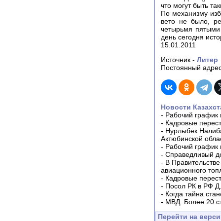
что могут быть та
По механизму изб
вето не было, р
четырьмя пятыми 
день сегодня исто
15.01.2011
Источник -
Литер
Постоянный адрес
Новости Казахст
-
Рабочий график 
-
Кадровые перес
-
Нурлыбек Налиб
Актюбинской обла
-
Рабочий график 
-
Справедливый до
-
В Правительстве
авиационного топ
-
Кадровые перес
-
Посол РК в РФ Д
-
Когда тайна ста
-
МВД: Более 20 с
Перейти на верс