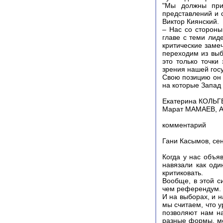
"Мы должны прис
представлений и 
Виктор Киянский.
– Нас со стороны
главе с теми лид
критические заме
переходим из выб
это только точки
зрения нашей госу
Свою позицию он а
на которые Запад 
Екатерина КОЛЬГЕ
Марат МАМАЕВ, 
комментарий
Гани Касымов, се
Когда у нас объя
навязали как оди
критиковать.
Вообще, в этой с
чем референдум. 
И на выборах, и 
мы считаем, что у
позволяют нам н
разные формы, ме