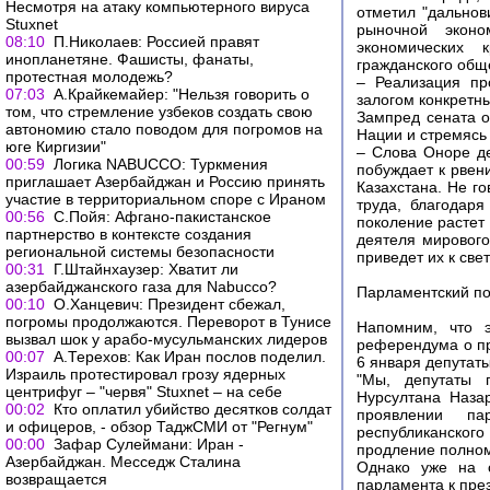
Несмотря на атаку компьютерного вируса
отметил "дальнов
Stuxnet
рыночной эконо
08:10
П.Николаев: Россией правят
экономических 
инопланетяне. Фашисты, фанаты,
гражданского обще
протестная молодежь?
– Реализация пр
07:03
А.Крайкемайер: "Нельзя говорить о
залогом конкретны
том, что стремление узбеков создать свою
Зампред сената о
автономию стало поводом для погромов на
Нации и стремясь 
юге Киргизии"
– Слова Оноре де
00:59
Логика NABUCCO: Туркмения
побуждает к рвен
приглашает Азербайджан и Россию принять
Казахстана. Не г
участие в территориальном споре с Ираном
труда, благодар
00:56
С.Пойя: Афгано-пакистанское
поколение растет 
партнерство в контексте создания
деятеля мирового
региональной системы безопасности
приведет их к све
00:31
Г.Штайнхаузер: Хватит ли
азербайджанского газа для Nabucco?
Парламентский по
00:10
О.Ханцевич: Президент сбежал,
погромы продолжаются. Переворот в Тунисе
Напомним, что э
вызвал шок у арабо-мусульманских лидеров
референдума о пр
00:07
А.Терехов: Как Иран послов поделил.
6 января депутаты
Израиль протестировал грозу ядерных
"Мы, депутаты 
центрифуг – "червя" Stuxnet – на себе
Нурсултана Назар
00:02
Кто оплатил убийство десятков солдат
проявлении па
и офицеров, - обзор ТаджСМИ от "Регнум"
республиканског
00:00
Зафар Сулеймани: Иран -
продление полном
Азербайджан. Месседж Сталина
Однако уже на с
возвращается
парламента к пре