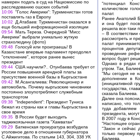
намерен подать в суд на Нацкомиссию по
"потенциал Конс
расследованию ошских событий
количеством голо
10:06
"Голос Америки": Туркменистан готов
палат.
поставлять газ в Европу
Ранее Анатолий Б
10:02
Д.Атабаев: Туркменистан оказался в
и она будет пос
еще большей информационной изоляции
решила все-таки п
09:54
Мать Тереза. Очередной "Мисс
– В соответствии
Америки" выбрали уникально жуткую
рассмотреть и пр
страхолюдину (фото)
палат принимает
09:48
Голосуй или проиграешь! В
процентов депут
Казахстане впервые парламент преодолел
проведение рефер
"отклонение", которое ранее вынес
вопрос будет реш
президент
Однако в рядах 
09:44
США научили?.. Отунбаева требует от
утром. Так, Бали
России повышения арендной платы за
"Мы сегодня не н
присутствие военной базы в Кыргызстане
дополнении в Ко
09:42
М.Асангалиева: Революционер и
(инициативной гр
автомобиль. Почему кыргызские чиновники
государства, глав
постоянно злоупотребляют служебным
сказала Балиева.
транспортом
Далее она пояснил
09:38
"Independent": Президент Туниса
написано, что то
бежал из страны как и главы Кыргызстана в
туда добавляем 
свое время
президента, могу
09:35
В России будет выходить
В 2007 году в Кон
таджикоязычная газета "Хамватан"
"Настоящее огран
09:29
Баткенская прокуратура возбудила
"Закон и сейчас 
уголовное дело в отношении губернатора
только первому п
С.Айжигитова. По статьям 143, 304, 338 УК
Балиева.