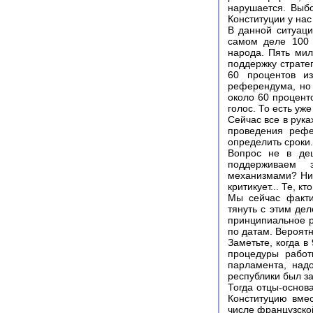
нарушается. Выб
Конституции у нас
В данной ситуаци
самом деле 100 
народа. Пять мил
поддержку страте
60 процентов из
референдума, но 
около 60 процент
голос. То есть уж
Сейчас все в рук
проведения рефе
определить сроки.
Вопрос не в де
поддерживаем 
механизмами? Ниче
критикует... Те, к
Мы сейчас факти
тянуть с этим де
принципиальное р
по датам. Вероятн
Заметьте, когда 
процедуры работ
парламента, над
республики был за
Тогда отцы-основа
Конституцию вмес
числе французско