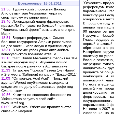
"Отклонить предл
Воскресенье, 16.01.2011
референдум изме
21:56
Туркменский спортсмен Джавад
парламентом Рес
Ачилов выиграл Чемпионат мира по
Конституции Респу
спортивному метанию ножа
говорилось в текст
19:40
Легендарный лидер французских
В прошлом году в
правых Ле Пен ушел из большой политики.
инициативы парла
"Национальный фронт" возглавила его дочь -
90 процентов деп
Марин
Нурсултан Назарб
18:51
Вердикт референдума. Самое
Глава государств
большое государство Африки развалилось
первый знаковый 
на две части - исламскую и христианскую
обретения в стр
13:31
В Москве узбек угнал автомобиль
Назарбаев заручи
венесуэльского военного атташе
политику по укре
12:13
"КП": Вилли Мельников говорит на 104
Вполне возможно, 
языках народов мира! Изучение пошло
очередное голосо
быстрее после ранения в Афганистане
инициативной гру
11:33
Татарские "Камазы" взяли 1-е (Чагин)
процента от обще
и 2-е места (Кабиров) на ралли "Дакар-2011"
плебисците. А э
11:09
"Он кричал: Ася! Ася!" . Польский
полномочий главы 
журнал Wprost опубликовал материалы
Но есть и еще од
следствия по делу об авиакатастрофе под
республике прош
Смоленском
делегирования е
10:56
Комитет по спасению беженцев из
формировать к
Узбекистана запустил свой сайт -
государственног
www.uzref.org
парламентской ф
01:09
Wikileaks: Узбекское правительство
Но если в 2007 
связано с мафией
укрепление на п