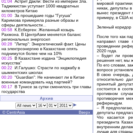
01:04
Астрит Дакли: Вести из империи Зла.
мировой практики
Таджикистан уступает 1000 квадратных
никак, депутаты в
километров Китаю
вынес президент 
01:00
За прошедшие годы "Гугуша"
примеру, в США ко
Каримова примеряла разные образы и
сферы деятельности...
Зеленый коридор
00:58
К.Есберген: Желанный козырь
Рахмона. В ЦентрАзии меняется баланс
После того как па
региональных энергосил
направил главе 
00:28
"Литер": Энергетический факт. Цены
проведении рефер
на электроэнергию в Казахстане опять
2020 года.
поднимутся более чем на 10%
– Будет ли пров
00:25
В Казахстане издана "Энциклопедия
решения нет, мы ж
искусства"
По его словам, за
00:22
И.Галушко: Страсти по хиджабу в
вопросе установл
шымкентских школах
В свою очередь, 
00:20
"Guardian": Не начинают ли в Китае
относительно да
военные командовать над партией?
принятый депута
00:17
В Тунисе за сутки сменилось три главы
состоится в соот
государства
противном случа
Архив
противоречия ме
референдум.
– Я предполагаю,
©
CentrAsia
Вверх
депутаты предлага
Что касается р
президента Казах
внутренним делам 
лучше для страны