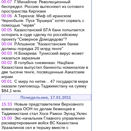
00:07
Г.Михайлов: Революционный
беспредел. Россию вытесняют из сотового
пространства Киргизии
00:06
А.Терехов: Миф об иранском
Чернобыле. Пуск "Бушера" хотят сорвать с
помощью "червя"
00:05
Казахстанский БТА банк попытается
оспорить в суде сделку по российскому
проекту "Северное Домодедово"?
00:04
Р.Алшанов: "Казахстанские банки
должны порядка 20 млрд тенге"
00:03
Н.Бокарева: Тунисский вирус может
оказаться заразным
00:02
В голубых снежинках. Нацбанк
Казахстана выпустил банкноты номиналом в
две тысячи тенге, посвященные Азиатским
играм
00:01
С миру по нитке... 47 государств мира
оказали гумпомощь Таджикистану на сумму
$84,1 млн.
Понедельник, 17.01.2011
15:33
Новым представителем Верховного
комиссара ООН по делам беженцев в
Таджикистане стал Хосе Рамон Эусед Уклес
15:00
Экс-начальник Главного управления
расквартирования войск ВС Казахстана
Уразалинов сел в тюрьму вместе с