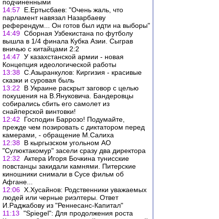
подчиненными
14:57
Е.Ертысбаев: "Очень жаль, что
парламент навязал Назарбаеву
референдум... Он готов был идти на выборы"
14:49
Сборная Узбекистана по футболу
вышла в 1/4 финала Кубка Азии. Сыграв
вничью с китайцами 2:2
14:47
У казахстанской армии - новая
Концепция идеологической работы
13:38
С.Азыранкулов: Киргизия - красивые
сказки и суровая быль
13:22
В Украине раскрыт заговор с целью
покушения на В.Януковича. Бандеровцы
собирались сбить его самолет из
снайперской винтовки!
12:42
Господин Баррозо! Подумайте,
прежде чем позировать с диктатором перед
камерами, - обращение М.Салиха
12:38
В кыргызском угольном АО
"Сулюктакомур" засели сразу два директора
12:32
Актера Игоря Бочкина тунисские
повстанцы закидали камнями. Питерские
киношники снимали в Сусе фильм об
Афгане...
12:06
Х.Хусайнов: Родственники уважаемых
людей или черные риэлтеры. Ответ
И.Раджабову из "Реннесанс-Капитал"
11:13
"Spiegel": Для продолжения роста