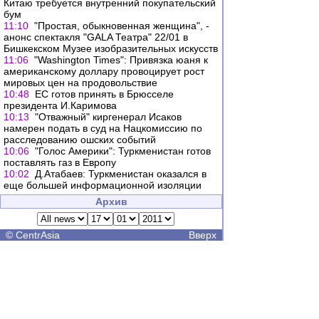
Китаю требуется внутренний покупательский
бум
11:10
"Простая, обыкновенная женщина", -
анонс спектакля "GALA Театра" 22/01 в
Бишкекском Музее изобразительных искусств
11:06
"Washington Times": Привязка юаня к
американскому доллару провоцирует рост
мировых цен на продовольствие
10:48
ЕС готов принять в Брюсселе
президента И.Каримова
10:13
"Отважный" киргенерал Исаков
намерен подать в суд на Нацкомиссию по
расследованию ошских событий
10:06
"Голос Америки": Туркменистан готов
поставлять газ в Европу
10:02
Д.Атабаев: Туркменистан оказался в
еще большей информационной изоляции
Архив
©
CentrAsia
Вверх