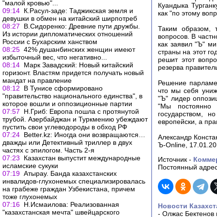
"малой кровью"...
Куандыка Турганк
09:14
К.Расул-заде: Таджикская земля и
как "по этому воп
девушки в обмен на китайский ширпотреб
08:27
В.Сидоренко: Древние пути дружбы.
Таким образом, 
Из истории дипломатических отношений
вопросов. В частн
России с Бухарским ханством
как заявил "Ъ" м
08:25
42% душанбинских женщин имеют
страны на этот го
избыточный вес, что негативно...
решит этот вопр
08:14
Марк Завадский: Новый китайский
резерва правитель
горизонт. Властям придется получать новый
мандат на правление
Решение парламен
08:12
В Тунисе сформировано
что мы себя униж
"правительство национального единства", в
"Ъ" лидер оппоз
которое вошли и оппозиционные партии
"Мы постоянно 
07:57
Н.Гриб: Европа пошла с протянутой
государством, н
трубой. Азербайджан и Туркмению убеждают
европейски, а пра
пустить свои углеводороды в обход РФ
07:24
Вetter.kz: Иногда они возвращаются…
Александр Конста
дважды или Детективный триллер в двух
Ъ-Online, 17.01.2
частях с эпилогом. Часть 2-я
07:23
Казахстан выпустит международные
Источник -
Комме
исламские сукуки
Постоянный адрес
07:19
Атырау. Банда казахстанских
инвалидов-глухонемых специализировалась
на грабеже граждан Узбекистана, причем
тоже глухонемых
07:16
Н.Исмаилова: Реализованная
Новости Казахст
"казахстанская мечта" швейцарского
-
Олжас Бектенов 