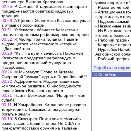
пенсионера Виктора Храпунова
узком формате в 
02:35
Р. Самиев: В таджикском госаппарате
-
Развитие легкой
придерживаются советских кадровых
-
Агитационная гр
традиций
встретилась с пр
00:58
А.Щеглов: Экономика Казахстана ушла
-
Подозреваемый в
в отрыв от российской
-
Незаконные займ
00:51
Узбекистан обвиняет Казахстан в
-
Из Вьетнама экс
плагиате программ реформирования страны
игорного бизнеса
00:32
И.Маляр: Грани таланта. Памяти
-
Рабочий график 
выдающегося казахстанского историка
-
Кадровые перес
Г.Дахшлейгера
-
Нурлыбек Налиб
00:28
"Къ": На пути к вечности. Парламент
Актюбинской обла
Казахстана поддержал референдум о
-
Рабочий график 
продлении полномочий Нурсултана
Назарбаева
Перейти на верс
00:24
М.Мырзакул: Слово за Китаем.
©
CentrAsia
Очередной "пузырь" ждать с Поднебесной?!
00:22
А.Дереникьян: Модернизация как
комплексное развитие. О необходимости
евразийского Большого проекта
00:21
Наиля Бекмаханова: "История – моя
судьба"
00:11
Н.Хамрабаева: Китаю после раздела
территории с Таджикистаном достанутся
богатые земли
00:10
В.Скосырев: Пекин хочет смягчить
разногласия с Вашингтоном. Но США не
прекратят поставки оружия на Тайвань