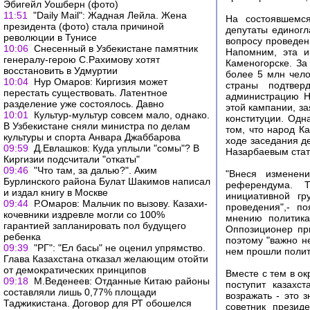
Эбигейл Уошберн (фото)
11:51
"Daily Mail": Жадная Лейла. Жена
На состоявшемся
президента (фото) стала причиной
депутаты единогл
революции в Тунисе
вопросу проведен
10:06
Снесенный в Узбекистане памятник
Напомним, эта и
генералу-герою С.Рахимову хотят
Каменогорске. За
восстановить в Удмуртии
более 5 млн чело
10:04
Нур Омаров: Киргизия может
страны подтвер
перестать существовать. Латентное
администрацию Ну
разделение уже состоялось. Давно
этой кампании, з
10:01
Культур-мультур совсем мало, однако.
конституции. Одн
В Узбекистане сняли министра по делам
том, что народ К
культуры и спорта Анвара Джаббарова
ходе заседания де
09:59
Д.Евлашков: Куда уплыли "сомы"? В
Назарбаевым стат
Киргизии подсчитали "откаты"
09:46
"Что там, за далью?". Аким
"Внеся изменен
Бурлинского района Булат Шакимов написал
референдума. 
и издал книгу в Москве
инициативной гр
09:44
Р.Омаров: Мальчик по вызову. Казахи-
проведения",- п
кочевники издревле могли со 100%
мнению политика
гарантией запланировать пол будущего
Оппозиционер при
ребенка
поэтому "важно не
09:39
"РГ": "Ел басы" не оценил упрямство.
нем прошли поли
Глава Казахстана отказал желающим отойти
от демократических принципов
Вместе с тем в ок
09:18
М.Веденеев: Отданные Китаю районы
поступит казахс
составляли лишь 0,77% площади
возражать - это 
Таджикистана. Договор для РТ обошелся
советник презид