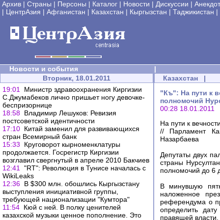
Архив
|
Страны
|
Персоны
|
Каталог
|
Новости
|
Дискуссии
|
Анекдо
|
ЦентрАзия
|
Афганистан
|
Казахстан
|
Кыргызстан
|
Таджикистан
|
Новости и события
|
Вторник, 18.01.2011
Казахстан
|
19:01
Министр здравоохранения Киргизии
"Къ": На пути к
С.Джумабеков лично пришьет ногу девочке-
полномочий Нур
беспризорнице
00:28 18.01.2011
18:58
Владимир Лешуков: Ревизия
постсоветской идентичности
На пути к вечност
17:10
Китай заменил для развивающихся
// Парламент К
стран Всемирный банк
Назарбаева
15:33
Круговорот кырноменклатуры
продолжается. Госрегистр Киргизии
Депутаты двух па
возглавил свергнутый в апреле 2010 Бакчиев
страны Нурсулта
12:41
"RT": Революция в Тунисе началась с
полномочий до 6 
WikiLeaks
12:36
В $300 млн. обошлись Кыргызстану
В минувшую пятн
выступления инициативной группы,
наложенное пре
требующей национализации "Кумтора"
референдума о пр
11:54
Кюй с ней. В полку ценителей
определить дату
казахской музыки ценное пополнение. Это
правящей власти, 