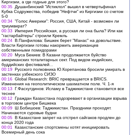
Киргизии, а где годные для этого?
00:35
Душанбинский "Истиклол" вышел в четвертьфинал
Кубка Содружества, победив "Нефтчи" из Киргизии со счетом
5-0
00:34
"Голос Америки": Россия, США, Китай - возможен ли
триумвират?
00:33
Империя Российская, а русская ли она была? Или как
"гастарбайтеры" строили Кремль
00:24
В.Панфилова: Бишкек берет "Манас" на довольствие.
Власти Киргизии готовы накормить американцев
собственными помидорами
00:20
Муса Бекиев: В Казани продолжается буйство
американских тоталитарных сект. Под видом индийских,
буддийских фестивалей...
00:19
Русского полковника Ю.Корепанова бросили умирать в
застенках узбекского СИЗО
00:16
Global Research: BRIC превращается в BRICS.
Изменения на геополитическом шахматном поле. Ч. 1-я
00:13
Г.Фасхутдинов: Исламу в Таджикистане становится все
теснее
00:12
Граждан Казахстана подозревают в организации взрыва
в торговом центре Бишкека
00:09
Ш.Бобишоев: Таджикистан. Праздники проходят.
Начинаются суровые будни
00:05
В Казахстане запрет на отстрел сайгаков продлен до
конца 2020 года
00:01
Казахстанские спортсмены хотят инициировать
Всемирный день сока