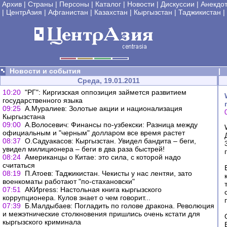
Архив
|
Страны
|
Персоны
|
Каталог
|
Новости
|
Дискуссии
|
Анекдо
|
ЦентрАзия
|
Афганистан
|
Казахстан
|
Кыргызстан
|
Таджикистан
|
Новости и события
|
Среда, 19.01.2011
10:20
"РГ": Киргизская оппозиция займется развитием
государственного языка
09:25
А.Муралиев: Золотые акции и национализация
Кыргызстана
09:00
А.Волосевич: Финансы по-узбекски: Разница между
официальным и "черным" долларом все время растет
08:37
О.Садуакасов: Кыргызстан. Увидел бандита – беги,
увидел милиционера – беги в два раза быстрей!
08:24
Американцы о Китае: это сила, с которой надо
считаться
08:19
П.Атоев: Таджикистан. Чекисты у нас лентяи, зато
военкоматы работают "по-стахановски"
07:51
АКИpress: Настольная книга кыргызского
коррупционера. Кулов знает о чем говорит...
07:39
Б.Малдыбаев: Погладить по голове дракона. Революция
и межэтнические столкновения пришлись очень кстати для
кыргызского криминала