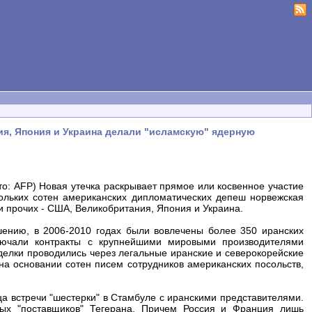
ия, Япония и Украина делали "исламскую" ядерную
о: AFP) Новая утечка раскрывает прямое или косвенное участие
ольких сотен американских дипломатических депеш норвежская
ди прочих - США, Великобритания, Япония и Украина.
шению, в 2006-2010 годах были вовлечены более 350 иранских
ючали контракты с крупнейшими мировыми производителями
делки проводились через легальные иранские и северокорейские
на основании сотен писем сотрудников американских посольств,
а встречи "шестерки" в Стамбуле с иранскими представителями.
ных "поставщиков" Тегерана. Причем Россия и Франция лишь