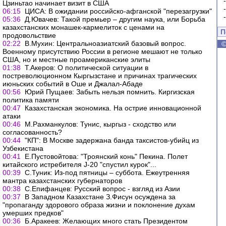
Цзиньтао начинает визит в США
06:15
ЦИСА: В ожидании российско-афганской "перезагрузки"
05:36
Д.Ювачев: Такой премьер – другим наука, или Борьба
казахстанских монашек-кармелиток с ценами на
П
продовольствие
02:22
В.Мухин: Центральноазиатский базовый вопрос.
Военному присутствию России в регионе мешают не только
США, но и местные проамериканские элиты
01:38
Т.Акеров: О политической ситуации в
постреволюционном Кыргызстане и причинах трагических
июньских событий в Оше и Джалал-Абаде
00:56
Юрий Пущаев: Забыть нельзя помнить. Киргизская
политика памяти
00:47
Казахстанская экономика. На острие инновационной
атаки
00:46
М.Рахманкулов: Тунис, кыргыз - сходство или
согласованность?
00:44
"КП": В Москве задержана банда таксистов-убийц из
Узбекистана
00:41
Е.Пустовойтова: "Троянский конь" Пекина. Полет
китайского истребителя J-20 "спустил курок"...
00:39
С.Туник: Из-под пятницы – суббота. Ежеутренняя
мантра казахстанских губернаторов
00:38
С.Епифанцев: Русский вопрос - взгляд из Азии
00:37
В Западном Казахстане З.Фисун осуждена за
"пропаганду здорового образа жизни и поклонение духам
умерших предков"
00:36
Б.Аракеев: Желающих много стать Президентом