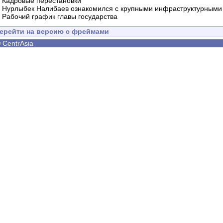
-
Кадровые перестановки
-
Нурлыбек Налибаев ознакомился с крупными инфраструктурными 
-
Рабочий график главы государства
ерейти на версию с фреймами
©
CentrAsia