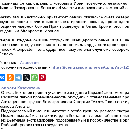
упоминаются как страны, с которыми Иран, возможно, незаконно 
были заблокированы. Данные об участии американских компаний о
Между тем в нескольких британских банках оказались счета север
осуществлении значительного числа иранских околоядерных сдел
создания ядерной бомбы Иран провернул в Китае. Кроме того, пом
по данным Aftenposten, Ираном.
Вчера в Лондоне бывший сотрудник швейцарского банка Julius B
тысяч клиентов, уводивших от налогов миллиарды долларов чере
список Aftenposten. Благодаря все тому же злополучному североко
Geneva.
Источник -
Известия
Постоянный адрес статьи -
https://centrasia.org/newsA.php?st=1
Новости Казахстана
-
Олжас Бектенов принял участие в заседании Евразийского межпра
-
Развитие легкой промышленности обсудили с отечественными пр
-
Агитационная группа Демократической партии "Ак жол" во главе с
бизнеса Алматы
-
Подозреваемый в мошенничестве в особо крупном размере экстра
-
Незаконные займы на миллиард: в Костанае вынесен обвинитель
-
Из Вьетнама экстрадирован подозреваемый в пособничестве в орг
-
Рабочий график главы государства