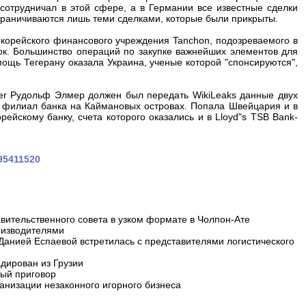
сотрудничал в этой сфере, а в Германии все известные сделки
граничиваются лишь теми сделками, которые были прикрыты.
окорейского финансового учреждения Tanchon, подозреваемого в
ок. Большинство операций по закупке важнейших элементов для
ощь Тегерану оказала Украина, ученые которой "спонсируются",
aer Рудольф Элмер должен был передать WikiLeaks данные двух
з филиал банка на Каймановых островах. Попала Швейцария и в
рейскому банку, счета которого оказались и в Lloyd"s TSB Bank-
295411520
вительственного совета в узком формате в Чолпон-Ате
оизводителями
 Данией Еспаевой встретилась с представителями логистического
дирован из Грузии
ный приговор
анизации незаконного игорного бизнеса