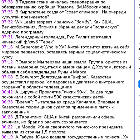
07:38
В Таджикистане началась спецоперация по
обезвреживанию курбаши "Камола" (М.Иброхимова)
07:35
В Кыргызстане создают "совет спикеров". На очереди
курултай президентов?
07:32
WikiLeaks взорвет Иранскую "бомбу". Как США,
Великобритания, Япония и Украина делали "исламскую"
ядерную программу
07:31
Легендарный голландец Руд Гуллит возглавил
чеченский ф/клуб "Терек"
07:16
М.Береговой: Who is Ху? Китай готовится взять на себя
мировое первенство, оставаясь верным социалистическому
курсу
07:12
Р.Омаров: Мы теряем наши земли. Группа юристов из
Астаны намерена судиться с американцем Д.Хоупом, который
объявил себя владельцем Луны и Марса
07:08
Е.Больгерт: Долгожданная "цифра". Казахстан
осуществил переход "от паровоза к двигателю внутреннего
сгорания" в области телевещания
06:42
А.Цирулик: Проклятие "лихих 90-х". За два года
покончили с собой почти 500 казахстанских детей
06:33
"Время": Пытательная среда Капчагая. Впервые в
Казахстане тюремщиков судят за применение пыток к
заключенным
06:23
Д.Тарантино: США и Китай разграничили сферы
влияния, но брак по расчету сохраняется
06:22
Le Monde: Жена свергнутого тунисского президента
вывезла из страны 1,5 т золота
06:19
А.Габуев: Юаню воздали государственные почести. Ху