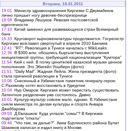
Вторник, 18.01.2011
19:01
Министр здравоохранения Киргизии С.Джумабеков
лично пришьет ногу девочке-беспризорнице
18:58
Владимир Лешуков: Ревизия постсоветской
идентичности
17:10
Китай заменил для развивающихся стран Всемирный
банк
15:33
Круговорот кырноменклатуры продолжается. Госрегистр
Киргизии возглавил свергнутый в апреле 2010 Бакчиев
12:41
"RT": Революция в Тунисе началась с WikiLeaks
12:36
В $300 млн. обошлись Кыргызстану выступления
инициативной группы, требующей национализации "Кумтора"
11:54
Кюй с ней. В полку ценителей казахской музыки ценное
пополнение. Это Эбигейл Уошберн (фото)
11:51
"Daily Mail": Жадная Лейла. Жена президента (фото)
стала причиной революции в Тунисе
10:06
Снесенный в Узбекистане памятник генералу-герою
С.Рахимову хотят восстановить в Удмуртии
10:04
Нур Омаров: Киргизия может перестать существовать.
Латентное разделение уже состоялось. Давно
10:01
Культур-мультур совсем мало, однако. В Узбекистане
сняли министра по делам культуры и спорта Анвара
Джаббарова
09:59
Д.Евлашков: Куда уплыли "сомы"? В Киргизии
подсчитали "откаты"
09:46
"Что там, за далью?". Аким Бурлинского района Булат
Шакимов написал и издал книгу в Москве