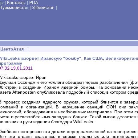
ты
|
Контакты
|
PDA
Туркменистан
|
Узбекистан
|
ЦентрАзия
|
WikiLeaks взорвет Иранскую "бомбу". Как США, Великобритан
программу
07:32 19.01.2011
WikiLeaks взорвет Иран
Джулиан Эссендж и его коллеги обещают новые разоблачения (фот
30 стран в создании Ираном ядерной бомбы. На основании неск
газета Aftenposten опубликовала подробный список, в котором сре
В процесс создания ядерного оружия, который близится к завер
компаний и организаций. В нарушение санкций ООН они закл
технологий, оборудования и необходимых материалов. При этом с
счета в респектабельных западных банках. Такой вывод делается 
попавших в руки издания благодаря WikiLeaks.
Особенно интересны эти детали перед намеченной на конец месяц
Все эти страны оказались в списке реальных или потенциаль