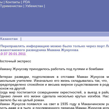
ты
|
Контакты
|
PDA
Туркменистан
|
Узбекистан
|
Казахстан
|
"Переправлять информацию можно было только через порт Лат
казахстанского разведчика Мамана Жунусова
10:37 20.01.2011
Восточный экспресс
Маману Жунусову приходилось работать под пулями и бомбами
Ветеран разведки, подполковник в отставке Маман Жунусов м
школьным учителем. Изначально его жизнь складывалась так, что,
предопределено спокойное и весьма мирное существование в родн
похож на другой.
Когда мир постигается созерцанием окрестностей, а выезд в рай
Однако линия его жизни сделала несколько крутых изгибов. Нас
хватило бы на целый роман.
Маман Жунусов появился на свет в 1935 году в Маканчинском ра
пусть даже и в тылу, и послевоенного периода Маман Жунусов испы