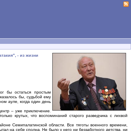
акия", - из жизни
ог бы остаться простым
 казалось бы, судьбой ему
ом ауле, когда один день
центр – уже приключение.
только крутых, что воспоминаний старого разведчика с лихвой
йоне Семипалатинской области. Все тяготы военного времени,
тал на себе сполна. Не было у него ни беззаботного детства, ни