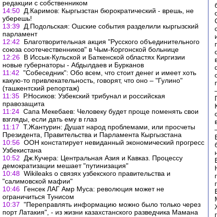
редакции с собственником
14:50
Д.Каримов: Кыргызстан бюрократический - врешь, не
уберешь!
13:39
Д.Подольская: Ошские события разделили кыргызский
парламент
12:42
Благотворительная акция "Русского объединительного
союза соотечественников" в Чым-Коргонской больнице
12:26
В Иссык-Кульской и Баткенской областях Киргизии
новые губернаторы - Абдылдаев и Бурканов
11:42
"Собеседник": Обо всем, что стоит денег и имеет хоть
какую-то привлекательность, говорят, что оно – "Гулино"
(ташкентский репортаж)
11:35
Р.Носиков: Узбекский трибунал и российская
правозащита
11:24
Сапа Мекебаев: Человеку будет проще поменять свои
взгляды, если дать ему в глаз
11:17
Т.Жантурин: Душат народ проблемами, или просчеты
Президента, Правительства и Парламента Кыргызстана
10:56
ООН констатирует невиданный экономический прогресс
Узбекистана
10:52
Дж.Кучера: Центральная Азия и Кавказ. Процессу
демократизации мешает "путинизация"
10:48
Wikileaks о связях узбекского правительства и
"салимовской мафии"
10:46
Генсек ЛАГ Амр Муса: революция может не
ограничиться Тунисом
10:37
"Переправлять информацию можно было только через
порт Латакия", - из жизни казахстанского разведчика Мамана