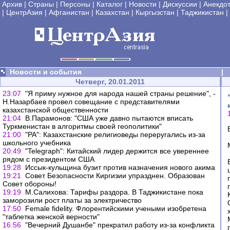
Архив
|
Страны
|
Персоны
|
Каталог
|
Новости
|
Дискуссии
|
Анекдо
|
ЦентрАзия
|
Афганистан
|
Казахстан
|
Кыргызстан
|
Таджикистан
|
Новости и события
|
Четверг, 20.01.2011
23:07
"Я приму нужное для народа нашей страны решение", -
Н.Назарбаев провел совещание с представителями
казахстанской общественности
21:04
В.Парамонов: "США уже давно пытаются вписать
Туркменистан в алгоритмы своей геополитики"
21:00
"РА": Казахстанские религиоведы переругались из-за
школьного учебника
20:49
"Telegraph": Китайский лидер держится все увереннее
рядом с президентом США
19:28
Иссык-кульщина бузит против назначения нового акима
19:21
Совет Безопасности Киргизии упразднен. Образован
Совет обороны!
19:19
М.Салихова: Тарифы раздора. В Таджикистане пока
заморозили рост платы за электричество
17:50
Female fidelity. Флорентийскими учеными изобретена
"таблетка женской верности"
16:56
"Вечерний Душанбе" прекратил работу из-за конфликта