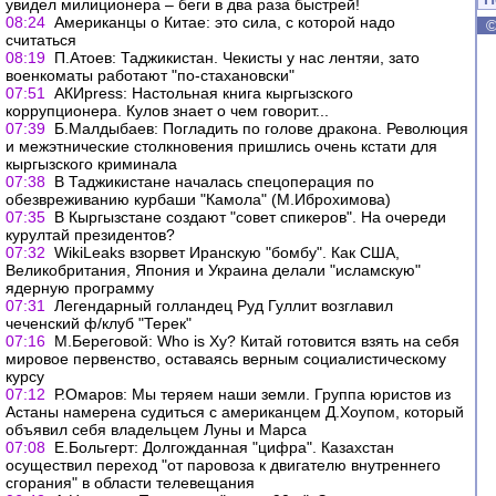
увидел милиционера – беги в два раза быстрей!
08:24
Американцы о Китае: это сила, с которой надо
считаться
08:19
П.Атоев: Таджикистан. Чекисты у нас лентяи, зато
военкоматы работают "по-стахановски"
07:51
АКИpress: Настольная книга кыргызского
коррупционера. Кулов знает о чем говорит...
07:39
Б.Малдыбаев: Погладить по голове дракона. Революция
и межэтнические столкновения пришлись очень кстати для
кыргызского криминала
07:38
В Таджикистане началась спецоперация по
обезвреживанию курбаши "Камола" (М.Иброхимова)
07:35
В Кыргызстане создают "совет спикеров". На очереди
курултай президентов?
07:32
WikiLeaks взорвет Иранскую "бомбу". Как США,
Великобритания, Япония и Украина делали "исламскую"
ядерную программу
07:31
Легендарный голландец Руд Гуллит возглавил
чеченский ф/клуб "Терек"
07:16
М.Береговой: Who is Ху? Китай готовится взять на себя
мировое первенство, оставаясь верным социалистическому
курсу
07:12
Р.Омаров: Мы теряем наши земли. Группа юристов из
Астаны намерена судиться с американцем Д.Хоупом, который
объявил себя владельцем Луны и Марса
07:08
Е.Больгерт: Долгожданная "цифра". Казахстан
осуществил переход "от паровоза к двигателю внутреннего
сгорания" в области телевещания