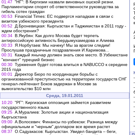
01:47
"НГ": В Киргизии назвали виновных ошской резни.
Парламентарии спорят об ответственности руководства за
гибель сотен граждан
00:53
Financial Times: ЕС подвергся нападкам в связи с
визитом узбекского президента
00:52
Д.Броневицкая: Кыргызстан и Таджикистан в 2011 году -
ждем обострения?
00:34
В.Якубян: Как долго Москва будет терпеть
антироссийскую активность Бердымухамедова и Алиева
00:33
Я.Норбутаев: Мы начеку! Мы за врагом следим!
Прослушав праздничные поздравления И.Каримова...
00:31
Каждый янычар должен знать свое место. В Узбекистане
"кончают" турецкий бизнес
00:30
Туркмения будет готова влиться в NABUCCO к середине
2015 года
00:01
Директор Бюро по координации борьбы с
организованной преступностью на территории государств СНГ
генерал-лейтенант Боков задержан в Москве за
вымогательство $10 млн
Среда, 19.01.2011
10:20
"РГ": Киргизская оппозиция займется развитием
государственного языка
09:25
А.Муралиев: Золотые акции и национализация
Кыргызстана
09:00
А.Волосевич: Финансы по-узбекски: Разница между
официальным и "черным" долларом все время растет
08:37
О.Садуакасов: Кыргызстан. Увидел бандита – беги,
П