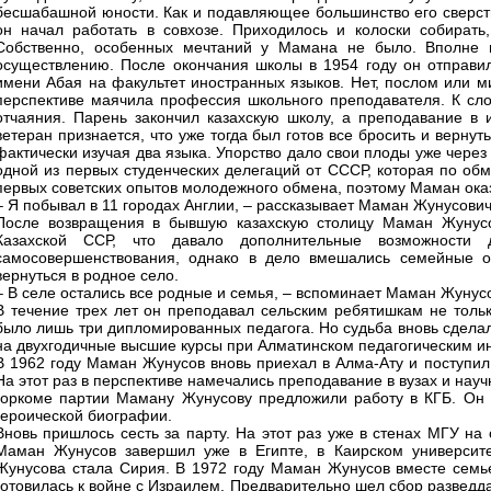
бесшабашной юности. Как и подавляющее большинство его сверстни
он начал работать в совхозе. Приходилось и колоски собирать,
Собственно, особенных мечтаний у Мамана не было. Вполне 
осуществлению. После окончания школы в 1954 году он отправилс
имени Абая на факультет иностранных языков. Нет, послом или м
перспективе маячила профессия школьного преподавателя. К сло
отчаяния. Парень закончил казахскую школу, а преподавание в и
ветеран признается, что уже тогда был готов все бросить и вернут
фактически изучая два языка. Упорство дало свои плоды уже через 
одной из первых студенческих делегаций от СССР, которая по обм
первых советских опытов молодежного обмена, поэтому Маман оказ
– Я побывал в 11 городах Англии, – рассказывает Маман Жунусович.
После возвращения в бывшую казахскую столицу Маман Жунусо
Казахской ССР, что давало дополнительные возможност
самосовершенствования, однако в дело вмешались семейные о
вернуться в родное село.
– В селе остались все родные и семья, – вспоминает Маман Жунусо
В течение трех лет он преподавал сельским ребятишкам не тольк
было лишь три дипломированных педагога. Но судьба вновь сделала
на двухгодичные высшие курсы при Алматинском педагогическим ин
В 1962 году Маман Жунусов вновь приехал в Алма-Ату и поступил 
На этот раз в перспективе намечались преподавание в вузах и науч
горкоме партии Маману Жунусову предложили работу в КГБ. Он 
героической биографии.
Вновь пришлось сесть за парту. На этот раз уже в стенах МГУ н
Маман Жунусов завершил уже в Египте, в Каирском университе
Жунусова стала Сирия. В 1972 году Маман Жунусов вместе семье
готовилась к войне с Израилем. Предварительно шел сбор разведда