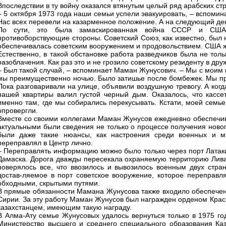
Впоследствии в ту войну оказался втянутым целый ряд арабских стр
– 5 октября 1973 года наши семьи успели эвакуировать, – вспомин
Нас всех перевели на казарменное положение. А на следующий ден
По сути, это была замаскированная война СССР и США,
противоборствующие стороны. Советский Союз, как известно, был 
обеспечивалась советским вооружением и продовольствием. США ж
Естественно, в такой обстановке работа разведчиков была не толь
разоблачения. Как раз это и не грозило советскому резиденту в др
– Был такой случай, – вспоминает Маман Жунусович. – Мы с моим 
мы преимущественно ночью. Было затишье после бомбежек. Мы прие
Пока разговаривали на улице, объявили воздушную тревогу. А когд
нашей квартиры валил густой черный дым. Оказалось, что кассе
именно там, где мы собирались перекусывать. Кстати, моей семь
опровергли.
Вместе со своими коллегами Маман Жунусов ежедневно обеспечив
актуальными были сведения не только о процессе получения новог
были даже такие нюансы, как настроения среди военных и м
переправлял в Центр лично.
– Переправлять информацию можно было только через порт Латакия
Дамаска. Дорога дважды пересекала охраняемую территорию Лива
поверялось все, что ввозилось и вывозилось военным двух стра
достав-ляемое в порт советское вооружение, которое переправл
обходными, скрытыми путями.
В прямые обязанности Мамана Жунусова также входило обеспечени
Сирии. За эту работу Маман Жунусов был награжден орденом Красн
казахстанцем, имеющим такую награду.
В Алма-Ату семье Жунусовых удалось вернуться только в 1975 год
Министерство высшего и среднего специального образования Ка