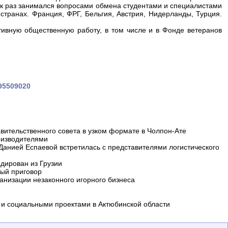
ак раз занимался вопросами обмена студентами и специалистами
странах. Франция, ФРГ, Бельгия, Австрия, Нидерланды, Турция.
ивную общественную работу, в том числе и в Фонде ветеранов
295509020
вительственного совета в узком формате в Чолпон-Ате
оизводителями
 Данией Еспаевой встретилась с представителями логистического
дирован из Грузии
ный приговор
анизации незаконного игорного бизнеса
и социальными проектами в Актюбинской области