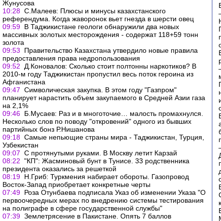
Жунусова
10:28
С.Малеев: Плюсы и минусы казахстанского
референдума. Когда жаворонок вьет гнезда в шерсти овец
09:59
В Таджикистане геологи обнаружили два новых
массивных золотых месторождения - содержат 118+59 тонн
золота
09:53
Правительство Казахстана утвердило новые правила
предоставления права недропользования
09:52
Д.Коновалов: Сколько стоит полтонны наркотиков? В
2010-м году Таджикистан пропустил весь поток героина из
Афганистана
09:47
Символическая закупка. В этом году "Газпром"
планирует нарастить объем закупаемого в Средней Азии газа
на 2,1%
09:46
Б.Мусаев: Раз и в многоточие… малость промахнулся.
Несколько слов по поводу "откровений" одного из бывших
партийных бонз Р.Нишанова
09:18
Самые непьющие страны мира - Таджикистан, Турция,
Узбекистан
09:07
С протянутыми руками. В Москву летит Карзай
08:22
"КП": Жасминовый бунт в Тунисе. 33 родственника
президента оказались за решеткой
08:19
Н.Гриб: Туркмения набирает обороты. Газопровод
Восток-Запад приобретает конкретные черты
07:49
Роза Отунбаева подписала Указ об изменении Указа "О
первоочередных мерах по внедрению системы тестирования
на полиграфе в сфере государственной службы"
07:39
Землетрясение в Пакистане. Опять 7 баллов