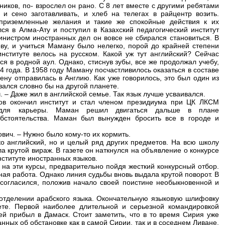
ков, по- взрослел он рано. С 8 лет вместе с другими ребятами
 и сено заготавливать, и хлеб на телегах в райцентр возить.
приземленные желания и такие же спокойные действия к их
я в Алма-Ату и поступил в Казахский педагогический институт
инистром иностранных дел он вовсе не сбирался становиться. В
ву, и учиться Маману было нелегко, порой до крайней степени
нституте велось на русском. Какой уж тут английский? Сейчас
ься в родной аул. Однако, стиснув зубы, все же продолжал учебу,
4 года. В 1958 году Маману посчастливилось оказаться в составе
ену отправилась в Англию. Как уже говорилось, это был один из
ался словно бы на другой планете.
 – Даже жил в английской семье. Так язык лучше усваивался.
в окончил институт и стал членом президиума при ЦК ЛКСМ
и для карьеры. Маман решил двигаться дальше в плане
бстоятельства. Маман был вынужден бросить все в городе и
вич. – Нужно было кому-то их кормить.
о английский, но и целый ряд других предметов. На всю школу
 крутой вираж. В газете он наткнулся на объявление о конкурсе
ституте иностранных языков.
на эти курсы, предварительно пойдя жесткий конкурсный отбор.
ная работа. Однако линия судьбы вновь выдала крутой поворот. В
согласился, положив начало своей поистине необыкновенной и
а отделении арабского языка. Окончательную языковую шлифовку
те. Первой наиболее длительной и серьезной командировкой
й прибыл в Дамаск. Стоит заметить, что в то время Сирия уже
нных об обстановке как в самой Сирии, так и в соседнем Ливане.