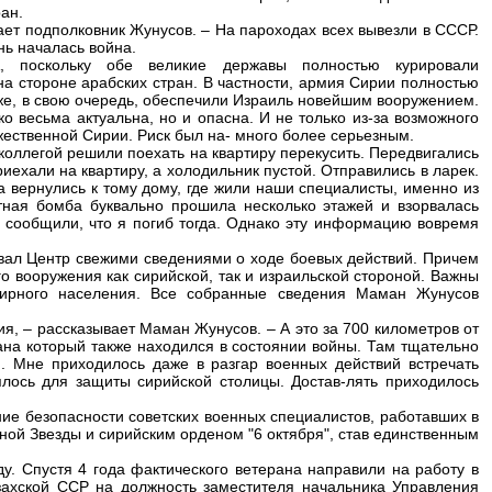
ан.
ает подполковник Жунусов. – На пароходах всех вывезли в СССР.
ь началась война.
 поскольку обе великие державы полностью курировали
на стороне арабских стран. В частности, армия Сирии полностью
е, в свою очередь, обеспечили Израиль новейшим вооружением.
ко весьма актуальна, но и опасна. И не только из-за возможного
ужественной Сирии. Риск был на- много более серьезным.
коллегой решили поехать на квартиру перекусить. Передвигались
хали на квартиру, а холодильник пустой. Отправились в ларек.
а вернулись к тому дому, где жили наши специалисты, именно из
тная бомба буквально прошила несколько этажей и взорвалась
е сообщили, что я погиб тогда. Однако эту информацию вовремя
ал Центр свежими сведениями о ходе боевых действий. Причем
о вооружения как сирийской, так и израильской стороной. Важны
ирного населения. Все собранные сведения Маман Жунусов
, – рассказывает Маман Жунусов. – А это за 700 километров от
на который также находился в состоянии войны. Там тщательно
н. Мне приходилось даже в разгар военных действий встречать
ялось для защиты сирийской столицы. Достав-лять приходилось
е безопасности советских военных специалистов, работавших в
ой Звезды и сирийским орденом "6 октября", став единственным
у. Спустя 4 года фактического ветерана направили на работу в
захской ССР на должность заместителя начальника Управления