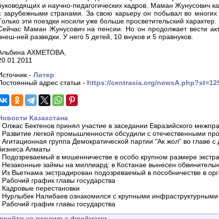
руководящих и научно-педагогических кадров. Маман Жунусович к
с зарубежными странами. За свою карьеру он побывал во многих 
Только эти поездки носили уже больше просветительский характер.
Сейчас Маман Жунусович на пенсии. Но он продолжает вести акт
внеш-ней разведки. У него 5 детей, 10 внуков и 5 правнуков.
Альбина АХМЕТОВА,
20.01.2011
Источник -
Литер
Постоянный адрес статьи -
https://centrasia.org/newsA.php?st=1
Новости Казахстана
-
Олжас Бектенов принял участие в заседании Евразийского межпра
-
Развитие легкой промышленности обсудили с отечественными пр
-
Агитационная группа Демократической партии "Ак жол" во главе с
бизнеса Алматы
-
Подозреваемый в мошенничестве в особо крупном размере экстра
-
Незаконные займы на миллиард: в Костанае вынесен обвинитель
-
Из Вьетнама экстрадирован подозреваемый в пособничестве в орг
-
Рабочий график главы государства
-
Кадровые перестановки
-
Нурлыбек Налибаев ознакомился с крупными инфраструктурными 
-
Рабочий график главы государства
ерейти на версию с фреймами