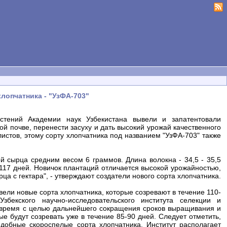
опчатника - "УзФА-703"
стений Академии наук Узбекистана вывели и запатентовали
ой почве, перенести засуху и дать высокий урожай качественного
стов, этому сорту хлопчатника под названием "УзФА-703" также
й сырца средним весом 6 граммов. Длина волокна - 34,5 - 35,5
 117 дней. Новичок плантаций отличается высокой урожайностью,
ца с гектара", - утверждают создатели нового сорта хлопчатника.
ели новые сорта хлопчатника, которые созревают в течение 110-
бекского научно-исследовательского института селекции и
 время с целью дальнейшего сокращения сроков выращивания и
е будут созревать уже в течение 85-90 дней. Следует отметить,
добные скороспелые сорта хлопчатника. Институт располагает