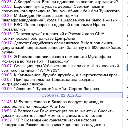
00:36
А.Келдибеков: Есть ли единство во власти кыргызской?
00:33
Еще один чукча упал с дерева. Светлой памяти
пожизненного президента Зин аль-Абидин бен Али Тунисского
00:26
М.Захидов: Нишанов ввел термин
"шарафрашидовщина", когда Рашидова уже не было в живых...
00:19
ВВС: Переговоры по ядерной программе Ирана
провалились
00:18
"Перезагрузка" отношений с Россией дала США
политическое пространство ЦентрАзии
00:17
Депутат Согдийского облмаджлиса В.Нозиров лишен
депутатской неприкосновенности. За взятку в 3.600 российских
рублей
00:13
Э.Рахмон поставил своего помощника Музаффара
Исхакова во главе ГУП "ТаджикЭйр"
00:07
Селекционеры Узбекистана вывели самый выносливый
сорт хлопчатника - "УзФА-703"
00:05
К.Какимжанов: Дружба дружбой, а энергосистемы врозь
00:03
При правительстве Таджикистана создана
миграционная служба
00:00
"Известия": Турецкий гамбит Сергея Лаврова
Суббота, 22.01.2011
21:45
М.Бутаев: Акаева и Бакиева следует прилюдно
расстрелять на площади Ала-Тоо
18:56
А.Волосевич: Реконструкция по-ташкентски. Сносить
дома и выселять людей можно, а снимать это нельзя
18:32
"КП": Совершенно фантастическая история.
Гражданина России полковника Корепанова осудили в