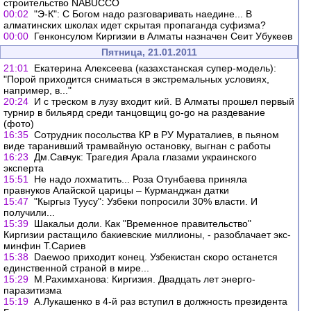
строительство NABUCCO
00:02
"Э-К": С Богом надо разговаривать наедине... В
алматинских школах идет скрытая пропаганда суфизма?
00:00
Генконсулом Киргизии в Алматы назначен Сеит Убукеев
Пятница, 21.01.2011
21:01
Екатерина Алексеева (казахстанская супер-модель):
"Порой приходится сниматься в экстремальных условиях,
например, в..."
20:24
И с треском в лузу входит кий. В Алматы прошел первый
турнир в бильярд среди танцовщиц go-go на раздевание
(фото)
16:35
Сотрудник посольства КР в РУ Мураталиев, в пьяном
виде таранивший трамвайную остановку, выгнан с работы
16:23
Дм.Савчук: Трагедия Арала глазами украинского
эксперта
15:51
Не надо лохматить... Роза Отунбаева приняла
правнуков Алайской царицы – Курманджан датки
15:47
"Кыргыз Туусу": Узбеки попросили 30% власти. И
получили...
15:39
Шакальи доли. Как "Временное правительство"
Киргизии растащило бакиевские миллионы, - разоблачает экс-
минфин Т.Сариев
15:38
Daewoo приходит конец. Узбекистан скоро останется
единственной страной в мире...
15:29
М.Рахимханова: Киргизия. Двадцать лет энерго-
паразитизма
15:19
А.Лукашенко в 4-й раз вступил в должность президента