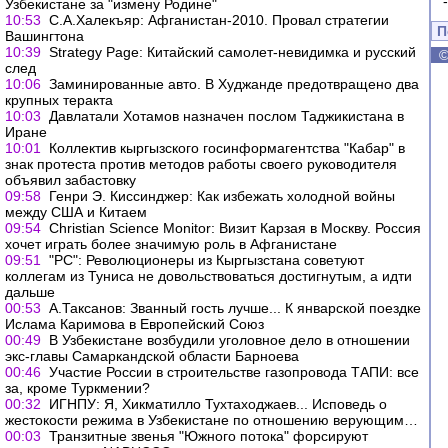
Узбекистане за "измену Родине"
10:53
С.А.Халекъяр: Афганистан-2010. Провал стратегии
П
Вашингтона
10:39
Strategy Page: Китайский самолет-невидимка и русский
след
10:06
Заминированные авто. В Худжанде предотвращено два
крупных теракта
10:03
Давлатали Хотамов назначен послом Таджикистана в
Иране
10:01
Коллектив кыргызского госинформагентства "Кабар" в
знак протеста против методов работы своего руководителя
объявил забастовку
09:58
Генри Э. Киссинджер: Как избежать холодной войны
между США и Китаем
09:54
Christian Science Monitor: Визит Карзая в Москву. Россия
хочет играть более значимую роль в Афганистане
09:51
"РС": Революционеры из Кыргызстана советуют
коллегам из Туниса не довольствоваться достигнутым, а идти
дальше
00:53
А.Таксанов: Званный гость лучше... К январской поездке
Ислама Каримова в Европейский Союз
00:49
В Узбекистане возбудили уголовное дело в отношении
экс-главы Самаркандской области Барноева
00:46
Участие России в строительстве газопровода ТАПИ: все
за, кроме Туркмении?
00:32
ИГНПУ: Я, Хикматилло Тухтаходжаев... Исповедь о
жестокости режима в Узбекистане по отношению верующим…
00:03
Транзитные звенья "Южного потока" форсируют