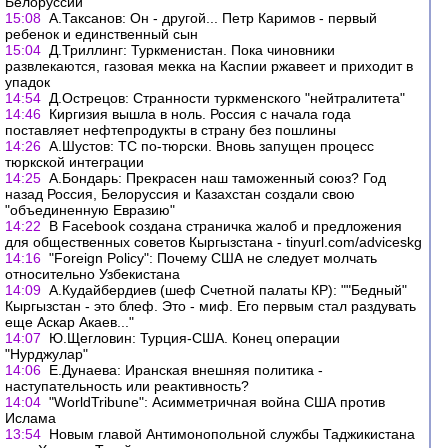
Белоруссии
15:08
А.Таксанов: Он - другой... Петр Каримов - первый
ребенок и единственный сын
15:04
Д.Триллинг: Туркменистан. Пока чиновники
развлекаются, газовая мекка на Каспии ржавеет и приходит в
упадок
14:54
Д.Острецов: Странности туркменского "нейтралитета"
14:46
Киргизия вышла в ноль. Россия с начала года
поставляет нефтепродукты в страну без пошлины
14:26
А.Шустов: ТС по-тюрски. Вновь запущен процесс
тюркской интеграции
14:25
А.Бондарь: Прекрасен наш таможенный союз? Год
назад Россия, Белоруссия и Казахстан создали свою
"объединенную Евразию"
14:22
В Facebook создана страничка жалоб и предложения
для общественных советов Кыргызстана - tinyurl.com/adviceskg
14:16
"Foreign Policy": Почему США не следует молчать
относительно Узбекистана
14:09
А.Кудайбердиев (шеф Счетной палаты КР): ""Бедный"
Кыргызстан - это блеф. Это - миф. Его первым стал раздувать
еще Аскар Акаев..."
14:07
Ю.Щегловин: Турция-США. Конец операции
"Нурджулар"
14:06
Е.Дунаева: Иранская внешняя политика -
наступательность или реактивность?
14:04
"WorldTribune": Асимметричная война США против
Ислама
13:54
Новым главой Антимонопольной службы Таджикистана