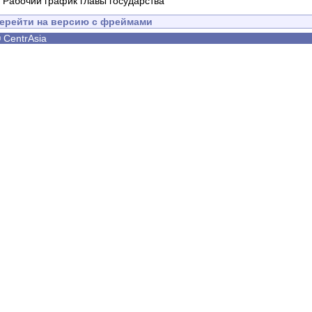
-
Рабочий график главы государства
ерейти на версию с фреймами
©
CentrAsia