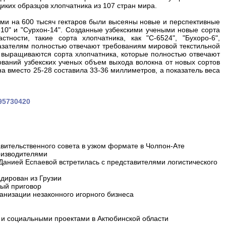
диких образцов хлопчатника из 107 стран мира.
ми на 600 тысяч гектаров были высеяны новые и перспективные
2510" и "Сурхон-14". Созданные узбекскими учеными новые сорта
ости, такие сорта хлопчатника, как "С-6524", "Бухоро-6",
оказателям полностью отвечают требованиям мировой текстильной
выращиваются сорта хлопчатника, которые полностью отвечают
ований узбекских ученых объем выхода волокна от новых сортов
на вместо 25-28 составила 33-36 миллиметров, а показатель веса
295730420
вительственного совета в узком формате в Чолпон-Ате
оизводителями
 Данией Еспаевой встретилась с представителями логистического
дирован из Грузии
ный приговор
анизации незаконного игорного бизнеса
и социальными проектами в Актюбинской области