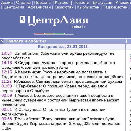
Архив
|
Страны
|
Персоны
|
Каталог
|
Новости
|
Дискуссии
|
Анекдо
|
ЦентрАзия
|
Афганистан
|
Казахстан
|
Кыргызстан
|
Таджикистан
|
Новости и события
|
Воскресенье, 23.01.2011
19:54
Uzmetronom: Узбекским олигархам рекомендуют не
расслабляться
14:16
В.Сидоренко: Бухара – торгово-ремесленный центр
Средневековой Центральной Азии
12:15
А.Каретников: России необходимо поставлять в
Таджикистан не только пограничников, но и своих полицейских
11:22
Р.Альмеев: Святые лики семи пиров священной Бухары
01:00
Н.Тер-Оганов: О позиции Ирана перед началом
переговоров в Стамбуле
00:59
Т.Акимов: Без нового осознания нашей общности в
нынешнем суверенном состоянии Кыргызстан вполне может
развалиться
00:51
И.Свистунова: О политике Турции в отношении
Афганистана
00:38
Т.Алымбеков: "Броуновское движение" жаждет бури.
Внешний долг Кыргызстана достиг 3 млрд 325 млн. долларов
США