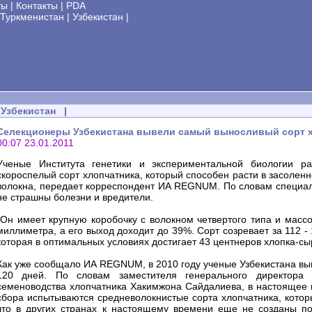
ты
|
Контакты
|
PDA
Туркменистан
|
Узбекистан
|
Узбекистан
|
Селекционеры Узбекистана вывели самый выносливый сорт хл
00:07 23.01.2011
Ученые Института генетики и экспериментальной биологии ра
скороспелый сорт хлопчатника, который способен расти в засоленн
волокна, передает корреспондент ИА REGNUM. По словам специали
не страшны болезни и вредители.
"Он имеет крупную коробочку с волокном четвертого типа и массо
миллиметра, а его выход доходит до 39%. Сорт созревает за 112 -
которая в оптимальных условиях достигает 43 центнеров хлопка-сыр
Как уже сообщало ИА REGNUM, в 2010 году ученые Узбекистана выв
120 дней. По словам заместителя генерального директора Уз
семеноводства хлопчатника Хакимжона Сайдалиева, в настоящее
сбора испытываются средневолокнистые сорта хлопчатника, которы
что в других странах к настоящему времени еще не созданы по