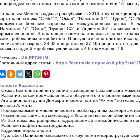
генофондом хлопчатника, в состав которого входит почти 13 тысяч 
По данным Минсельводхоза республики, в 2010 году селекционера
сорта хлопчатника "С-6541", "Омад", "Наманган-34", "Турон", "С-
пользуются большим спросом на международном рынке. В частн
"Наманган-77", "Омад", "Бухоро-102" и "Андижон-35", по своим п
промышленности. В настоящее время на хлопковых полях страны 
всем требованиям потребителя. В результате многолетних исслед
хлопчатника возрос с 28-32 процентов до 37-40 процентов, его дли
волокна в одной коробочке увеличился с 4-5 граммов до 7-9.
Источник -
ИА REGNUM
Постоянный адрес статьи -
https://centrasia.org/newsA.php?st=1
Новости Казахстана
-
Олжас Бектенов принял участие в заседании Евразийского межпра
-
Развитие легкой промышленности обсудили с отечественными пр
-
Агитационная группа Демократической партии "Ак жол" во главе с
бизнеса Алматы
-
Подозреваемый в мошенничестве в особо крупном размере экстра
-
Незаконные займы на миллиард: в Костанае вынесен обвинитель
-
Из Вьетнама экстрадирован подозреваемый в пособничестве в орг
-
Рабочий график главы государства
-
Кадровые перестановки
-
Нурлыбек Налибаев ознакомился с крупными инфраструктурными 