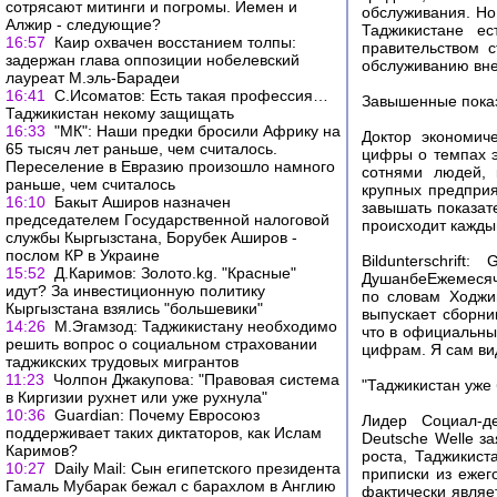
сотрясают митинги и погромы. Йемен и
обслуживания. Но
Алжир - следующие?
Таджикистане ес
16:57
Каир охвачен восстанием толпы:
правительством с
задержан глава оппозиции нобелевский
обслуживанию внеш
лауреат М.эль-Барадеи
16:41
С.Исоматов: Есть такая профессия…
Завышенные пока
Таджикистан некому защищать
16:33
"МК": Наши предки бросили Африку на
Доктор экономич
65 тысяч лет раньше, чем считалось.
цифры о темпах э
Переселение в Евразию произошло намного
сотнями людей, 
раньше, чем считалось
крупных предприя
16:10
Бакыт Аширов назначен
завышать показат
председателем Государственной налоговой
происходит каждый
службы Кыргызстана, Борубек Аширов -
послом КР в Украине
Bildunterschrift
15:52
Д.Каримов: Золото.kg. "Красные"
ДушанбеЕжемесячн
идут? За инвестиционную политику
по словам Ходжи
Кыргызстана взялись "большевики"
выпускает сборни
14:26
М.Эгамзод: Таджикистану необходимо
что в официальны
решить вопрос о социальном страховании
цифрам. Я сам вид
таджикских трудовых мигрантов
11:23
Чолпон Джакупова: "Правовая система
"Таджикистан уже 
в Киргизии рухнет или уже рухнула"
10:36
Guardian: Почему Евросоюз
Лидер Социал-д
поддерживает таких диктаторов, как Ислам
Deutsche Welle з
Каримов?
роста, Таджикист
10:27
Daily Mail: Сын египетского президента
приписки из ежег
Гамаль Мубарак бежал с барахлом в Англию
фактически являе