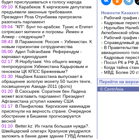
будет прислушиваться к голосу народа
09:10
К.Карабеков: К киргизским депутатам
предъявили законные требования.
Новости Казахст
Президент Роза Отунбаева пригрозила
-
Рабочий график 
разогнать парламент
-
Кадровые перес
09:04
"КП": Бунт по-арабски. Тунис и Египет
-
Нурлыбек Налиб
сотрясают митинги и погромы. Йемен и
Актюбинской обла
Алжир - следующие?
-
Рабочий график 
08:43
В.Парамонов: Россия – Узбекистан. К
-
Справедливый до
новым горизонтам сотрудничества
-
В Правительстве
05:00
Адил Тойганбаев: Референдум -
авиационного топ
карнавал единодушия
-
Кадровые перес
02:17
Я.Норбутаев: Что общего между
-
Посол РК в РФ Д
генпрокурором Узбекистана Кадыровым и
-
Когда тайна ста
генсеком ЦК КПСС Брежневым?
-
МВД: Более 20 с
01:30
Нацбанк Казахстана выпускает в
обращение золотую монету 50 тысяч тенге,
Перейти на верс
посвященную Азиаде-2011 (фото)
©
CentrAsia
01:20
В.Скосырев: Соратник бен Ладена
может возглавить парламент. Президент
Афганистана уступил нажиму США
01:17
В.Панфилова: Киргизские камикадзе
присягнули на верность стране. Очередное
обострение в Бишкеке прогнозируется
весной
01:10
Вetter.kz: Их гнала большая нужда?.
Швейцарский олигарх Храпунов умудрился
заложить в банке даже здание ГУВД Алматы