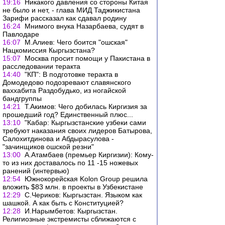
19:16
Никакого давления со стороны Китая
не было и нет, - глава МИД Таджикистана
Зарифи рассказал как сдавал родину
16:24
Мнимого внука Назарбаева, судят в
Павлодаре
16:07
М.Алиев: Чего боится "ошская"
Нацкомиссия Кыргызстана?
15:07
Москва просит помощи у Пакистана в
расследовании теракта
14:40
"КП": В подготовке теракта в
Домодедово подозревают славянского
ваххабита Раздобудько, из ногайской
бандгруппы
14:21
Т.Акимов: Чего добилась Киргизия за
прошедший год? Единственный плюс...
13:10
"Кабар: Кыргызстанские узбеки сами
требуют наказания своих лидеров Батырова,
Салохитдинова и Абдырасулова -
"зачинщиков ошской резни"
13:00
А.Атамбаев (премьер Киргизии): Кому-
то из них доставалось по 11 -15 ножевых
ранений (интервью)
12:54
Южнокорейская Kolon Group решила
вложить $83 млн. в проекты в Узбекистане
12:29
С.Чериков: Кыргызстан. Языком как
шашкой. А как быть с Конституцией?
12:28
И.Нарымбетов: Кыргызстан.
Религиозные экстремисты сближаются с