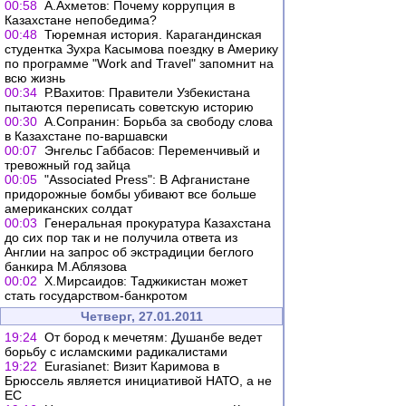
00:58
А.Ахметов: Почему коррупция в
Казахстане непобедима?
00:48
Тюремная история. Карагандинская
студентка Зухра Касымова поездку в Америку
по программе "Work and Travel" запомнит на
всю жизнь
00:34
Р.Вахитов: Правители Узбекистана
пытаются переписать советскую историю
00:30
А.Сопранин: Борьба за свободу слова
в Казахстане по-варшавски
00:07
Энгельс Габбасов: Переменчивый и
тревожный год зайца
00:05
"Associated Press": В Афганистане
придорожные бомбы убивают все больше
американских солдат
00:03
Генеральная прокуратура Казахстана
до сих пор так и не получила ответа из
Англии на запрос об экстрадиции беглого
банкира М.Аблязова
00:02
Х.Мирсаидов: Таджикистан может
стать государством-банкротом
Четверг, 27.01.2011
19:24
От бород к мечетям: Душанбе ведет
борьбу с исламскими радикалистами
19:22
Eurasianet: Визит Каримова в
Брюссель является инициативой НАТО, а не
ЕС