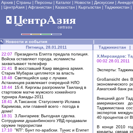
Архив
|
Страны
|
Персоны
|
Каталог
|
Новости
|
Дискуссии
|
Анекдо
|
ЦентрАзия
|
Афганистан
|
Казахстан
|
Кыргызстан
|
Таджикистан
|
Новости и события
|
Пятница, 28.01.2011
Таджикистан
|
22:07
Президента Египта предала полиция.
Х.Мирсаидов: Та
Войска оставляют города, исламисты
00:02 28.01.2011
захватывают телеэфир
21:41
В восставший Каир введена армия.
Эксперты: Таджик
Старик Мубарак цепляется за власть
18:48
Светящийся шар с лучами.
Großansicht des B
Астанинцев развлекает очередной НЛО
экономического 
18:44
15:4. Киргизы разгромили Таиланд в
Азиатский банк ра
стартовом матче мужского хоккейного
турнира Азиады-2011
Внешний долг Тадж
18:41
А.Таксанов: Статусометр Ислама
американских д
Каримова, или главней всего - погода в
Таджикистана сос
доме!
экспертов междун
18:31
З.Лангариев: Выгодная сделка.
40 процентов от В
Сотрудники душанбинского УВД продавали
оружие террористам
В конце 2010 го
17:10
"КП": Бунт по-арабски. Тунис и Египет
кредиты, связав э