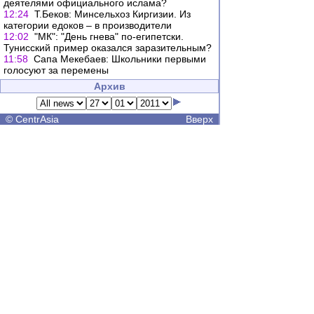
деятелями официального ислама?
12:24
Т.Беков: Минсельхоз Киргизии. Из
категории едоков – в производители
12:02
"МК": "День гнева" по-египетски.
Тунисский пример оказался заразительным?
11:58
Сапа Мекебаев: Школьники первыми
голосуют за перемены
Архив
©
CentrAsia
Вверх