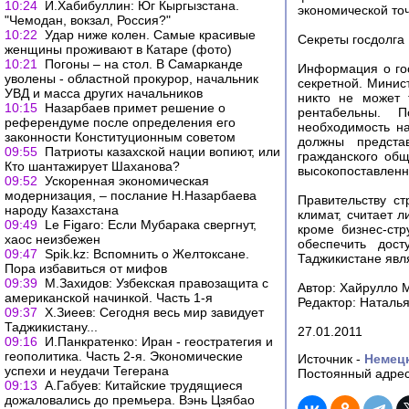
10:24
И.Хабибуллин: Юг Кыргызстана.
экономической точ
"Чемодан, вокзал, Россия?"
10:22
Удар ниже колен. Самые красивые
Секреты госдолга
женщины проживают в Катаре (фото)
10:21
Погоны – на стол. В Самарканде
Информация о гос
уволены - областной прокурор, начальник
секретной. Минис
УВД и масса других начальников
никто не может 
10:15
Назарбаев примет решение о
рентабельны. 
референдуме после определения его
необходимость на
законности Конституционным советом
должны представ
09:55
Патриоты казахской нации вопиют, или
гражданского об
Кто шантажирует Шаханова?
высокопоставленн
09:52
Ускоренная экономическая
модернизация, – послание Н.Назарбаева
Правительству с
народу Казахстана
климат, считает 
09:49
Le Figaro: Если Мубарака свергнут,
кроме бизнес-ст
хаос неизбежен
обеспечить дост
09:47
Spik.kz: Вспомнить о Желтоксане.
Таджикистане явл
Пора избавиться от мифов
09:39
М.Захидов: Узбекская правозащита с
Автор: Хайрулло 
американской начинкой. Часть 1-я
Редактор: Наталь
09:37
Х.Зиеев: Сегодня весь мир завидует
Таджикистану...
27.01.2011
09:16
И.Панкратенко: Иран - геостратегия и
геополитика. Часть 2-я. Экономические
Источник -
Немец
успехи и неудачи Тегерана
Постоянный адрес
09:13
А.Габуев: Китайские трудящиеся
дожаловались до премьера. Вэнь Цзябао