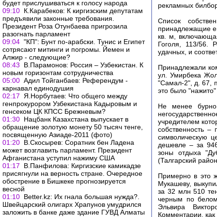
будет прислушиваться к голосу народа
рекламных билбор
09:10
К.Карабеков: К киргизским депутатам
предъявили законные требования.
Список собств
Президент Роза Отунбаева пригрозила
принадлежащие ей
разогнать парламент
кв. м, включающ
09:04
"КП": Бунт по-арабски. Тунис и Египет
Гоголя, 113/56.
сотрясают митинги и погромы. Йемен и
удачных, и соотве
Алжир - следующие?
08:43
В.Парамонов: Россия – Узбекистан. К
Принадлежали ком
новым горизонтам сотрудничества
ул. Умирбека Жол
05:00
Адил Тойганбаев: Референдум -
"Самал-2", д. 67,
карнавал единодушия
это было "нажито"
02:17
Я.Норбутаев: Что общего между
генпрокурором Узбекистана Кадыровым и
Не менее бурно 
генсеком ЦК КПСС Брежневым?
негосударственн
01:30
Нацбанк Казахстана выпускает в
учредителем кото
обращение золотую монету 50 тысяч тенге,
собственность – 
посвященную Азиаде-2011 (фото)
символическую ц
01:20
В.Скосырев: Соратник бен Ладена
дешевле – за 94
может возглавить парламент. Президент
зоны отдыха "Ду
Афганистана уступил нажиму США
(Талгарский район
01:17
В.Панфилова: Киргизские камикадзе
присягнули на верность стране. Очередное
Примерно в это ж
обострение в Бишкеке прогнозируется
Мукашеву, выкупи
весной
за 32 млн 510 те
01:10
Вetter.kz: Их гнала большая нужда?.
черным по белом
Швейцарский олигарх Храпунов умудрился
Эльвира Виктор
заложить в банке даже здание ГУВД Алматы
Комментарии, как 