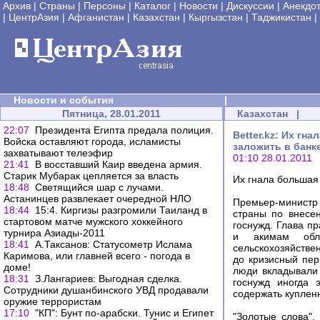
Архив
|
Страны
|
Персоны
|
Каталог
|
Новости
|
Дискуссии
|
Анекдо
|
ЦентрАзия
|
Афганистан
|
Казахстан
|
Кыргызстан
|
Таджикистан
|
Новости и события
|
Пятница, 28.01.2011
Казахстан
|
22:07
Президента Египта предала полиция.
Вetter.kz: Их г
Войска оставляют города, исламисты
заложить в банк
захватывают телеэфир
01:10 28.01.2011
21:41
В восставший Каир введена армия.
Старик Мубарак цепляется за власть
Их гнала большая
18:48
Светящийся шар с лучами.
Астанинцев развлекает очередной НЛО
Премьер-министр
18:44
15:4. Киргизы разгромили Таиланд в
страны по внесен
стартовом матче мужского хоккейного
госнужд. Глава п
турнира Азиады-2011
и акимам обл
18:41
А.Таксанов: Статусометр Ислама
сельскохозяйстве
Каримова, или главней всего - погода в
до кризисный пер
доме!
люди вкладывали 
18:31
З.Лангариев: Выгодная сделка.
госнужд иногда 
Сотрудники душанбинского УВД продавали
содержать куплен
оружие террористам
17:10
"КП": Бунт по-арабски. Тунис и Египет
"Золотые слова",