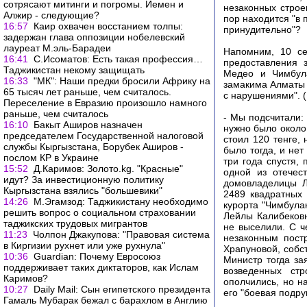
сотрясают митинги и погромы. Йемен и
незаконных строе
Алжир - следующие?
пор находится "в
16:57
Каир охвачен восстанием толпы:
принудительно"?
задержан глава оппозиции нобелевский
лауреат М.эль-Барадеи
Напомним, 10 се
16:41
С.Исоматов: Есть такая профессия…
предоставления 
Таджикистан некому защищать
Медео и Чимбула
16:33
"МК": Наши предки бросили Африку на
замакима Алматы 
65 тысяч лет раньше, чем считалось.
с нарушениями". (В
Переселение в Евразию произошло намного
раньше, чем считалось
- Мы подсчитали:
16:10
Бакыт Аширов назначен
нужно было около 
председателем Государственной налоговой
стоил 120 тенге,
службы Кыргызстана, Борубек Аширов -
было тогда, и нет
послом КР в Украине
три года спустя,
15:52
Д.Каримов: Золото.kg. "Красные"
одной из отечес
идут? За инвестиционную политику
домовладелицы Л
Кыргызстана взялись "большевики"
2489 квадратных 
14:26
М.Эгамзод: Таджикистану необходимо
курорта "Чимбулак
решить вопрос о социальном страховании
Лейлы Калибековн
таджикских трудовых мигрантов
не выселили. С ч
11:23
Чолпон Джакупова: "Правовая система
незаконным пост
в Киргизии рухнет или уже рухнула"
Храпуновой, собс
10:36
Guardian: Почему Евросоюз
Министр тогда за
поддерживает таких диктаторов, как Ислам
возведенных ст
Каримов?
ополчились, но н
10:27
Daily Mail: Сын египетского президента
его "боевая подруг
Гамаль Мубарак бежал с барахлом в Англию