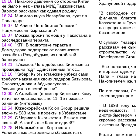
19:16
Никакого давления со стороны Китая
Храпуновой подар
не было и нет, - глава МИД Таджикистана
Зарифи рассказал как сдавал родину
"В свободное от
16:24
Мнимого внука Назарбаева, судят в
филиале благот
Павлодаре
Казахстана и "ру
16:07
М.Алиев: Чего боится "ошская"
на процветание с
Нацкомиссия Кыргызстана?
бизнесменов.
15:07
Москва просит помощи у Пакистана в
расследовании теракта
О суммах, "навар
14:40
"КП": В подготовке теракта в
рассказам ее сын
Домодедово подозревают славянского
строительство 
ваххабита Раздобудько, из ногайской
Development Group
бандгруппы
14:21
Т.Акимов: Чего добилась Киргизия за
- Все полагают, ч
прошедший год? Единственный плюс...
интервью одному 
13:10
"Кабар: Кыргызстанские узбеки сами
Папа - глава на
требуют наказания своих лидеров Батырова,
Накопителем же, т
Салохитдинова и Абдырасулова -
"зачинщиков ошской резни"
По его словам, Ле
13:00
А.Атамбаев (премьер Киргизии): Кому-
телепродюсером.
то из них доставалось по 11 -15 ножевых
ранений (интервью)
- В 1998 году м
12:54
Южнокорейская Kolon Group решила
недвижимость. П
вложить $83 млн. в проекты в Узбекистане
дистрибьютером 
12:29
С.Чериков: Кыргызстан. Языком как
скромно рассказ
шашкой. А как быть с Конституцией?
люксовым брендом
12:28
И.Нарымбетов: Кыргызстан.
Религиозные экстремисты сближаются с
Кстати, несмотря