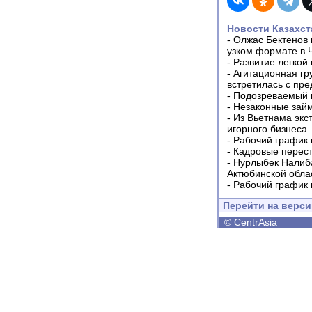
Новости Казахст
-
Олжас Бектенов 
узком формате в 
-
Развитие легкой
-
Агитационная гр
встретилась с пр
-
Подозреваемый в
-
Незаконные займ
-
Из Вьетнама экс
игорного бизнеса
-
Рабочий график 
-
Кадровые перес
-
Нурлыбек Налиб
Актюбинской обла
-
Рабочий график 
Перейти на верс
©
CentrAsia