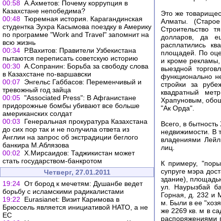
00:58
А.Ахметов: Почему коррупция в
Казахстане непобедима?
Это же товарищес
00:48
Тюремная история. Карагандинская
Алматы. (Старое
студентка Зухра Касымова поездку в Америку
Строительство т
по программе "Work and Travel" запомнит на
долларов, да е
всю жизнь
расплатились кв
00:34
Р.Вахитов: Правители Узбекистана
площадей. По оце
пытаются переписать советскую историю
и кроме рекламы,
00:30
А.Сопранин: Борьба за свободу слова
выездной торгов
в Казахстане по-варшавски
функционально не
00:07
Энгельс Габбасов: Переменчивый и
стройки за рубе
тревожный год зайца
квадратный мет
00:05
"Associated Press": В Афганистане
Храпуновым, обош
придорожные бомбы убивают все больше
"Ак Орда".
американских солдат
00:03
Генеральная прокуратура Казахстана
Всего, в бытност
до сих пор так и не получила ответа из
недвижимости. В 
Англии на запрос об экстрадиции беглого
владениями Лейл
банкира М.Аблязова
лиц.
00:02
Х.Мирсаидов: Таджикистан может
стать государством-банкротом
К примеру, "поры
супруге мэра дост
Четверг, 27.01.2011
здание), площадью
19:24
От бород к мечетям: Душанбе ведет
ул. Наурызбай б
борьбу с исламскими радикалистами
Горная, д. 232 и
19:22
Eurasianet: Визит Каримова в
м. Были в ее "хоз
Брюссель является инициативой НАТО, а не
же 2269 кв. м в с
ЕС
распоряжениями г