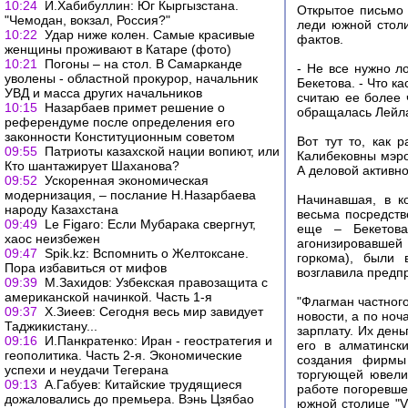
10:24
И.Хабибуллин: Юг Кыргызстана.
Открытое письмо 
"Чемодан, вокзал, Россия?"
леди южной стол
10:22
Удар ниже колен. Самые красивые
фактов.
женщины проживают в Катаре (фото)
10:21
Погоны – на стол. В Самарканде
- Не все нужно л
уволены - областной прокурор, начальник
Бекетова. - Что к
УВД и масса других начальников
считаю ее более 
10:15
Назарбаев примет решение о
обращалась Лейла
референдуме после определения его
законности Конституционным советом
Вот тут то, как 
09:55
Патриоты казахской нации вопиют, или
Калибековны мэро
Кто шантажирует Шаханова?
А деловой активн
09:52
Ускоренная экономическая
модернизация, – послание Н.Назарбаева
Начинавшая, в к
народу Казахстана
весьма посредств
09:49
Le Figaro: Если Мубарака свергнут,
еще – Бекетова,
хаос неизбежен
агонизировавшей 
09:47
Spik.kz: Вспомнить о Желтоксане.
горкома), были 
Пора избавиться от мифов
возглавила предпр
09:39
М.Захидов: Узбекская правозащита с
американской начинкой. Часть 1-я
"Флагман частног
09:37
Х.Зиеев: Сегодня весь мир завидует
новости, а по но
Таджикистану...
зарплату. Их день
09:16
И.Панкратенко: Иран - геостратегия и
его в алматинск
геополитика. Часть 2-я. Экономические
создания фирмы 
успехи и неудачи Тегерана
торгующей ювели
09:13
А.Габуев: Китайские трудящиеся
работе погоревшей
дожаловались до премьера. Вэнь Цзябао
южной столице "V