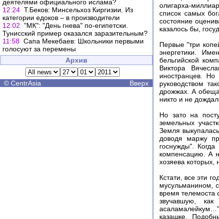
деятелями официального ислама?
олигарха-миллиар
12:24
Т.Беков: Минсельхоз Киргизии. Из
список самых бог
категории едоков – в производители
состояние оценив
12:02
"МК": "День гнева" по-египетски.
казалось бы, госу
Тунисский пример оказался заразительным?
11:58
Сапа Мекебаев: Школьники первыми
Первые "три копе
голосуют за перемены
энергетики. Име
Архив
бельгийской комп
Виктора Вячесл
иностранцев. Но 
©
CentrAsia
Вверх
руководством так
дрожжах. А обеща
никто и не дождал
Но зато на пост
земельных участк
Земля выкупалась
доводя маржу пр
госнужды". Когд
компенсацию. А н
хозяева которых, 
Кстати, все эти г
мусульманином, с
время телемоста с
звучавшую, как
асаламалейкум…". 
казашке. Подобн