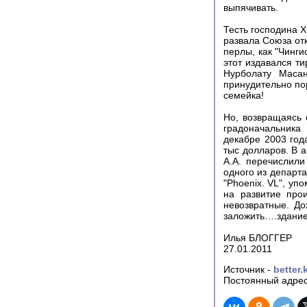
выпячивать.
Тесть господина Х
развала Союза от
перлы, как "Чинги
этот издавался т
Нурболату Масан
принудительно по
семейка!
Но, возвращаясь 
градоначальника
декабре 2003 год
тыс долларов. В 
А.А. перечислили
одного из департа
"Phoenix. VL", уп
на развитие прои
невозвратные. До
заложить….здание 
Илья БЛОГГЕР
27.01.2011
Источник -
better.
Постоянный адрес