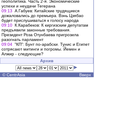
геополитика. Часть 2-я. Экономические
успехи и неудачи Тегерана
09:13
А.Габуев: Китайские трудящиеся
дожаловались до премьера. Вэнь Цзябао
будет прислушиваться к голосу народа
09:10
К.Карабеков: К киргизским депутатам
предъявили законные требования.
Президент Роза Отунбаева пригрозила
разогнать парламент
09:04
"КП": Бунт по-арабски. Тунис и Египет
сотрясают митинги и погромы. Йемен и
Алжир - следующие?
Архив
©
CentrAsia
Вверх