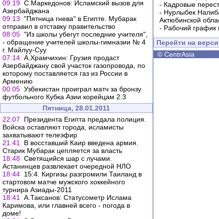
09:19
С.Маркедонов: Исламский вызов для
-
Кадровые перес
Азербайджана
-
Нурлыбек Налиб
09:13
"Пятница гнева" в Египте. Мубарак
Актюбинской обла
отправил в отставку правительство
-
Рабочий график 
08:05
"Из школы убегут последние учителя",
- обращение учителей школы-гимназии № 4
Перейти на верс
г. Майлуу-Суу
©
CentrAsia
07:14
А.Храмчихин: Грузия продаст
Азербайджану свой участок газопровода, по
которому поставляется газ из России в
Армению
00:05
Узбекистан проиграл матч за бронзу
футбольного Кубка Азии корейцам 2:3
Пятница, 28.01.2011
22:07
Президента Египта предала полиция.
Войска оставляют города, исламисты
захватывают телеэфир
21:41
В восставший Каир введена армия.
Старик Мубарак цепляется за власть
18:48
Светящийся шар с лучами.
Астанинцев развлекает очередной НЛО
18:44
15:4. Киргизы разгромили Таиланд в
стартовом матче мужского хоккейного
турнира Азиады-2011
18:41
А.Таксанов: Статусометр Ислама
Каримова, или главней всего - погода в
доме!