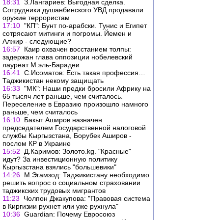
18:31
З.Лангариев: Выгодная сделка.
Сотрудники душанбинского УВД продавали
оружие террористам
17:10
"КП": Бунт по-арабски. Тунис и Египет
сотрясают митинги и погромы. Йемен и
Алжир - следующие?
16:57
Каир охвачен восстанием толпы:
задержан глава оппозиции нобелевский
лауреат М.эль-Барадеи
16:41
С.Исоматов: Есть такая профессия…
Таджикистан некому защищать
16:33
"МК": Наши предки бросили Африку на
65 тысяч лет раньше, чем считалось.
Переселение в Евразию произошло намного
раньше, чем считалось
16:10
Бакыт Аширов назначен
председателем Государственной налоговой
службы Кыргызстана, Борубек Аширов -
послом КР в Украине
15:52
Д.Каримов: Золото.kg. "Красные"
идут? За инвестиционную политику
Кыргызстана взялись "большевики"
14:26
М.Эгамзод: Таджикистану необходимо
решить вопрос о социальном страховании
таджикских трудовых мигрантов
11:23
Чолпон Джакупова: "Правовая система
в Киргизии рухнет или уже рухнула"
10:36
Guardian: Почему Евросоюз