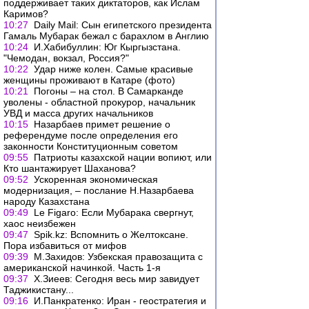
поддерживает таких диктаторов, как Ислам
Каримов?
10:27
Daily Mail: Сын египетского президента
Гамаль Мубарак бежал с барахлом в Англию
10:24
И.Хабибуллин: Юг Кыргызстана.
"Чемодан, вокзал, Россия?"
10:22
Удар ниже колен. Самые красивые
женщины проживают в Катаре (фото)
10:21
Погоны – на стол. В Самарканде
уволены - областной прокурор, начальник
УВД и масса других начальников
10:15
Назарбаев примет решение о
референдуме после определения его
законности Конституционным советом
09:55
Патриоты казахской нации вопиют, или
Кто шантажирует Шаханова?
09:52
Ускоренная экономическая
модернизация, – послание Н.Назарбаева
народу Казахстана
09:49
Le Figaro: Если Мубарака свергнут,
хаос неизбежен
09:47
Spik.kz: Вспомнить о Желтоксане.
Пора избавиться от мифов
09:39
М.Захидов: Узбекская правозащита с
американской начинкой. Часть 1-я
09:37
Х.Зиеев: Сегодня весь мир завидует
Таджикистану...
09:16
И.Панкратенко: Иран - геостратегия и