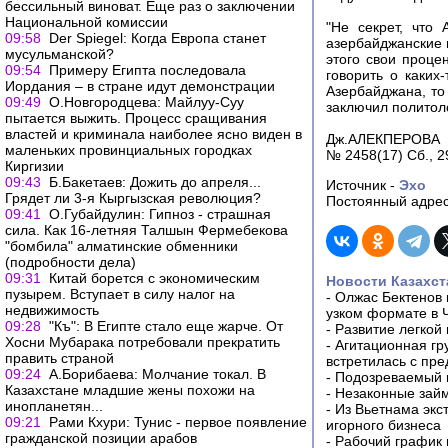
бессильный виноват. Еще раз о заключении
Национальной комиссии
"Не секрет, что
09:58
Der Spiegel: Когда Европа станет
азербайджанские н
мусульманской?
этого свои проце
09:54
Примеру Египта последовала
говорить о каких
Иордания – в стране идут демонстрации
Азербайджана, то
09:49
О.Новгородцева: Майлуу-Суу
заключил политоло
пытается выжить. Процесс сращивания
властей и криминала наиболее ясно виден в
Дж.АЛЕКПЕРОВА
маленьких провинциальных городках
№ 2458(17) Сб., 2
Киргизии
09:43
Б.Бакетаев: Дожить до апреля...
Источник -
Эхо
Грядет ли 3-я Кыргызская революция?
Постоянный адрес
09:41
О.Губайдулин: Гипноз - страшная
сила. Как 16-летняя Талшын Фермебекова
"бомбила" алматинские обменники
(подробности дела)
09:31
Китай борется с экономическим
Новости Казахст
пузырем. Вступает в силу налог на
-
Олжас Бектенов 
недвижимость
узком формате в 
09:28
"Къ": В Египте стало еще жарче. От
-
Развитие легкой
Хосни Мубарака потребовали прекратить
-
Агитационная гр
править страной
встретилась с пр
09:24
А.Борибаева: Молчание токал. В
-
Подозреваемый в
Казахстане младшие жены похожи на
-
Незаконные займ
инопланетян...
-
Из Вьетнама экс
09:21
Рами Кхури: Тунис - первое появление
игорного бизнеса
гражданской позиции арабов
-
Рабочий график 