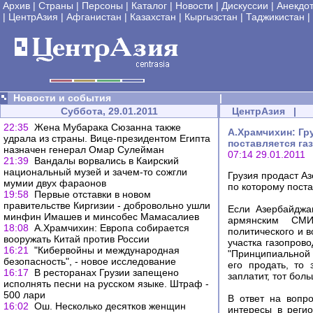
Архив
|
Страны
|
Персоны
|
Каталог
|
Новости
|
Дискуссии
|
Анекдо
|
ЦентрАзия
|
Афганистан
|
Казахстан
|
Кыргызстан
|
Таджикистан
|
Новости и события
|
Суббота, 29.01.2011
ЦентрАзия
|
22:35
Жена Мубарака Сюзанна также
А.Храмчихин: Гр
удрала из страны. Вице-президентом Египта
поставляется га
назначен генерал Омар Сулейман
07:14 29.01.2011
21:39
Вандалы ворвались в Каирский
национальный музей и зачем-то сожгли
Грузия продаст Аз
мумии двух фараонов
по которому поста
19:58
Первые отставки в новом
правительстве Киргизии - добровольно ушли
Если Азербайджа
минфин Имашев и минсобес Мамасалиев
армянским СМИ
18:08
А.Храмчихин: Европа собирается
политического и 
вооружать Китай против России
участка газопров
16:21
"Кибервойны и международная
"Принципиальной 
безопасность", - новое исследование
его продать, то
16:17
В ресторанах Грузии запещено
заплатит, тот боль
исполнять песни на русском языке. Штраф -
500 лари
В ответ на вопр
16:02
Ош. Несколько десятков женщин
интересы в реги