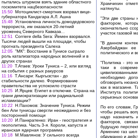
пытались штурмом взять здание областного
Храмчихин отмет
госкомитета нацбезопасности
натянуты.
15:50
Мотоциклист-смертник взорвал вице-
губернатора Кандагара А.Л. Ашна
"Эти две страны 
15:48
Установлена личность домодедовского
фактором, котор
террориста, им оказался 20-летний
окончательно ссор
уроженец Северного Кавказа...
участок газовой м
12:51
Corriere della Sera: Йемен взорвался.
Тысячи людей вышли на площади, чтобы
"В данном контек
прогнать президента Салеха
Азербайджан ее 
12:05
"МК": Восстание в Тунисе сыграло
политического и 
роль катализатора народных волнений и в
других странах
"Политика - это н
11:20
Т.Атаев: Уроки Туниса – 2, или взгляд
таки в совреме
на события с разных ракурсов
цивилизованными
11:16
Т.Ансари: Кыргызстан - до
необходимо дого
стабильности далеко. Формирование
обговорить нюансы
правительства не успокоило страсти
как в магазине. 
10:25
И.Ярцев: Египет в отключке. Страна на
Института полит
грани демократизации или радикальной
серьезных основан
исламизации?
10:22
Н.Пахомов: Значение Туниса. Режим
По его словам, Гр
бен Али тунисцы свергли неожиданно и без
чтобы решать воп
посторонней помощи
надо назначить 
10:20
И.Панкратенко: Иран - геостратегия и
факторов, связа
геополитика. Часть 3-я. Короли, капуста и
будущую перспекти
иранская ядерная программа
Армению газ шел 
10:18
М.Мавлянов: У сильного всегда
обдуманно и дейс