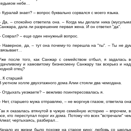
седьмом небе…
– Куралай знает? – вопрос буквально сорвался с моего языка.
– Да, – спокойно ответила она. – Когда мы делали ника (мусульм
Санжара, дала ли разрешение первая жена. И он ответил "да".
– Соврал? – еще один ненужный вопрос.
– Наверное, да, – тут она почему-то перешла на "ты". – Ты не дум
связывает…
Уже после того, как Санжар с семейством отбыл, я задалась в
удачливому и хамовитому бизнесмену Санжару так всерьез и над
родной отец?
…К старшей
В уютном холле двухэтажного дома Алии стояли два чемодана.
– Отдыхать уезжаете? – вежливо поинтересовалась я.
– Нет, старшего мужа отправляю, – не моргнув глазом, ответила она.
Так я оказалась втянутой в чужую семейную историю – впрочем, в
все, кто переступал порог их дома. Потому что всех "встречали" ч
Алмат, чертыхаясь, разбирал...
Начало их жизни было похоже на старое кино: любовь со школьно