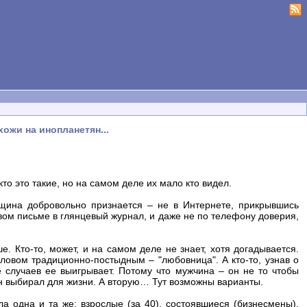
ожи на инопланетян...
то это такие, но на самом деле их мало кто видел.
нщина добровольно признается – не в Интернете, прикрывшись
вом письме в глянцевый журнал, и даже не по телефону доверия,
 Кто-то, может, и на самом деле не знает, хотя догадывается.
ловом традиционно-постыдным – "любовница". А кто-то, узнав о
ве случаев ее выигрывает. Потому что мужчина – он не то чтобы
 он выбирал для жизни. А вторую… Тут возможны варианты.
ла одна и та же: взрослые (за 40), состоявшиеся (бизнесмены),