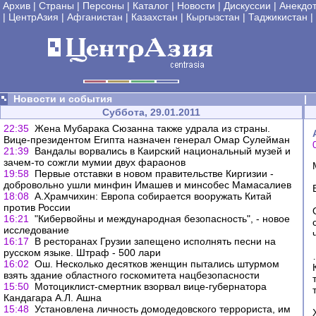
Архив
|
Страны
|
Персоны
|
Каталог
|
Новости
|
Дискуссии
|
Анекдо
|
ЦентрАзия
|
Афганистан
|
Казахстан
|
Кыргызстан
|
Таджикистан
|
Новости и события
|
Суббота, 29.01.2011
22:35
Жена Мубарака Сюзанна также удрала из страны.
Вице-президентом Египта назначен генерал Омар Сулейман
21:39
Вандалы ворвались в Каирский национальный музей и
зачем-то сожгли мумии двух фараонов
19:58
Первые отставки в новом правительстве Киргизии -
добровольно ушли минфин Имашев и минсобес Мамасалиев
18:08
А.Храмчихин: Европа собирается вооружать Китай
против России
16:21
"Кибервойны и международная безопасность", - новое
исследование
16:17
В ресторанах Грузии запещено исполнять песни на
русском языке. Штраф - 500 лари
16:02
Ош. Несколько десятков женщин пытались штурмом
взять здание областного госкомитета нацбезопасности
15:50
Мотоциклист-смертник взорвал вице-губернатора
Кандагара А.Л. Ашна
15:48
Установлена личность домодедовского террориста, им