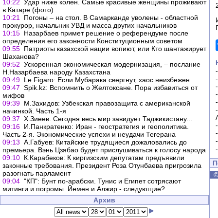
10:22
Удар ниже колен. Самые красивые женщины проживают
в Катаре (фото)
10:21
Погоны – на стол. В Самарканде уволены - областной
прокурор, начальник УВД и масса других начальников
10:15
Назарбаев примет решение о референдуме после
определения его законности Конституционным советом
09:55
Патриоты казахской нации вопиют, или Кто шантажирует
Шаханова?
09:52
Ускоренная экономическая модернизация, – послание
Н.Назарбаева народу Казахстана
09:49
Le Figaro: Если Мубарака свергнут, хаос неизбежен
09:47
Spik.kz: Вспомнить о Желтоксане. Пора избавиться от
мифов
09:39
М.Захидов: Узбекская правозащита с американской
начинкой. Часть 1-я
09:37
Х.Зиеев: Сегодня весь мир завидует Таджикистану...
09:16
И.Панкратенко: Иран - геостратегия и геополитика.
Часть 2-я. Экономические успехи и неудачи Тегерана
09:13
А.Габуев: Китайские трудящиеся дожаловались до
премьера. Вэнь Цзябао будет прислушиваться к голосу народа
09:10
К.Карабеков: К киргизским депутатам предъявили
П
законные требования. Президент Роза Отунбаева пригрозила
разогнать парламент
09:04
"КП": Бунт по-арабски. Тунис и Египет сотрясают
митинги и погромы. Йемен и Алжир - следующие?
Архив