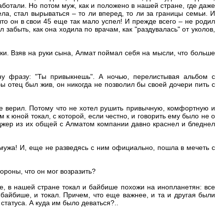
аботали. Но потом муж, как и положено в нашей стране, где даже
а, стал вырываться – то ли вперед, то ли за границы семьи. И
что он в свои 45 еще так мало успел! И прежде всего – не родил
 забыть, как она ходила по врачам, как "раздувалась" от уколов,
. Взяв на руки сына, Алмат поймал себя на мысли, что больше
ну фразу: "Ты привыкнешь". А ночью, перелистывая альбом с
ы отец был жив, он никогда не позволил бы своей дочери пить с
е верил. Потому что не хотел рушить привычную, комфортную и
 к юной токал, с которой, если честно, и говорить ему было не о
жер из их общей с Алматом компании давно краснел и бледнел
 мужа! И, еще не разведясь с ним официально, пошла в мечеть с
ороны, что он мог возразить?
е, в нашей стране токал и байбише похожи на инопланетян: все
байбише, и токал. Причем, что еще важнее, и та и другая были
татуса. А куда им было деваться?..