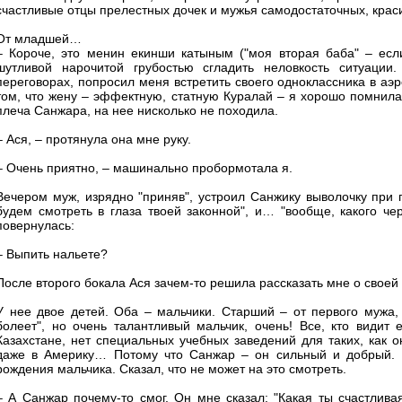
счастливые отцы прелестных дочек и мужья самодостаточных, крас
От младшей…
– Короче, это менин екинши катыным ("моя вторая баба" – если
шутливой нарочитой грубостью сгладить неловкость ситуации
переговорах, попросил меня встретить своего одноклассника в аэр
том, что жену – эффектную, статную Куралай – я хорошо помнила
плеча Санжара, на нее нисколько не походила.
– Ася, – протянула она мне руку.
– Очень приятно, – машинально пробормотала я.
Вечером муж, изрядно "приняв", устроил Санжику выволочку при п
будем смотреть в глаза твоей законной", и… "вообще, какого че
повернулась:
– Выпить нальете?
После второго бокала Ася зачем-то решила рассказать мне о своей
У нее двое детей. Оба – мальчики. Старший – от первого мужа
болеет", но очень талантливый мальчик, очень! Все, кто видит е
Казахстане, нет специальных учебных заведений для таких, как о
даже в Америку… Потому что Санжар – он сильный и добрый. Н
рождения мальчика. Сказал, что не может на это смотреть.
– А Санжар почему-то смог. Он мне сказал: "Какая ты счастлива