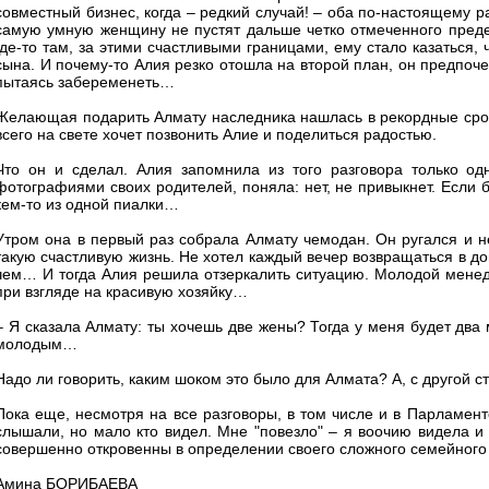
совместный бизнес, когда – редкий случай! – оба по-настоящему р
самую умную женщину не пустят дальше четко отмеченного предел
где-то там, за этими счастливыми границами, ему стало казаться, 
сына. И почему-то Алия резко отошла на второй план, он предпочел
пытаясь забеременеть…
Желающая подарить Алмату наследника нашлась в рекордные сроки
всего на свете хочет позвонить Алие и поделиться радостью.
Что он и сделал. Алия запомнила из того разговора только од
фотографиями своих родителей, поняла: нет, не привыкнет. Если б
кем-то из одной пиалки…
Утром она в первый раз собрала Алмату чемодан. Он ругался и н
такую счастливую жизнь. Не хотел каждый вечер возвращаться в дом
чем… И тогда Алия решила отзеркалить ситуацию. Молодой менед
при взгляде на красивую хозяйку…
– Я сказала Алмату: ты хочешь две жены? Тогда у меня будет два
молодым…
Надо ли говорить, каким шоком это было для Алмата? А, с другой ст
Пока еще, несмотря на все разговоры, в том числе и в Парламент
слышали, но мало кто видел. Мне "повезло" – я воочию видела и 
совершенно откровенны в определении своего сложного семейного с
Амина БОРИБАЕВА