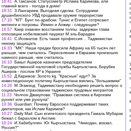
18:41
А.Таксанов: Статусометр Ислама Каримова, или
главней всего - погода в доме!
18:31
З.Лангариев: Выгодная сделка. Сотрудники
душанбинского УВД продавали оружие террористам
17:10
"КП": Бунт по-арабски. Тунис и Египет сотрясают
митинги и погромы. Йемен и Алжир - следующие?
16:57
Каир охвачен восстанием толпы: задержан глава
оппозиции нобелевский лауреат М.эль-Барадеи
16:41
С.Исоматов: Есть такая профессия… Таджикистан
некому защищать
16:33
"МК": Наши предки бросили Африку на 65 тысяч лет
раньше, чем считалось. Переселение в Евразию произошло
намного раньше, чем считалось
16:10
Бакыт Аширов назначен председателем
Государственной налоговой службы Кыргызстана, Борубек
Аширов - послом КР в Украине
15:52
Д.Каримов: Золото.kg. "Красные" идут? За
инвестиционную политику Кыргызстана взялись "большевики"
14:26
М.Эгамзод: Таджикистану необходимо решить вопрос о
социальном страховании таджикских трудовых мигрантов
11:23
Чолпон Джакупова: "Правовая система в Киргизии
рухнет или уже рухнула"
10:36
Guardian: Почему Евросоюз поддерживает таких
диктаторов, как Ислам Каримов?
10:27
Daily Mail: Сын египетского президента Гамаль Мубарак
бежал с барахлом в Англию
10:24
И.Хабибуллин: Юг Кыргызстана. "Чемодан, вокзал,
Россия?"