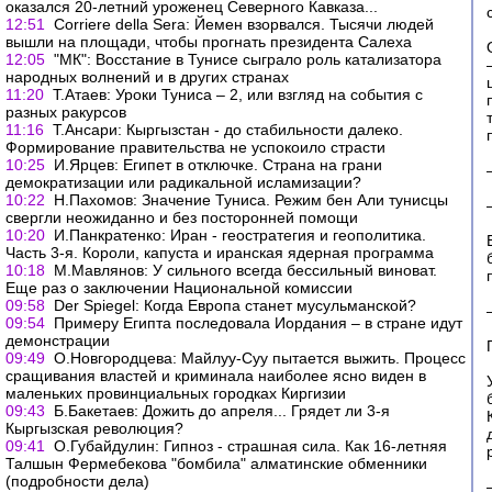
оказался 20-летний уроженец Северного Кавказа...
12:51
Corriere della Sera: Йемен взорвался. Тысячи людей
вышли на площади, чтобы прогнать президента Салеха
12:05
"МК": Восстание в Тунисе сыграло роль катализатора
народных волнений и в других странах
11:20
Т.Атаев: Уроки Туниса – 2, или взгляд на события с
разных ракурсов
11:16
Т.Ансари: Кыргызстан - до стабильности далеко.
Формирование правительства не успокоило страсти
10:25
И.Ярцев: Египет в отключке. Страна на грани
демократизации или радикальной исламизации?
10:22
Н.Пахомов: Значение Туниса. Режим бен Али тунисцы
свергли неожиданно и без посторонней помощи
10:20
И.Панкратенко: Иран - геостратегия и геополитика.
Часть 3-я. Короли, капуста и иранская ядерная программа
10:18
М.Мавлянов: У сильного всегда бессильный виноват.
Еще раз о заключении Национальной комиссии
09:58
Der Spiegel: Когда Европа станет мусульманской?
09:54
Примеру Египта последовала Иордания – в стране идут
демонстрации
09:49
О.Новгородцева: Майлуу-Суу пытается выжить. Процесс
сращивания властей и криминала наиболее ясно виден в
маленьких провинциальных городках Киргизии
09:43
Б.Бакетаев: Дожить до апреля... Грядет ли 3-я
Кыргызская революция?
09:41
О.Губайдулин: Гипноз - страшная сила. Как 16-летняя
Талшын Фермебекова "бомбила" алматинские обменники
(подробности дела)