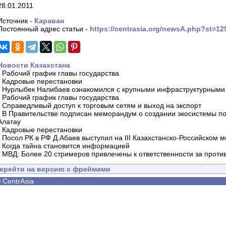
28.01.2011
Источник -
Караван
Постоянный адрес статьи -
https://centrasia.org/newsA.php?st=1
Новости Казахстана
-
Рабочий график главы государства
-
Кадровые перестановки
-
Нурлыбек Налибаев ознакомился с крупными инфраструктурными 
-
Рабочий график главы государства
-
Справедливый доступ к торговым сетям и выход на экспорт
-
В Правительстве подписан меморандум о создании экосистемы по 
Алатау
-
Кадровые перестановки
-
Посол РК в РФ Д.Абаев выступил на III Казахстанско-Российском
-
Когда тайна становится информацией
-
МВД: Более 20 стримеров привлечены к ответственности за проти
ерейти на версию с фреймами
©
CentrAsia