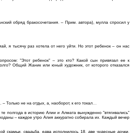
анский обряд бракосочетания. – Прим. автора), мулла спросил у
ай, я тысячу раз хотела от него уйти. Но этот ребенок – он нас
опросом: "Этот ребенок" – это кто? Какой сын привязал ее к
олго? Общий Жаник или юный художник, от которого отказался
 – Только не на отдых, а, наоборот, к его токал…
 те полгода в историю Алии и Алмата вынужденно "втягивались"
емоданы – каждое утро Алия аккуратно собирала их. Каждый вечер
й скамьи, свадьба, едва исполнилось 18, две чудесные дочки,