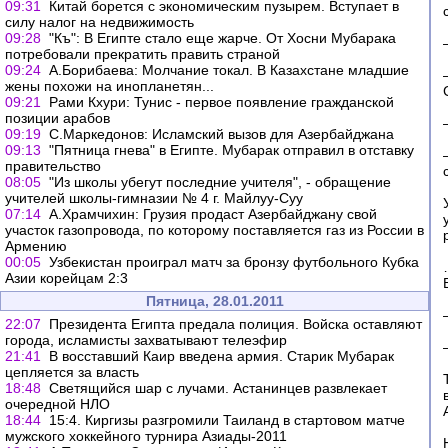
09:31
Китай борется с экономическим пузырем. Вступает в
силу налог на недвижимость
09:28
"Къ": В Египте стало еще жарче. От Хосни Мубарака
потребовали прекратить править страной
09:24
А.Борибаева: Молчание токал. В Казахстане младшие
жены похожи на инопланетян...
09:21
Рами Кхури: Тунис - первое появление гражданской
позиции арабов
09:19
С.Маркедонов: Исламский вызов для Азербайджана
09:13
"Пятница гнева" в Египте. Мубарак отправил в отставку
правительство
08:05
"Из школы убегут последние учителя", - обращение
учителей школы-гимназии № 4 г. Майлуу-Суу
07:14
А.Храмчихин: Грузия продаст Азербайджану свой
участок газопровода, по которому поставляется газ из России в
Армению
00:05
Узбекистан проиграл матч за бронзу футбольного Кубка
Азии корейцам 2:3
Пятница, 28.01.2011
22:07
Президента Египта предала полиция. Войска оставляют
города, исламисты захватывают телеэфир
21:41
В восставший Каир введена армия. Старик Мубарак
цепляется за власть
18:48
Светящийся шар с лучами. Астанинцев развлекает
очередной НЛО
18:44
15:4. Киргизы разгромили Таиланд в стартовом матче
мужского хоккейного турнира Азиады-2011