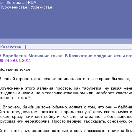
ты
|
Контакты
|
PDA
Туркменистан
|
Узбекистан
|
Казахстан
|
А.Борибаева: Молчание токал. В Казахстане младшие жены пох
09:24 29.01.2011
Молчание токал
В нашей стране токал похожи на инопланетян: все вроде бы знают, к
Объяснение этого явления простое, как табуретка: ну какая же
стыдливым ником, не в слезливо-отчаянном или, наоборот, хвастли
что она – токал?
…Впрочем, байбише тоже обычно молчат о том, что они – байбише.
Кто-то предпочитает называть "параллельную" жену своего мужа с
токал, сразу начинает войну и, как это ни странно, в большинст
трусоват или неразборчив. Просто первую, так сказать, основную,
Хотя в тех двух историях, которые я хочу рассказать, причина бы