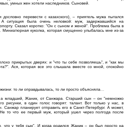
ивых, умных жен хотели наследников. Сыновей.
 дословно перевести с казахского), – приятель мужа пытался
. А ситуация была очень неловкой: муж, задержавшийся на
опорту. Сказал коротко: "Он с сыном и женой". Проблема была в
. Миниатюрная куколка, которая смущенно улыбалась мне из-за
лохо прикрытых дверях: и "что ты себе позволяешь", и "как мы
рта?". Ася, которая все это слышала вместе со мной, спокойно
 жизни: то ли оправдывалась, то ли просто объясняла…
, а младший, Жаник, от Санжара. Старший сын – он "немножко
го рисунки, в один голос говорят: талант. Вот только у нас, в
н. Санжар планирует отправить его в Санкт-Петербург. А может,
е то что ее первый муж, который ушел через полгода после
я, что у тебя сын". И когда родился Жаник – он был просто на