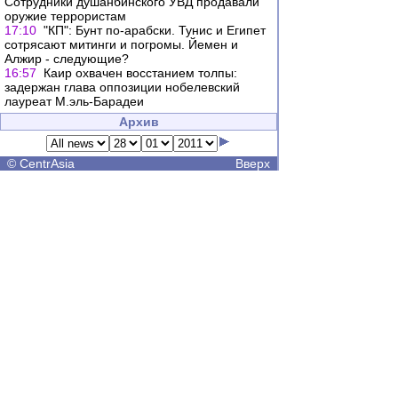
Сотрудники душанбинского УВД продавали
оружие террористам
17:10
"КП": Бунт по-арабски. Тунис и Египет
сотрясают митинги и погромы. Йемен и
Алжир - следующие?
16:57
Каир охвачен восстанием толпы:
задержан глава оппозиции нобелевский
лауреат М.эль-Барадеи
Архив
©
CentrAsia
Вверх