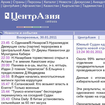
Архив
|
Страны
|
Персоны
|
Каталог
|
Новости
|
Дискуссии
|
Анекдо
|
ЦентрАзия
|
Афганистан
|
Казахстан
|
Кыргызстан
|
Таджикистан
|
Новости и события
|
Воскресенье, 30.01.2011
ЦентрАзия
|
23:45
С.Одинаев/В.Назаров/З.Нурахмедов:
Южный Судан ед
Движущие силы (партии) терроризма в
(карта новой ст
Центральной Азии. От Джумы Намангони до
13:24 30.01.2011
Мухитдина Кабири
22:33
Н.Назарбаев торжественно открыл в
Около 99% жител
Астане 7-е зимние Азиатские игры
отделение о
20:00
Панима-а-а-шь, мыглы, э-э, ептырь.
предваритель
Издан 2-томник "переписки" Б.Ельцина с
проводившегося в
предисловием Д.Медведева
16:55
В Индии начались многотысячные
Данные с итога
митинги против коррупции
избирательной ко
15:47
Е.Сатановский: Кто возьмет власть в
Египте? Только военные
Эти результаты, 
15:44
"Тунисо-египетские" беспорядки
однозначно пока
перекинулись на соседний Судан
себе право на отд
15:43
China Daily: В Китае установилась
сильнейшая за 60 лет засуха
Окончательные ре