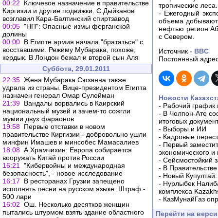
00:22
Ключевое назначение в правительстве
тропические леса.
Киргизии и другие подвижки. С.Дыйканов
- Ежегодный эксп
возглавил Кара-Балтинский спиртзавод
объема добывают
00:05
"НП": Опасные измы ферганской
нефтью регион Аб
долины
с Севером.
00:00
В Египте армия начала "брататься" с
восставшими. Режиму Мубарака, похоже,
Источник -
BBC
кердык. В Лондон бежал и второй сын Аля
Постоянный адрес
Суббота, 29.01.2011
22:35
Жена Мубарака Сюзанна также
удрала из страны. Вице-президентом Египта
назначен генерал Омар Сулейман
Новости Казахст
21:39
Вандалы ворвались в Каирский
-
Рабочий график 
национальный музей и зачем-то сожгли
-
В Чолпон-Ате со
мумии двух фараонов
итоговых докумен
19:58
Первые отставки в новом
-
Выборы и ИИ
правительстве Киргизии - добровольно ушли
-
Кадровые перес
минфин Имашев и минсобес Мамасалиев
-
Первый заместит
18:08
А.Храмчихин: Европа собирается
экономического и
вооружать Китай против России
-
Сейсмостойкий з
16:21
"Кибервойны и международная
-
В Правительстве
безопасность", - новое исследование
-
Новый Купултай:
16:17
В ресторанах Грузии запещено
-
Нурлыбек Налиб
исполнять песни на русском языке. Штраф -
комплекса Kazakhs
500 лари
-
КазМунайГаз опр
16:02
Ош. Несколько десятков женщин
пытались штурмом взять здание областного
Перейти на верс