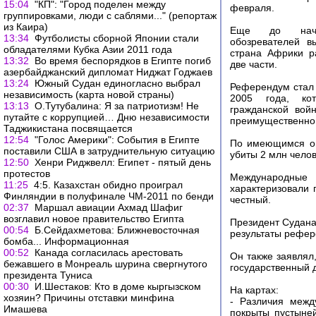
15:04
"КП": "Город поделен между
февраля.
группировками, люди с саблями..." (репортаж
из Каира)
Еще до нача
13:34
Футболисты сборной Японии стали
обозревателей в
обладателями Кубка Азии 2011 года
страна Африки р
13:32
Во время беспорядков в Египте погиб
две части.
азербайджанский дипломат Ниджат Годжаев
13:24
Южный Судан единогласно выбрал
Референдум стал 
независимость (карта новой страны)
2005 года, ко
13:13
О.Тутубалина: Я за патриотизм! Не
гражданской вой
путайте с коррупцией… Дню независимости
преимущественно
Таджикистана посвящается
12:54
"Голос Америки": События в Египте
По имеющимся оц
поставили США в затруднительную ситуацию
убиты 2 млн челов
12:50
Хенри Риджвелл: Египет - пятый день
протестов
Международны
11:25
4:5. Казахстан обидно проиграл
характеризовали 
Финляндии в полуфинале ЧМ-2011 по бенди
честный.
02:37
Маршал авиации Ахмад Шафиг
возглавил новое правительство Египта
Президент Судан
00:54
Б.Сейдахметова: Ближневосточная
результаты рефер
бомба... Информационная
00:52
Канада согласилась арестовать
Он также заявлял
бежавшего в Монреаль шурина свергнутого
государственный 
президента Туниса
00:30
И.Шестаков: Кто в доме кыргызском
На картах:
хозяин? Причины отставки минфина
- Различия межд
Имашева
покрыты пустыней