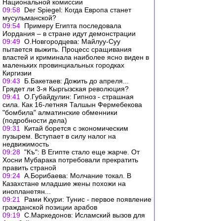
Национальной комиссии
09:58
Der Spiegel: Когда Европа станет
мусульманской?
09:54
Примеру Египта последовала
Иордания – в стране идут демонстрации
09:49
О.Новгородцева: Майлуу-Суу
пытается выжить. Процесс сращивания
властей и криминала наиболее ясно виден в
маленьких провинциальных городках
Киргизии
09:43
Б.Бакетаев: Дожить до апреля...
Грядет ли 3-я Кыргызская революция?
09:41
О.Губайдулин: Гипноз - страшная
сила. Как 16-летняя Талшын Фермебекова
"бомбила" алматинские обменники
(подробности дела)
09:31
Китай борется с экономическим
пузырем. Вступает в силу налог на
недвижимость
09:28
"Къ": В Египте стало еще жарче. От
Хосни Мубарака потребовали прекратить
править страной
09:24
А.Борибаева: Молчание токал. В
Казахстане младшие жены похожи на
инопланетян...
09:21
Рами Кхури: Тунис - первое появление
гражданской позиции арабов
09:19
С.Маркедонов: Исламский вызов для