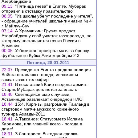
Азербайджана
09:13
"Пятница гнева" в Египте. Мубарак
отправил в отставку правительство
08:05
"Из школы убегут последние учителя",
- обращение учителей школы-гимназии № 4
г. Майлуу-Суу
07:14
А.Храмчихин: Грузия продаст
Азербайджану свой участок газопровода, по
которому поставляется газ из России в
Армению
00:05
Узбекистан проиграл матч за бронзу
футбольного Кубка Азии корейцам 2:3
Пятница, 28.01.2011
22:07
Президента Египта предала полиция.
Войска оставляют города, исламисты
захватывают телеэфир
21:41
В восставший Каир введена армия.
Старик Мубарак цепляется за власть
18:48
Светящийся шар с лучами.
Астанинцев развлекает очередной НЛО
18:44
15:4. Киргизы разгромили Таиланд в
стартовом матче мужского хоккейного
турнира Азиады-2011
18:41
А.Таксанов: Статусометр Ислама
Каримова, или главней всего - погода в
доме!
18:31
З.Лангариев: Выгодная сделка.