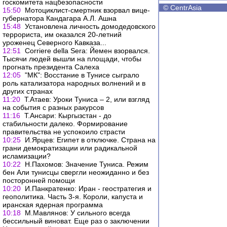
госкомитета нацбезопасности
©
CentrAsia
15:50
Мотоциклист-смертник взорвал вице-
губернатора Кандагара А.Л. Ашна
15:48
Установлена личность домодедовского
террориста, им оказался 20-летний
уроженец Северного Кавказа...
12:51
Corriere della Sera: Йемен взорвался.
Тысячи людей вышли на площади, чтобы
прогнать президента Салеха
12:05
"МК": Восстание в Тунисе сыграло
роль катализатора народных волнений и в
других странах
11:20
Т.Атаев: Уроки Туниса – 2, или взгляд
на события с разных ракурсов
11:16
Т.Ансари: Кыргызстан - до
стабильности далеко. Формирование
правительства не успокоило страсти
10:25
И.Ярцев: Египет в отключке. Страна на
грани демократизации или радикальной
исламизации?
10:22
Н.Пахомов: Значение Туниса. Режим
бен Али тунисцы свергли неожиданно и без
посторонней помощи
10:20
И.Панкратенко: Иран - геостратегия и
геополитика. Часть 3-я. Короли, капуста и
иранская ядерная программа
10:18
М.Мавлянов: У сильного всегда
бессильный виноват. Еще раз о заключении