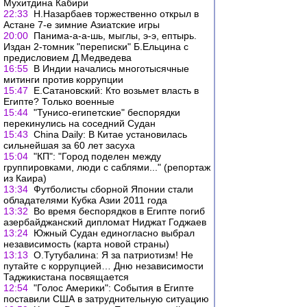
Мухитдина Кабири
22:33
Н.Назарбаев торжественно открыл в
Астане 7-е зимние Азиатские игры
20:00
Панима-а-а-шь, мыглы, э-э, ептырь.
Издан 2-томник "переписки" Б.Ельцина с
предисловием Д.Медведева
16:55
В Индии начались многотысячные
митинги против коррупции
15:47
Е.Сатановский: Кто возьмет власть в
Египте? Только военные
15:44
"Тунисо-египетские" беспорядки
перекинулись на соседний Судан
15:43
China Daily: В Китае установилась
сильнейшая за 60 лет засуха
15:04
"КП": "Город поделен между
группировками, люди с саблями..." (репортаж
из Каира)
13:34
Футболисты сборной Японии стали
обладателями Кубка Азии 2011 года
13:32
Во время беспорядков в Египте погиб
азербайджанский дипломат Ниджат Годжаев
13:24
Южный Судан единогласно выбрал
независимость (карта новой страны)
13:13
О.Тутубалина: Я за патриотизм! Не
путайте с коррупцией… Дню независимости
Таджикистана посвящается
12:54
"Голос Америки": События в Египте
поставили США в затруднительную ситуацию