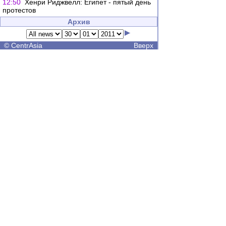
12:50
Хенри Риджвелл: Египет - пятый день
протестов
Архив
©
CentrAsia
Вверх