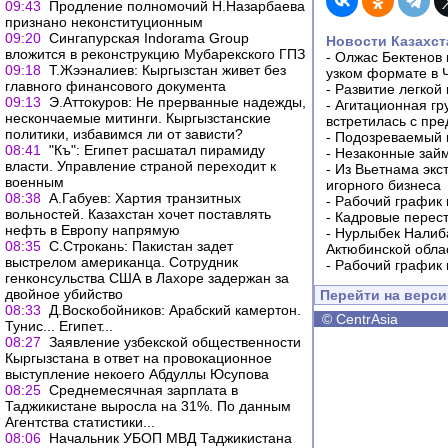
09:43
Продление полномочий Н.Назарбаева
признано неконституционным
09:20
Сингапурская Indorama Group
Новости Казахст
вложится в реконструкцию Мубарекского ГПЗ
-
Олжас Бектенов 
09:18
Т.Жээналиев: Кыргызстан живет без
узком формате в 
главного финансового документа
-
Развитие легкой
09:13
Э.Аттокуров: Не прерванные надежды,
-
Агитационная гр
нескончаемые митинги. Кыргызстанские
встретилась с пр
политики, избавимся ли от зависти?
-
Подозреваемый в
08:41
"Къ": Египет расшатал пирамиду
-
Незаконные займ
власти. Управление страной переходит к
-
Из Вьетнама экс
военным
игорного бизнеса
08:38
А.Габуев: Хартия транзитных
-
Рабочий график 
вольностей. Казахстан хочет поставлять
-
Кадровые перес
нефть в Европу напрямую
-
Нурлыбек Налиб
08:35
С.Строкань: Пакистан задет
Актюбинской обла
выстрелом американца. Сотрудник
-
Рабочий график 
генконсульства США в Лахоре задержан за
двойное убийство
Перейти на верс
08:33
Д.Воскобойников: Арабский камертон.
©
CentrAsia
Тунис... Египет...
08:27
Заявление узбекской общественности
Кыргызстана в ответ на провокационное
выступление некоего Абдуллы Юсупова
08:25
Среднемесячная зарплата в
Таджикистане выросла на 31%. По данным
Агентства статистики...
08:06
Начальник УБОП МВД Таджикистана