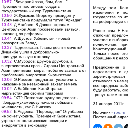
10:57
"Вечерний звон, бом, бом...".
Президент постановил создать
Между тем Конс
государственный хор Туркменистана
изменения и по
10:50
Ж.Кужеков: Второму президенту
государства по и
Туркменистана придумали титул "Аркадаг"
на референдум ст
10:48
Д.Атабаев: В Давосе странам
Центральной Азии посоветовали взяться,
Ранее сам Н.Наз
наконец, за реформы
отклонил предлож
10:44
А.Шустов: Узбекистан - новый
участие в выборах
разворот на Запад
полномочия, при
10:37
Таджикистан: Главы десяти мечетей
Конституционный
Душанбе ушли в добровольно-
Только после это
принудительную отставку
обращения к наро
10:32
С.Муродов: Дружба дружбой, а
энергосистемы врозь. Страны Центральной
Предложение о 
Азии принимают меры, чтобы не зависеть от
парламента и од
проблемной энергетики Кыргызстана
зарегистрировал
10:06
Э.Рахмон предлагает ужесточить
отзывался о намер
наказание за незаконный захват земель
всенародных выбо
10:02
А.Байболов: Китай травит
буду работать, ск
кыргызстанцев своими товарами
тронут таким отно
09:54
"ХТ": Позвольте ручку поцеловать…
Г.Бердымухамедову начали лобызать
31 января 2011г
конечности, как С.Ниязову
09:52
Е.Авдеева: "Переходная" Отунбаева
Источник -
rbc.ru
не хочет уходить. Президент Кыргызстана
Постоянный адрес
укрепляет политические позиции и
внедряется в экономику