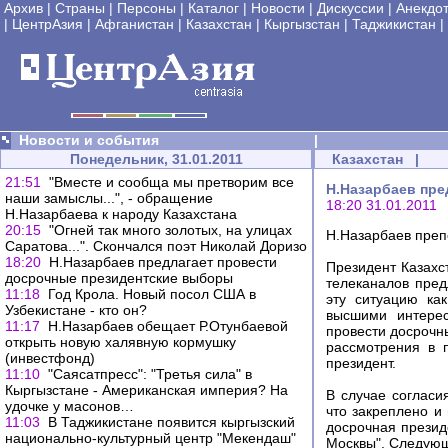
Архив
|
Страны
|
Персоны
|
Каталог
|
Новости
|
Дискуссии
|
Анекдо
|
ЦентрАзия
|
Афганистан
|
Казахстан
|
Кыргызстан
|
Таджикистан
|
Новости и события
|
Понедельник, 31.01.2011
Казахстан
|
21:51
"Вместе и сообща мы претворим все
Н.Назарбаев пре
наши замыслы...", - обращение
18:20 31.01.2011
Н.Назарбаева к народу Казахстана
20:15
"Огней так много золотых, на улицах
Н.Назарбаев преп
Саратова...". Скончался поэт Николай Доризо
18:20
Н.Назарбаев предлагает провести
Президент Казахс
досрочные президентские выборы
телеканалов пред
11:18
Год Крола. Новый посол США в
эту ситуацию как
Узбекистане - кто он?
высшими интере
11:17
Н.Назарбаев обещает Р.Отунбаевой
провести досрочны
открыть новую халявную кормушку
рассмотрения в 
(инвестфонд)
президент.
11:10
"Саясатпресс": "Третья сила" в
Кыргызстане - Американская империя? На
В случае согласи
удочке у масонов…
что закреплено и
11:03
В Таджикистане появится кыргызский
досрочная презид
национально-культурный центр "Мекендаш"
Москвы". Следующ