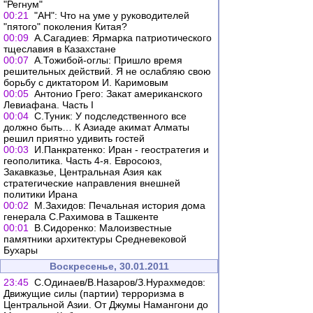
"Регнум"
00:21
"АН": Что на уме у руководителей
"пятого" поколения Китая?
00:09
А.Сагадиев: Ярмарка патриотического
тщеславия в Казахстане
00:07
А.Тожибой-оглы: Пришло время
решительных действий. Я не ослабляю свою
борьбу с диктатором И. Каримовым
00:05
Антонио Грего: Закат американского
Левиафана. Часть I
00:04
С.Туник: У подследственного все
должно быть… К Азиаде акимат Алматы
решил приятно удивить гостей
00:03
И.Панкратенко: Иран - геостратегия и
геополитика. Часть 4-я. Eвросоюз,
Закавказье, Центральная Азия как
стратегические направления внешней
политики Ирана
00:02
М.Захидов: Печальная история дома
генерала С.Рахимова в Ташкенте
00:01
В.Сидоренко: Малоизвестные
памятники архитектуры Средневековой
Бухары
Воскресенье, 30.01.2011
23:45
С.Одинаев/В.Назаров/З.Нурахмедов:
Движущие силы (партии) терроризма в
Центральной Азии. От Джумы Намангони до