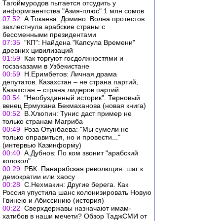
Тагоймуродов пытается отсудить у
информгаентства "Азия-плюс" 1 млн сомов
07:52
А.Токаева: Домино. Волна протестов
захлестнула арабские страны с
бессменными президентами
07:35
"КП": Найдена "Капсула Времени"
древних цивилизаций
01:59
Как торгуют госдолжностями и
госзаказами в Узбекистане
00:59
Н.Еримбетов: Личная драма
депутатов. Казахстан – не страна партий,
Казахстан – страна лидеров партий...
00:54
"Необузданный историк". Терновый
венец Ермухана Бекмаханова (новая книга)
00:52
В.Хлюпин: Тунис даст пример не
только странам Магриба
00:49
Роза Отунбаева: "Мы сумели не
только оправиться, но и провести..."
(интервью Казинформу)
00:40
А.Дубнов: По ком звонит "арабский
колокол"
00:29
РБК: Панарабская революция: шаг к
демократии или хаосу
00:28
С.Нехмакин: Другие берега. Как
Россия упустила шанс колонизировать Новую
Гвинею и Абиссинию (история)
00:22
Сверхдержавы назначают имам-
хатибов в наши мечети? Обзор ТаджСМИ от