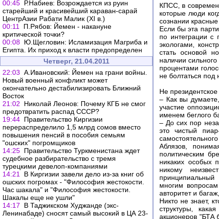
00:45
Р.Набиев: Возрождается из руин
КПСС, в современн
старейший и красивейший караван-сарай
которые люди ког
ЦентрАзии Рабати Малик (XI в.)
сознании красные
00:11
П.Рябов: Йемен - накануне
Если бы эта парт
критической точки?
по интеграции с
00:08
Ю.Щегловин: Исламизация Магриба и
экологами, конс
Египта. Их приход к власти предопределен
стать основой н
наличии сильного л
Четверг, 21.04.2011
процентами голос
22:03
А.Ивановский: Йемен на грани войны.
не болтаться под 
Новый военный конфликт может
окончательно дестабилизировать Ближний
Не президентское
Восток
– Как вы думаете
21:02
Николай Леонов: Почему КГБ не смог
участие оппозици
предотвратить распад СССР?
именем беглого б
19:44
Правительство Киргизии
– До сих пор неза
перераспределило 1,5 млрд сомов вместо
это чистый пиар
повышения пенсий в пособия семьям
самостоятельног
"ошских" погромщиков
Аблязов, понима
14:25
Правительство Туркменистана ждет
политическим бр
судебное разбирательство с тремя
никаких особых 
турецкими девелоп-компаниями
никому неизвес
14:21
В Киргизии завели дело из-за книг об
принципиальный 
ошских погромах - "Философия жестокости.
многим вопросам 
Час шакала" и "Философия жестокости.
авторитет и багаж
Шакалы еще не ушли"
Никто не знает, 
14:17
В Таджикском Худжанде (экс-
структуры, кака
Ленинабаде) сносят самый высокий в ЦА 23-
акционеров "БТА 