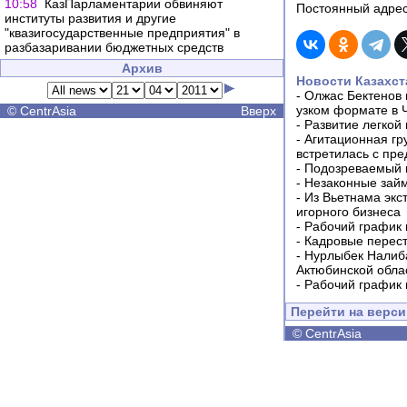
10:58
КазПарламентарии обвиняют
Постоянный адрес
институты развития и другие
"квазигосударственные предприятия" в
разбазаривании бюджетных средств
Архив
Новости Казахст
-
Олжас Бектенов 
узком формате в 
©
CentrAsia
Вверх
-
Развитие легкой
-
Агитационная гр
встретилась с пр
-
Подозреваемый в
-
Незаконные займ
-
Из Вьетнама экс
игорного бизнеса
-
Рабочий график 
-
Кадровые перес
-
Нурлыбек Налиб
Актюбинской обла
-
Рабочий график 
Перейти на верс
©
CentrAsia