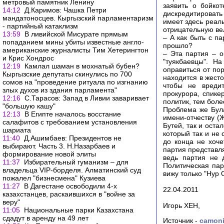
метровый памятник Ленину
заявить о бойко
14:12
Д.Каримов: Чашка Петри
дискредитировать 
мандатоносцев. Кыргызский парламентаризм
имеет здесь реаль
- партийный катаклизм
отрицательную ве
13:59
В ливийской Мисурате прямым
– А как быть с п
попаданием мины убиты известные англо-
прошло?
американские журналисты Тим Хетерингтон
– Эта партия – о
и Крис Хондрос
"туякбаевцы". Н
12:19
Камлал шаман в мохнатый бубен?
оправиться от по
Кыргызские депутаты скинулись по 700
находится в жест
сомов на "проведение ритуала по изгнанию
чтобы не вредит
злых духов из здания парламента"
прокурора, спике
12:16
С.Тарасов: Запад в Ливии заваривает
политик, тем боле
"большую кашу"
Проблема же Була
12:13
В Египте началось восстание
имени-отчеству (
салафитов с требованием установления
Бутей, так и оста
шариата
который так и не
11:40
Д.Ашимбаев: Президентов не
до конца не хоче
выбирают. Часть 3. Н.Назарбаев и
партия представля
формирование новой элиты
ведь партия не 
11:37
Избирательный гуманизм – для
Политическая пар
владельца VIP-борделя. Алматинский суд
вижу только "Нур 
пожалел "бизнесмена" Кузиева
11:27
В Дагестане освободили 4-х
22.04.2011
казахстанцев, раскаившихся в "войне за
веру"
Игорь ХЕН,
11:05
Национальные парки Казахстана
сдадут в аренду на 49 лет
Источник -
camoni