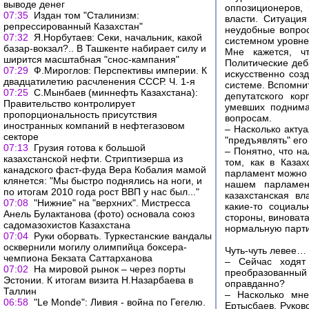
выводе денег
оппозиционеров,
07:35
Издан том "Сталинизм:
власти. Ситуация
репрессированный Казахстан"
неудобные вопрос
07:32
Я.Норбутаев: Секи, начальник, какой
системном уровне 
базар-вокзал?.. В Ташкенте набирает силу и
Мне кажется, ч
ширится масштабная "снос-кампания"
Политические деб
07:29
Ф.Мироглов: Перспективы империи. К
искусственно соз
двадцатилетию расчленения СССР. Ч. 1-я
системе. Вспомни
07:25
С.Мынбаев (миннефть Казахстана):
депутатского ко
Правительство контролирует
умевших поднима
пропорциональность присутствия
вопросам.
иностранных компаний в нефтегазовом
– Насколько актуа
секторе
"предъявлять" его
07:13
Грузия готова к большой
– Понятно, что н
казахстанской нефти. Стриптизерша из
том, как в Казах
канадского фаст-фуда Вера Кобалия мамой
парламент можно 
клянется: "Мы быстро поднялись на ноги, и
нашем парламен
по итогам 2010 года рост ВВП у нас был..."
казахстанская вл
07:08
"Нижние" на "верхних". Мистресса
какие-то социал
Анель Булактанова (фото) основала союз
стороны, виноват
садомазохистов Казахстана
нормальную парти
07:04
Руки оборвать. Туркестанские вандалы
осквернили могилу олимпийца боксера-
Чуть-чуть левее…
чемпиона Бекзата Саттарханова
– Сейчас ходят
07:02
На мировой рынок – через порты
преобразованный
Эстонии. К итогам визита Н.Назарбаева в
оправданно?
Таллин
– Насколько мне
06:58
"Le Monde": Ливия - война по Гегелю.
Ертысбаев. Руков