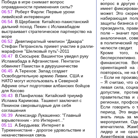
Победа в игре снимает вопрос
вопрос в другую 
оправданности применения силы?
имеет фиксирован
06:57
Роберт Фарли: Первые уроки
может. Это скоре
ливийской интервенции
набирающая поли
06:54
В.Щербаков: Китайско-пакистанский
защиты бизнеса о
дальний поход. Пекин с Исламабадом
президента, прав
выстраивает стратегическое партнерство на
поле – значит пр
море
аналогичная, сов
06:52
Девятикратный чемпион "Дакара"
в политический п
Стефан Петрансель примет участие в ралли-
челюсти сводит.
марафоне "Шелковый путь"-2011
Кроме того, г
06:47
В.Скосырев: Вашингтон увидел руку
бесперспективно.
Исламабада в Афганистане. Пентагон
финансистов. Во
обвиняет Пакистан в двурушничестве
ориентацией на 
06:45
А.Терехов: Запад создает
повторюсь, не на 
Освободительную армию Ливии. США и
– Если не произво
НАТО могут использовать в Северной
– Я считаю, что 
Африке опыт подготовки албанских бойцов
левая сила, соци
для Косово
допустим, проти
06:43
В.Панфилова: Китайский триумф
правительства и 
Ислама Каримова. Ташкент заключил с
регионах, профсо
Пекином сверхвыгодные для себя
Если говорить о 
соглашения
период. Это видн
06:39
Александр Лукашенко: "Главный
знать лишь за м
взрывотехник - это Интернет..."
мероприятия. Одн
05:11
А.Бердыева: Интернет в
впечатлила. Жамб
Туркменистане - дорогое удовольствие и
лидер и не орат
некачественная связь
Ахметбеков оказа