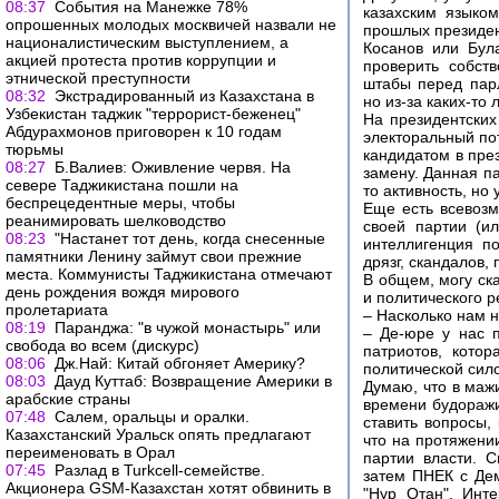
08:37
События на Манежке 78%
казахским языко
опрошенных молодых москвичей назвали не
прошлых президен
националистическим выступлением, а
Косанов или Бул
акцией протеста против коррупции и
проверить собст
этнической преступности
штабы перед парл
08:32
Экстрадированный из Казахстана в
но из-за каких-то
Узбекистан таджик "террорист-беженец"
На президентских
Абдурахмонов приговорен к 10 годам
электоральный по
тюрьмы
кандидатом в през
08:27
Б.Валиев: Оживление червя. На
замену. Данная па
севере Таджикистана пошли на
то активность, н
беспрецедентные меры, чтобы
Еще есть всевозм
реанимировать шелководство
своей партии (и
08:23
"Настанет тот день, когда снесенные
интеллигенция п
памятники Ленину займут свои прежние
дрязг, скандалов,
места. Коммунисты Таджикистана отмечают
В общем, могу ск
день рождения вождя мирового
и политического р
пролетариата
– Насколько нам 
08:19
Паранджа: "в чужой монастырь" или
– Де-юре у нас 
свобода во всем (дискурс)
патриотов, кото
08:06
Дж.Най: Китай обгоняет Америку?
политической сило
08:03
Дауд Куттаб: Возвращение Америки в
Думаю, что в маж
арабские страны
времени будоражи
07:48
Салем, оральцы и оралки.
ставить вопросы,
Казахстанский Уральск опять предлагают
что на протяжени
переименовать в Орал
партии власти. 
07:45
Разлад в Turkcell-семействе.
затем ПНЕК с Дем
Акционера GSM-Казахстан хотят обвинить в
"Нур Отан". Инт