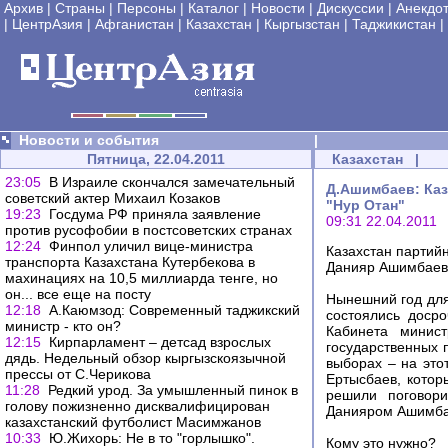
Архив
|
Страны
|
Персоны
|
Каталог
|
Новости
|
Дискуссии
|
Анекдо
|
ЦентрАзия
|
Афганистан
|
Казахстан
|
Кыргызстан
|
Таджикистан
|
Новости и события
|
Пятница, 22.04.2011
Казахстан
|
23:05
В Израиле скончался замечательный
Д.Ашимбаев: Каз
советский актер Михаил Козаков
"Нур Отан"
19:23
Госдума РФ приняла заявление
09:31 22.04.2011
против русофобии в постсоветских странах
12:24
Финпол уличил вице-министра
Казахстан партий
транспорта Казахстана Кутербекова в
Данияр Ашимбаев: 
махинациях на 10,5 миллиарда тенге, но
он... все еще на посту
Нынешний год для
12:18
А.Каюмзод: Современный таджикский
состоялись доср
министр - кто он?
Кабинета минис
12:15
Кирпарламент – детсад взрослых
государственных п
дядь. Недельный обзор кыргызскоязычной
выборах – на это
прессы от С.Черикова
Ертысбаев, котор
11:28
Редкий урод. За умышленный пинок в
решили поговори
голову пожизненно дисквалифицирован
Данияром Ашимб
казахстанский футболист Масимжанов
10:33
Ю.Жихорь: Не в то "горлышко".
Кому это нужно?