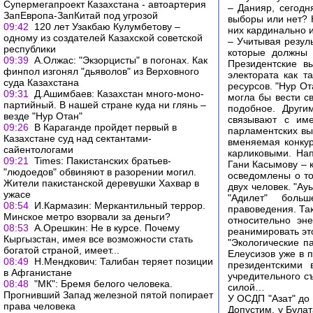
Супермегапроект Казахстана - автоартерия
– Данияр, сегодн
ЗапЕвропа-ЗапКитай под угрозой
выборы или нет? 
09:42
120 лет Узакбаю Кулумбетову –
них кардинально и
одному из создателей Казахской советской
– Учитывая резул
республики
которые должны 
09:39
А.Олжас: "Экзорцисты" в погонах. Как
Президентские в
финпол изгонял "дьяволов" из Верховного
электората как т
суда Казахстана
ресурсов. "Нур От
09:31
Д.Ашимбаев: Казахстан много-моно-
могла бы вести с
партийный. В нашей стране куда ни глянь –
подобное. Други
везде "Нур Отан"
связывают с им
09:26
В Караганде пройдет первый в
парламентских вы
Казахстане суд над сектантами-
вменяемая конкур
сайентологами
карликовыми. Нап
09:21
Times: Пакистанских братьев-
Гани Касымову – к
"людоедов" обвиняют в разорении могил.
осведомлены о том
Жители пакистанской деревушки Хахвар в
двух человек. "Ау
ужасе
"Адилет" боль
08:54
И.Кармазин: Меркантильный террор.
правоведения. Так
Минское метро взорвали за деньги?
относительно эн
08:53
А.Орешкин: Не в курсе. Почему
реанимировать эт
Кыргызстан, имея все возможности стать
"Экологические п
богатой страной, имеет...
Елеусизов уже в п
08:49
Н.Мендкович: Талибан теряет позиции
президентскими 
в Афганистане
учредительного с
08:48
"МК": Бремя белого человека.
силой…
Прогнивший Запад железной пятой попирает
У ОСДП "Азат" до
права человека
Допустим, у Була