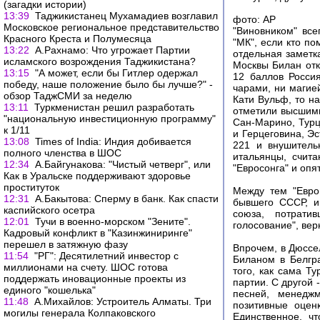
(загадки истории)
13:39
Таджикистанец Мухамадиев возглавил
фото: AP
Московское региональное представительство
"Виновником" вс
Красного Креста и Полумесяца
"МК", если кто по
13:22
А.Рахнамо: Что угрожает Партии
отдельная заметк
исламского возрождения Таджикистана?
Москвы Билан отк
13:15
"А может, если бы Гитлер одержал
12 баллов Росси
победу, наше положение было бы лучше?" -
чарами, ни магие
обзор ТаджСМИ за неделю
Кати Вульф, то н
13:11
Туркменистан решил разработать
отметили высшими
"национальную инвестиционную программу"
Сан-Марино, Турц
к 1/11
и Герцеговина, Эс
13:08
Times of India: Индия добивается
221 и внушитель
полного членства в ШОС
итальянцы, счит
12:34
А.Байгунакова: "Чистый четверг", или
"Евросонга" и опя
Как в Уральске поддерживают здоровье
проституток
Между тем "Евро
12:31
А.Бакытова: Сперму в банк. Как спасти
бывшего СССР, и
каспийского осетра
союза, потратив
12:01
Тучи в военно-морском "Зените".
голосование", вер
Кадровый конфликт в "Казинжиниринге"
перешел в затяжную фазу
Впрочем, в Дюссел
11:54
"РГ": Десятилетний инвестор с
Биланом в Белгра
миллионами на счету. ШОС готова
того, как сама Т
поддержать иновационные проекты из
партии. С другой 
единого "кошелька"
песней, менедж
11:48
А.Михайлов: Устроитель Алматы. Три
позитивные оцен
могилы генерала Колпаковского
Единственное, ч