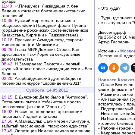
Бухары
11:40
Ф.Плещунов: Ликвидация У. бен
- Это куда?
Ладена в контексте британо-пакистанских
отношений
- Туда, где знают
10:35
Русский мир желает влиться в
не выступали на 
общероссийский Народный фронт Путина
(обращение российских соотечественников
Дюссельдорф
Казахстана, Киргизии и Таджикистана)
№ 25642 от 16 мая
10:18
Президент Ахмадинежад сократил
Артур Гаспарян
министра нефти Мирказими
09:26
Глава МВФ Доминик Стросс-Кан
Источник -
Моско
арестован в Нью-Йорке за сексуальные
Постоянный адрес
домогательства
08:42
Н.Замараева: Пакистан - первый
крупный теракт после ликвидации Усамы Бен
Ладена
02:20
Азербайджанский дуэт победил в
Новости Казахст
песенном конкурсе "Евровидение-2011"
-
Олжас Бектенов 
узком формате в 
Суббота, 14.05.2011
-
Развитие легкой
19:15
Е.Дьяконов: Дело было в "Антикоре".
-
Агитационная гр
Остановить пытки в Узбекистане просто
встретилась с пр
невозможно (из книги "Zona.uz")
-
Подозреваемый в
18:02
Россия не поделится арктическим
-
Незаконные займ
пирогом с Индией и Китаем
-
Из Вьетнама экс
17:50
А.Мамашулы: Салимгерей Жантурин,
игорного бизнеса
забытый пассионарий "тюркского единства"
-
Рабочий график 
17:49
Оппозиция Йемена начала кампанию
-
Кадровые перес