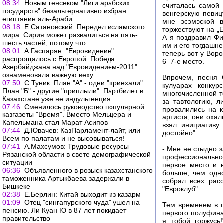
08:34
Новым генсеком "Лиги арабских
считалась самой 
государств" безальтернативно избран
венгерскую певиц
египтянин аль-Араби
мне эсэмэской в
08:18
Е.Сатановский: Передел исламского
торжествуют на „Е
мира. Сирия может развалиться на пять-
А я поздравил Фи
шесть частей, потому что...
им и его тогдашне
08:01
А.Гаспарян: "Евровидение"
теперь вот у Вор
распрощалось с Европой. Победа
6–7-е место.
Азербайджана над "Евровидением-2011"
ознаменовала важную веху
Впрочем, песня 
07:50
С.Туник: План "А" - одни "приехали".
кулуарах конкур
План "Б" - другие "приплыли". Партбилет в
многочисленной т
Казахстане уже не индульгенция
за тавтологию, л
07:46
Сменилось руководство популярной
провалились на к
казгазеты "Время". Вместо Мельцера и
артиста, они охал
Капельмана стал Марат Асипов
взял инициативу
07:44
Д.Ювачев: КазПарламент-лайт, или
достойно".
Всем по палатам и не высовываться!
07:41
А.Махсумов: Трудовые ресурсы
- Мне не стыдно з
Рязанской области в свете демографической
профессиональном
ситуации
первое место и 
06:36
Объявленного в розыск казахстанского
больше, чем одно
таможенника Артыкбаева задержали в
собрал всех расс
Бишкеке
"Евроклуб".
02:38
Е.Берлин: Китай выходит из казарм
01:09
Отец "сингапурского чуда" ушел на
Тем временем в о
пенсию. Ли Куан Ю в 87 лет покидает
первого полуфина
правительство
я тобой горжусь