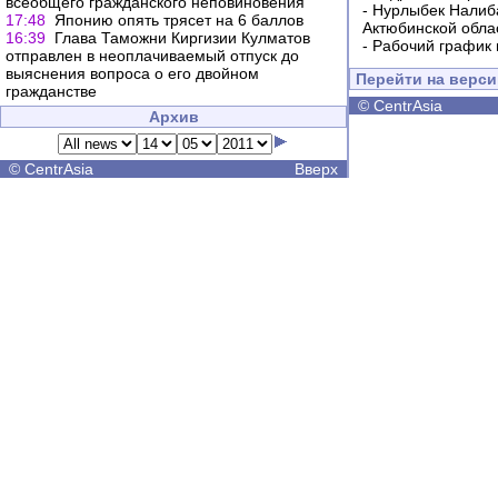
всеобщего гражданского неповиновения
-
Нурлыбек Налиб
17:48
Японию опять трясет на 6 баллов
Актюбинской обла
16:39
Глава Таможни Киргизии Кулматов
-
Рабочий график 
отправлен в неоплачиваемый отпуск до
выяснения вопроса о его двойном
Перейти на верс
гражданстве
©
CentrAsia
Архив
©
CentrAsia
Вверх