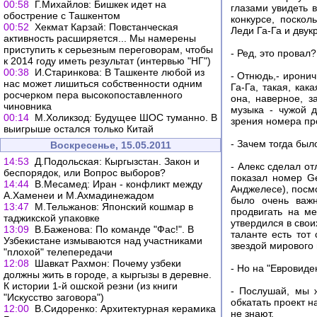
00:58
Г.Михайлов: Бишкек идет на
глазами увидеть 
обострение с Ташкентом
конкурсе, поскол
00:52
Хекмат Карзай: Повстанческая
Леди Га-Га и двук
активность расширяется... Мы намерены
приступить к серьезным переговорам, чтобы
- Ред, это провал?
к 2014 году иметь результат (интервью "НГ")
00:38
И.Старинкова: В Ташкенте любой из
- Отнюдь,- иронич
нас может лишиться собственности одним
Га-Га, такая, как
росчерком пера высокопоставленного
она, наверное, з
чиновника
музыка - чужой 
00:14
М.Холикзод: Будущее ШОС туманно. В
зрения номера п
выигрыше остался только Китай
- Зачем тогда был
Воскресенье, 15.05.2011
14:53
Д.Подольская: Кыргызстан. Закон и
- Алекс сделал о
беспорядок, или Вопрос выборов?
показал номер Ge
14:44
В.Месамед: Иран - конфликт между
Анджелесе), посмо
А.Хаменеи и М.Ахмадинежадом
было очень важн
13:47
М.Тельжанов: Японский кошмар в
продвигать на ме
таджикской упаковке
утвердился в свои
13:09
В.Баженова: По команде "Фас!". В
таланте есть тот
Узбекистане измываются над участниками
звездой мирового
"плохой" телепередачи
12:08
Шавкат Рахмон: Почему узбеки
- Но на "Евровиде
должны жить в городе, а кыргызы в деревне.
К истории 1-й ошской резни (из книги
- Послушай, мы 
"Искусство заговора")
обкатать проект н
12:00
В.Сидоренко: Архитектурная керамика
не знают.