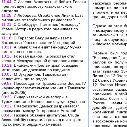
11:44
С.Исаева: Алкогольный бойкот. Россия
насколько безопа
препятствует экспорту казахстанского
помирятся ли по с
алкоголя
впрочем, и на пе
11:25
И.Лебедева: Ограбление Ливии. Есть
границ, дарит люб
ли защита от глобального рейдерства?
11:21
С.Слободчук: Памятник "коммерсу"
Однако на этом б
Усаме. История редко кого оценивает по
и возмущенному т
заслугам
занимались т. н.
11:18
С.Тарасов: Баку разыгрывает в
пику телеаудитори
Закавказье "большевистский" сценарий
и блоково мотивир
10:31
А.Клыч: С чем едят Геноцид? Чужая
смерть на сон похожа...
Первым был подв
10:26
Розовая шайба. Кыргызстан стал
"Евровидения", с
членом Международной федерации хоккея
баллов он получ
10:21
Бишкекский "Белый дом" осаждают
приличия, котор
митингующие должники по кредитам
затаптыванию 35-
10:03
М.Зухурдинов: Таджикистан -
Литва (за 12 балл
салафисты где-то рядом
12 баллов Украине
09:52
Просвещение-Православие-Восток. IV
12 баллов Итали
научно-просветительские чтения в Ташкенте
сестрински разд
(анонс 20/05)
приличной в это
09:35
Лидер казахской диаспоры в
бизнеса были к 
Туркменистане Бегдесенов осужден условно
России, шведы н
09:22
Р.Хафизоглу: Дамаск разрывается/
достойных - датск
разрывают между Тегераном и Анкарой
ирландский синт
08:45
Газовое обаяние диктатуры. Crude
честностью к гол
Accountability выпустила доклад о четырех
в воскресенье ноч
годах власти Бердымухамедова
прогнозы, включ