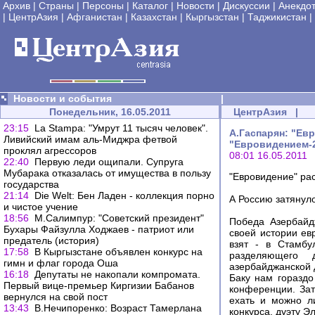
Архив
|
Страны
|
Персоны
|
Каталог
|
Новости
|
Дискуссии
|
Анекдо
|
ЦентрАзия
|
Афганистан
|
Казахстан
|
Кыргызстан
|
Таджикистан
|
Новости и события
|
Понедельник, 16.05.2011
ЦентрАзия
|
23:15
La Stampa: "Умрут 11 тысяч человек".
А.Гаспарян: "Ев
Ливийский имам аль-Миджра фетвой
"Евровидением-2
проклял агрессоров
08:01 16.05.2011
22:40
Первую леди ощипали. Супруга
Мубарака отказалась от имущества в пользу
"Евровидение" ра
государства
21:14
Die Welt: Бен Ладен - коллекция порно
А Россию затянул
и чистое учение
18:56
М.Салимпур: "Советский президент"
Победа Азербайд
Бухары Файзулла Ходжаев - патриот или
своей истории ев
предатель (история)
взят - в Стамбу
17:58
В Кыргызстане объявлен конкурс на
разделяющего 
гимн и флаг города Оша
азербайджанской 
16:18
Депутаты не накопали компромата.
Баку нам гораздо
Первый вице-премьер Киргизии Бабанов
конференции. Зат
вернулся на свой пост
ехать и можно л
13:43
В.Нечипоренко: Возраст Тамерлана
конкурса, дуэту Э