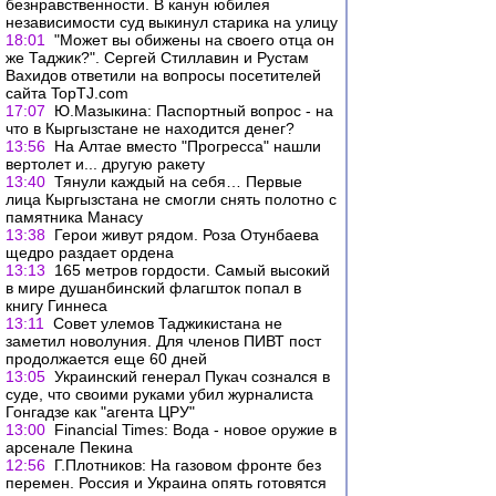
безнравственности. В канун юбилея
независимости суд выкинул старика на улицу
18:01
"Может вы обижены на своего отца он
же Таджик?". Сергей Стиллавин и Рустам
Вахидов ответили на вопросы посетителей
сайта TopTJ.com
17:07
Ю.Мазыкина: Паспортный вопрос - на
что в Кыргызстане не находится денег?
13:56
На Алтае вместо "Прогресса" нашли
вертолет и... другую ракету
13:40
Тянули каждый на себя… Первые
лица Кыргызстана не смогли снять полотно с
памятника Манасу
13:38
Герои живут рядом. Роза Отунбаева
щедро раздает ордена
13:13
165 метров гордости. Самый высокий
в мире душанбинский флагшток попал в
книгу Гиннеса
13:11
Совет улемов Таджикистана не
заметил новолуния. Для членов ПИВТ пост
продолжается еще 60 дней
13:05
Украинский генерал Пукач сознался в
суде, что своими руками убил журналиста
Гонгадзе как "агента ЦРУ"
13:00
Financial Times: Вода - новое оружие в
арсенале Пекина
12:56
Г.Плотников: На газовом фронте без
перемен. Россия и Украина опять готовятся