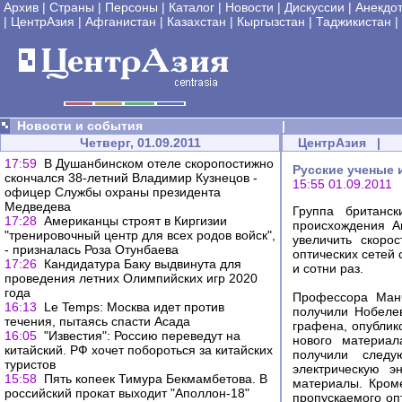
Архив
|
Страны
|
Персоны
|
Каталог
|
Новости
|
Дискуссии
|
Анекдо
|
ЦентрАзия
|
Афганистан
|
Казахстан
|
Кыргызстан
|
Таджикистан
|
Новости и события
|
Четверг, 01.09.2011
ЦентрАзия
|
17:59
В Душанбинском отеле скоропостижно
Русские ученые 
скончался 38-летний Владимир Кузнецов -
15:55 01.09.2011
офицер Службы охраны президента
Медведева
Группа британск
17:28
Американцы строят в Киргизии
происхождения А
"тренировочный центр для всех родов войск",
увеличить скоро
- призналась Роза Отунбаева
оптических сетей 
17:26
Кандидатура Баку выдвинута для
и сотни раз.
проведения летних Олимпийских игр 2020
года
Профессора Манч
16:13
Le Temps: Москва идет против
получили Нобеле
течения, пытаясь спасти Асада
графена, опублик
16:05
"Известия": Россию переведут на
нового материал
китайский. РФ хочет побороться за китайских
получили следу
туристов
электрическую э
15:58
Пять копеек Тимура Бекмамбетова. В
материалы. Кроме
российский прокат выходит "Аполлон-18"
пропускаемого оп