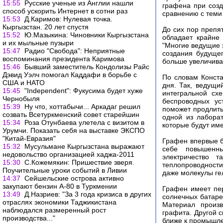
15:55
Русские ученые из Англии нашли
графена при созд
способ ускорить Интернет в сотни раз
сравнению с теми 
15:53
Д.Каримов: Нулевая точка.
Кыргызстан. 20 лет спустя
До сих пор препя
15:52
Ю.Мазыкина: Чиновники Кыргызстана
обладает крайне
и их мыльные пузыри
"Многие ведущие 
15:47
Радио "Свобода": Неприятные
создания будущег
воспоминания президента Каримова
больше увеличива
15:46
Бывший заместитель Кондолизы Райс
Дэвид Уэлч помогал Каддафи в борьбе с
По словам Конста
CША и НАТО
дня. Так, ведущи
15:45
"Independent": Фукусима будет хуже
интегральной сх
Чернобыля
беспроводных ус
15:39
Ну что, хоттабычи... Аркадаг решил
поможет продлить
созвать Всетуркменский совет старейшин
одной из лабора
15:34
Роза Отунбаева улетела с визитом в
которые будут име
Урумчи. Показать себя на выставке ЭКСПО
"Китай-Евразия"
Графен впервые б
15:32
Мусульмане Кыргызстана выражают
себе повышенны
недовольство организацией хаджа-2011
электричество 
15:30
С.Кожемякин: Пришествие зверя.
теплопроводности
Поучительные уроки событий в Ливии
даже молекулы ге
14:37
Сейшельские острова активно
закупают бензин А-80 в Туркмении
Графен имеет пер
13:49
Д.Назриев: "За 3 года кризиса в других
солнечных батаре
отраслях экономики Таджикистана
Материал произ
наблюдался размеренный рост
графита. Другой 
производства..."
ближе к промышле