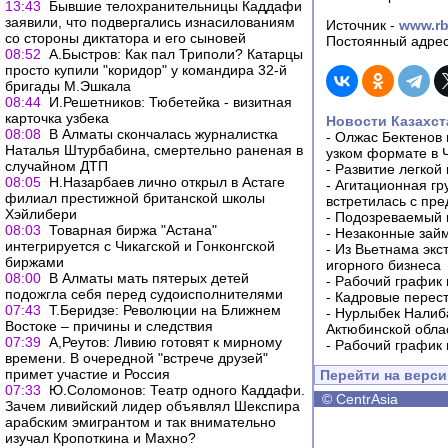
13:43
Бывшие телохранительницы Каддафи
заявили, что подвергались изнасилованиям
Источник -
www.rb
со стороны диктатора и его сыновей
Постоянный адрес
08:52
А.Быстров: Как пал Триполи? Катарцы
просто купили "коридор" у командира 32-й
бригады М.Эшкала
08:44
И.Решетников: Тюбетейка - визитная
карточка узбека
Новости Казахст
08:08
В Алматы скончалась журналистка
-
Олжас Бектенов 
Наталья Штурбабина, смертельно раненая в
узком формате в 
случайном ДТП
-
Развитие легкой
08:05
Н.Назарбаев лично открыл в Астаге
-
Агитационная гр
филиал престижной британской школы
встретилась с пр
Хэйлибери
-
Подозреваемый в
08:03
Товарная биржа "Астана"
-
Незаконные займ
интегрируется с Чикагской и Гонконгской
-
Из Вьетнама экс
биржами
игорного бизнеса
08:00
В Алматы мать пятерых детей
-
Рабочий график 
подожгла себя перед судоисполнителями
-
Кадровые перес
07:43
Т.Беридзе: Революции на Ближнем
-
Нурлыбек Налиб
Востоке – причины и следствия
Актюбинской обла
07:39
А,Реутов: Ливию готовят к мирному
-
Рабочий график 
времени. В очередной "встрече друзей"
примет участие и Россия
Перейти на верс
07:33
Ю.Соломонов: Театр одного Каддафи.
©
CentrAsia
Зачем ливийский лидер объявлял Шекспира
арабским эмигрантом и так внимательно
изучал Кропоткина и Махно?