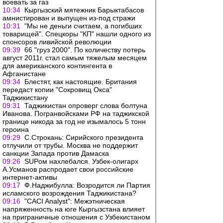
воевать за газ
10:34
Кыргызский мятежник Барыктабасов
амнистирован и выпущен из-под стражи
10:31
"Мы не деньги считаем, а погибших
товарищей". Спецкоры "КП" нашли одного из
спонсоров ливийской революции
09:39
66 "груз 2000". По количеству потерь
август 2011г. стал самым тяжелым месяцем
для американского контингента в
Афганистане
09:34
Блестят, как настоящие. Британия
передаст копии "Сокровищ Окса"
Таджикистану
09:31
Таджикистан опроверг слова болтуна
Иванова. Погранвойсками РФ на таджикской
границе никода за год не изымалось 5 тонн
героина
09:29
С.Строкань: Сирийского президента
отлучили от трубы. Москва не поддержит
санкции Запада против Дамаска
09:26
SUPом нахлебался. Узбек-олигарх
А.Усманов распродает свои российские
интернет-активы
09:17
Ф.Наджибулла: Возродится ли Партия
исламского возрождения Таджикистана?
09:16
"CACI Analyst": Межэтническая
напряженность на юге Кыргызстана влияет
на приграничные отношения с Узбекистаном