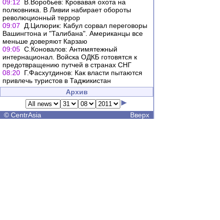
09:12
В.Воробьев: Кровавая охота на
полковника. В Ливии набирает обороты
революционный террор
09:07
Д.Цилюрик: Кабул сорвал переговоры
Вашингтона и "Талибана". Американцы все
меньше доверяют Карзаю
09:05
С.Коновалов: Антимятежный
интернационал. Войска ОДКБ готовятся к
предотвращению путчей в странах СНГ
08:20
Г.Фасхутдинов: Как власти пытаются
привлечь туристов в Таджикистан
Архив
©
CentrAsia
Вверх