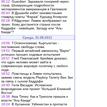
06:12
Guardian: Заражали гонореей через
глаза. Шокирующие подробности
экспериментов американцев в Гватемале
00:43
В Душанбе избит неизвестными
главред газеты "Фараж" Хуршед Атовулло
00:18
Р.Абдуллин: Ливию воображают на
троих. Кому достанется страна после
Каддафи - ливийцам, Западу или "Аль-
Каиде"?
Среда, 31.08.2011
19:06
Т.Осмонгазиева: Кыргызстан -
постижение свободы слова
19:01
Первый китайский авианосец "Варяг"
успешно прошел ходовые испытания
18:57
Глеб Павловский: Брейвик доказал,
что один человек может зайти в
современную мировую политику с любого
хода...
18:52
Повстанцы в Ливии попытались
заживо сжечь модель Playboy Талиту Ван Зан
за связь с сыном Каддафи
18:40
Гела Васадзе: Исламское
возрождение или проект "большой Ближний
Восток"
18:38
Asia Times: Как в Триполи пришла к
власти "Аль-Каида"
18:24
В.Хусаинов: Узбекистан в пропасти