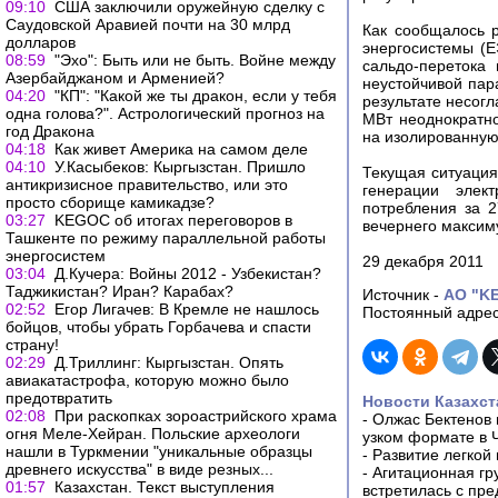
09:10
США заключили оружейную сделку с
Саудовской Аравией почти на 30 млрд
Как сообщалось р
долларов
энергосистемы (Е
08:59
"Эхо": Быть или не быть. Войне между
сальдо-перетока
Азербайджаном и Арменией?
неустойчивой пар
04:20
"КП": "Какой же ты дракон, если у тебя
результате несогл
одна голова?". Астрологический прогноз на
МВт неоднократно
год Дракона
на изолированную
04:18
Как живет Америка на самом деле
04:10
У.Касыбеков: Кыргызстан. Пришло
Текущая ситуация
антикризисное правительство, или это
генерации элек
просто сборище камикадзе?
потребления за 2
03:27
KEGOC об итогах переговоров в
вечернего максим
Ташкенте по режиму параллельной работы
энергосистем
29 декабря 2011
03:04
Д.Кучера: Войны 2012 - Узбекистан?
Таджикистан? Иран? Карабах?
Источник -
АO "K
02:52
Егор Лигачев: В Кремле не нашлось
Постоянный адрес
бойцов, чтобы убрать Горбачева и спасти
страну!
02:29
Д.Триллинг: Кыргызстан. Опять
авиакатастрофа, которую можно было
предотвратить
Новости Казахст
02:08
При раскопках зороастрийского храма
-
Олжас Бектенов 
огня Меле-Хейран. Польские археологи
узком формате в 
нашли в Туркмении "уникальные образцы
-
Развитие легкой
древнего искусства" в виде резных...
-
Агитационная гр
01:57
Казахстан. Текст выступления
встретилась с пр