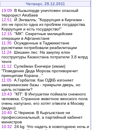
Четверг, 29.12.2011
19:09
В Кызылорде уничтожен опасный
террорист Аязбаев
12:51
Й.Энгвалль: "Коррупция в Киргизии -
это не просто одна из проблем государства.
Коррупция и есть государство!"
12:15
"МК": Секретные милицейские
операции в Афганистане
11:35
Осужденные в Таджикистане
руслетчики потребовали реабилитации
11:24
Шишкин лес. На закупку елок
госструктуры Казахстана потратили 3,8 млрд
тенге
11:12
Сулейман Еничери (имам):
"Поведение Деда Мороза противоречит
принципам Корана..."
11:05
А.Горбатов: Как ОДКБ изгоняет
американские базы - прикрыли дверь, но
щель оставили?
10:43
"КП": В Ингушетии поймали снежного
человека. Странное животное женского пола
очень напугано, его хотят отвезти в Москву
(видео)
10:40
С.Чериков: В Кыргызстане не
профессиональный, а партийный кабинет
министров
10:32
24.kg: Что надеть в новогоднюю ночь и