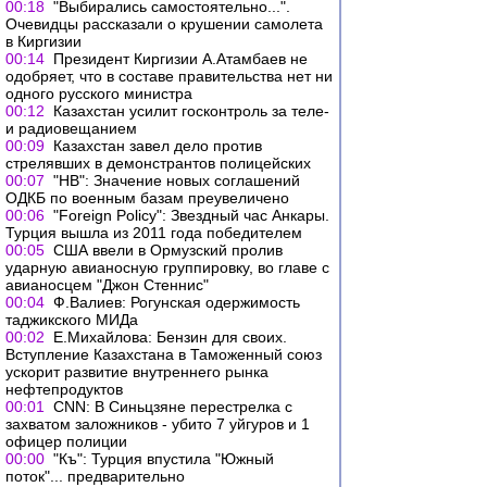
00:18
"Выбирались самостоятельно...".
Очевидцы рассказали о крушении самолета
в Киргизии
00:14
Президент Киргизии А.Атамбаев не
одобряет, что в составе правительства нет ни
одного русского министра
00:12
Казахстан усилит госконтроль за теле-
и радиовещанием
00:09
Казахстан завел дело против
стрелявших в демонстрантов полицейских
00:07
"НВ": Значение новых соглашений
ОДКБ по военным базам преувеличено
00:06
"Foreign Policy": Звездный час Анкары.
Турция вышла из 2011 года победителем
00:05
США ввели в Ормузский пролив
ударную авианосную группировку, во главе с
авианосцем "Джон Стеннис"
00:04
Ф.Валиев: Рогунская одержимость
таджикского МИДа
00:02
Е.Михайлова: Бензин для своих.
Вступление Казахстана в Таможенный союз
ускорит развитие внутреннего рынка
нефтепродуктов
00:01
CNN: В Синьцзяне перестрелка с
захватом заложников - убито 7 уйгуров и 1
офицер полиции
00:00
"Къ": Турция впустила "Южный
поток"... предварительно