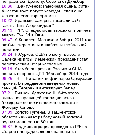
понравиться Дракону. Советы от Дильбар
10:30
Т.Байтукенов: Рыночная сцена. Уитни
Хьюстон тоже пакует чемодан, спеша на
казахстанские корпоративы
10:22
Иранские хакеры атаковали сайт
газеты "Ени Азербайджан"
09:49
"РГ": Специалисты выясняют причины
аварии Ту-134 в Оше
09:47
А.Королев: Мозаика и Зайцы. 2011 год
разбил стереотипы и шаблоны глобальной
политики
09:24
Н.Сурков: США не могут вывести
Салеха из игры. Йеменский президент стал
политическим неприкасаемым
09:19
Атамбаев призвал Россию и США
решить вопрос с ЦТП "Манас" до 2014 года
08:26
"НГ": Ни капли нефти через Ормузский
пролив. В преддверии введения новых
санкций Тегеран шантажирует Запад
07:21
Бишкек. Депутатка Ш.Айтматова
вышла из правящей коалиции, из-за
"нездорового политического климата в
Жогорку Кенеше"
07:09
Золото Гуггены. В Ташкентской
области начинает работу новый золотой
рудник мощностью 80 тонн
06:37
В администрации президента РФ на
Старой площади совершена попытка