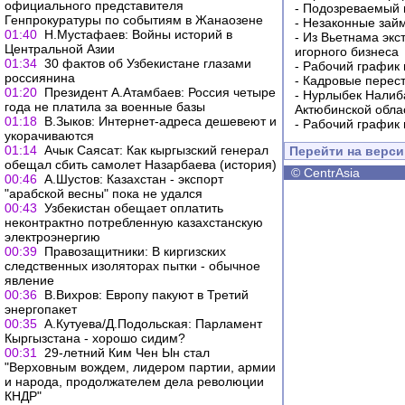
официального представителя
-
Подозреваемый в
Генпрокуратуры по событиям в Жанаозене
-
Незаконные займ
01:40
Н.Мустафаев: Войны историй в
-
Из Вьетнама экс
Центральной Азии
игорного бизнеса
01:34
30 фактов об Узбекистане глазами
-
Рабочий график 
россиянина
-
Кадровые перес
01:20
Президент А.Атамбаев: Россия четыре
-
Нурлыбек Налиб
года не платила за военные базы
Актюбинской обла
01:18
В.Зыков: Интернет-адреса дешевеют и
-
Рабочий график 
укорачиваются
01:14
Ачык Саясат: Как кыргызский генерал
Перейти на верс
обещал сбить самолет Назарбаева (история)
©
CentrAsia
00:46
А.Шустов: Казахстан - экспорт
"арабской весны" пока не удался
00:43
Узбекистан обещает оплатить
неконтрактно потребленную казахстанскую
электроэнергию
00:39
Правозащитники: В киргизских
следственных изоляторах пытки - обычное
явление
00:36
В.Вихров: Европу пакуют в Третий
энергопакет
00:35
А.Кутуева/Д.Подольская: Парламент
Кыргызстана - хорошо сидим?
00:31
29-летний Ким Чен Ын стал
"Верховным вождем, лидером партии, армии
и народа, продолжателем дела революции
КНДР"