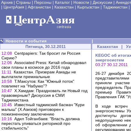
Архив
|
Страны
|
Персоны
|
Каталог
|
Новости
|
Дискуссии
|
Анекдо
|
ЦентрАзия
|
Афганистан
|
Казахстан
|
Кыргызстан
|
Таджикистан
|
Новости и события
|
Пятница, 30.12.2011
Казахстан
|
Уз
12:08
Centpapiers: Так бросит ли Россия
KEGOC об итогах
Сирию?
энергосистем
12:06
Associated Press: Китай обнародовал
03:27 30.12.2011
свои планы в космосе до 2016 года
11:11
Казахстан. Призерам Азиады не
26-27 декабря 20
выплатили премиальные
представителями 
10:58
Т.Максутов: Как "Южный поток"
приняли участие
повлияет на "Набукко"?
председатель Пр
10:47
Х.Хамдам: Праздновать ли Новый год
премьер Правит
правоверным? Дискуссия в СМИ
Правления ГАК "У
Таджикистана
10:45
Известный таджикский басмач "Кури
В ходе встреч 
малыш" (Х.Азизов) приговорен к
энергосистемы У
пожизненному заключению
достигнуты дого
10:16
Адил Тойганбаев: "Власть должна
недопущению неко
перестать упиваться риторикой про
об оформлении до
стабильность"
регулированию м