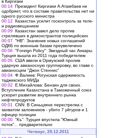
в Киргизии
00:14
Президент Киргизии А.Атамбаев не
одобряет, что в составе правительства нет ни
одного русского министра
00:12
Казахстан усилит госконтроль за теле-
и радиовещанием
00:09
Казахстан завел дело против
стрелявших в демонстрантов полицейских
00:07
"НВ": Значение новых соглашений
ОДКБ по военным базам преувеличено
00:06
"Foreign Policy": Звездный час Анкары.
Турция вышла из 2011 года победителем
00:05
США ввели в Ормузский пролив
ударную авианосную группировку, во главе с
авианосцем "Джон Стеннис"
00:04
Ф.Валиев: Рогунская одержимость
таджикского МИДа
00:02
Е.Михайлова: Бензин для своих.
Вступление Казахстана в Таможенный союз
ускорит развитие внутреннего рынка
нефтепродуктов
00:01
CNN: В Синьцзяне перестрелка с
захватом заложников - убито 7 уйгуров и 1
офицер полиции
00:00
"Къ": Турция впустила "Южный
поток"... предварительно
Четверг, 29.12.2011