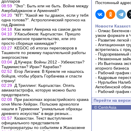
долларов
Постоянный адрес
08:59
"Эхо": Быть или не быть. Войне между
Азербайджаном и Арменией?
04:20
"КП": "Какой же ты дракон, если у тебя
одна голова?". Астрологический прогноз на
год Дракона
Новости Казахст
04:18
Как живет Америка на самом деле
-
Олжас Бектенов 
04:10
У.Касыбеков: Кыргызстан. Пришло
узком формате в 
антикризисное правительство, или это
-
Развитие легкой
просто сборище камикадзе?
-
Агитационная гр
03:27
KEGOC об итогах переговоров в
встретилась с пр
Ташкенте по режиму параллельной работы
-
Подозреваемый в
энергосистем
-
Незаконные займ
03:04
Д.Кучера: Войны 2012 - Узбекистан?
-
Из Вьетнама экс
Таджикистан? Иран? Карабах?
игорного бизнеса
02:52
Егор Лигачев: В Кремле не нашлось
-
Рабочий график 
бойцов, чтобы убрать Горбачева и спасти
-
Кадровые перес
страну!
-
Нурлыбек Налиб
02:29
Д.Триллинг: Кыргызстан. Опять
Актюбинской обла
авиакатастрофа, которую можно было
-
Рабочий график 
предотвратить
02:08
При раскопках зороастрийского храма
Перейти на верс
огня Меле-Хейран. Польские археологи
©
CentrAsia
нашли в Туркмении "уникальные образцы
древнего искусства" в виде резных...
01:57
Казахстан. Текст выступления
официального представителя
Генпрокуратуры по событиям в Жанаозене