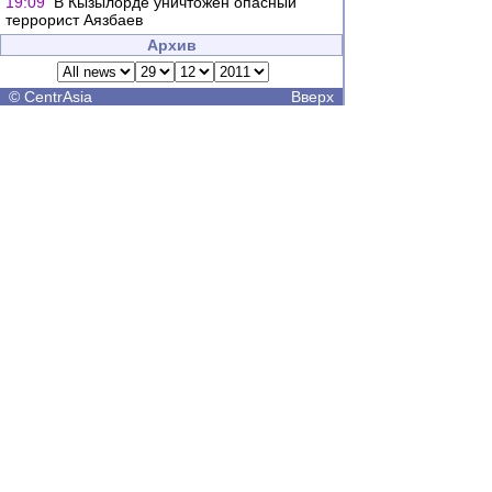
19:09
В Кызылорде уничтожен опасный
террорист Аязбаев
Архив
©
CentrAsia
Вверх