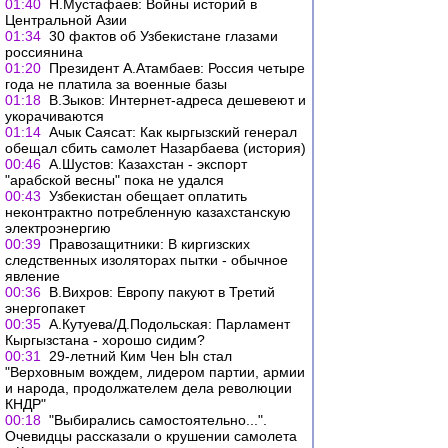
01:40
Н.Мустафаев: Войны историй в
Центральной Азии
01:34
30 фактов об Узбекистане глазами
россиянина
01:20
Президент А.Атамбаев: Россия четыре
года не платила за военные базы
01:18
В.Зыков: Интернет-адреса дешевеют и
укорачиваются
01:14
Ачык Саясат: Как кыргызский генерал
обещал сбить самолет Назарбаева (история)
00:46
А.Шустов: Казахстан - экспорт
"арабской весны" пока не удался
00:43
Узбекистан обещает оплатить
неконтрактно потребленную казахстанскую
электроэнергию
00:39
Правозащитники: В киргизских
следственных изоляторах пытки - обычное
явление
00:36
В.Вихров: Европу пакуют в Третий
энергопакет
00:35
А.Кутуева/Д.Подольская: Парламент
Кыргызстана - хорошо сидим?
00:31
29-летний Ким Чен Ын стал
"Верховным вождем, лидером партии, армии
и народа, продолжателем дела революции
КНДР"
00:18
"Выбирались самостоятельно...".
Очевидцы рассказали о крушении самолета