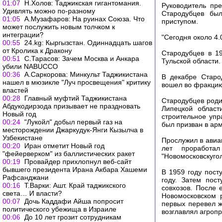
01:07
Н.Холов: Таджикская гигантомания.
Руководитель пр
Удивлять можно по-разному
Стародубцев был
01:05
А.Музафаров: На руинах Союза. Что
приступом.
может послужить новым толчком к
интеграции?
"Сегодня около 4.
00:55
24.kg: Кыргызстан. Одиннадцать шагов
от Кролика к Дракону
Стародубцев в 1
00:51
С.Тарасов: Зачем Москва и Анкара
Тульской области.
убили NABUCCO
00:36
А.Саркорова: Минкульт Таджикистана
В декабре Старо
нашел в мюзикле "Луч просвещения" критику
вошел во фракци
властей
00:28
Главный муфтий Таджикистана
Стародубцев роди
Абдукодирзода призывает не праздновать
Липецкой област
Новый год
строительное упр
00:24
"Лукойл" добыл первый газ на
был призван в ар
месторождении Джаркудук-Янги Кызылча в
Узбекистане
Прослужил в авиа
00:20
Иран отметит Новый год
лет проработ
"фейерверком" из баллистических ракет
"Новомосковскугол
00:19
Провайдер прихлопнул веб-сайт
бывшего президента Ирана Акбара Хашеми
В 1959 году пост
Рафсанджани
году. Затем пос
00:16
Т.Варки: Ашт. Край таджикского
совхозов. После 
света… И власти?
Новомосковском 
00:07
Дочь Каддафи Айша попросит
первых перевел ж
политического убежища в Израиле
возглавлял агроп
00:06
До 10 лет грозит сотрудникам