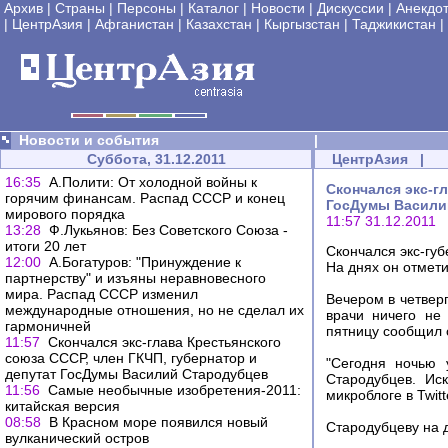
Архив
|
Страны
|
Персоны
|
Каталог
|
Новости
|
Дискуссии
|
Анекдо
|
ЦентрАзия
|
Афганистан
|
Казахстан
|
Кыргызстан
|
Таджикистан
|
Новости и события
|
Суббота, 31.12.2011
ЦентрАзия
|
16:35
А.Полити: От холодной войны к
Скончался экс-г
горячим финансам. Распад СССР и конец
ГосДумы Васили
мирового порядка
11:57 31.12.2011
13:28
Ф.Лукьянов: Без Советского Союза -
итоги 20 лет
Скончался экс-гу
12:00
А.Богатуров: "Принуждение к
На днях он отмет
партнерству" и изъяны неравновесного
мира. Распад СССР изменил
Вечером в четвер
международные отношения, но не сделал их
врачи ничего не
гармоничней
пятницу сообщил 
11:57
Скончался экс-глава Крестьянского
союза СССР, член ГКЧП, губернатор и
"Сегодня ночью 
депутат ГосДумы Василий Стародубцев
Стародубцев. Ис
11:56
Самые необычные изобретения-2011:
микроблоге в Twitt
китайская версия
08:58
В Красном море появился новый
Стародубцеву на д
вулканический остров