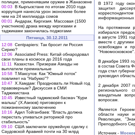
полиции, применявшим оружие в Жанаозене
В 1972 году око
00:03
В Кыргызстане по итогам 2010 года
защитил диссер
коррупция нанесла урон экономике более
корреспондент
чем на 24 миллиарда сомов
информационных п
00:01
Андарак, Киргизия. Массовая (1500
участников) драка между киргизами и
На протяжении р
таджиками закончилась поджогами
избирался предс
в августе 1991 г
Пятница, 30.12.2011
вместе с другими
12:08
Centpapiers: Так бросит ли Россия
освобожден и пр
Сирию?
"Новомосковское".
12:06
Associated Press: Китай обнародовал
свои планы в космосе до 2016 года
В декабре 1993 го
11:11
Казахстан. Призерам Азиады не
в состав Совета Ф
выплатили премиальные
года стал губерна
10:58
Т.Максутов: Как "Южный поток"
руководил область
повлияет на "Набукко"?
10:47
Х.Хамдам: Праздновать ли Новый год
2 декабря 2007 г
правоверным? Дискуссия в СМИ
регионального 
Таджикистана
мандатным вопро
10:45
Известный таджикский басмач "Кури
вопросам.
малыш" (Х.Азизов) приговорен к
пожизненному заключению
Является Героем
10:16
Адил Тойганбаев: "Власть должна
области науки 
перестать упиваться риторикой про
Революции, "Зна
стабильность"
Преподобного Серг
09:10
США заключили оружейную сделку с
Саудовской Аравией почти на 30 млрд
Источник -
Моско