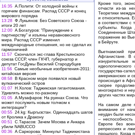
Кроме того, экон
16:35
А.Полити: От холодной войны к
отчасти из-за н
горячим финансам. Распад СССР и конец
Теоретики междун
мирового порядка
и относительна. 
13:28
Ф.Лукьянов: Без Советского Союза -
в соответствии с 
итоги 20 лет
субъекты. Когда
12:00
А.Богатуров: "Принуждение к
Соединенные Штат
партнерству" и изъяны неравновесного
поражение во Вье
мира. Распад СССР изменил
в Бейруте.
международные отношения, но не сделал их
гармоничней
Вьетнамский пр
11:57
Скончался экс-глава Крестьянского
Афганистане. В 
союза СССР, член ГКЧП, губернатор и
изнурительные 
депутат ГосДумы Василий Стародубцев
идеологического
11:56
Самые необычные изобретения-2011:
государства-сат
китайская версия
американских и с
08:58
В Красном море появился новый
происходит в Афг
вулканический остров
скорее продолж
01:07
Н.Холов: Таджикская гигантомания.
многократно и не
Удивлять можно по-разному
других частях мир
01:05
А.Музафаров: На руинах Союза. Что
может послужить новым толчком к
На самом деле п
интеграции?
внимание от нач
00:55
24.kg: Кыргызстан. Одиннадцать шагов
неудач были несо
от Кролика к Дракону
– неспособность
00:51
С.Тарасов: Зачем Москва и Анкара
Европе без воен
убили NABUCCO
репрессиях и лжи
00:36
А.Саркорова: Минкульт Таджикистана
прошлого. Когда 