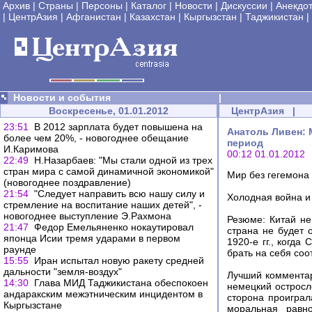
Архив
|
Страны
|
Персоны
|
Каталог
|
Новости
|
Дискуссии
|
Анекдо
|
ЦентрАзия
|
Афганистан
|
Казахстан
|
Кыргызстан
|
Таджикистан
|
Новости и события
|
Воскресенье, 01.01.2012
ЦентрАзия
|
23:51
В 2012 зарплата будет повышена на
Анатоль Ливен: 
более чем 20%, - новогоднее обещание
период
И.Каримова
00:12 01.01.2012
22:49
Н.Назарбаев: "Мы стали одной из трех
стран мира с самой динамичной экономикой"
Мир без гегемона
(новогоднее поздравление)
21:54
"Следует направить всю нашу силу и
Холодная война и
стремление на воспитание наших детей", -
новогоднее выступление Э.Рахмона
Резюме: Китай не
21:47
Федор Емельяненко нокаутировал
страна не будет 
японца Исии тремя ударами в первом
1920-е гг., когд
раунде
брать на себя со
15:55
Иран испытал новую ракету средней
дальности "земля-воздух"
Лучший комментар
14:30
Глава МИД Таджикистана обеспокоен
немецкий остросл
андаракским межэтническим инцидентом в
сторона проиграл
Кыргызстане
моральная равно