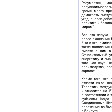
Разумеется, м
преувеличивалась
время моего пре
демократы выступа
угодно, если дейс
политике и безоп
миром".
Все это чепуха.
после окончания 
был в экономичес
также появления 
вместе с ним в 
Относительный у
энергетику и сыр
того как крупны
производства, п
зарплат.
Кроме того, экон
отчасти из-за н
Теоретики междун
и относительна. 
в соответствии с 
субъекты. Когда
Соединенные Штат
поражение во Вье
в Бейруте.