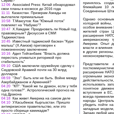
Сирию?
принялось созда
12:06
Associated Press: Китай обнародовал
ближайшие 10 ле
свои планы в космосе до 2016 года
Соединенные Шта
11:11
Казахстан. Призерам Азиады не
выплатили премиальные
Однако основным
10:58
Т.Максутов: Как "Южный поток"
холодной войны, 
повлияет на "Набукко"?
особое внимание 
10:47
Х.Хамдам: Праздновать ли Новый год
жителей стран Ц
правоверным? Дискуссия в СМИ
расширения НАТО 
Таджикистана
американскому т
10:45
Известный таджикский басмач "Кури
Америки. Опыт д
малыш" (Х.Азизов) приговорен к
власти и влияния
пожизненному заключению
в другие регионы
10:16
Адил Тойганбаев: "Власть должна
неоконсерваторы,
перестать упиваться риторикой про
стабильность"
Представители 
09:10
США заключили оружейную сделку с
посткоммунистич
Саудовской Аравией почти на 30 млрд
расширение НАТО
долларов
огромными эконо
08:59
"Эхо": Быть или не быть. Войне между
действительнос
Азербайджаном и Арменией?
использовать зап
04:20
"КП": "Какой же ты дракон, если у тебя
понятное движен
одна голова?". Астрологический прогноз на
вступления в ЕС,
год Дракона
всегда применяли
04:18
Как живет Америка на самом деле
народы Централь
04:10
У.Касыбеков: Кыргызстан. Пришло
убедить пойти н
антикризисное правительство, или это
западные модели,
просто сборище камикадзе?
Западу любой цено