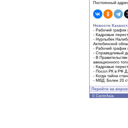
Постоянный адрес
Новости Казахст
-
Рабочий график 
-
Кадровые перес
-
Нурлыбек Налиб
Актюбинской обла
-
Рабочий график 
-
Справедливый до
-
В Правительстве
авиационного топ
-
Кадровые перес
-
Посол РК в РФ Д
-
Когда тайна ста
-
МВД: Более 20 с
Перейти на верс
©
CentrAsia