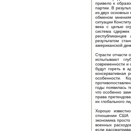
привело к образо
партии. В резуль
из двух основных
обменом мнениям
ситуации Констит
века с целью ог
система сдержек
республиканцев
результатом ста
американской дем
Страсти отчасти 
испытывают глу
современности и 
будут гореть в 
консервативная р
особенности. К
противопоставлен
годы появилась т
что особенно зам
права претендова
их глобального ли
Хорошо известн
отношении США п
экономика просто
военных расходо
если рассматрива