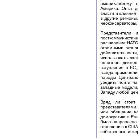
американскому т
Америки. Опыт д
власти и влияния
в другие регионы
неоконсерваторы,
Представители 
посткоммунистич
расширение НАТО
огромными эконо
действительнос
использовать зап
понятное движен
вступления в ЕС,
всегда применяли
народы Централь
убедить пойти н
западные модели,
Западу любой цено
Вряд ли стоит 
представителями о
или обещание чл
демократию в Еги
была направлена 
отношению к США. 
собственные инте