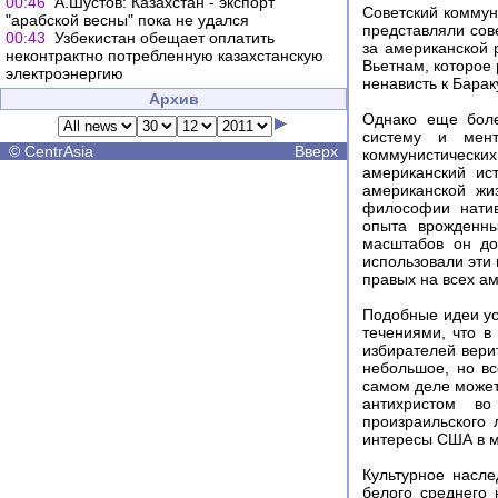
00:46
А.Шустов: Казахстан - экспорт
Советский коммун
"арабской весны" пока не удался
представляли сове
00:43
Узбекистан обещает оплатить
за американской 
неконтрактно потребленную казахстанскую
Вьетнам, которое 
электроэнергию
ненависть к Барак
Архив
Однако еще боле
систему и мент
©
CentrAsia
Вверх
коммунистически
американский ис
американской жи
философии натив
опыта врожденны
масштабов он до
использовали эти 
правых на всех а
Подобные идеи у
течениями, что в
избирателей верит
небольшое, но вс
самом деле может
антихристом во
произраильского 
интересы США в м
Культурное насл
белого среднего 