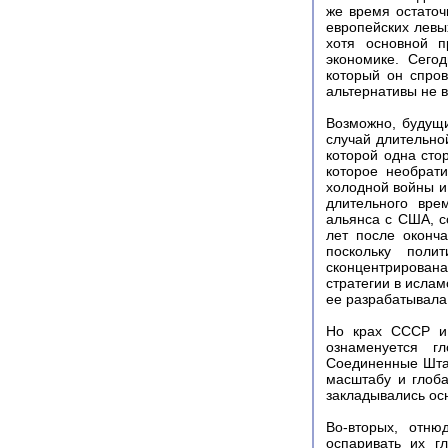
же время остато
европейских левых
хотя основной п
экономике. Сего
который он спров
альтернативы не в
Возможно, будущи
случай длительно
которой одна сто
которое необрат
холодной войны и
длительного вре
альянса с США, с
лет после оконч
поскольку поли
сконцентрирована
стратегии в ислам
ее разрабатывала
Но крах СССР и 
ознаменуется г
Соединенные Штат
масштабу и глоба
закладывались ос
Во-вторых, отню
оспаривать их г