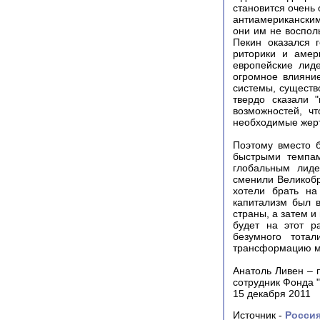
становится очень
антиамериканским
они им не воспол
Пекин оказался 
риторики и амер
европейские лид
огромное влияни
системы, существ
твердо сказали 
возможностей, ч
необходимые жер
Поэтому вместо 
быстрыми темпам
глобальным лиде
сменили Великобр
хотели брать на
капитализм был 
страны, а затем и
будет на этот р
безумного тота
трансформацию ми
Анатоль Ливен – 
сотрудник Фонда 
15 декабря 2011
Источник -
Россия