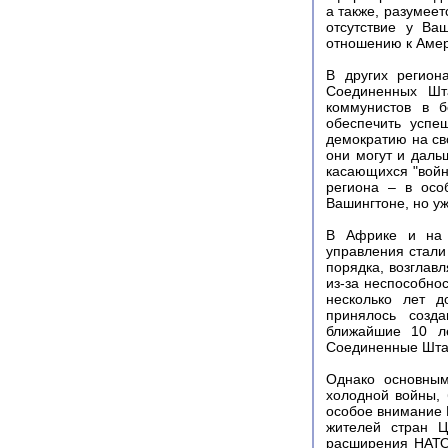
а также, разумеет
отсутствие у Ва
отношению к Амер
В других регион
Соединенных Шта
коммунистов в 
обеспечить успе
демократию на св
они могут и даль
касающихся "войн
региона – в осо
Вашингтоне, но у
В Африке и на д
управления стали
порядка, возглав
из-за неспособно
несколько лет д
принялось созда
ближайшие 10 ле
Соединенные Шта
Однако основным
холодной войны, 
особое внимание 
жителей стран Ц
расширения НАТО 