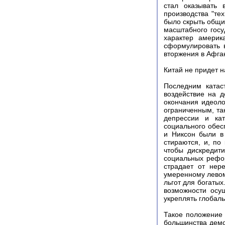
стал оказывать 
производства "тех
было скрыть общи
масштабного госу
характер америк
сформулировать 
вторжения в Афга
Китай не придет н
Последним катас
воздействие на 
окончания идеоло
ограниченным, та
депрессии и кат
социального обес
и Никсон были в
стираются, и, по
чтобы дискредит
социальных рефор
страдает от нер
умеренному левом
льгот для богатых
возможности осу
укреплять глобал
Такое положение 
большинства демо