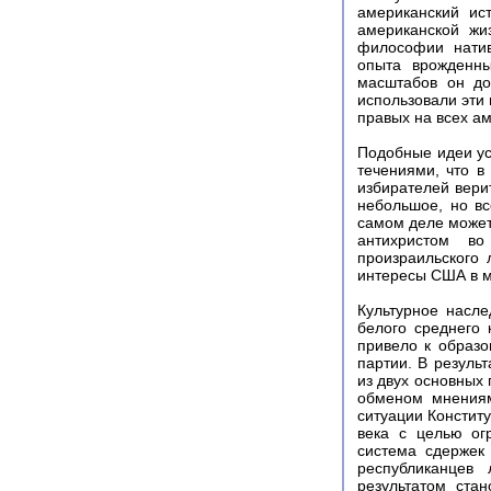
американский ис
американской жи
философии натив
опыта врожденны
масштабов он до
использовали эти 
правых на всех а
Подобные идеи у
течениями, что в
избирателей верит
небольшое, но вс
самом деле может
антихристом во
произраильского 
интересы США в м
Культурное насл
белого среднего 
привело к образо
партии. В резуль
из двух основных
обменом мнениям
ситуации Констит
века с целью ог
система сдержек
республиканцев
результатом ста