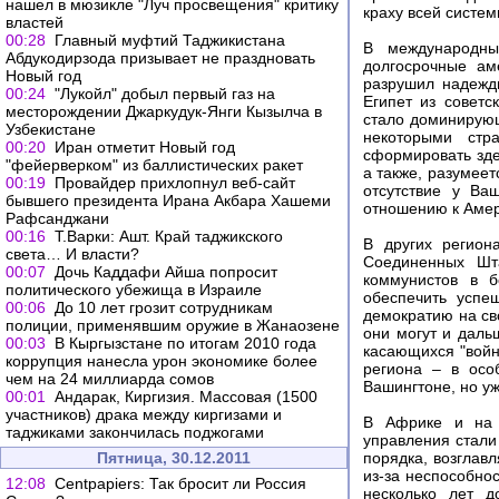
нашел в мюзикле "Луч просвещения" критику
краху всей систем
властей
00:28
Главный муфтий Таджикистана
В международны
Абдукодирзода призывает не праздновать
долгосрочные ам
Новый год
разрушил надежд
00:24
"Лукойл" добыл первый газ на
Египет из советс
месторождении Джаркудук-Янги Кызылча в
стало доминирующ
Узбекистане
некоторыми стр
00:20
Иран отметит Новый год
сформировать зде
"фейерверком" из баллистических ракет
а также, разумеет
00:19
Провайдер прихлопнул веб-сайт
отсутствие у Ва
бывшего президента Ирана Акбара Хашеми
отношению к Амер
Рафсанджани
00:16
Т.Варки: Ашт. Край таджикского
В других регион
света… И власти?
Соединенных Шта
00:07
Дочь Каддафи Айша попросит
коммунистов в 
политического убежища в Израиле
обеспечить успе
00:06
До 10 лет грозит сотрудникам
демократию на св
полиции, применявшим оружие в Жанаозене
они могут и даль
00:03
В Кыргызстане по итогам 2010 года
касающихся "войн
коррупция нанесла урон экономике более
региона – в осо
чем на 24 миллиарда сомов
Вашингтоне, но у
00:01
Андарак, Киргизия. Массовая (1500
участников) драка между киргизами и
В Африке и на д
таджиками закончилась поджогами
управления стали
Пятница, 30.12.2011
порядка, возглав
из-за неспособно
12:08
Centpapiers: Так бросит ли Россия
несколько лет д