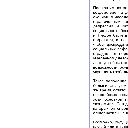
Последним катас
воздействие на 
окончания идеоло
ограниченным, та
депрессии и кат
социального обес
и Никсон были в
стираются, и, по
чтобы дискредит
социальных рефор
страдает от нер
умеренному левом
льгот для богатых
возможности осу
укреплять глобал
Такое положение 
большинства демо
же время остато
европейских левых
хотя основной п
экономике. Сего
который он спров
альтернативы не в
Возможно, будущи
случай длительно