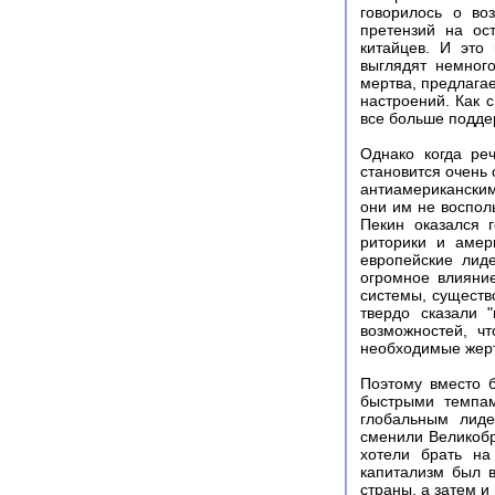
говорилось о во
претензий на ос
китайцев. И это
выглядят немного
мертва, предлага
настроений. Как 
все больше подде
Однако когда ре
становится очень
антиамериканским
они им не воспол
Пекин оказался 
риторики и амер
европейские лид
огромное влияни
системы, существ
твердо сказали 
возможностей, ч
необходимые жер
Поэтому вместо 
быстрыми темпам
глобальным лиде
сменили Великобр
хотели брать на
капитализм был 
страны, а затем и