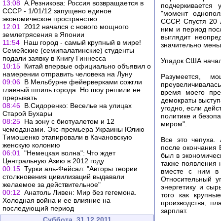
13:08
А.Резникова: Россия возвращается в
подчеркивается 
СССР - 1/01/12 запущено единое
"момент однопол
экономическое пространство
СССР. Спустя 20 
12:01
2012 начался c нового мощного
ним и период пос
землетрясения в Японии
выглядит неопре
11:54
Наш город - самый крупный в мире!
значительно мень
Семейские (семипалатинские) студенты
подали заявку в Книгу Гиннесса
Упадок США начал
10:15
Китай впервые официально объявил о
намерении отправить человека на Луну
Разумеется, м
09:06
В Мельбурне фейерверками сожгли
преувеличивалась
главный шпиль города. Но шоу решили не
время моего пре
прерывать
демократы выступа
08:46
В.Сидоренко: Веселье на улицах
угодно, если дейс
Старой Бухары
политике и безоп
08:25
На зону с биотуалетом и 12
миром".
чемоданами. Экс-премьера Украины Юлию
Тимошенко этапировали в Качановскую
Все это чепуха.
женскую колонию
после окончания 
06:01
"Немецкая волна": Что ждет
был в экономичес
Центральную Азию в 2012 году
также появления 
00:15
Турки аль-Фейсал: "Авторы теории
вместе с ним в 
столкновения цивилизаций выдавали
Относительный у
желаемое за действительное"
энергетику и сыр
00:12
Анатоль Ливен: Мир без гегемона.
того как крупны
Холодная война и ее влияние на
производства, п
последующий период
зарплат.
Суббота, 31.12.2011