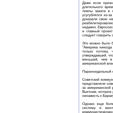
Даже если призн
длительного вре
темпы заката в 
усугублялся из-з
доказали свою не
реабилитировали
недавно Евросоюз
и главный проект
следует говорить 
Это можно было 
"Америка никогда
только потому, 
утверждавший, чт
меньшей, чем в 
американской вла
Параноидальный 
Советский коммун
представляли сове
за американской 
Вьетнам, которое 
ненависть к Барак
Однако еще боле
систему и мент
коммунистически