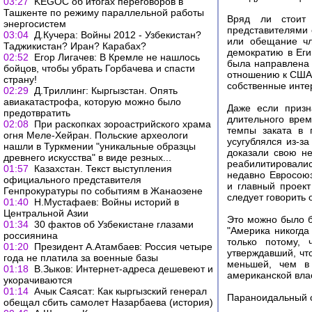
03:27
KEGOC об итогах переговоров в
Ташкенте по режиму параллельной работы
Вряд ли стоит 
энергосистем
представителями о
03:04
Д.Кучера: Войны 2012 - Узбекистан?
или обещание чл
Таджикистан? Иран? Карабах?
демократию в Еги
02:52
Егор Лигачев: В Кремле не нашлось
была направлена 
бойцов, чтобы убрать Горбачева и спасти
отношению к США. 
страну!
собственные инте
02:29
Д.Триллинг: Кыргызстан. Опять
авиакатастрофа, которую можно было
Даже если призн
предотвратить
длительного вре
02:08
При раскопках зороастрийского храма
темпы заката в 
огня Меле-Хейран. Польские археологи
усугублялся из-з
нашли в Туркмении "уникальные образцы
доказали свою не
древнего искусства" в виде резных...
реабилитировали
01:57
Казахстан. Текст выступления
недавно Евросоюз
официального представителя
и главный проект
Генпрокуратуры по событиям в Жанаозене
следует говорить 
01:40
Н.Мустафаев: Войны историй в
Центральной Азии
Это можно было 
01:34
30 фактов об Узбекистане глазами
"Америка никогда
россиянина
только потому, 
01:20
Президент А.Атамбаев: Россия четыре
утверждавший, чт
года не платила за военные базы
меньшей, чем в 
01:18
В.Зыков: Интернет-адреса дешевеют и
американской вла
укорачиваются
01:14
Ачык Саясат: Как кыргызский генерал
Параноидальный 
обещал сбить самолет Назарбаева (история)