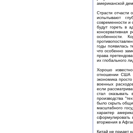
американской дем
Страсти отчасти 
испытывают глу
современности и 
будут гореть в 
консервативная р
особенности. К
противопоставлен
годы появилась т
что особенно зам
права претендова
их глобального ли
Хорошо известн
отношении США п
экономика просто
военных расходо
если рассматрива
стал оказывать 
производства "тех
было скрыть общи
масштабного госу
характер америк
сформулировать 
вторжения в Афга
Китай не придет н