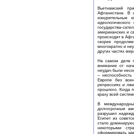
Вьетнамский пр
Афганистане. В 
изнурительные 
идеологического
государства-сат
американских и с
происходит в Афг
скорее продолж
многократно и не
других частях мир
На самом деле п
внимание от нач
неудач были несо
– неспособность
Европе без воен
репрессиях и лжи
прошлого. Когда 
краху всей систем
В международны
долгосрочные ам
разрушил надежд
Египет из советс
стало доминирующ
некоторыми стр
сформировать зде