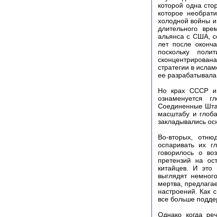
которой одна сто
которое необрат
холодной войны и
длительного вре
альянса с США, с
лет после оконч
поскольку поли
сконцентрирована
стратегии в ислам
ее разрабатывала
Но крах СССР и 
ознаменуется г
Соединенные Штат
масштабу и глоба
закладывались ос
Во-вторых, отню
оспаривать их г
говорилось о во
претензий на ос
китайцев. И это
выглядят немного
мертва, предлага
настроений. Как 
все больше подде
Однако когда ре