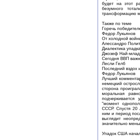
будет на этот р
безумного тота
трансформацию ми
Также по теме
Горечь победителе
Федор Лукьянов
От холодной войн
Алессандро Поли
Диалектика упадка
Джозеф Най-мла
Сегодня ВВП важн
Лесли Гелб
Последний вздох 
Федор Лукьянов
Лучший комментар
немецкий остросл
сторона проиграл
моральная равно
подчеркивается 
"момент однопол
СССР. Спустя 20 
ним и период пос
выглядит неопре
значительно мень
Упадок США начал