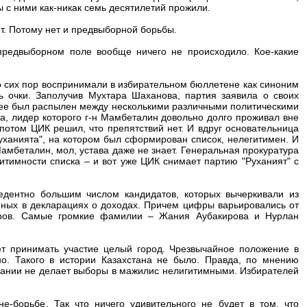
 с ними как-никак семь десятилетий прожили.
ет. Потому нет и предвыборной борьбы.
 предвыборном поле вообще ничего не происходило. Кое-какие
до сих пор воспринимали в избирательном бюллетене как синоним
ть очки. Заполучив Мухтара Шаханова, партия заявила о своих
нее был распылен между несколькими различными политическими
а, лидер которого г-н Мамбеталин довольно долго проживал вне
о потом ЦИК решил, что препятствий нет. И вдруг основательница
уханията", на котором был сформирован список, нелегитимен. И
амбеталин, мол, устава даже не знает. Генеральная прокуратура
итимности списка – и вот уже ЦИК снимает партию "Руханият" с
дентно большим числом кандидатов, которых вычеркивали из
нных в декларациях о доходах. Причем цифры варьировались от
ларов. Самые громкие фамилии – Жания Аубакирова и Нурлан
ет принимать участие целый город. Чрезвычайное положение в
о. Такого в истории Казахстана не было. Правда, по мнению
овании не делает выборы в мажилис нелигитимными. Избирателей
не-борьбе. Так что ничего удивительного не будет в том, что