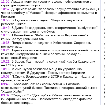
11:00
Аркадаг поручил увеличить долю нефтепродуктов в
структуре туркм-экспорта
10:57
Д.Орехов: Какие "перевозки" осуществляли американцы
через авиабазу в "Манасе". История афганского посольства в
Киргизии
10:55
В Таджикистане создают "Национальную сеть
ремесленников"
10:49
В Душанбе задержаны пять экстремистов-"хизбутчиков"
с листовками, книгами и ноутбуком
10:43
Т.Камчыбеков: "Лабиринты власти Кыргызстана" -
криминал тут, криминал там...
10:38
Птица счастья гнездится в Узбекистане. Соцопросы
неумолимы...
10:24
Туркмения отказывается от применения военной силы в
качестве инструмента внешней политики. Аркадаг -
законченный пацифист
10:21
В.Варов: Год – новый, а союзники? Как бы Казахстану
не ЕЭПнуться...
10:16
М.Аманкулов возглавил Фонд по управлению
госимуществом, Б.Джунусов - Госкомрегистр Киргизии
10:07
П.Своик: Возвращение в ЕССР и Казахстан. Нацпаты
против, а кто – за?
09:46
Г.Бобокалонов: Как члены семьи Э.Рахмона
захватывают чужой бизнес. Тахмина и истаравшанский рынок
"Хаджи-Хайит"
09:32
"Сардор-3" и "Джасур" - в Узбекистане сняли новые
кинофильмы об армии. Палкометатели обходят с флангов
боевые колесницы...