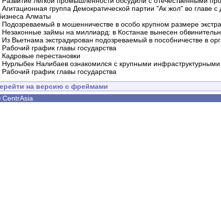
-
Развитие легкой промышленности обсудили с отечественными пр
-
Агитационная группа Демократической партии "Ак жол" во главе с
бизнеса Алматы
-
Подозреваемый в мошенничестве в особо крупном размере экстра
-
Незаконные займы на миллиард: в Костанае вынесен обвинитель
-
Из Вьетнама экстрадирован подозреваемый в пособничестве в орг
-
Рабочий график главы государства
-
Кадровые перестановки
-
Нурлыбек Налибаев ознакомился с крупными инфраструктурными 
-
Рабочий график главы государства
ерейти на версию с фреймами
©
CentrAsia