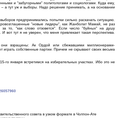
енными и "забугорными" политологами и социологами. Куда ему,
а – а тут уж и выборы. Надо решение принимать, а на основании
 выборов предпринимались попытки сильно раскачать ситуацию.
провозглашенные "новые лидеры", как Жанболат Мамай, не раз
 за то, "как слово отзовется". Если число "буйных" на душу
 И вот тут я не уверен, что меня привлекает такая перспектива.
 они взращены: Ак Ордой или сбежавшими миллионерами-
т играть собственные партии. Причем не скрывают своих весьма
5-го января встретимся на избирательных участках. Ибо это не
326057960
вительственного совета в узком формате в Чолпон-Ате