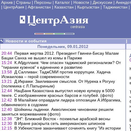
Архив
|
Страны
|
Персоны
|
Каталог
|
Новости
|
Дискуссии
|
Анекдо
|
ЦентрАзия
|
Афганистан
|
Казахстан
|
Кыргызстан
|
Таджикистан
|
Новости и события
|
Понедельник, 09.01.2012
20:44
Первая жертва 2012. Президент Гвинеи-Бисау Малам
Бацаи Санха не вышел из комы в Париже
15:24
К.Абдуллаев: Чем опасен таджикский регионализм? От
"тирании кузенов" к единению и развитию
13:58
Д.Салливан: ТаджСМИ против коррупции. Хадича
Исмаилова – герой современности
13:21
Д.Икрами: Заиливание смыслов. От Нурека к Рогуну
(полемика с Л.Папыриным)
12:44
НацБанк Казахстана выпустил новую купюру в 5000
тенге. С изображением красных барсов и голубей. (фото)
12:42
В Малайзии оправдали лидера оппозиции А.Ибрагима,
обвиняемого в содомии
12:40
Шойкины льдинки. Акмолинские чиновники решили
заняться моржеванием (фото)
12:38
"ЗН": Ближний Восток - похмелье арабской весны
12:30
В Иране раскрыта сеть американских шпионов
12:15
В Узбекистане заканчивают сочинять книгу "Из истории