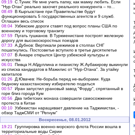
09:19
С.Туник: Не мне учить папку, как мамку любить. Если
"Нур Отан" реально захочет реального конкурента – то...
08:49
В Кыргызстане при Правительстве будут
функционировать 5 государственных агентств и 9 служб.
Оглашен весь список
08:04
Узбекские дороги ставят под вопрос планы США по
военному и торговому транзиту
07:59
Пугать тушканов. В Туркменистане построят железную
дорогу для высокоскоростных поездов
07:33
А.Дубнов: Вертикали режимов в столпах СНГ
пошатнулись. Постсоветье вступило в третье десятилетье
07:07
В Анкаре открылся Центр узбекской культуры и
искусства
06:01
Певца Н.Абдуллина и пианистку Ж.Аубакирову выкинули
из списка кандидатов в Мажилис от "Нур-Отана". За утайку
капиталов
01:26
Д.Ювачев: Не-борьба перед не-выборами. Куда
бедному казахстанскому избирателю податься
00:57
Иран запустил урановый завод "Форду", спрятанный в
горе близ города Кум
00:56
Два тибетских монаха совершили самосожжение
протеста в Китае
00:10
Узбекистан наращивает давление на Таджикистан, -
обзор ТаджСМИ от "Регнум"
Воскресенье, 08.01.2012
19:21
Группировка военно-морского флота России вошла в
территориальные воды Сирии