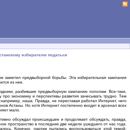
хстанскому избирателю податься
и не заметил предвыборной борьбы. Эта избирательная кампания
ится из нее.
аздники, разбившие предвыборную кампанию пополам. Все-таки,
му про экономику и перспективы развития зачесывать трудно. Тем
 например, наша. Правда, не переставая работал Интернет, чего
онов Астаны. Но хотя Интернет постепенно входит в арсенал всех
ияет мало.
ктивно обсуждал происшедшее и продолжает обсуждать, правда,
ное пространство в последние две недели ушедшего от нас года.
алось. Конечно, партии пытались воспользоваться этой темой,