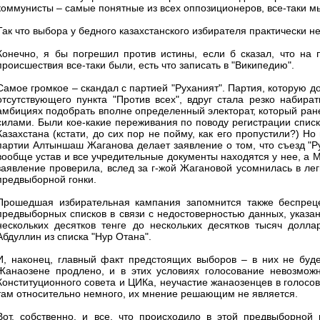
коммунисты – самые понятные из всех оппозиционеров, все-таки мы
Так что выбора у бедного казахстанского избирателя практически н
Конечно, я бы погрешил против истины, если б сказал, что на
происшествия все-таки были, есть что записать в "Википедию".
Самое громкое – скандал с партией "Руханият". Партия, которую 
отсутствующего пункта "Против всех", вдруг стала резко набира
амбициях подобрать вполне определенный электорат, который ра
силами. Были кое-какие переживания по поводу регистрации списк
Казахстана (кстати, до сих пор не пойму, как его пропустили?) Н
партии Алтыншаш Жаганова делает заявление о том, что съезд "Р
вообще устав и все учредительные документы находятся у нее, а М
заявление проверила, вслед за г-жой Жагановой усомнилась в лег
предвыборной гонки.
Прошедшая избирательная кампания запомнится также беспреце
предвыборных списков в связи с недостоверностью данных, указа
нескольких десятков тенге до нескольких десятков тысяч дол
Абдуллин из списка "Нур Отана".
И, наконец, главный факт предстоящих выборов – в них не буд
Жанаозене продлено, и в этих условиях голосование невозможн
Конституционного совета и ЦИКа, неучастие жана­озенцев в голос
там относительно немного, их мнение решающим не является.
Вот, собственно, и все, что происходило в этой предвыборной 