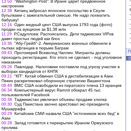
13:50
"Washington Post": В Иране царит предвоенное
настроение
12:38
Китаец забросал японское посольство в Сеуле
бутылками с зажигательной смесью. Не надо лохматить
бабушку!
12:16
Один медный цент США выпуска 1793 года (фото)
продан на аукционе за $1,38 млн
11:29
Р.Садуллоев: Распоясались. Дети таджикских VIPов
давят простых людей как блох
10:36
"Абу-Грейб"-2. Американских военных обвинили в
пытках афганцев в тюрьме Баграм
П
09:43
Протоиерей Всеволод Чаплин: Мигранты должны
проходить регистрацию. Кто этого не сделает, - под уголовное
наказание
09:26
Павлодар. Налоговики поставили под угрозу участие в
выборах кандидатов от КНПК
09:21
"КП": Китай обвинил США в дестабилизации в Азии.
Пекин раскритиковал оборонную стратегию Вашингтона
08:49
ВМС США освободили из пиратского плена 13 иранцев
06:34
Компьютерный вирус Ramnit обокрал 45 тыс.
пользователей Facebook
00:38
Таджикистан увеличил объемы продажи хлопка
00:30
Суд Пакистана заочно арестовал экс-президента
Мушаррафа
00:29
Китайские СМИ назвали США "источником всех бед" в
Азии
00:28
Запад готовится к перекрытию Ираном Ормузского
пролива