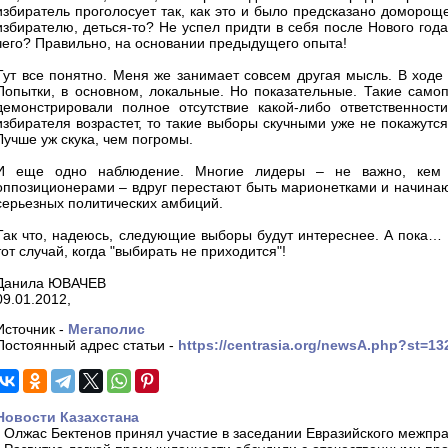
избиратель проголосует так, как это и было предсказано доморощ
избирателю, деться-то? Не успел придти в себя после Нового год
чего? Правильно, на основании предыдущего опыта!
Тут все понятно. Меня же занимает совсем другая мысль. В ходе
Попытки, в основном, локальные. Но показательные. Такие само
демонстрировали полное отсутствие какой-либо ответственности
избирателя возрастет, то такие выборы скучными уже не покажутся.
Лучше уж скука, чем погромы.
И еще одно наблюдение. Многие лидеры – не важно, кем
оппозиционерами – вдруг перестают быть марионетками и начинаю
серьезных политических амбиций.
Так что, надеюсь, следующие выборы будут интереснее. А пока… 1
тот случай, когда "выбирать не приходится"!
Данила ЮВАЧЕВ
09.01.2012,
Источник -
Мегаполиc
Постоянный адрес статьи -
https://centrasia.org/newsA.php?st=1
Новости Казахстана
-
Олжас Бектенов принял участие в заседании Евразийского межпра