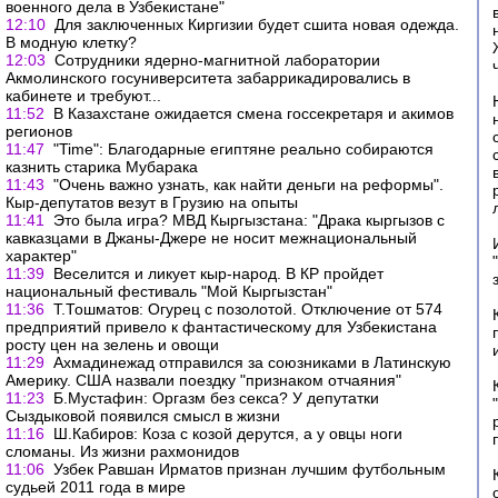
военного дела в Узбекистане"
12:10
Для заключенных Киргизии будет сшита новая одежда.
В модную клетку?
12:03
Сотрудники ядерно-магнитной лаборатории
Акмолинского госуниверситета забаррикадировались в
кабинете и требуют...
11:52
В Казахстане ожидается смена госсекретаря и акимов
регионов
11:47
"Time": Благодарные египтяне реально собираются
казнить старика Мубарака
11:43
"Очень важно узнать, как найти деньги на реформы".
Кыр-депутатов везут в Грузию на опыты
11:41
Это была игра? МВД Кыргызстана: "Драка кыргызов с
кавказцами в Джаны-Джере не носит межнациональный
характер"
11:39
Веселится и ликует кыр-народ. В КР пройдет
национальный фестиваль "Мой Кыргызстан"
11:36
Т.Тошматов: Огурец с позолотой. Отключение от 574
предприятий привело к фантастическому для Узбекистана
росту цен на зелень и овощи
11:29
Ахмадинежад отправился за союзниками в Латинскую
Америку. США назвали поездку "признаком отчаяния"
11:23
Б.Мустафин: Оргазм без секса? У депутатки
Сыздыковой появился смысл в жизни
11:16
Ш.Кабиров: Коза с козой дерутся, а у овцы ноги
сломаны. Из жизни рахмонидов
11:06
Узбек Равшан Ирматов признан лучшим футбольным
судьей 2011 года в мире