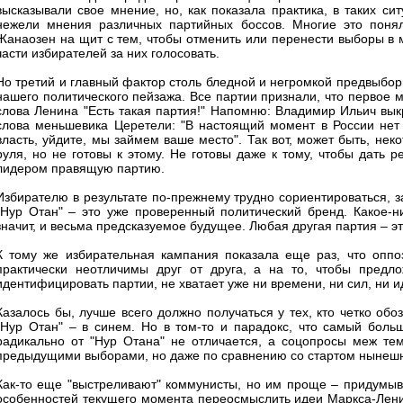
высказывали свое мнение, но, как показала практика, в таких си
нежели мнения различных партийных боссов. Многие это понял
Жанаозен на щит с тем, чтобы отменить или перенести выборы в
части избирателей за них голосовать.
Но третий и главный фактор столь бледной и негромкой предвыборн
нашего политического пейзажа. Все партии признали, что первое м
слова Ленина "Есть такая партия!" Напомню: Владимир Ильич выкр
слова меньшевика Церетели: "В настоящий момент в России нет 
власть, уйдите, мы займем ваше место". Так вот, может быть, неко
руля, но не готовы к этому. Не готовы даже к тому, чтобы дать 
лидером правящую партию.
Избирателю в результате по-прежнему трудно сориентироваться, за 
"Нур Отан" – это уже проверенный политический бренд. Какое-н
значит, и весьма предсказуемое будущее. Любая другая партия – это
К тому же избирательная кампания показала еще раз, что оппо
практически неотличимы друг от друга, а на то, чтобы предл
идентифицировать партии, не хватает уже ни времени, ни сил, ни и
Казалось бы, лучше всего должно получаться у тех, кто четко обо
"Нур Отан" – в синем. Но в том-то и парадокс, что самый боль
радикально от "Нур Отана" не отличается, а соцопросы меж те
предыдущими выборами, но даже по сравнению со стартом нынешн
Как-то еще "выстреливают" коммунисты, но им проще – придумыва
особенностей текущего момента переосмыслить идеи Маркса-Ленин