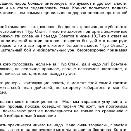
туациях народ больше интересует, что думают и делают власти,
и и не стали педалировать тему. Кое-кто попытался поднять
 мажилис, тем самым еще сильнее подорвав желание протестной
ой кампании – это, конечно, бледность, граничащая с убогостью
есто займет "Нур Отан". Никто не захотел повторить знаменитые
икнул эти слова на I съезде Советов в июне 1917-го в ответ на
политической партии, которая говорила бы: дайте в наши руки
торые, а то и все партии, хотели бы занять место "Нур Отана" у
решительный бой у избирательных урн, безоговорочно признавая
кого голосовать, если не за "Нур Отан", да и надо ли? Все-таки
икакое, но реальное прошлое, вполне осязаемое настоящее, а
 неизвестность, которая всегда пугает.
зиционеры, критикующие власть, в момент этой самой критики
ожить свой план действий, по которому избиратель и мог бы
дей.
значает свою оппозиционность. Мол, мы в красном углу ринга, а
шой прорыв, похоже, совершит партия "Ак жол", чья программа
м показывают рост ее популярности не только по сравнению с
ей избирательной кампании.
ть практически ничего не надо. Надо лишь творчески, с учетом
а, да взять на вооружение методы товарища Зюганова. Кстати,