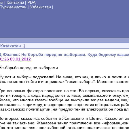
ты
|
Контакты
|
PDA
Туркменистан
|
Узбекистан
|
Казахстан
|
Д.Ювачев: Не-борьба перед не-выборами. Куда бедному каза
01:26 09.01.2012
Не-борьба перед не-выборами
Ну вот и выборы подоспели! Не знаю, кто как, а лично я почти 
вполне может войти в историю как "тихие выборы". Мало что запомн
Три основных фактора повлияли на это. Во-первых, сказались пр
что ни говори, а когда народ хочет оливье, шампанского и елку, е
более, что многие газеты вообще не выходили аж две недели, как,
не скажешь, к примеру, о водопроводе в одном из центральных рай
казахстанских политпартий, на предпочтения электората он пока вл
Во-вторых, сказались события в Жанаозене и Шетпе. Казахстан а
уже не так активно. Жанаозен занял практически все информацион
Так что места для предвыборной агитации практически не остав