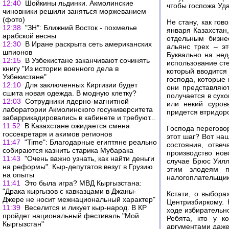
12:40
Шойкины льдинки. Акмолинские
чтобы госпожа Уда
чиновники решили заняться моржеванием
(фото)
Не стану, как гов
12:38
"ЗН": Ближний Восток - похмелье
января Казахстан
арабской весны
отдельным бизне
12:30
В Иране раскрыта сеть американских
альянс трех – э
шпионов
Буквально на нед
12:15
В Узбекистане заканчивают сочинять
использование ст
книгу "Из истории военного дела в
который вводится 
Узбекистане"
господа, которые 
12:10
Для заключенных Киргизии будет
они представляют
сшита новая одежда. В модную клетку?
получается в сухо
12:03
Сотрудники ядерно-магнитной
или некий суров
лаборатории Акмолинского госуниверситета
придется втридоро
забаррикадировались в кабинете и требуют...
11:52
В Казахстане ожидается смена
Господа переговор
госсекретаря и акимов регионов
этот шаг? Вот наш
11:47
"Time": Благодарные египтяне реально
состояния, отве
собираются казнить старика Мубарака
производство нов
11:43
"Очень важно узнать, как найти деньги
случае Брюс Уилл
на реформы". Кыр-депутатов везут в Грузию
этим злодеям п
на опыты
налогоплательщика
11:41
Это была игра? МВД Кыргызстана:
"Драка кыргызов с кавказцами в Джаны-
Кстати, о выбора
Джере не носит межнациональный характер"
Центризбиркому. 
11:39
Веселится и ликует кыр-народ. В КР
ходе избирательн
пройдет национальный фестиваль "Мой
Ребята, кто у к
Кыргызстан"
аргументами даже 