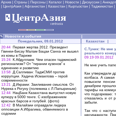
Архив
|
Страны
|
Персоны
|
Каталог
|
Новости
|
Дискуссии
|
Анекдо
|
ЦентрАзия
|
Афганистан
|
Казахстан
|
Кыргызстан
|
Таджикистан
|
Новости и события
|
Понедельник, 09.01.2012
Казахстан
|
20:44
Первая жертва 2012. Президент
С.Туник: Не мне 
Гвинеи-Бисау Малам Бацаи Санха не вышел
реального конкур
из комы в Париже
09:19 09.01.2012
15:24
К.Абдуллаев: Чем опасен таджикский
регионализм? От "тирании кузенов" к
Не мне учить папк
единению и развитию
13:58
Д.Салливан: ТаджСМИ против
Как утверждали д
коррупции. Хадича Исмаилова – герой
колбаса. А самая
современности
повысили пенсии
13:21
Д.Икрами: Заиливание смыслов. От
декабрем прошлог
Нурека к Рогуну (полемика с Л.Папыриным)
тарифы на коммун
12:44
НацБанк Казахстана выпустил новую
что подозреваю: 
купюру в 5000 тенге. С изображением
отказались и от 
красных барсов и голубей. (фото)
забыли.
12:42
В Малайзии оправдали лидера
оппозиции А.Ибрагима, обвиняемого в
Так что с насту
содомии
несуразности. Пр