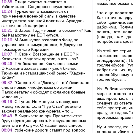
10:38
Птица счастья гнездится в
мажилисе окажетс
Узбекистане. Соцопросы неумолимы...
10:24
Туркмения отказывается от
Что еще поразило
применения военной силы в качестве
Как-то очень вдр
инструмента внешней политики. Аркадаг -
себе цивилизова
законченный пацифист
рабочими. Получа
10:21
В.Варов: Год – новый, а союзники? Как
понять, что над
бы Казахстану не ЕЭПнуться...
(правда, там до
10:16
М.Аманкулов возглавил Фонд по
попробовать крови
управлению госимуществом, Б.Джунусов -
Госкомрегистр Киргизии
Из этой же серии
10:07
П.Своик: Возвращение в ЕССР и
количество мар
Казахстан. Нацпаты против, а кто – за?
аплодировать). 
09:46
Г.Бобокалонов: Как члены семьи
троллейбусов (т
Э.Рахмона захватывают чужой бизнес.
добраться из пу
Тахмина и истаравшанский рынок "Хаджи-
троллейбусному п
Хайит"
троллейбусы...
09:32
"Сардор-3" и "Джасур" - в Узбекистане
сняли новые кинофильмы об армии.
Из Енбекшиказах
Палкометатели обходят с флангов боевые
мерзнет школа: в
колесницы...
школяров: мол, т
09:19
С.Туник: Не мне учить папку, как
следует из ответ
мамку любить. Если "Нур Отан" реально
себе проверил, ч
захочет реального конкурента – то...
сразу, что здесь 
08:49
В Кыргызстане при Правительстве
программа правит
будут функционировать 5 государственных
агентств и 9 служб. Оглашен весь список
Ну и последнее. 
08:04
Узбекские дороги ставят под вопрос
должна опубликова