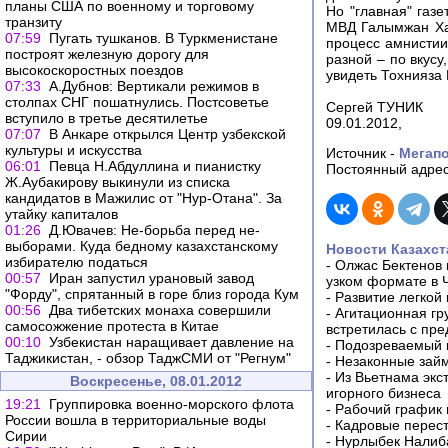
планы США по военному и торговому
Но "главная" газе
транзиту
МВД Галымжан Хас
07:59
Пугать тушканов. В Туркменистане
процесс амнистии 
построят железную дорогу для
разной – по вкусу
высокоскоростных поездов
увидеть Тохнияза
07:33
А.Дубнов: Вертикали режимов в
столпах СНГ пошатнулись. Постсоветье
Сергей ТУНИК
вступило в третье десятилетье
09.01.2012,
07:07
В Анкаре открылся Центр узбекской
культуры и искусства
Источник -
Мегап
06:01
Певца Н.Абдуллина и пианистку
Постоянный адрес
Ж.Аубакирову выкинули из списка
кандидатов в Мажилис от "Нур-Отана". За
утайку капиталов
01:26
Д.Ювачев: Не-борьба перед не-
выборами. Куда бедному казахстанскому
Новости Казахст
избирателю податься
-
Олжас Бектенов 
00:57
Иран запустил урановый завод
узком формате в 
"Форду", спрятанный в горе близ города Кум
-
Развитие легкой
00:56
Два тибетских монаха совершили
-
Агитационная гр
самосожжение протеста в Китае
встретилась с пр
00:10
Узбекистан наращивает давление на
-
Подозреваемый в
Таджикистан, - обзор ТаджСМИ от "Регнум"
-
Незаконные займ
-
Из Вьетнама экс
Воскресенье, 08.01.2012
игорного бизнеса
19:21
Группировка военно-морского флота
-
Рабочий график 
России вошла в территориальные воды
-
Кадровые перес
Сирии
-
Нурлыбек Налиб