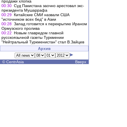
продажи хлопка
00:30
Суд Пакистана заочно арестовал экс-
президента Мушаррафа
00:29
Китайские СМИ назвали США
"источником всех бед" в Азии
00:28
Запад готовится к перекрытию Ираном
Ормузского пролива
00:22
Новым главредом главной
русскоязычной газеты Туркмении
"Нейтральный Туркменистан" стал В.Зайцев
Архив
©
CentrAsia
Вверх