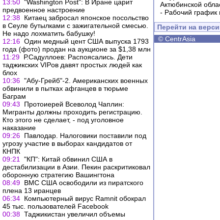
13:50
"Washington Post": В Иране царит
Актюбинской обла
предвоенное настроение
-
Рабочий график 
12:38
Китаец забросал японское посольство
в Сеуле бутылками с зажигательной смесью.
Перейти на верс
Не надо лохматить бабушку!
©
CentrAsia
12:16
Один медный цент США выпуска 1793
года (фото) продан на аукционе за $1,38 млн
11:29
Р.Садуллоев: Распоясались. Дети
таджикских VIPов давят простых людей как
блох
10:36
"Абу-Грейб"-2. Американских военных
обвинили в пытках афганцев в тюрьме
Баграм
09:43
Протоиерей Всеволод Чаплин:
Мигранты должны проходить регистрацию.
Кто этого не сделает, - под уголовное
наказание
09:26
Павлодар. Налоговики поставили под
угрозу участие в выборах кандидатов от
КНПК
09:21
"КП": Китай обвинил США в
дестабилизации в Азии. Пекин раскритиковал
оборонную стратегию Вашингтона
08:49
ВМС США освободили из пиратского
плена 13 иранцев
06:34
Компьютерный вирус Ramnit обокрал
45 тыс. пользователей Facebook
00:38
Таджикистан увеличил объемы