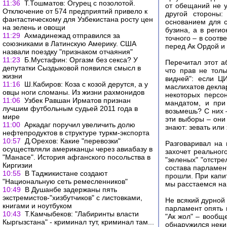
11:36
Т.Тошматов: Огурец с позолотой.
от обещаний не у
Отключение от 574 предприятий привело к
другой стороны:
фантастическому для Узбекистана росту цен
основанием для с
на зелень и овощи
бузина, а в регио
11:29
Ахмадинежад отправился за
точного – в соотв
союзниками в Латинскую Америку. США
перед Ак Ордой и
назвали поездку "признаком отчаяния"
11:23
Б.Мустафин: Оргазм без секса? У
Перечитал этот а
депутатки Сыздыковой появился смысл в
что прав не тол
жизни
видней": если Ц
11:16
Ш.Кабиров: Коза с козой дерутся, а у
маслихатов декла
овцы ноги сломаны. Из жизни рахмонидов
некоторых персо
11:06
Узбек Равшан Ирматов признан
мандатом, и при
лучшим футбольным судьей 2011 года в
возьмешь? С них –
мире
эти выборы – они
11:00
Аркадаг поручил увеличить долю
знают: зевать или
нефтепродуктов в структуре туркм-экспорта
10:57
Д.Орехов: Какие "перевозки"
Разговаривал на 
осуществляли американцы через авиабазу в
захочет реальног
"Манасе". История афганского посольства в
"зеленых" "отстр
Киргизии
состава парламен
10:55
В Таджикистане создают
прошли. При капит
"Национальную сеть ремесленников"
мы расстаемся на
10:49
В Душанбе задержаны пять
экстремистов-"хизбутчиков" с листовками,
Не всякий дурной 
книгами и ноутбуком
парламент опять 
10:43
Т.Камчыбеков: "Лабиринты власти
"Ак жол" – вообщ
Кыргызстана" - криминал тут, криминал там...
обнаружился некий