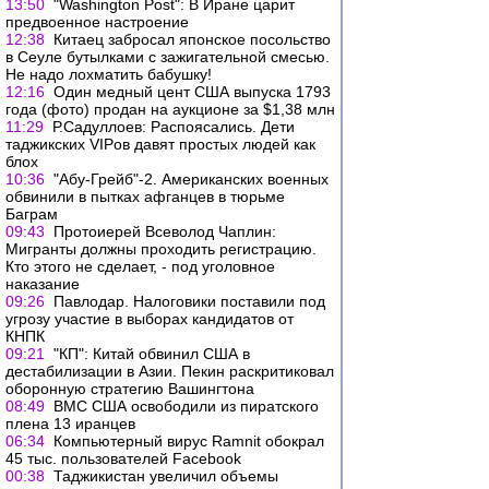
13:50
"Washington Post": В Иране царит
предвоенное настроение
12:38
Китаец забросал японское посольство
в Сеуле бутылками с зажигательной смесью.
Не надо лохматить бабушку!
12:16
Один медный цент США выпуска 1793
года (фото) продан на аукционе за $1,38 млн
11:29
Р.Садуллоев: Распоясались. Дети
таджикских VIPов давят простых людей как
блох
10:36
"Абу-Грейб"-2. Американских военных
обвинили в пытках афганцев в тюрьме
Баграм
09:43
Протоиерей Всеволод Чаплин:
Мигранты должны проходить регистрацию.
Кто этого не сделает, - под уголовное
наказание
09:26
Павлодар. Налоговики поставили под
угрозу участие в выборах кандидатов от
КНПК
09:21
"КП": Китай обвинил США в
дестабилизации в Азии. Пекин раскритиковал
оборонную стратегию Вашингтона
08:49
ВМС США освободили из пиратского
плена 13 иранцев
06:34
Компьютерный вирус Ramnit обокрал
45 тыс. пользователей Facebook
00:38
Таджикистан увеличил объемы