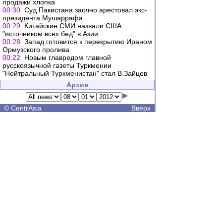
продажи хлопка
00:30
Суд Пакистана заочно арестовал экс-
президента Мушаррафа
00:29
Китайские СМИ назвали США
"источником всех бед" в Азии
00:28
Запад готовится к перекрытию Ираном
Ормузского пролива
00:22
Новым главредом главной
русскоязычной газеты Туркмении
"Нейтральный Туркменистан" стал В.Зайцев
Архив
©
CentrAsia
Вверх