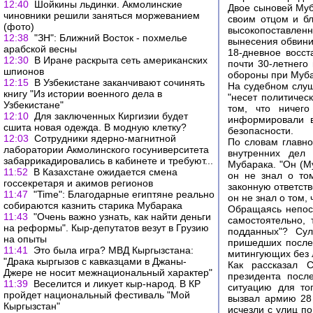
12:40
Шойкины льдинки. Акмолинские
Двое сыновей Муб
чиновники решили заняться моржеванием
своим отцом и бл
(фото)
высокопоставлен
12:38
"ЗН": Ближний Восток - похмелье
вынесения обвини
арабской весны
18-дневное восст
12:30
В Иране раскрыта сеть американских
почти 30-летнего
шпионов
обороны при Мубар
12:15
В Узбекистане заканчивают сочинять
На судебном слуш
книгу "Из истории военного дела в
"несет политичес
Узбекистане"
том, что ничего
12:10
Для заключенных Киргизии будет
информировали в
сшита новая одежда. В модную клетку?
безопасности.
12:03
Сотрудники ядерно-магнитной
По словам главно
лаборатории Акмолинского госуниверситета
внутренних дел 
забаррикадировались в кабинете и требуют...
Мубарака. "Он (Му
11:52
В Казахстане ожидается смена
он не знал о том
госсекретаря и акимов регионов
законную ответст
11:47
"Time": Благодарные египтяне реально
он не знал о том,
собираются казнить старика Мубарака
Обращаясь непоср
11:43
"Очень важно узнать, как найти деньги
самостоятельно,
на реформы". Кыр-депутатов везут в Грузию
подданных"? Сул
на опыты
пришедших после 
11:41
Это была игра? МВД Кыргызстана:
митингующих без 
"Драка кыргызов с кавказцами в Джаны-
Как рассказал С
Джере не носит межнациональный характер"
президента посл
11:39
Веселится и ликует кыр-народ. В КР
ситуацию для то
пройдет национальный фестиваль "Мой
вызвал армию 28 
Кыргызстан"
исчезли с улиц п