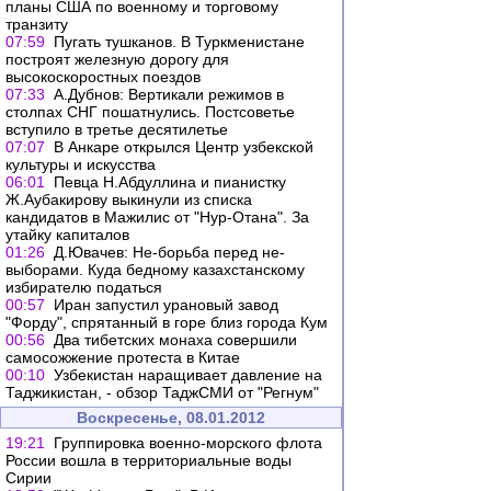
планы США по военному и торговому
транзиту
07:59
Пугать тушканов. В Туркменистане
построят железную дорогу для
высокоскоростных поездов
07:33
А.Дубнов: Вертикали режимов в
столпах СНГ пошатнулись. Постсоветье
вступило в третье десятилетье
07:07
В Анкаре открылся Центр узбекской
культуры и искусства
06:01
Певца Н.Абдуллина и пианистку
Ж.Аубакирову выкинули из списка
кандидатов в Мажилис от "Нур-Отана". За
утайку капиталов
01:26
Д.Ювачев: Не-борьба перед не-
выборами. Куда бедному казахстанскому
избирателю податься
00:57
Иран запустил урановый завод
"Форду", спрятанный в горе близ города Кум
00:56
Два тибетских монаха совершили
самосожжение протеста в Китае
00:10
Узбекистан наращивает давление на
Таджикистан, - обзор ТаджСМИ от "Регнум"
Воскресенье, 08.01.2012
19:21
Группировка военно-морского флота
России вошла в территориальные воды
Сирии