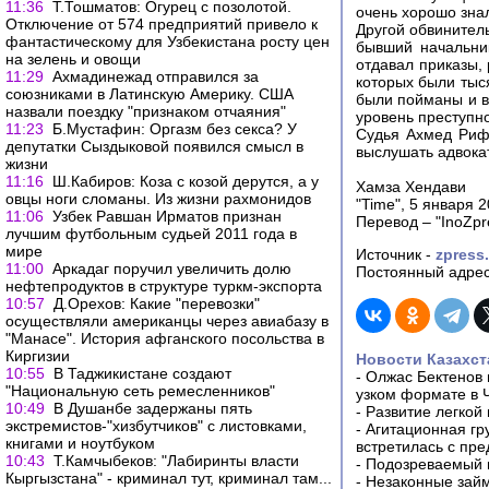
11:36
Т.Тошматов: Огурец с позолотой.
очень хорошо знал
Отключение от 574 предприятий привело к
Другой обвинител
фантастическому для Узбекистана росту цен
бывший начальник
на зелень и овощи
отдавал приказы,
11:29
Ахмадинежад отправился за
которых были тыс
союзниками в Латинскую Америку. США
были пойманы и в
назвали поездку "признаком отчаяния"
уровень преступно
11:23
Б.Мустафин: Оргазм без секса? У
Судья Ахмед Рифа
депутатки Сыздыковой появился смысл в
выслушать адвока
жизни
11:16
Ш.Кабиров: Коза с козой дерутся, а у
Хамза Хендави
овцы ноги сломаны. Из жизни рахмонидов
"Time", 5 января 
11:06
Узбек Равшан Ирматов признан
Перевод – "InoZpr
лучшим футбольным судьей 2011 года в
мире
Источник -
zpress
11:00
Аркадаг поручил увеличить долю
Постоянный адрес
нефтепродуктов в структуре туркм-экспорта
10:57
Д.Орехов: Какие "перевозки"
осуществляли американцы через авиабазу в
"Манасе". История афганского посольства в
Киргизии
Новости Казахст
10:55
В Таджикистане создают
-
Олжас Бектенов 
"Национальную сеть ремесленников"
узком формате в 
10:49
В Душанбе задержаны пять
-
Развитие легкой
экстремистов-"хизбутчиков" с листовками,
-
Агитационная гр
книгами и ноутбуком
встретилась с пр
10:43
Т.Камчыбеков: "Лабиринты власти
-
Подозреваемый в
Кыргызстана" - криминал тут, криминал там...
-
Незаконные займ