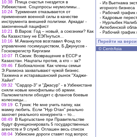
10:38
Птица счастья гнездится в
-
Из Вьетнама экс
Узбекистане. Соцопросы неумолимы...
игорного бизнеса
10:24
Туркмения отказывается от
-
Рабочий график 
применения военной силы в качестве
-
Кадровые перес
инструмента внешней политики. Аркадаг -
-
Нурлыбек Налиб
законченный пацифист
Актюбинской обла
10:21
В.Варов: Год – новый, а союзники? Как
-
Рабочий график 
бы Казахстану не ЕЭПнуться...
10:16
М.Аманкулов возглавил Фонд по
Перейти на верс
управлению госимуществом, Б.Джунусов -
©
CentrAsia
Госкомрегистр Киргизии
10:07
П.Своик: Возвращение в ЕССР и
Казахстан. Нацпаты против, а кто – за?
09:46
Г.Бобокалонов: Как члены семьи
Э.Рахмона захватывают чужой бизнес.
Тахмина и истаравшанский рынок "Хаджи-
Хайит"
09:32
"Сардор-3" и "Джасур" - в Узбекистане
сняли новые кинофильмы об армии.
Палкометатели обходят с флангов боевые
колесницы...
09:19
С.Туник: Не мне учить папку, как
мамку любить. Если "Нур Отан" реально
захочет реального конкурента – то...
08:49
В Кыргызстане при Правительстве
будут функционировать 5 государственных
агентств и 9 служб. Оглашен весь список
08:04
Узбекские дороги ставят под вопрос