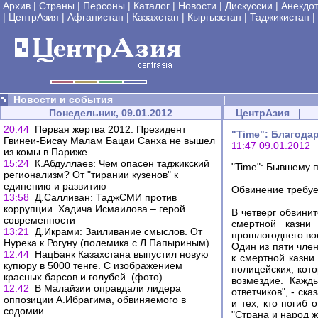
Архив
|
Страны
|
Персоны
|
Каталог
|
Новости
|
Дискуссии
|
Анекдо
|
ЦентрАзия
|
Афганистан
|
Казахстан
|
Кыргызстан
|
Таджикистан
|
Новости и события
|
Понедельник, 09.01.2012
ЦентрАзия
|
20:44
Первая жертва 2012. Президент
"Time": Благода
Гвинеи-Бисау Малам Бацаи Санха не вышел
11:47 09.01.2012
из комы в Париже
15:24
К.Абдуллаев: Чем опасен таджикский
"Time": Бывшему п
регионализм? От "тирании кузенов" к
единению и развитию
Обвинение требуе
13:58
Д.Салливан: ТаджСМИ против
коррупции. Хадича Исмаилова – герой
В четверг обвини
современности
смертной казни
13:21
Д.Икрами: Заиливание смыслов. От
прошлогоднего во
Нурека к Рогуну (полемика с Л.Папыриным)
Один из пяти чле
12:44
НацБанк Казахстана выпустил новую
к смертной казни
купюру в 5000 тенге. С изображением
полицейских, кот
красных барсов и голубей. (фото)
возмездие. Кажд
12:42
В Малайзии оправдали лидера
ответчиков", - ск
оппозиции А.Ибрагима, обвиняемого в
и тех, кто погиб 
содомии
"Страна и народ ж