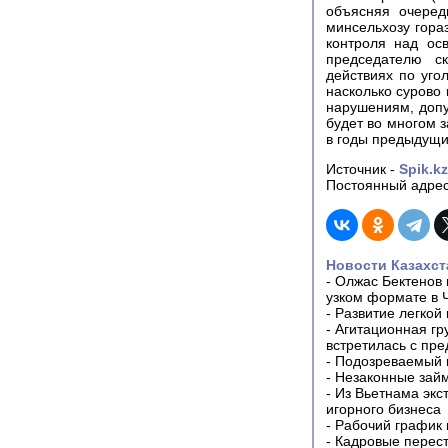
объясняя очеред
минсельхозу гора
контроля над ос
председателю ск
действиях по уго
насколько сурово
нарушениям, доп
будет во многом з
в годы предыдущи
Источник -
Spik.kz
Постоянный адрес
Новости Казахст
-
Олжас Бектенов 
узком формате в 
-
Развитие легкой
-
Агитационная гр
встретилась с пр
-
Подозреваемый в
-
Незаконные займ
-
Из Вьетнама экс
игорного бизнеса
-
Рабочий график 
-
Кадровые перес