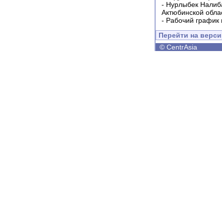
-
Нурлыбек Налиб
Актюбинской обла
-
Рабочий график 
Перейти на верс
©
CentrAsia