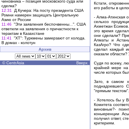
чиновника – позиция московского суда или
Кстати, откровен
сделка?
его работы в цело
12:31
Д.Кучера: На посту президента США
Ромни намерен защищать Центральную
- Алма-Атинская 
Азию от России
сельхоз продукц
11:46
"Эти заявления беспочвенны...". США
Ахметжан Есимов. 
ответили на заявления о причастности к
это время сделал
терактам в Казахстане
они сделали? Пре
11:41
"ХТ": Туркмены замерзают от холода.
Алматы и Астаны
В домах - колотун
КазАгро? Что сд
Архив
сделал каждый и
оказали области? У
©
CentrAsia
Вверх
Судя по всему, лю
крайней мере на
числе которых был
Зато, в самом х
поднадоевшего С
"прямым текстом"
- Хотелось бы у 
Комитета соответс
виновные?- поин
коныеренции Асы
получил ответ, с
критериям.