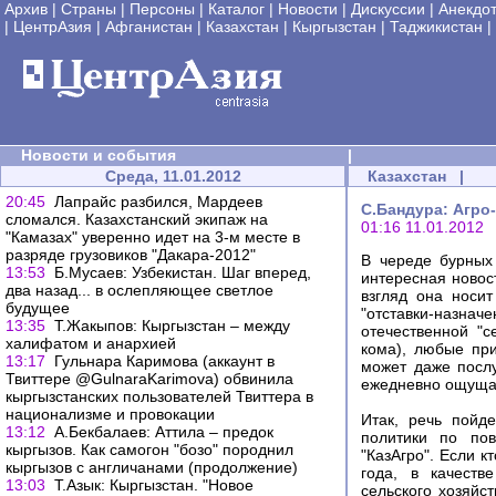
Архив
|
Страны
|
Персоны
|
Каталог
|
Новости
|
Дискуссии
|
Анекдо
|
ЦентрАзия
|
Афганистан
|
Казахстан
|
Кыргызстан
|
Таджикистан
|
Новости и события
|
Среда, 11.01.2012
Казахстан
|
20:45
Лапрайс разбился, Мардеев
С.Бандура: Агро
сломался. Казахстанский экипаж на
01:16 11.01.2012
"Камазах" уверенно идет на 3-м месте в
разряде грузовиков "Дакара-2012"
В череде бурных
13:53
Б.Мусаев: Узбекистан. Шаг вперед,
интересная новос
два назад... в ослепляющее светлое
взгляд она носит
будущее
"отставки-назна
13:35
Т.Жакыпов: Кыргызстан – между
отечественной "с
халифатом и анархией
кома), любые пр
13:17
Гульнара Каримова (аккаунт в
может даже послу
Твиттере @GulnaraKarimova) обвинила
ежедневно ощущае
кыргызстанских пользователей Твиттера в
национализме и провокации
Итак, речь пойд
13:12
А.Бекбалаев: Аттила – предок
политики по по
кыргызов. Как самогон "бозо" породнил
"КазАгро". Если к
кыргызов с англичанами (продолжение)
года, в качеств
13:03
Т.Азык: Кыргызстан. "Новое
сельского хозяйс