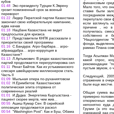
кубов
финансовым сред
01:48
Экс-президенту Турции К.Эврену
Мало того, что о
грозит пожизненный срок за военый
ставке были зал
переворот
посредником межд
01:22
Лидер Пиратской партии Казахстана
перепутало свои ф
закончил свою избирательную кампанию,
если взглянуть н
едва начав
причине , но в 
01:18
Нацбанк Казахстана не видит
получилась смес
предпосылок для кризиса
собственно и б
01:17
Представители КНПК рассказали о
"Нацхолдингом "
приоритетах своей программы
фонда, выделенны
01:16
С.Бандура: Агро-барбара… агро-
рамках Плана сов
абракадабра… агро-коррупция в
Казахстане?
Тогда Асылжан Ма
01:13
Л.Артымович: В рядах казахстанских
какой спрос, ко
партий продолжается перегруппировка сил
рекомендации "п
01:11
Ренат Байтов. Как из устькаманского
пустым звуком, о 
слесаря швейцарским миллионером стать.
Часть II
Следующий, 2009
01:09
Мыльная опера по-руханиятовски
отражение в очер
01:02
Н.Еримбетов: Казахстанская
были еще жестче.
политическая элита оторвана от
современных реалий
Общая сумма выя
01:01
И.Дудка: Энергетика Кыргызстана -
примерно половин
пациент скорее мертв, чем жив…
откормочных ком
00:55
Ашиш Кумар Сен: В сирийской
непонятно куда 
оппозиции продолжается раскол
Грузии (а это е
00:54
"Washington Post": Как и Буш, Обама
очередной раз ста