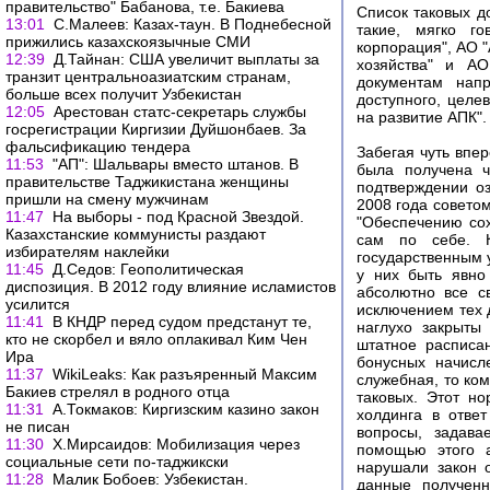
правительство" Бабанова, т.е. Бакиева
Список таковых д
13:01
С.Малеев: Казах-таун. В Поднебесной
такие, мягко го
прижились казахскоязычные СМИ
корпорация", АО 
12:39
Д.Тайнан: США увеличит выплаты за
хозяйства" и АО
транзит центральноазиатским странам,
документам нап
больше всех получит Узбекистан
доступного, целе
12:05
Арестован статс-секретарь службы
на развитие АПК".
госрегистрации Киргизии Дуйшонбаев. За
фальсификацию тендера
Забегая чуть впер
11:53
"АП": Шальвары вместо штанов. В
была получена ч
правительстве Таджикистана женщины
подтверждении оз
пришли на смену мужчинам
2008 года совето
11:47
На выборы - под Красной Звездой.
"Обеспечению сох
Казахстанские коммунисты раздают
сам по себе. К
избирателям наклейки
государственным 
11:45
Д.Седов: Геополитическая
у них быть явно
диспозиция. В 2012 году влияние исламистов
абсолютно все с
усилится
исключением тех 
11:41
В КНДР перед судом предстанут те,
наглухо закрыты
кто не скорбел и вяло оплакивал Ким Чен
штатное расписа
Ира
бонусных начисл
11:37
WikiLeaks: Как разъяренный Максим
служебная, то ко
Бакиев стрелял в родного отца
таковых. Этот но
11:31
А.Токмаков: Киргизским казино закон
холдинга в отве
не писан
вопросы, задава
11:30
Х.Мирсаидов: Мобилизация через
помощью этого а
социальные сети по-таджикски
нарушали закон 
11:28
Малик Бобоев: Узбекистан.
данные полученн