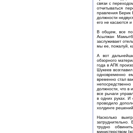
связи с переходом
отчитываться пе
правления Берик 
должности недвус
его не касаются и
В общем, все по
Асылжан Мамытбе
заслуживает отел
мы ее, пожалуй, к
А вот дальнейши
обзорного материа
года в АПК произ
Шукеев возглавил
одновременно ем
временно стал вак
непосредственно
должности, что в 
все рычаги упра
в одних руках. И
проводило допол
холдинге решений)
Насколько выиг
затруднительно. 
трудно обвинит
министерством (к