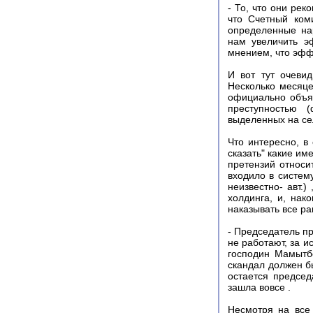
- То, что они ре
что Счетный ком
определенные на
нам увеличить эф
мнением, что эфф
И вот тут очеви
Несколько месяце
официально объяв
преступностью 
выделенных на се
Что интересно, в
сказать" какие и
претензий относи
входило в систем
неизвестно- авт.)
холдинга, и, нак
наказывать все ра
- Председатель п
не работают, за и
господин Мамытбе
скандал должен б
остается председ
зашла вовсе .
Несмотря на все