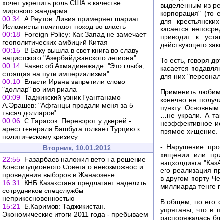
хочет укрепить роль США в качестве
выделенным из ре
мирового жандарма
корпорация" (то 
00:34
А.Реутов: Ливия примеряет шариат.
для крестьянски
Исламисты начинают поход во власть
касается непосре
00:18
Foreign Policy: Как Запад не замечает
приводит к уста
геополитических амбиций Китая
действующего зак
00:15
В Баку вышла в свет книга во славу
нацистского "Азербайджанского легиона"
То есть, говоря д
00:14
Чавес об Ахмадинежаде: "Это глыба,
касается подавля
стоящая на пути империализма"
для них "персона
00:10
Власти Ирана запретили слово
"доллар" во имя риала
Применить любимую
00:09
Таджикский узник Гуантанамо
конечно не получ
А.Эрашев: "Афганцы продали меня за 5
пункту. Основным 
тысяч долларов"
…не украли. А так
00:06
С.Тарасов: Переворот у дверей -
неэффективное ис
арест генерала Башбуга толкает Турцию к
прямое хищение.
политическому кризису
- Нарушение про
Вторник, 10.01.2012
хищении или при
22:55
Назарбаев наложил вето на решение
нацхолдинга "Каз
Конституционного Совета о невозможности
его реализация п
проведения выборов в Жанаозене
в другом порту Ч
16:31
КНБ Казахстана предлагает наделить
миллиарда тенге п
сотрудников спецслужбы
неприкосновенностью
В общем, по его с
15:21
Б.Каримов: Таджикистан.
упрятаны, что в 
Экономические итоги 2011 года - пребываем
распоряжалась бл