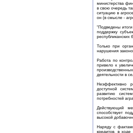
министерства фин
в свою очередь та
ситуацию в агрос
он (в смысле - агр
"Подведены итоги
поддержку субъе
республиканских 
Только при орга
нарушения законо
Работа по контро
привело к увели
производственны
деятельности в се
Неэффективно р
доступной систе
развитию систем
потребностей агра
Действующий мех
способствует по
высокой добавочн
Наряду с фактам
кредитов, в ходе