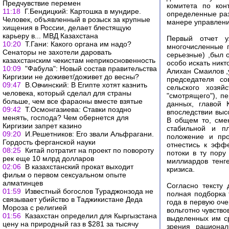
Предчувствие перемен
комитета по кон
11:18
Г.Бендицкий: Картошка в мундире.
определенные раз
Человек, объявленный в розыск за крупные
манере управлени
хищения в России, делает блестящую
карьеру в... МВД Казахстана
Первый отчет у
10:20
Т.Гани: Какого органа им надо?
многочисленные г
Сенаторы не захотели даровать
серьезные) ,был 
казахстанским чекистам неприкосновенность
особо искать никт
10:09
"Фабула": Новый состав правительства
Алихан Смаилов ,
Киргизии не доживет/доживет до весны?
председателя со
09:47
В.Овчинский: В Египте хотят казнить
сельского хозяй
человека, который сделал для страны
"смотрящего"), п
больше, чем все фараоны вместе взятые
данных, главой 
09:42
Т.Осмонгазиева: Ставки поздно
впоследствии выс
менять, господа? Чем обернется для
В общем то, смен
Киргизии запрет казино
стабильной и п
09:20
И.Решетников: Его звали Альфрагани.
положение и про
Гордость ферганской науки
отнестись к эфф
08:25
Китай потратит на проект по повороту
потоки в ту пору
рек еще 10 млрд долларов
миллиардов тенг
02:06
В казахстанский прокат выходит
кризиса.
фильм о первом сексуальном опыте
алматинцев
Согласно тексту 
01:59
Известный богослов Тураджонзода не
полная подборка 
связывает убийство в Таджикистане Деда
года в первую оч
Мороза с религией
вольготно чувство
01:56
Казахстан определил для Кыргызстана
выделенных им ср
цену на природный газ в $281 за тысячу
зрения рационал