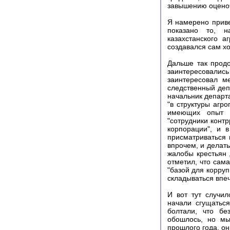
завышению оценоч
Я намерено приве
показано то, н
казахстанского а
создавался сам хо
Дальше так продо
заинтересовали
заинтересовал м
следственный деп
начальник департ
"в структуры агр
имеющих опыт в
"сотрудники контр
корпорации", и 
присматриваться 
впрочем, и делат
жалобы крестьян 
отметил, что сам
"базой для корру
складываться впеч
И вот тут случи
начали сгущаться
болтали, что бе
обошлось, но мы
прошлого года, о