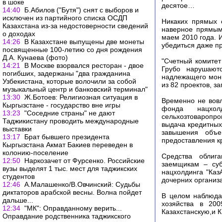
в шоке
десятое…
14:40
Б.Абилов ("Бутя") снят с выборов и
исключен из партийного списка ОСДП
Никаких прямых 
Казахстана из-за недостоверности сведений
наверное прямым
о доходах
маем 2010 года. 
14:26
В Казахстане выпущены две монеты
убедиться даже п
посвященные 100-летию со дня рождения
Д.А. Кунаева (фото)
"Счетный комитет
14:21
В Москве взорвался ресторан - двое
Грубо нарушаютс
погибших, задержаны "два гражданина
надлежащего мони
Узбекистана, которые волочили за собой
из 82 проектов, з
музыкальный центр и банковский терминал"
13:30
Ж.Ботоев: Религиозная ситуация в
Временно не вов
Кыргызстане - государство вне игры
фонда нацхо
13:23
"Соседние страны" не дают
сельхозтоваропро
Таджикистану проводить международные
выдача кредитных
выставки
завышения объе
13:17
Брат бывшего президента
предоставления 
Кыргызстана Акмат Бакиев переведен в
колонию-поселение
Средства облиг
12:50
Наркозачет от Фурсенко. Российские
заемщикам – суб
вузы выделят 1 тыс. мест для таджикских
нацхолдинга "Каз
студентов
дочерних организа
12:46
А.Малашенко/В.Овчинский: Судьбы
диктаторов арабской весны. Волна пойдет
В целом наблюда
дальше...
хозяйства в 20
12:34
"МК": Оправданному верить...
Казахстанскую,и 
Оправдание родственника таджикского