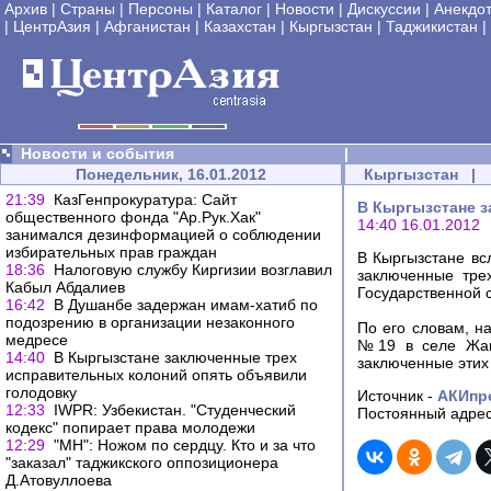
Архив
|
Страны
|
Персоны
|
Каталог
|
Новости
|
Дискуссии
|
Анекдо
|
ЦентрАзия
|
Афганистан
|
Казахстан
|
Кыргызстан
|
Таджикистан
|
Новости и события
|
Понедельник, 16.01.2012
Кыргызстан
|
21:39
КазГенпрокуратура: Сайт
В Кыргызстане з
общественного фонда "Ар.Рук.Хак"
14:40 16.01.2012
занимался дезинформацией о соблюдении
избирательных прав граждан
В Кыргызстане вс
18:36
Налоговую службу Киргизии возглавил
заключенные тре
Кабыл Абдалиев
Государственной 
16:42
В Душанбе задержан имам-хатиб по
подозрению в организации незаконного
По его словам, н
медресе
№19 в селе Жан
14:40
В Кыргызстане заключенные трех
заключенные этих 
исправительных колоний опять объявили
голодовку
Источник -
АКИпр
12:33
IWPR: Узбекистан. "Студенческий
Постоянный адрес
кодекс" попирает права молодежи
12:29
"МН": Ножом по сердцу. Кто и за что
"заказал" таджикского оппозиционера
Д.Атовуллоева