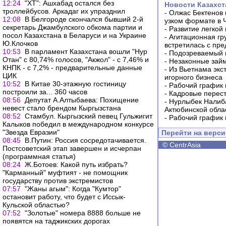
12:24
"ХТ": Ашхабад остался без
Новости Казахст
троллейбусов. Аркадаг их упразднил
-
Олжас Бектенов 
12:08
В Белгороде скончался бывший 2-й
узком формате в 
секретарь Джамбулского обкома партии и
-
Развитие легкой
посол Казахстана в Беларуси и на Украине
-
Агитационная гр
Ю.Клочков
встретилась с пр
10:53
В парламент Казахстана вошли "Нур
-
Подозреваемый в
Отан" с 80,74% голосов, "Акжол" - с 7,46% и
-
Незаконные займ
КНПК - с 7,2% - предварительные данные
-
Из Вьетнама экс
ЦИК
игорного бизнеса
10:52
В Китае 30-этажную гостиницу
-
Рабочий график 
построили за... 360 часов
-
Кадровые перес
08:56
Депутат А.Алтыбаева: Похищение
-
Нурлыбек Налиб
невест стало брендом Кыргызстана
Актюбинской обла
08:52
Стамбул. Кыргызский певец Гульжигит
-
Рабочий график 
Калыков победил в международном конкурсе
"Звезда Евразии"
Перейти на верс
08:45
В.Путин: Россия сосредотачивается.
©
CentrAsia
Постсоветский этап завершен и исчерпан
(программная статья)
08:24
Ж.Ботоев: Какой путь избрать?
"Карманный" муфтият - не помощник
государству против экстремистов
07:57
"Жаны агым": Когда "Кумтор"
остановит работу, что будет с Иссык-
Кульской областью?
07:52
"Золотые" номера 8888 больше не
появятся на таджикских дорогах