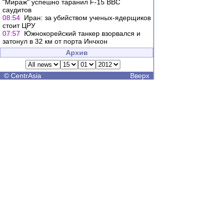
"Мираж" успешно таранил F-15 ВВС
саудитов
08:54
Иран: за убийством ученых-ядерщиков
стоит ЦРУ
07:57
Южнокорейский танкер взорвался и
затонул в 32 км от порта Инчхон
Архив
©
CentrAsia
Вверх