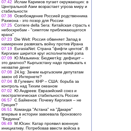
07:42
Ислам Каримов пугает окружающих: в
Центральной Азии возрастает угроза миру и
стабильности
07:38
Освобождение Россией родственника
Рахмона - это позор для России
07:25
Corriere della Sera: Китайская страсть к
небоскребам - "симптом приближающегося
краха"
07:23
Die Welt: Россия обвиняет Запад в
намерении развязать войну против Ирана
07:19
EurasiaNet: Страна "фифти центов". В
Киргизии ширится круг исполнителей рэпа
07:09
Ю.Мазыкина: Бюджет.kg: дефицит –
это диагноз? Кыргызстану надо привыкать к
нехватке денег
07:08
24.kg: Зачем кыргызским депутатам
закон об Интернете?
07:04
В.Гулевич: КНР – США: борьба за
контроль над Тихим океаном
07:02
Ю.Андреев: Евразийский союз и
геостратегическая стабильность России
06:57
С.Байкенов: Почему Киргизия – не
Греция?
06:51
Команда "Астана" на "Дакаре"
впервые в истории завоевала бронзового
"Бедуина"
06:49
М.Юсин: Катар проявил военную
инициативу. Потребовав ввести войска в