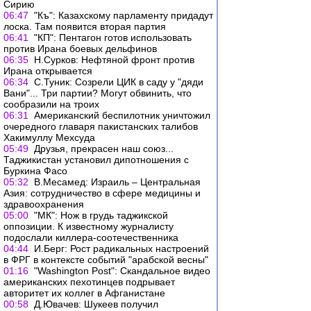
Сирию
06:47
"Къ": Казахскому парламенту придадут
лоска. Там появится вторая партия
06:41
"КП": Пентагон готов использовать
против Ирана боевых дельфинов
06:35
Н.Сурков: Нефтяной фронт против
Ирана открывается
06:34
С.Туник: Созрели ЦИК в саду у "дяди
Вани"... Три партии? Могут обвинить, что
сообразили на троих
06:31
Американский беспилотник уничтожил
очередного главаря пакистанских талибов
Хакимуллу Мехсуда
05:49
Друзья, прекрасен наш союз...
Таджикистан установил дипотношения с
Буркина Фасо
05:32
В.Месамед: Израиль – Центральная
Азия: сотрудничество в сфере медицины и
здравоохранения
05:00
"МК": Нож в грудь таджикской
оппозиции. К известному журналисту
подослали киллера-соотечественника
04:44
И.Берг: Рост радикальных настроений
в ФРГ в контексте событий "арабской весны"
01:16
"Washington Post": Скандальное видео
американских пехотинцев подрывает
авторитет их коллег в Афганистане
00:58
Д.Ювачев: Шукеев получил