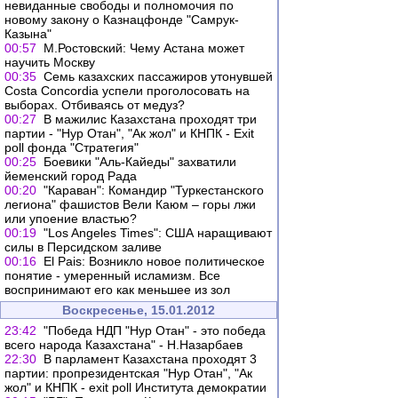
невиданные свободы и полномочия по
новому закону о Казнацфонде "Самрук-
Казына"
00:57
М.Ростовский: Чему Астана может
научить Москву
00:35
Семь казахских пассажиров утонувшей
Costa Concordia успели проголосовать на
выборах. Отбиваясь от медуз?
00:27
В мажилис Казахстана проходят три
партии - "Нур Отан", "Ак жол" и КНПК - Exit
poll фонда "Стратегия"
00:25
Боевики "Аль-Кайеды" захватили
йеменский город Рада
00:20
"Караван": Командир "Туркестанского
легиона" фашистов Вели Каюм – горы лжи
или упоение властью?
00:19
"Los Angeles Times": США наращивают
силы в Персидском заливе
00:16
El Pais: Возникло новое политическое
понятие - умеренный исламизм. Все
воспринимают его как меньшее из зол
Воскресенье, 15.01.2012
23:42
"Победа НДП "Нур Отан" - это победа
всего народа Казахстана" - Н.Назарбаев
22:30
В парламент Казахстана проходят 3
партии: пропрезидентская "Нур Отан", "Ак
жол" и КНПК - exit poll Института демократии