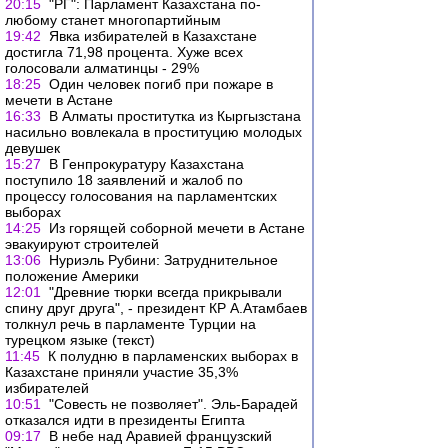
20:15
"РГ": Парламент Казахстана по-
любому станет многопартийным
19:42
Явка избирателей в Казахстане
достигла 71,98 процента. Хуже всех
голосовали алматинцы - 29%
18:25
Один человек погиб при пожаре в
мечети в Астане
16:33
В Алматы проститутка из Кыргызстана
насильно вовлекала в проституцию молодых
девушек
15:27
В Генпрокуратуру Казахстана
поступило 18 заявлений и жалоб по
процессу голосования на парламентских
выборах
14:25
Из горящей соборной мечети в Астане
эвакуируют строителей
13:06
Нуриэль Рубини: Затруднительное
положение Америки
12:01
"Древние тюрки всегда прикрывали
спину друг друга", - президент КР А.Атамбаев
толкнул речь в парламенте Турции на
турецком языке (текст)
11:45
К полудню в парламенских выборах в
Казахстане приняли участие 35,3%
избирателей
10:51
"Совесть не позволяет". Эль-Барадей
отказался идти в президенты Египта
09:17
В небе над Аравией французский