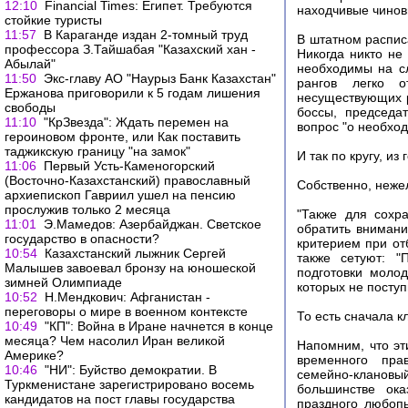
12:10
Financial Times: Египет. Требуются
находчивые чинов
стойкие туристы
11:57
В Караганде издан 2-томный труд
В штатном распис
профессора З.Тайшабая "Казахский хан -
Никогда никто не
Абылай"
необходимы на с
11:50
Экс-главу АО "Наурыз Банк Казахстан"
рангов легко о
Ержанова приговорили к 5 годам лишения
несуществующих 
свободы
боссы, председа
11:10
"КрЗвезда": Ждать перемен на
вопрос "о необход
героиновом фронте, или Как поставить
таджикскую границу "на замок"
И так по кругу, из
11:06
Первый Усть-Каменогорский
(Восточно-Казахстанский) православный
Собственно, неже
архиепископ Гавриил ушел на пенсию
прослужив только 2 месяца
"Также для сохр
11:01
Э.Мамедов: Азербайджан. Светское
обратить внимани
государство в опасности?
критерием при от
10:54
Казахстанский лыжник Сергей
также сетуют: "
Малышев завоевал бронзу на юношеской
подготовки моло
зимней Олимпиаде
которых не поступ
10:52
Н.Мендкович: Афганистан -
переговоры о мире в военном контексте
То есть сначала к
10:49
"КП": Война в Иране начнется в конце
месяца? Чем насолил Иран великой
Напомним, что эт
Америке?
временного прав
10:46
"НИ": Буйство демократии. В
семейно-клановы
Туркменистане зарегистрировано восемь
большинстве ок
кандидатов на пост главы государства
праздного любопы