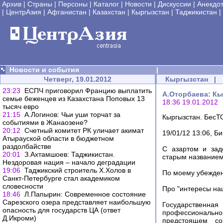
Архив
|
Страны
|
Персоны
|
Каталог
|
Новости
|
Дискуссии
|
Анекдо
|
ЦентрАзия
|
Афганистан
|
Казахстан
|
Кыргызстан
|
Таджикистан
|
Новости и события
|
Четверг, 19.01.2012
Кыргызстан
|
23:23
ЕСПЧ приговорил Францию выплатить
А.Оторбаева: К
семье беженцев из Казахстана Поповых 13
18:36 19.01.2012
тысяч евро
21:15
А.Логинов: Чьи уши торчат за
Кыргызстан. БесТ
событиями в Жанаозене?
20:12
Счетный комитет РК уличает акимат
19/01/12 13:06, Б
Атырауской области в бюджетном
раздолбайстве
С азартом и зад
20:01
З.Ахтамшоев: Таджикистан.
старым названием
Нездоровая нация – начало деградации
19:06
Таджикский строитель Х.Холов в
По моему убежден
Санкт-Петербурге стал академиком
словесности
Про "интересы на
18:46
Л.Папырин: Современное состояние
Сарезского озера представляет наибольшую
Государственн
опасность для государств ЦА (ответ
профессиональной
Д.Икроми)
предстоящем со