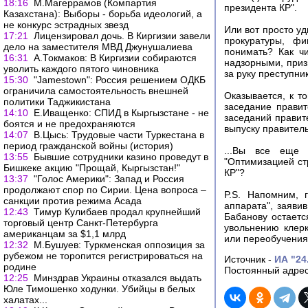
18:16
М.Магеррамов (Компартия
президента КР".
Казахстана): Выборы - борьба идеологий, а
не конкурс эстрадных звезд
Или вот просто у
17:21
Лицензировал дочь. В Киргизии завели
прокуратуры, ф
дело на заместителя МВД Джунушалиева
понимать? Как ч
16:31
А.Токмаков: В Киргизии собираются
надзорными, приз
уволить каждого пятого чиновника
за руку преступни
15:30
"Jamestown": Россия решением ОДКБ
ограничила самостоятельность внешней
Оказывается, к т
политики Таджикистана
заседание правит
14:10
Е.Иващенко: СПИД в Кыргызстане - не
заседаний правит
боятся и не предохраняются
выпуску правител
14:07
В.Цысь: Трудовые части Туркестана в
период гражданской войны (история)
...Вы все еще 
13:55
Бывшие сотрудники казино проведут в
"Оптимизацией ст
Бишкеке акцию "Прощай, Кыргызстан!"
КР"?
13:37
"Голос Америки": Запад и Россия
продолжают спор по Сирии. Цена вопроса –
P.S. Напомним, 
санкции против режима Асада
аппарата", заяви
12:43
Тимур Кулибаев продал крупнейший
Бабанову остаетс
торговый центр Санкт-Петербурга
увольнению клерк
американцам за $1,1 млрд
или переобучения.
12:32
М.Бушуев: Туркменская оппозиция за
рубежом не торопится регистрироваться на
Источник -
ИА "24
родине
Постоянный адрес
12:25
Минздрав Украины отказался выдать
Юле Тимошенко ходунки. Убийцы в белых
халатах...