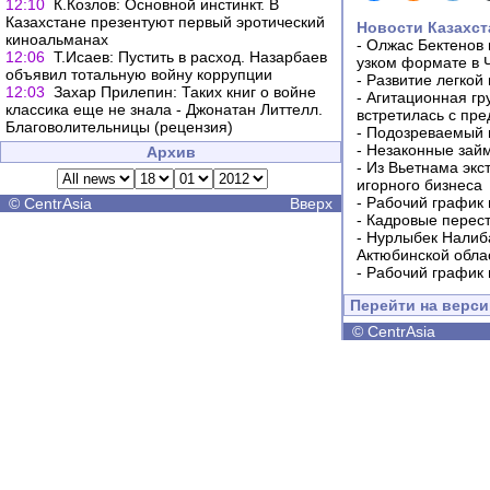
12:10
К.Козлов: Основной инстинкт. В
Казахстане презентуют первый эротический
Новости Казахст
киноальманах
-
Олжас Бектенов 
12:06
Т.Исаев: Пустить в расход. Назарбаев
узком формате в 
объявил тотальную войну коррупции
-
Развитие легкой
12:03
Захар Прилепин: Таких книг о войне
-
Агитационная гр
классика еще не знала - Джонатан Литтелл.
встретилась с пр
Благоволительницы (рецензия)
-
Подозреваемый в
-
Незаконные займ
Архив
-
Из Вьетнама экс
игорного бизнеса
-
Рабочий график 
©
CentrAsia
Вверх
-
Кадровые перес
-
Нурлыбек Налиб
Актюбинской обла
-
Рабочий график 
Перейти на верс
©
CentrAsia