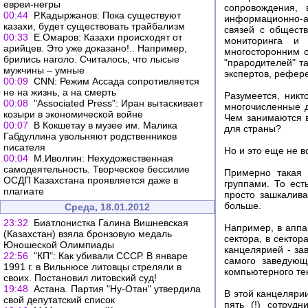
евреи-негры
сопровождения, 
00:44
Р.Кадыржанов: Пока существуют
информационно-а
казахи, будет существовать трайбализм
связей с обществ
00:33
Е.Омаров: Казахи происходят от
мониторинга и 
арийцев. Это уже доказано!.. Например,
многосторонним о
брились наголо. Считалось, что лысые
"прародителей" т
мужчины – умные
экспертов, рефере
00:09
CNN: Режим Ассада сопротивляется
не на жизнь, а на смерть
Разумеется, ник
00:08
"Associated Press": Иран вытаскивает
многочисленные д
козыри в экономической войне
Чем занимаются в
00:07
В Кокшетау в музее им. Малика
для страны?
Габдуллина увольняют родственников
писателя
Но и это еще не в
00:04
М.Иволгин: Нехудожественная
самодеятельность. Творческое бессилие
Примерно такая 
ОСДП Казахстана проявляется даже в
группами. То ест
плагиате
просто зашкалива
больше.
Среда, 18.01.2012
23:32
Биатлонистка Галина Вишневская
Например, в аппа
(Казахстан) взяла бронзовую медаль
сектора, в секто
Юношеской Олимпиады
канцелярией - за
22:56
"КП": Как убивали СССР. В январе
самого заведующ
1991 г. в Вильнюсе литовцы стреляли в
компьютерного тек
своих. Постановил литовский суд!
19:48
Астана. Партия "Ну-Отан" утвердила
В этой канцелярии,
свой депутатский список
пять (!) сотрудн