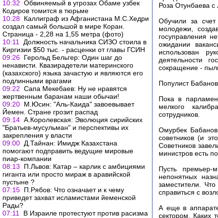
10:32
Обвиняемый в угрозах Обаме узбек
Роза Отунбаева с
Кодиров томится в тюрьме
10:28
Каллиграф из Афганистана М.С.Хедри
Обучили за счет
создал самый большой в мире Коран.
молодежи, созда
Страница - 2,28 на 1,55 метра (фото)
госуправления не
10:11
Должность начальника СИЗО стоила в
ожидании ваканс
Киргизии $50 тыс. - расценки от главы ГСИН
использован ру
09:26
Герольд Бельгер: Один шаг до
деятельности го
ненависти. Квазирадетели материнского
сокращение - пыль
(казахского) языка зачастую и являют­ся его
подлинными врагами
Популист Бабанов
09:22
Сапа Мекебаев: Ну не нравятся
жертвенным баранам наши обычаи!
Пока в парламен
09:20
М.Юсин: "Аль-Каида" завоевывает
мелкого калибр
Йемен. Стране грозит распад
сотрудников.
09:14
А.Королевская: Эволюция сирийских
"Братьев-мусульман" и перспективы их
Омурбек Бабанов
закрепления у власти
советников (и эт
09:00
Д.Тайнан: Имидж Казахстана
Советников завел
помогают подправить ведущие мировые
министров есть п
пиар-компании
08:13
П.Львов: Катар – карлик с амбициями
Пусть премьер-
гиганта или просто мираж в аравийской
непонятных назн
пустыне ?
заместители. Что
07:15
П.Рябов: Что означает и к чему
справиться с воз
приведет захват исламистами йеменской
Рады?
А еще в аппарате
07:11
В Израиле протестуют против расизма
сектором. Каких 