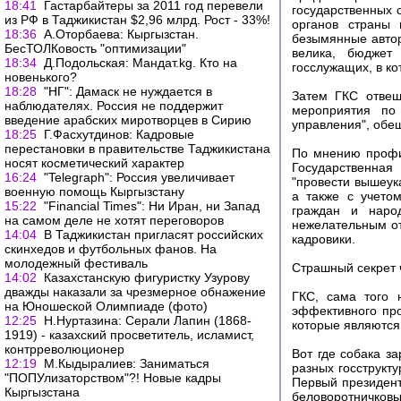
18:41
Гастарбайтеры за 2011 год перевели
государственных 
из РФ в Таджикистан $2,96 млрд. Рост - 33%!
органов страны 
18:36
А.Оторбаева: Кыргызстан.
безымянные автор
БесТОЛКовость "оптимизации"
велика, бюджет
18:34
Д.Подольская: Мандат.kg. Кто на
госслужащих, в ко
новенького?
18:28
"НГ": Дамаск не нуждается в
Затем ГКС отвеш
наблюдателях. Россия не поддержит
мероприятия по 
введение арабских миротворцев в Сирию
управления", обещ
18:25
Г.Фасхутдинов: Кадровые
перестановки в правительстве Таджикистана
По мнению профил
носят косметический характер
Государственная
16:24
"Telegraph": Россия увеличивает
"провести вышеук
военную помощь Кыргызстану
а также с учето
15:22
"Financial Times": Ни Иран, ни Запад
граждан и наро
на самом деле не хотят переговоров
нежелательным от
14:04
В Таджикистан пригласят российских
кадровики.
скинхедов и футбольных фанов. На
молодежный фестиваль
Страшный секрет 
14:02
Казахстанскую фигуристку Узурову
дважды наказали за чрезмерное обнажение
ГКС, сама того 
на Юношеской Олимпиаде (фото)
эффективного про
12:25
Н.Нуртазина: Серали Лапин (1868-
которые являются
1919) - казахский просветитель, исламист,
контрреволюционер
Вот где собака з
12:19
М.Кыдыралиев: Заниматься
разных госструкту
"ПОПУлизаторством"?! Новые кадры
Первый президент
Кыргызстана
беловоротничков