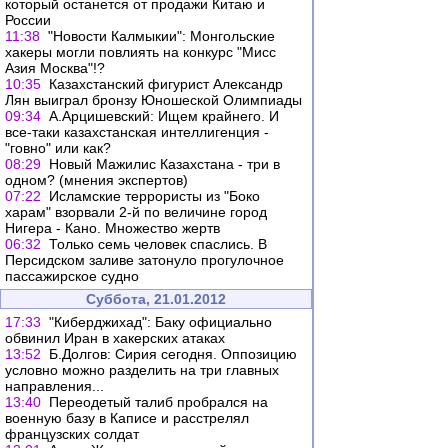
который останется от продажи Китаю и
России
11:38
"Новости Калмыкии": Монгольские
хакеры могли повлиять на конкурс "Мисс
Азия Москва"!?
10:35
Казахстанский фигурист Александр
Лян выиграл бронзу Юношеской Олимпиады
09:34
А.Арцишевский: Ищем крайнего. И
все-таки казахстанская интеллигенция -
"говно" или как?
08:29
Новый Мажилис Казахстана - три в
одном? (мнения экспертов)
07:22
Исламские террористы из "Боко
харам" взорвали 2-й по величине город
Нигера - Кано. Множество жертв
06:32
Только семь человек спаслись. В
Персидском заливе затонуло прогулочное
пассажирское судно
Суббота, 21.01.2012
17:33
"Киберджихад": Баку официально
обвинил Иран в хакерских атаках
13:52
Б.Долгов: Сирия сегодня. Оппозицию
условно можно разделить на три главных
направления...
13:40
Переодетый талиб пробрался на
военную базу в Каписе и расстрелял
французских солдат