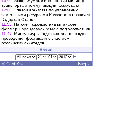
13:01
Аскар Жумагалиев - новый министр
транспорта и коммуникаций Казахстана
12:07
Главой агентства по управлению
земельными ресурсами Казахстана назначен
Кадирхан Отаров
11:53
На юге Таджикистана китайские
фермеры арендовали землю под хлопчатник
11:47
Минкультуры Таджикистана не в курсе
проведения фестиваля с участием
российских скинхедов
Архив
©
CentrAsia
Вверх