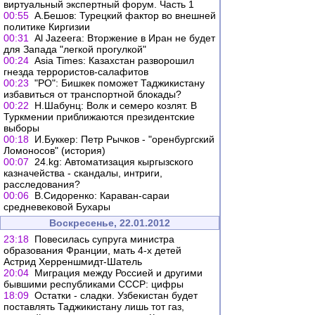
виртуальный экспертный форум. Часть 1
00:55
А.Бешов: Турецкий фактор во внешней
политике Киргизии
00:31
Al Jazeera: Вторжение в Иран не будет
для Запада "легкой прогулкой"
00:24
Asia Times: Казахстан разворошил
гнезда террористов-салафитов
00:23
"РО": Бишкек поможет Таджикистану
избавиться от транспортной блокады?
00:22
Н.Шабунц: Волк и семеро козлят. В
Туркмении приближаются президентские
выборы
00:18
И.Буккер: Петр Рычков - "оренбургский
Ломоносов" (история)
00:07
24.kg: Автоматизация кыргызского
казначейства - скандалы, интриги,
расследования?
00:06
В.Сидоренко: Караван-сараи
средневековой Бухары
Воскресенье, 22.01.2012
23:18
Повесилась супруга министра
образования Франции, мать 4-х детей
Астрид Херреншмидт-Шатель
20:04
Миграция между Россией и другими
бывшими республиками СССР: цифры
18:09
Остатки - сладки. Узбекистан будет
поставлять Таджикистану лишь тот газ,