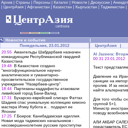
Архив
|
Страны
|
Персоны
|
Каталог
|
Новости
|
Дискуссии
|
Анекдо
|
ЦентрАзия
|
Афганистан
|
Казахстан
|
Кыргызстан
|
Таджикистан
|
Новости и события
|
Понедельник, 23.01.2012
ЦентрАзия
|
20:55
Амангельды Шабдарбаев назначен
Al Jazeera: Втор
командующим Республиканской гвардией
00:31 23.01.2012
Казахстана
19:48
В Казахстане создано
Текст представля
"многофункциональное научно-
аналитическое и гуманитарно-
Давление на Иран
просветительское государственное
санкции на импор
учреждение "Назарбаев-центр".
пролив. И за нес
18:44
Партизаны-каддафисты атаковали
найти альтернатив
ливийский город Бани-Валид
17:31
Бухарско-еврейский олигарх Фаттах
Для того чтобы с
Шадиев спас уникальную коллекцию кимоно
группой 5+1.
мастера Итику Кубота и... подарил ее
Министр иностран
Японии
поводу возобновл
17:25
Г.Боиров: Канибадамская идиллия.
Новая мода таджикских начальников -
АЛИ АКБАР САЛЕХИ
несовершеннолетние русские проститутки
представитель ЕС