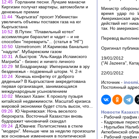
12:45
Горланим песни. Лучшие манасчи
Киргизии получат квартиры, автомобили и
Министр обороны
денежные премии
время удар по И
11:44
"Кыргызгаз" просит Узбекистан
Американская арм
увеличить объемы поставок газа на юг
действий нет ник
Кыргызстана
так. Но американс
10:52
В.Путин: "Плавильный котел"
ассимиляции барахлит и чадит – и не
Перевод выполне
способен "переварить"... (статья в "НГ")
10:50
Uzmetronom: И.Каримова банально
Оригинал публикац
"надули". Мубарекским газом
10:31
А.Быстров: "Аль-Каида Исламского
19/01/2012
Магриба" - бизнес и ничего личного
("Al Jazeera", Ката
10:29
М.Бхадракумар: Империализм в эру
безденежья - подземный шторм. Ч. 2-я
22/01/2012
10:24
Хочешь конфетку от доброго
дяденьки? В Кыргызстане аккредитована
Источник -
inosmi
первая организация, занимающаяся
Постоянный адрес
международным усыновлением
10:02
Михаил Хазин: К проколу пузыря
китайской недвижимости. Масштаб кризиса
мировой экономики будет столь высок, что...
09:26
Ю.Чернявская: Ночь веселого
Новости Казахст
бюрократа. Восточный Казахстан вновь
-
Рабочий график 
будоражит чиновничий скандал
-
Кадровые перес
09:24
Д.Ювачев: Политсистема в стиле
-
Нурлыбек Налиб
"модерн". Меньше чем за неделю произошли
Актюбинской обла
все основные изменения в политической
-
Рабочий график 