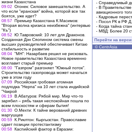
жизни Казахстана
-
Справедливый до
09:02
Огонек: Силовое замешательство. А
-
В Правительстве
что если "иранская" война, которой все так
авиационного топ
боятся, уже идет?
-
Кадровые перес
08:57
Премьер Казахстана К.Масимов:
-
Посол РК в РФ Д
"Вторая волна кризиса неизбежна" (интервью
-
Когда тайна ста
"Къ")
-
МВД: Более 20 с
08:52
Ю.Тавровский: 10 лет для Драконов.
Созданная Дэн Сяопином система смены
Перейти на верс
высших руководителей обеспечивает Китаю
©
CentrAsia
стабильность и развитие
08:04
"МН": Назарбаев решил не рисковать.
Новое правительство Казахстана временно
возглавит старый премьер
08:00
"Газпром" разгоняет "Южный поток".
Строительство газопровода может начаться
уже в этом году
07:09
Российская гробовая атомная
подлодка "Нерпа" на 10 лет стала индийской
"Чакрой
06:19
В.Абатуров: Рябой мир. Мир что-то
зарябил – рябь такая неспокойная пошла по
всем плоскостям и сферам бытия!
01:30
О.Мехти: К тайне верований древних
маргушцев
00:59
К.Риклтон: Кыргызстан. Православие
сдает позиции протестантизму
00:58
Каспийский фактор в Евразии: