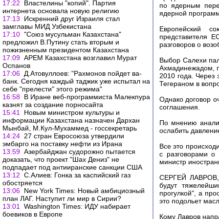
17:22
Властелины "копий". Партия
по ядерным пере
интернета основала новую религию
ядерной програм
17:13
Искренний друг Израиля стал
замглавы МИД Узбекистана
Европейский со
17:10
"Союз мусульман Казахстана"
представителя Е
предложил В.Путину стать вторым и
разговоров о возо
пожизненным президентом Казахстана
17:09
АРЕМ Казахстана возглавил Мурат
Выбор Салехи пал
Оспанов
Ахмадинежадом, п
17:06
Д.Атовуллоев: "Рахмонов пойдет ва-
2010 года. Через
банк. Сегодня каждый таджик уже испытал на
Тегераном в вопро
себе "прелести" этого режима"
16:58
В Иране веб-программиста Малекпура
Однако договор оч
казнят за создание порносайта
соглашения.
15:41
Новым министром культуры и
информации Казахстана назначен Дархан
По мнению аналит
Мынбай, М.Кул-Мухаммед - госсекретарь
ослабить давлени
14:24
27 стран Евросоюза утвердили
эмбарго на поставку нефти из Ирана
Все это происходи
13:59
Азербайджан судорожно пытается
с разговорами о
доказать, что проект "Шах Дениз" не
министр иностран
подпадает под антииранские санкции США
13:12
С.Алиев: Гонка за каспийский газ
СЕРГЕЙ ЛАВРОВ, 
обостряется
будут тяжелейши
13:06
New York Times: Новый амбициозный
прогулкой", а про
план ЛАГ. Наступит ли мир в Сирии?
это подольет мас
13:01
Washington Times: ИДУ набирает
боевиков в Европе
Кому Лавров напр